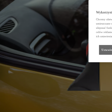
Wykorzystu
Chcemy ułatwi
umieszczane 
ulepszać funk
celów reklamo
ich ustawieni
Ustawie