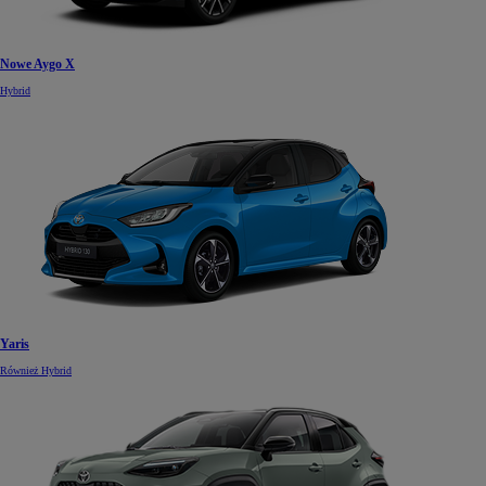
Nowe Aygo X
Hybrid
Yaris
Również Hybrid