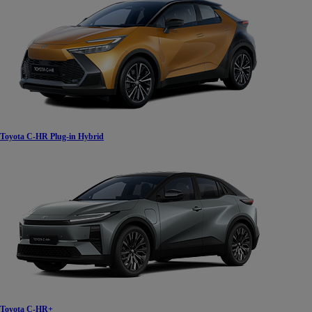
Od
105 300 zł
Corolla Hatchback
HYBRID
Toyota C-HR Plug-in Hybrid
Toyota C-HR+