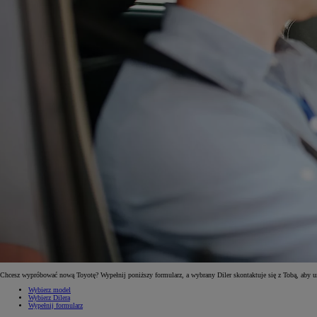
Od
81 900 zł
Yaris Cross
HYBRID
Chcesz wypróbować nową Toyotę? Wypełnij poniższy formularz, a wybrany Diler skontaktuje się z Tobą, aby 
Wybierz model
Wybierz Dilera
Wypełnij formularz