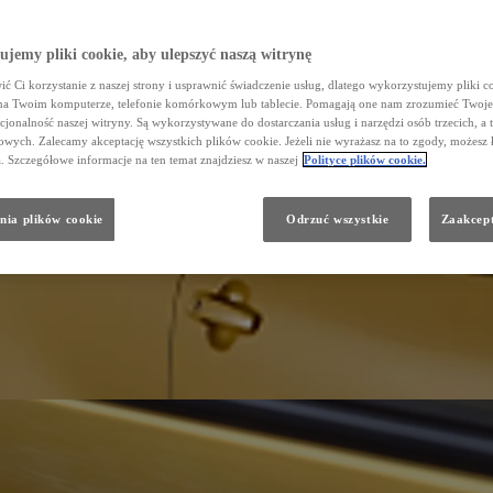
jemy pliki cookie, aby ulepszyć naszą witrynę
ć Ci korzystanie z naszej strony i usprawnić świadczenie usług, dlatego wykorzystujemy pliki co
na Twoim komputerze, telefonie komórkowym lub tablecie. Pomagają one nam zrozumieć Twoje 
cjonalność naszej witryny. Są wykorzystywane do dostarczania usług i narzędzi osób trzecich, a 
wych. Zalecamy akceptację wszystkich plików cookie. Jeżeli nie wyrażasz na to zgody, możesz 
a. Szczegółowe informacje na ten temat znajdziesz w naszej
Polityce plików cookie.
nia plików cookie
Odrzuć wszystkie
Zaakcept