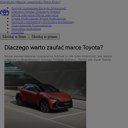
Przejdź do głównej zawartości
(Press Enter)
Korzyści biznesowe
Korzyści biznesowe
Dlaczego Toyota?
Dlaczego Toyota?
Oferta specjalna
Oferta specjalna
Toyota Professional
Toyota Professional
Formularz kontaktowy
Formularz kontaktowy
Finansowanie
Finansowanie
Kalkulator
Kalkulator
FAQ
FAQ
Skroluj w lewo
Skroluj w prawo
Dlaczego warto zaufać marce Toyota?
Nasze zaawansowane rozwiązania flotowe to nie tylko mobilność, ale realne
wsparcie w długofalowym rozwoju Twojego biznesu. Zaufaj sile marki Toyota.