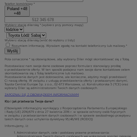
Telefon komórkowy *
Poland +48
+48
Wybierz stację dilerską *
(wybierz przy pomocy mapy)
Wybierz stację dilerską
(wróć do wyboru z listy)
Rozumiem informację. Wyrażam zgodę na kontakt telefoniczny lub mailowy.*
Wyślij
Pola oznaczone * są obowiązkowe, aby wybrany Diler mógł skontaktować się z Tobą.
Pozostawiasz nam swoje dane osobowe poprzez formularz stanowiący prośbę
o przedstawienie oferty. W ten sposób podajesz nam swoje dane kontaktowe celem
skontaktowania się z Tobą telefonicznie lub mailowo.
Pozostawienie danych jest dobrowolne, ale konieczne, abyśmy mogli przedstawić
Ci naszą ofertę. W związku z usługą przedstawienia oferty i przekazanymi danymi,
Toyota Central Europe Sp. z o.o., 02-673 Warszawa, ul. Konstruktorska 5 (TCE) oraz
wybrany Diler są administratorami Twoich danych osobowych.
ZAPOZNAJ SIĘ Z OBOWIĄZKIEM INFORMACYJNYM
Kto i jak przetwarza Twoje dane?
(Obowiązek informacyjny wynikający z Rozporządzenia Parlamentu Europejskiego
i Rady (UE) 2016/679 z dnia 27 kwietnia 2016 r. w sprawie ochrony osób fizycznych
w związku z przetwarzaniem danych osobowych i w sprawie swobodnego przepływu
takich danych oraz uchylenia dyrektywy 95/46/WE (RODO))
Informujemy, iż:
Administrator danych, cele i podstawy prawne przetwarzania:
Administratorem Twoich danych osobowych we wskazanym poniżej zakresie