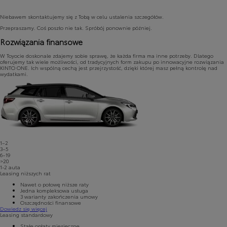
Niebawem skontaktujemy się z Tobą w celu ustalenia szczegółów.
Przepraszamy. Coś poszło nie tak. Spróbój ponownie później.
Rozwiązania finansowe
W Toyocie doskonale zdajemy sobie sprawę, że każda firma ma inne potrzeby. Dlatego
oferujemy tak wiele możliwości, od tradycyjnych form zakupu po innowacyjne rozwiązania
KINTO ONE. Ich wspólną cechą jest przejrzystość, dzięki której masz pełną kontrolę nad
wydatkami.
1–2
3–5
6–19
>20
1-2
auta
Leasing niższych rat
Nawet o połowę niższe raty
Jedna kompleksowa usługa
3 warianty zakończenia umowy
Oszczędności finansowe
Dowiedz się więcej
Leasing standardowy
Stałe opłaty miesięczne