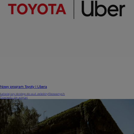
Nowy program Toyoty i Ubera
Łatwiejszy dostęp do aut zelektryfikowanych
Dowiedz się więcej