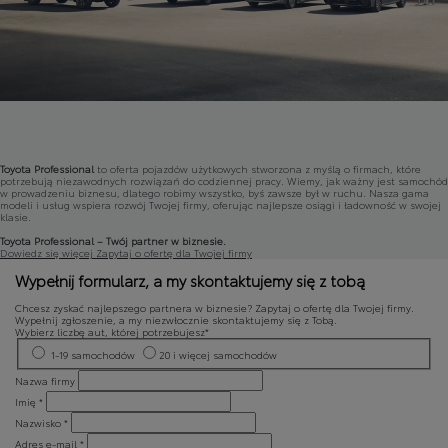
Toyota Professional
to oferta pojazdów użytkowych stworzona z myślą o firmach, które
potrzebują niezawodnych rozwiązań do codziennej pracy. Wiemy, jak ważny jest samochód
w prowadzeniu biznesu, dlatego robimy wszystko, byś zawsze był w ruchu. Nasza gama
modeli i usług wspiera rozwój Twojej firmy, oferując najlepsze osiągi i ładowność w swojej
klasie.
Toyota Professional – Twój partner w biznesie.
Dowiedz się więcej
Zapytaj o ofertę dla Twojej firmy
Wypełnij formularz, a my skontaktujemy się z tobą
Chcesz zyskać najlepszego partnera w biznesie? Zapytaj o ofertę dla Twojej firmy.
Wypełnij zgłoszenie, a my niezwłocznie skontaktujemy się z Tobą.
Wybierz liczbę aut, której potrzebujesz*
1-19 samochodów
20 i więcej samochodów
Nazwa firmy
Imię *
Nazwisko *
Adres e‑mail *