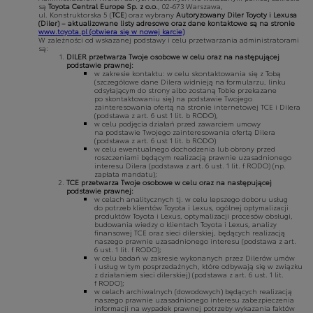
są
Toyota Central Europe Sp. z o.o.
, 02-673 Warszawa,
ul. Konstruktorska 5 (
TCE
) oraz wybrany
Autoryzowany Diler Toyoty i Lexusa
(Diler) – aktualizowane listy adresowe oraz dane kontaktowe są na stronie
www.toyota.pl
(otwiera się w nowej karcie)
W zależności od wskazanej podstawy i celu przetwarzania administratorami
są:
DILER przetwarza Twoje osobowe w celu oraz na następującej
podstawie prawnej:
w zakresie kontaktu: w celu skontaktowania się z Tobą
(szczegółowe dane Dilera widnieją na formularzu, linku
odsyłającym do strony albo zostaną Tobie przekazane
po skontaktowaniu się) na podstawie Twojego
zainteresowania ofertą na stronie internetowej TCE i Dilera
(podstawa z art. 6 ust 1 lit. b RODO),
w celu podjęcia działań przed zawarciem umowy
na podstawie Twojego zainteresowania ofertą Dilera
(podstawa z art. 6 ust 1 lit. b RODO)
w celu ewentualnego dochodzenia lub obrony przed
roszczeniami będącym realizacją prawnie uzasadnionego
interesu Dilera (podstawa z art. 6 ust. 1 lit. f RODO) (np.
zapłata mandatu);
TCE przetwarza Twoje osobowe w celu oraz na następującej
podstawie prawnej:
w celach analitycznych tj. w celu lepszego doboru usług
do potrzeb klientów Toyota i Lexus, ogólnej optymalizacji
produktów Toyota i Lexus, optymalizacji procesów obsługi,
budowania wiedzy o klientach Toyota i Lexus, analizy
finansowej TCE oraz sieci dilerskiej, będących realizacją
naszego prawnie uzasadnionego interesu (podstawa z art.
6 ust. 1 lit. f RODO);
w celu badań w zakresie wykonanych przez Dilerów umów
i usług w tym posprzedażnych, które odbywają się w związku
z działaniem sieci dilerskiej) (podstawa z art. 6 ust. 1 lit.
f RODO);
w celach archiwalnych (dowodowych) będących realizacją
naszego prawnie uzasadnionego interesu zabezpieczenia
informacji na wypadek prawnej potrzeby wykazania faktów