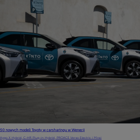
50 nowych modeli Toyoty w carsharingu w Wenecji
Aygo X Hybrid, C-HR Plug-in Hybrid, PROACE Verso Electric i Mirai