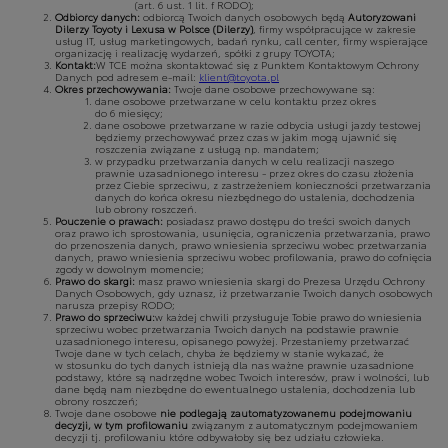
(art. 6 ust. 1 lit. f RODO);
Odbiorcy danych:
odbiorcą Twoich danych osobowych będą
Autoryzowani
Dilerzy Toyoty i Lexusa w Polsce (Dilerzy)
, firmy współpracujące w zakresie
usług IT, usług marketingowych, badań rynku, call center, firmy wspierające
organizację i realizację wydarzeń, spółki z grupy TOYOTA;
Kontakt:
W TCE można skontaktować się z Punktem Kontaktowym Ochrony
Danych pod adresem e-mail:
klient@toyota.pl
Okres przechowywania:
Twoje dane osobowe przechowywane są:
dane osobowe przetwarzane w celu kontaktu przez okres
do 6 miesięcy;
dane osobowe przetwarzane w razie odbycia usługi jazdy testowej
będziemy przechowywać przez czas w jakim mogą ujawnić się
roszczenia związane z usługą np. mandatem;
w przypadku przetwarzania danych w celu realizacji naszego
prawnie uzasadnionego interesu - przez okres do czasu złożenia
przez Ciebie sprzeciwu, z zastrzeżeniem konieczności przetwarzania
danych do końca okresu niezbędnego do ustalenia, dochodzenia
lub obrony roszczeń.
Pouczenie o prawach:
posiadasz prawo dostępu do treści swoich danych
oraz prawo ich sprostowania, usunięcia, ograniczenia przetwarzania, prawo
do przenoszenia danych, prawo wniesienia sprzeciwu wobec przetwarzania
danych, prawo wniesienia sprzeciwu wobec profilowania, prawo do cofnięcia
zgody w dowolnym momencie;
Prawo do skargi:
masz prawo wniesienia skargi do Prezesa Urzędu Ochrony
Danych Osobowych, gdy uznasz, iż przetwarzanie Twoich danych osobowych
narusza przepisy RODO;
Prawo do sprzeciwu:
w każdej chwili przysługuje Tobie prawo do wniesienia
sprzeciwu wobec przetwarzania Twoich danych na podstawie prawnie
uzasadnionego interesu, opisanego powyżej. Przestaniemy przetwarzać
Twoje dane w tych celach, chyba że będziemy w stanie wykazać, że
w stosunku do tych danych istnieją dla nas ważne prawnie uzasadnione
podstawy, które są nadrzędne wobec Twoich interesów, praw i wolności, lub
dane będą nam niezbędne do ewentualnego ustalenia, dochodzenia lub
obrony roszczeń;
Twoje dane osobowe
nie podlegają zautomatyzowanemu podejmowaniu
decyzji, w tym profilowaniu
związanym z automatycznym podejmowaniem
decyzji tj. profilowaniu które odbywałoby się bez udziału człowieka.