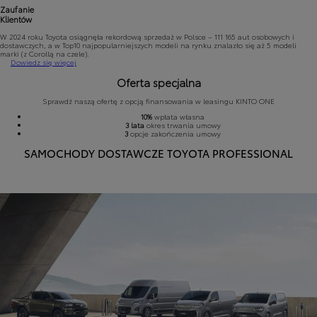
Zaufanie
Klientów
W 2024 roku Toyota osiągnęła rekordową sprzedaż w Polsce – 111 165 aut osobowych i
dostawczych, a w Top10 najpopularniejszych modeli na rynku znalazło się aż 5 modeli
marki (z Corollą na czele).
Dowiedz się więcej
Oferta specjalna
Sprawdź naszą ofertę z opcją finansowania w leasingu KINTO ONE
10%
wpłata własna
3 lata
okres trwania umowy
3
opcje zakończenia umowy
SAMOCHODY DOSTAWCZE TOYOTA PROFESSIONAL