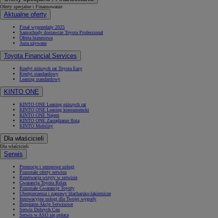
Oferty specjalne i Finansowanie
Aktualne oferty
Finał wyprzedaży 2025
Samochody dostawcze Toyota Professional
Oferta biznesowa
Auta używane
Toyota Financial Services
Kredyt niższych rat Toyota Easy
Kredyt standardowy
Leasing standardowy
KINTO ONE
KINTO ONE Leasing niższych rat
KINTO ONE Leasing konsumencki
KINTO ONE Najem
KINTO ONE Zarządzanie flotą
KINTO Mobility
Dla właścicieli
Dla właścicieli
Serwis
Promocje i sezonowe usługi
Pozostałe oferty serwisu
Rezerwacja wizyty w serwisie
Gwarancja Toyota Relax
Pozostałe Gwarancje Toyoty
Ubezpieczenia i naprawy blacharsko-lakiernicze
Innowacyjne usługi dla Twojej wygody
Bezpłatne Akcje Serwisowe
Serwis Dobrych Cen
Serwis w ASO się opłaca