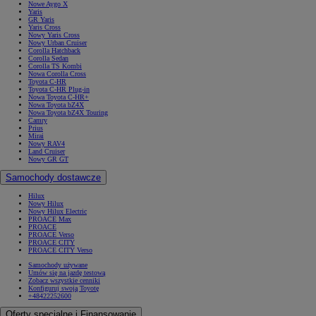
Nowe Aygo X
Yaris
GR Yaris
Yaris Cross
Nowy Yaris Cross
Nowy Urban Cruiser
Corolla Hatchback
Corolla Sedan
Corolla TS Kombi
Nowa Corolla Cross
Toyota C-HR
Toyota C-HR Plug-in
Nowa Toyota C-HR+
Nowa Toyota bZ4X
Nowa Toyota bZ4X Touring
Camry
Prius
Mirai
Nowy RAV4
Land Cruiser
Nowy GR GT
Samochody dostawcze
Hilux
Nowy Hilux
Nowy Hilux Electric
PROACE Max
PROACE
PROACE Verso
PROACE CITY
PROACE CITY Verso
Samochody używane
Umów się na jazdę testową
Zobacz wszystkie cenniki
Konfiguruj swoją Toyotę
+48422252600
Oferty specjalne i Finansowanie