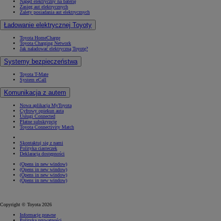
Napęd elektryczny na baterię
Zasięg aut elektrycznych
Zalety posiadania aut elektrycznych
Ładowanie elektrycznej Toyoty
Toyota HomeCharge
Toyota Charging Network
Jak naładować elektryczną Toyotę?
Systemy bezpieczeństwa
Toyota T-Mate
System eCall
Komunikacja z autem
Nowa aplikacja MyToyota
Cyfrowy opiekun auta
Usługi Connected
Płatne subskrypcje
Toyota Connectivity Match
Skontaktuj się z nami
Polityka ciasteczek
Deklaracja dostępności
(Opens in new window)
(Opens in new window)
(Opens in new window)
(Opens in new window)
Copyright © Toyota 2026
Informacje prawne
Polityka prywatności