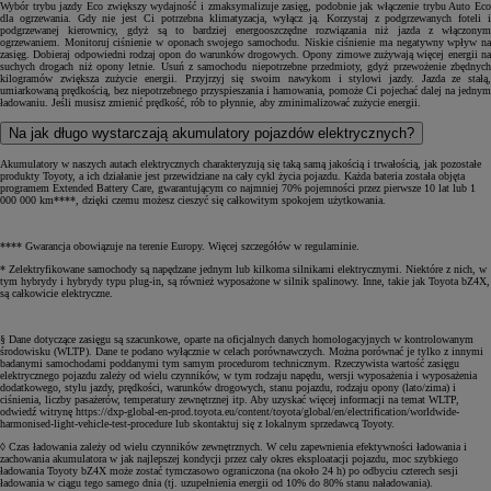
Wybór trybu jazdy Eco zwiększy wydajność i zmaksymalizuje zasięg, podobnie jak włączenie trybu Auto Eco
dla ogrzewania. Gdy nie jest Ci potrzebna klimatyzacja, wyłącz ją. Korzystaj z podgrzewanych foteli i
podgrzewanej kierownicy, gdyż są to bardziej energooszczędne rozwiązania niż jazda z włączonym
ogrzewaniem. Monitoruj ciśnienie w oponach swojego samochodu. Niskie ciśnienie ma negatywny wpływ na
zasięg. Dobieraj odpowiedni rodzaj opon do warunków drogowych. Opony zimowe zużywają więcej energii na
suchych drogach niż opony letnie. Usuń z samochodu niepotrzebne przedmioty, gdyż przewożenie zbędnych
kilogramów zwiększa zużycie energii. Przyjrzyj się swoim nawykom i stylowi jazdy. Jazda ze stałą,
umiarkowaną prędkością, bez niepotrzebnego przyspieszania i hamowania, pomoże Ci pojechać dalej na jednym
ładowaniu. Jeśli musisz zmienić prędkość, rób to płynnie, aby zminimalizować zużycie energii.
Na jak długo wystarczają akumulatory pojazdów elektrycznych?
Akumulatory w naszych autach elektrycznych charakteryzują się taką samą jakością i trwałością, jak pozostałe
produkty Toyoty, a ich działanie jest przewidziane na cały cykl życia pojazdu. Każda bateria została objęta
programem Extended Battery Care, gwarantującym co najmniej 70% pojemności przez pierwsze 10 lat lub 1
000 000 km****, dzięki czemu możesz cieszyć się całkowitym spokojem użytkowania.
**** Gwarancja obowiązuje na terenie Europy. Więcej szczegółów w regulaminie.
* Zelektryfikowane samochody są napędzane jednym lub kilkoma silnikami elektrycznymi. Niektóre z nich, w
tym hybrydy i hybrydy typu plug-in, są również wyposażone w silnik spalinowy. Inne, takie jak Toyota bZ4X,
są całkowicie elektryczne.
§ Dane dotyczące zasięgu są szacunkowe, oparte na oficjalnych danych homologacyjnych w kontrolowanym
środowisku (WLTP). Dane te podano wyłącznie w celach porównawczych. Można porównać je tylko z innymi
badanymi samochodami poddanymi tym samym procedurom technicznym. Rzeczywista wartość zasięgu
elektrycznego pojazdu zależy od wielu czynników, w tym rodzaju napędu, wersji wyposażenia i wyposażenia
dodatkowego, stylu jazdy, prędkości, warunków drogowych, stanu pojazdu, rodzaju opony (lato/zima) i
ciśnienia, liczby pasażerów, temperatury zewnętrznej itp. Aby uzyskać więcej informacji na temat WLTP,
odwiedź witrynę https://dxp-global-en-prod.toyota.eu/content/toyota/global/en/electrification/worldwide-
harmonised-light-vehicle-test-procedure lub skontaktuj się z lokalnym sprzedawcą Toyoty.
◊ Czas ładowania zależy od wielu czynników zewnętrznych. W celu zapewnienia efektywności ładowania i
zachowania akumulatora w jak najlepszej kondycji przez cały okres eksploatacji pojazdu, moc szybkiego
ładowania Toyoty bZ4X może zostać tymczasowo ograniczona (na około 24 h) po odbyciu czterech sesji
ładowania w ciągu tego samego dnia (tj. uzupełnienia energii od 10% do 80% stanu naładowania).