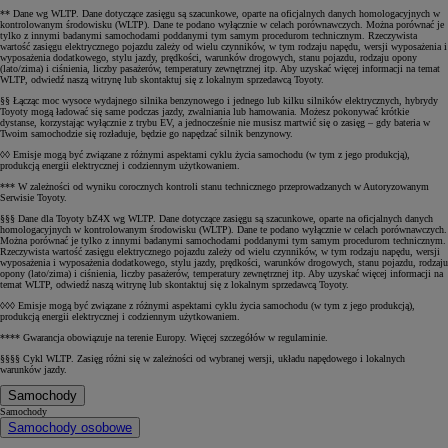
** Dane wg WLTP. Dane dotyczące zasięgu są szacunkowe, oparte na oficjalnych danych homologacyjnych w
kontrolowanym środowisku (WLTP). Dane te podano wyłącznie w celach porównawczych. Można porównać je
tylko z innymi badanymi samochodami poddanymi tym samym procedurom technicznym. Rzeczywista
wartość zasięgu elektrycznego pojazdu zależy od wielu czynników, w tym rodzaju napędu, wersji wyposażenia i
wyposażenia dodatkowego, stylu jazdy, prędkości, warunków drogowych, stanu pojazdu, rodzaju opony
(lato/zima) i ciśnienia, liczby pasażerów, temperatury zewnętrznej itp. Aby uzyskać więcej informacji na temat
WLTP, odwiedź naszą witrynę lub skontaktuj się z lokalnym sprzedawcą Toyoty.
§§ Łącząc moc wysoce wydajnego silnika benzynowego i jednego lub kilku silników elektrycznych, hybrydy
Toyoty mogą ładować się same podczas jazdy, zwalniania lub hamowania. Możesz pokonywać krótkie
dystanse, korzystając wyłącznie z trybu EV, a jednocześnie nie musisz martwić się o zasięg – gdy bateria w
Twoim samochodzie się rozładuje, będzie go napędzać silnik benzynowy.
◊◊ Emisje mogą być związane z różnymi aspektami cyklu życia samochodu (w tym z jego produkcją),
produkcją energii elektrycznej i codziennym użytkowaniem.
*** W zależności od wyniku corocznych kontroli stanu technicznego przeprowadzanych w Autoryzowanym
Serwisie Toyoty.
§§§ Dane dla Toyoty bZ4X wg WLTP. Dane dotyczące zasięgu są szacunkowe, oparte na oficjalnych danych
homologacyjnych w kontrolowanym środowisku (WLTP). Dane te podano wyłącznie w celach porównawczych.
Można porównać je tylko z innymi badanymi samochodami poddanymi tym samym procedurom technicznym.
Rzeczywista wartość zasięgu elektrycznego pojazdu zależy od wielu czynników, w tym rodzaju napędu, wersji
wyposażenia i wyposażenia dodatkowego, stylu jazdy, prędkości, warunków drogowych, stanu pojazdu, rodzaju
opony (lato/zima) i ciśnienia, liczby pasażerów, temperatury zewnętrznej itp. Aby uzyskać więcej informacji na
temat WLTP, odwiedź naszą witrynę lub skontaktuj się z lokalnym sprzedawcą Toyoty.
◊◊◊ Emisje mogą być związane z różnymi aspektami cyklu życia samochodu (w tym z jego produkcją),
produkcją energii elektrycznej i codziennym użytkowaniem.
**** Gwarancja obowiązuje na terenie Europy. Więcej szczegółów w regulaminie.
§§§§ Cykl WLTP. Zasięg różni się w zależności od wybranej wersji, układu napędowego i lokalnych
warunków jazdy.
Samochody
Samochody
Samochody osobowe