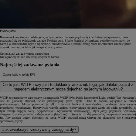
Płynna jazda
Rozważne korzystanie z pedału gazu, w tym jazda z mniejszą prędkością i delikatne przyspieszanie, może
przyczynić się do zwiększenia zasięgu Twojego auta. Z kolei bardziej dynamiczne podróżowanie sprawi, że
bateria w samochodzie będzie się szybciej rozładowywała. Czasami zasięg może również ulec zmianie przez
czynniki zewnętrzne takie jak temperatura czy wiatr.
Optymalizuj zasięg swojego samochodu
Nie ogrzewaj ani nie schładzaj wnętrza za bardzo
Najczęściej zadawane pytania
Zasięg jazdy w trybie EV
3
Co to jest WLTP i czy jest to dokładny wskaźnik tego, jak daleko pojazd z
napędem elektrycznym może dojechać na jednym ładowaniu?
WLTP to szacunkowe dane oparte na przepisach WLTP (Worldwide harmonised Light vehicle Test Procedure).
Jest to globalny standard, ściśle przestrzegany przez Toyotę. Dane te podano wyłącznie w celach
porównawczych. Można porównać je tylko z innymi badanymi samochodami poddanymi tym samym
procedurom technicznym. Rzeczywista wartość zasięgu elektrycznego pojazdu zależy od wielu czynników, w
tym rodzaju napędu, wersji wyposażenia i wyposażenia dodatkowego, stylu jazdy, prędkości, warunków
drogowych, stanu pojazdu, rodzaju opony (lato/zima) i ciśnienia, liczby pasażerów, temperatury zewnętrznej
itp. Aby uzyskać więcej informacji na temat WLTP, odwiedź naszą witrynę lub skontaktuj się z lokalnym
sprzedawcą Toyoty.
Jak zwiększyć rzeczywisty zasięg jazdy?