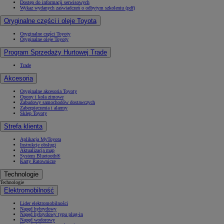
Dostęp do informacji serwisowych
Wykaz wydanych zaświadczeń o odbytym szkoleniu (pdf)
Oryginalne części i oleje Toyota
Oryginalne części Toyoty
Oryginalne oleje Toyoty
Program Sprzedaży Hurtowej Trade
Trade
Akcesoria
Oryginalne akcesoria Toyoty
Opony i koła zimowe
Zabudowy samochodów dostawczych
Zabezpieczenia i alarmy
Sklep Toyoty
Strefa klienta
Aplikacja MyToyota
Instrukcje obsługi
Aktualizacja map
System Bluetooth®
Karty Ratownicze
Technologie
Technologie
Elektromobilność
Lider elektromobilności
Napęd hybrydowy
Napęd hybrydowy typu plug-in
Napęd wodorowy