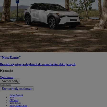
“NaszEauto”
Dowiedz się więcej o dopłatach do samochodów elektrycznych
Kontakt
Napisz do nas
Samochody
Samochody
Samochody osobowe
Nowe Aygo X
Yaris
GR Yaris
Yaris Cross
Nowy Yaris Cross