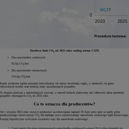
Docelowy limit CO
od 2025 roku według normy CAFE
2
Dla samochodów osobowych
93
,6
g CO
/km
2
Dla samochodów dostawczych
153
,6
g CO
/km
2
Każdy producent będzie posiadał indywidualny cel emisji dwutlenku węgla, w zależności od gamy
oferowanych modeli oraz średniej masy sprzedawanych pojazdów.
To dopiero pierwsze z nadchodzących wyzwań, w ramach których planowany jest całkowity zakaz sprzedaży
pojazdów emitujących CO
do 2035 roku.
2
Co to oznacza dla producentów?
Od 1 stycznia 2025 roku wszyscy producenci są zobowiązani zapłacić 95 Euro netto kary za każdy g/km
przekroczonego limitu emisji CO
dla każdego nowo rejestrowanego samochodu osobowego bądź dostawczego.
2
Poniżej hipotetyczne wyliczenie wysokości kary dla samochodu osobowego:
Limit emisji dla nowo rejestrowanych samochodów osobowych wynosi 93,6 g/km (dowiedz się