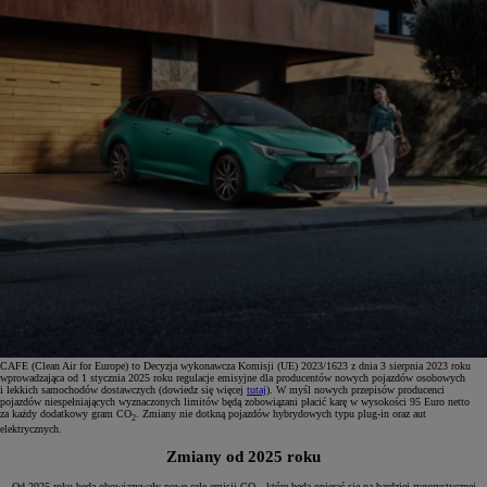
CAFE (Clean Air for Europe) to Decyzja wykonawcza Komisji (UE) 2023/1623 z dnia 3 sierpnia 2023 roku
wprowadzająca od 1 stycznia 2025 roku regulacje emisyjne dla producentów nowych pojazdów osobowych
i lekkich samochodów dostawczych (dowiedz się więcej
tutaj
). W myśl nowych przepisów producenci
pojazdów niespełniających wyznaczonych limitów będą zobowiązani płacić karę w wysokości 95 Euro netto
za każdy dodatkowy gram CO
. Zmiany nie dotkną pojazdów hybrydowych typu plug-in oraz aut
2
elektrycznych.
Zmiany od 2025 roku
Od 2025 roku będą obowiązywały nowe cele emisji CO
, które będą opierać się na bardziej rygorystycznej