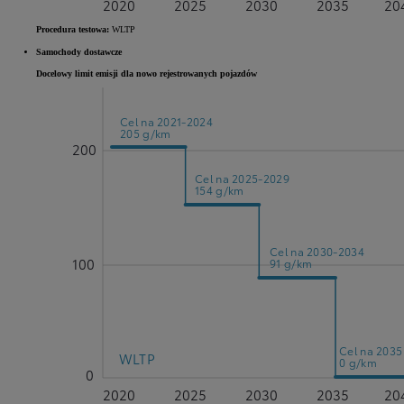
2020
2025
2030
2035
20
Procedura testowa:
WLTP
Samochody dostawcze
Docelowy limit emisji dla nowo rejestrowanych pojazdów
Cel na 2021-2024
205 g/km
200
Cel na 2025-2029
154 g/km
Cel na 2030-2034
100
91 g/km
Cel na 2035
WLTP
0 g/km
0
2020
2025
2030
2035
20