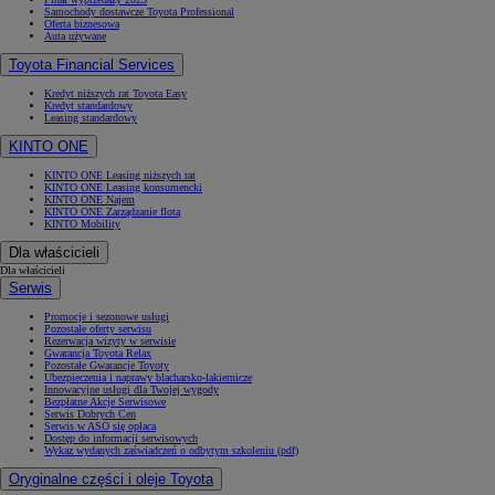
Samochody dostawcze Toyota Professional
Oferta biznesowa
Auta używane
Toyota Financial Services
Kredyt niższych rat Toyota Easy
Kredyt standardowy
Leasing standardowy
KINTO ONE
KINTO ONE Leasing niższych rat
KINTO ONE Leasing konsumencki
KINTO ONE Najem
KINTO ONE Zarządzanie flotą
KINTO Mobility
Dla właścicieli
Dla właścicieli
Serwis
Promocje i sezonowe usługi
Pozostałe oferty serwisu
Rezerwacja wizyty w serwisie
Gwarancja Toyota Relax
Pozostałe Gwarancje Toyoty
Ubezpieczenia i naprawy blacharsko-lakiernicze
Innowacyjne usługi dla Twojej wygody
Bezpłatne Akcje Serwisowe
Serwis Dobrych Cen
Serwis w ASO się opłaca
Dostęp do informacji serwisowych
Wykaz wydanych zaświadczeń o odbytym szkoleniu (pdf)
Oryginalne części i oleje Toyota