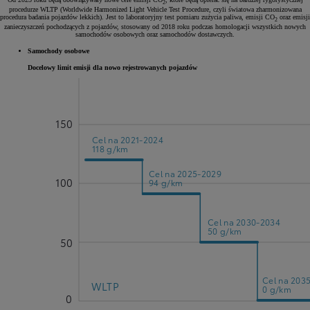
2
procedurze WLTP (Worldwide Harmonized Light Vehicle Test Procedure, czyli światowa zharmonizowana
procedura badania pojazdów lekkich). Jest to laboratoryjny test pomiaru zużycia paliwa, emisji CO
oraz emisji
2
zanieczyszczeń pochodzących z pojazdów, stosowany od 2018 roku podczas homologacji wszystkich nowych
samochodów osobowych oraz samochodów dostawczych.
Samochody osobowe
Docelowy limit emisji dla nowo rejestrowanych pojazdów
150
Cel na 2021-2024
118 g/km
Cel na 2025-2029
100
94 g/km
Cel na 2030-2034
50 g/km
50
Cel na 203
WLTP
0 g/km
0