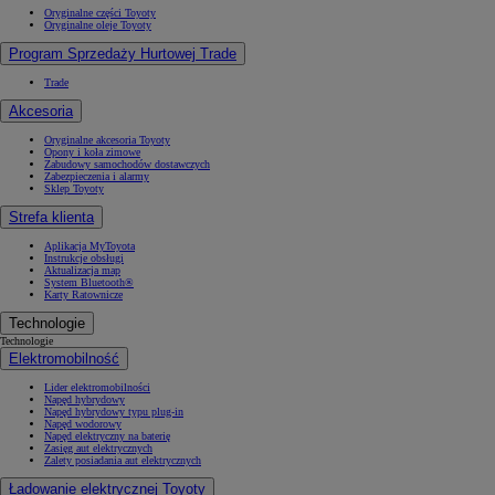
Oryginalne części Toyoty
Oryginalne oleje Toyoty
Program Sprzedaży Hurtowej Trade
Trade
Akcesoria
Oryginalne akcesoria Toyoty
Opony i koła zimowe
Zabudowy samochodów dostawczych
Zabezpieczenia i alarmy
Sklep Toyoty
Strefa klienta
Aplikacja MyToyota
Instrukcje obsługi
Aktualizacja map
System Bluetooth®
Karty Ratownicze
Technologie
Technologie
Elektromobilność
Lider elektromobilności
Napęd hybrydowy
Napęd hybrydowy typu plug-in
Napęd wodorowy
Napęd elektryczny na baterię
Zasięg aut elektrycznych
Zalety posiadania aut elektrycznych
Ładowanie elektrycznej Toyoty