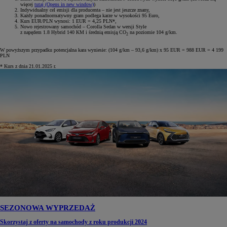
więcej
tutaj
(Opens in new window)
)
Indywidualny cel emisji dla producenta – nie jest jeszcze znany,
Każdy ponadnormatywny gram podlega karze w wysokości 95 Euro,
Kurs EUR/PLN wynosi: 1 EUR = 4,25 PLN*,
Nowo rejestrowany samochód – Corolla Sedan w wersji Style
z napędem 1.8 Hybrid 140 KM i średnią emisją CO
na poziomie 104 g/km.
2
W powyższym przypadku potencjalna kara wyniesie: (104 g/km – 93,6 g/km) x 95 EUR = 988 EUR = 4 199
PLN
* Kurs z dnia 21.01.2025 r.
SEZONOWA WYPRZEDAŻ
Skorzystaj z oferty na samochody z roku produkcji 2024