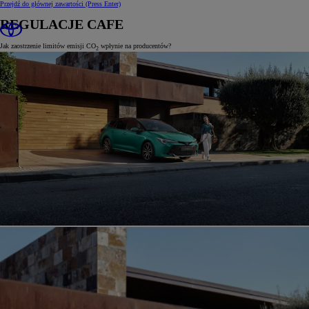
Przejdź do głównej zawartości
(Press Enter)
REGULACJE CAFE
Jak zaostrzenie limitów emisji CO
wpłynie na producentów?
2