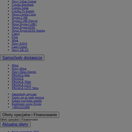
Nowy Urban Cruiser
Corolla Hatchback
Corolla Sedan
Corolla TS Kombi
Nowa Corolla Cross
Toyota C-HR
Toyota C-HR Plug-in
Nowa Toyota C-HR+
Nowa Toyota bZ4X
Nowa Toyota bZ4X Touring
Camry
Prius
Mirai
Nowy RAV4
Land Cruiser
Nowy GR GT
Samochody dostawcze
Hilux
Nowy Hilux
Nowy Hilux Electric
PROACE Max
PROACE
PROACE Verso
PROACE CITY
PROACE CITY Verso
Samochody używane
Umów się na jazdę testową
Zobacz wszystkie cenniki
Konfiguruj swoją Toyotę
+48422252600
Oferty specjalne i Finansowanie
Oferty specjalne i Finansowanie
Aktualne oferty
Finał wyprzedaży 2025