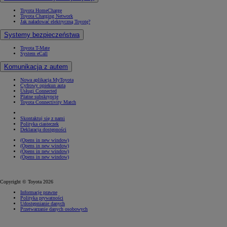
Toyota HomeCharge
Toyota Charging Network
Jak naładować elektryczną Toyotę?
Systemy bezpieczeństwa
Toyota T-Mate
System eCall
Komunikacja z autem
Nowa aplikacja MyToyota
Cyfrowy opiekun auta
Usługi Connected
Płatne subskrypcje
Toyota Connectivity Match
Skontaktuj się z nami
Polityka ciasteczek
Deklaracja dostępności
(Opens in new window)
(Opens in new window)
(Opens in new window)
(Opens in new window)
Copyright © Toyota 2026
Informacje prawne
Polityka prywatności
Udostępnianie danych
Przetwarzanie danych osobowych