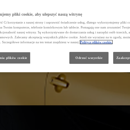
jemy pliki cookie, aby ulepszyć naszą witrynę
ć Ci korzystanie z naszej strony i usprawnić świadczenie usług, dlatego wykorzystujemy pliki co
na Twoim komputerze, telefonie komórkowym lub tablecie. Pomagają one nam zrozumieć Twoje
nkcjonalność naszej witryny. Są wykorzystywane do dostarczania usług i narzędzi osób trzecich, a
amowych. Zalecamy akceptację wszystkich plików cookie. Jeżeli nie wyrażasz na to zgody, może
a. Szczegółowe informacje na ten temat znajdziesz w naszej
Polityce plików cookie.
nia plików cookie
Odrzuć wszystkie
Zaakcept