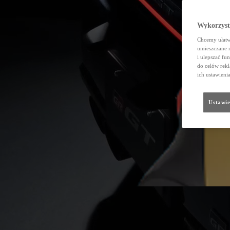
Wykorzystu
Chcemy ułatwi
umieszczane 
i ulepszać fu
do celów rekl
ich ustawieni
Ustawie