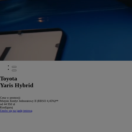
Toyota
Yaris Hybrid
Cena w promocji
Miejski Kredyt Jednoratowy II (RRSO 4,45%)**
od 44 950 zł
Konfiguruj
Umów się na jazdę testową