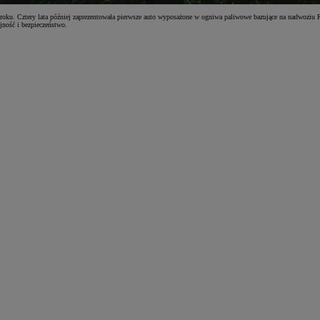
2 roku. Cztery lata później zaprezentowała pierwsze auto wyposażone w ogniwa paliwowe bazujące na nadwoz
ność i bezpieczeństwo.