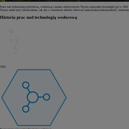
Prace nad technologią hybrydową, wodorową i autami elektrycznymi Toyota rozpoczęła równolegle już w 199
Toyoty nadal były udoskonalane, tak aby w momencie debiutu oferować maksymalną funkcjonalność, bezawaryj
Historia prac nad technologią wodorową
1992