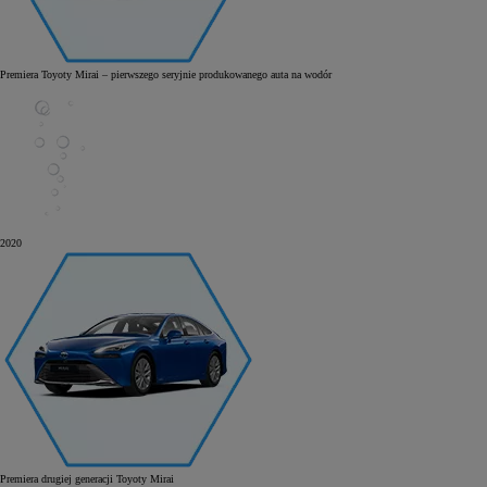
Premiera Toyoty Mirai – pierwszego seryjnie produkowanego auta na wodór
Od
105 300 zł
Corolla Hatchback
HYBRID
2020
Premiera drugiej generacji Toyoty Mirai