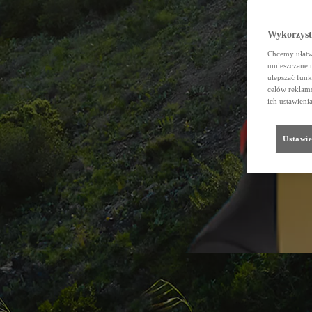
Wykorzystu
Chcemy ułatwi
umieszczane 
ulepszać funk
celów reklamo
ich ustawieni
Ustawie