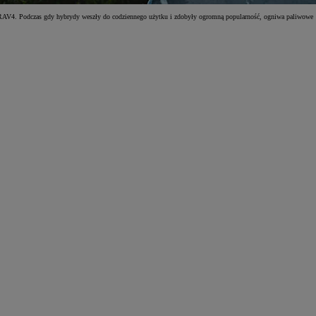
iu RAV4. Podczas gdy hybrydy weszły do codziennego użytku i zdobyły ogromną popularność, ogniwa paliwowe
Zad
C
Zad
C