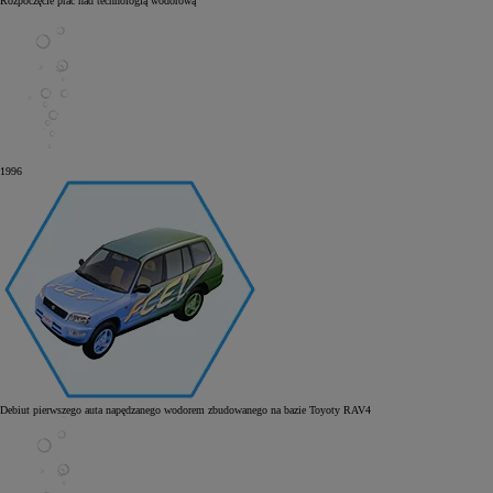
Rozpoczęcie prac nad technologią wodorową
1996
Od
81 900 zł
Yaris Cross
HYBRID
Debiut pierwszego auta napędzanego wodorem zbudowanego na bazie Toyoty RAV4