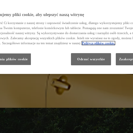
jemy pliki cookie, aby ulepszyć naszą witrynę
ć Ci korzystanie z naszej strony i usprawnić świadczenie usług, dlatego wykorzystujemy pliki co
na Twoim komputerze, telefonie komórkowym lub tablecie. Pomagają one nam zrozumieć Twoje 
cjonalność naszej witryny. Są wykorzystywane do dostarczania usług i narzędzi osób trzecich, a 
wych. Zalecamy akceptację wszystkich plików cookie. Jeżeli nie wyrażasz na to zgody, możesz 
a. Szczegółowe informacje na ten temat znajdziesz w naszej
Polityce plików cookie.
nia plików cookie
Odrzuć wszystkie
Zaakcept