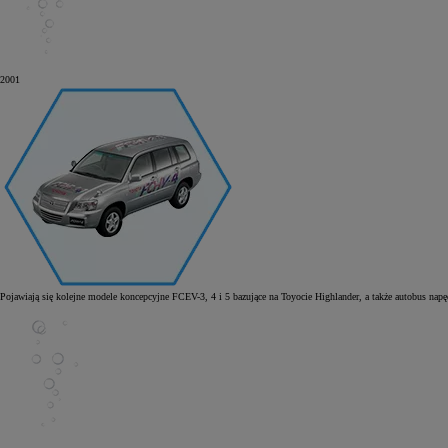
2001
Pojawiają się kolejne modele koncepcyjne FCEV-3, 4 i 5 bazujące na Toyocie Highlander, a także autobus