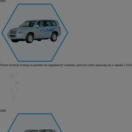
2002
Toyota uzyskuje licencję na sprzedaż aut napędzanych wodorem, pierwsze sztuki pojawiają się w Japonii i USA
2008