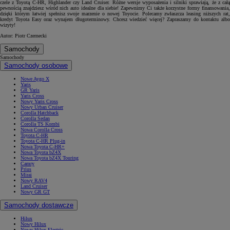
czele z Toyotą C-HR, Highlander czy Land Cruiser. Różne wersje wyposażenia i silniki sprawiają, że z całą
pewnością znajdziesz wśród nich auto idealne dla siebie! Zapewnimy Ci także korzystne formy finansowania,
dzięki którym łatwiej spełnisz swoje marzenie o nowej Toyocie. Polecamy zwłaszcza leasing niższych rat,
kredyt Toyota Easy oraz wynajem długoterminowy. Chcesz wiedzieć więcej? Zapraszamy do kontaktu albo
wizyty!
Autor: Piotr Czernecki
Samochody
Samochody
Samochody osobowe
Nowe Aygo X
Yaris
GR Yaris
Yaris Cross
Nowy Yaris Cross
Nowy Urban Cruiser
Corolla Hatchback
Corolla Sedan
Corolla TS Kombi
Nowa Corolla Cross
Toyota C-HR
Toyota C-HR Plug-in
Nowa Toyota C-HR+
Nowa Toyota bZ4X
Nowa Toyota bZ4X Touring
Camry
Prius
Mirai
Nowy RAV4
Land Cruiser
Nowy GR GT
Samochody dostawcze
Hilux
Nowy Hilux
Nowy Hilux Electric