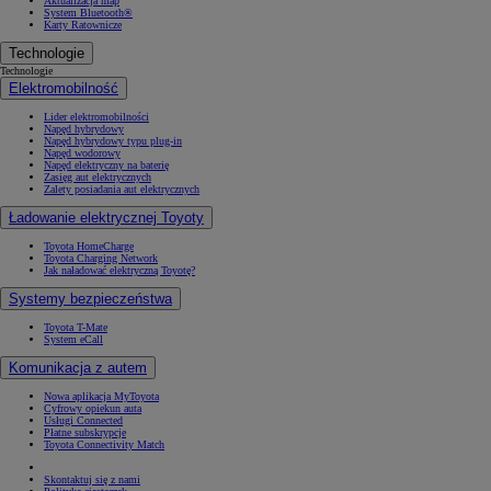
Aktualizacja map
System Bluetooth®
Karty Ratownicze
Technologie
Technologie
Elektromobilność
Lider elektromobilności
Napęd hybrydowy
Napęd hybrydowy typu plug-in
Napęd wodorowy
Napęd elektryczny na baterię
Zasięg aut elektrycznych
Zalety posiadania aut elektrycznych
Ładowanie elektrycznej Toyoty
Toyota HomeCharge
Toyota Charging Network
Jak naładować elektryczną Toyotę?
Systemy bezpieczeństwa
Toyota T-Mate
System eCall
Komunikacja z autem
Nowa aplikacja MyToyota
Cyfrowy opiekun auta
Usługi Connected
Płatne subskrypcje
Toyota Connectivity Match
Skontaktuj się z nami