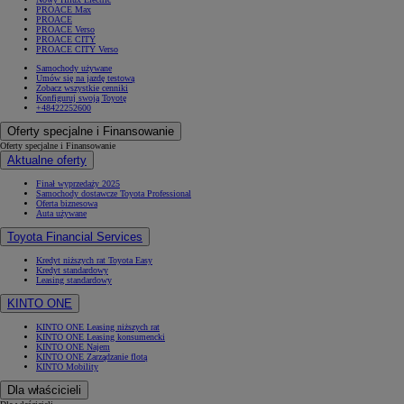
PROACE Max
PROACE
PROACE Verso
PROACE CITY
PROACE CITY Verso
Samochody używane
Umów się na jazdę testową
Zobacz wszystkie cenniki
Konfiguruj swoją Toyotę
+48422252600
Oferty specjalne i Finansowanie
Oferty specjalne i Finansowanie
Aktualne oferty
Finał wyprzedaży 2025
Samochody dostawcze Toyota Professional
Oferta biznesowa
Auta używane
Toyota Financial Services
Kredyt niższych rat Toyota Easy
Kredyt standardowy
Leasing standardowy
KINTO ONE
KINTO ONE Leasing niższych rat
KINTO ONE Leasing konsumencki
KINTO ONE Najem
KINTO ONE Zarządzanie flotą
KINTO Mobility
Dla właścicieli