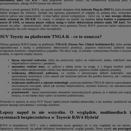
minimalnej mocy 120 KM
- takie połączenie pozwoli cieszyć się niesamowitą dynamiką jazdy 
przyspieszeniem, jakiego RAV4 jeszcze nie oferował.
Mówiąc o nowej generacji RAV4, nie sposób przejść obojętnie obok
hybrydy Plug-In (PHEV)
, która również
będzie dostępna dla klientów. Zyskała ona ogromną popularność ze względu na potężną moc, minimalne
zużycie paliwa oraz niezawodność. A teraz będzie jeszcze wydajniejsza - mówi się, że
moc nowego silnik
może wzrosnąć do 350 KM
. Co więcej, w układzie ma znaleźć się zupełnie
nowa bateria o pojemności
nawet 20 kWh, co oznacza jeszcze większy zasięg w trybie elektrycznym (różnice rzędu 100 km!)
. Ni
zmieni się jedno - ekonomiczność, dzięki której nowa generacja Toyoty RAV4 ponownie będzie najlepszym
rozwiązaniem dla osób ceniących sobie oszczędności.
SUV Toyoty na platformie TNGA-K - co to oznacza?
Obecna generacja RAV4 bazuje na platformie
TNGA-K (Toyota New Global Architecture-K)
, która została
zaprojektowana z myślą o podniesieniu efektywności produkcji, poprawie właściwości jezdnych oraz
zwiększeniu komfortu i bezpieczeństwa pojazdów. Nie dziwi więc, że zostanie wykorzystana również w nowym
modelu, co zapewni między innymi:
lepszą sztywność nadwozia
, która ma pozytywny wpływ na właściwości jezdne, stabilność ora
bezpieczeństwo kierowcy i pasażerów;
optymalny rozkład masy
, co wpływa z jednej strony na osiągi, a z drugiej komfort jazd
(odpowiednie umiejscowienie silnika oraz akumulatorów poprawia środek ciężkości pojazdu);
zwiększoną efektywność paliwową
, co wynika z zastosowania lekkich materiałów ora
optymalizacji konstrukcji i tym samym jest korzystne zarówno dla portfela kierowcy, jak i ochrony
środowiska naturalnego;
zwiększone możliwości
w zakresie technologii
, ponieważ platforma TNGA-K ułatwia wprowadzanie
nowoczesnych rozwiązań, takich jak systemy bezpieczeństwa, asystenci kierowcy czy zaawansowane
systemy multimedialne;
przestronność
- lepsze rozmieszczenie elementów konstrukcyjnych sprawia, że w kabinie jest więce
miejsca, co ma bardzo duży wpływ na komfort podróżowania.
Wszystko to sprawia, że nowy SUV Toyoty będzie jeszcze bardziej niezawodny, a my możemy spodziewać się
jeszcze lepszego prowadzenia i wyższego komfortu.
Lepszy napęd to nie wszystko. O wyglądzie, multimediach i
systemach bezpieczeństwa w Toyocie RAV4 Hybrid
RAV4 to kompaktowy SUV i wraz z nadejściem nowej generacji nic w tym względzie się nie zmieni.
Japończycy zdecydowali się jednak delikatnie zmodernizować wygląd pojazdu. Nowy model
ma przyciąga