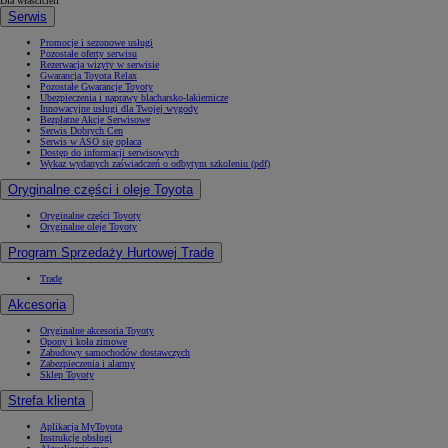
Dla właścicieli
Serwis
Promocje i sezonowe usługi
Pozostałe oferty serwisu
Rezerwacja wizyty w serwisie
Gwarancja Toyota Relax
Pozostałe Gwarancje Toyoty
Ubezpieczenia i naprawy blacharsko-lakiernicze
Innowacyjne usługi dla Twojej wygody
Bezpłatne Akcje Serwisowe
Serwis Dobrych Cen
Serwis w ASO się opłaca
Dostęp do informacji serwisowych
Wykaz wydanych zaświadczeń o odbytym szkoleniu (pdf)
Oryginalne części i oleje Toyota
Oryginalne części Toyoty
Oryginalne oleje Toyoty
Program Sprzedaży Hurtowej Trade
Trade
Akcesoria
Oryginalne akcesoria Toyoty
Opony i koła zimowe
Zabudowy samochodów dostawczych
Zabezpieczenia i alarmy
Sklep Toyoty
Strefa klienta
Aplikacja MyToyota
Instrukcje obsługi