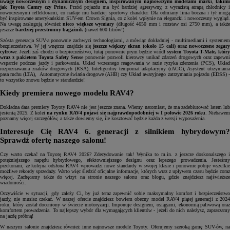
uwagę nowoczesnym i dynamicznym designem, inspirowanym najnowszymi modelami marki
,
takim
jak Toyota Camry czy Prius
. Przód pojazdu ma być bardziej agresywny, z wyrazistą atrapą chłodnicy 
nowoczesnymi reflektorami, co nadaje mu bardziej sportowy charakter. Dla odmiany linia boczna i tył mogą
być inspirowane amerykańskim SUV-em Crown Signia, co z kolei wpłynie na elegancki i nowoczesny wygląd.
Na uwagę zasługują również
nieco większe wymiary
(długość 4650 mm i rozstaw osi 2750 mm), a także
jeszcze
bardziej przestronny bagażnik
(nawet 600 litrów!)
Szósta generacja SUV-a ponownie zachwyci technologiami, a mówiąc dokładniej - multimediami i systemem
bezpieczeństwa. W jej wnętrzu znajdzie się
jeszcze większy ekran (około 15 cali) oraz nowoczesne zegar
cyfrowe
. Jeżeli zaś chodzi o bezpieczeństwo, tutaj ponownie prym będzie wiódł
system Toyota T-Mate, któr
wraz z pakietem Toyota Safety Sense
ponownie pozwoli kierowcy unikać zdarzeń drogowych oraz zapewni
wsparcie podczas jazdy i parkowania. Układ wczesnego reagowania w razie ryzyka zderzenia (PCS), Układ
rozpoznawania znaków drogowych (RSA), Inteligentny tempomat adaptacyjny (iACC), Asystent utrzymania
pasa ruchu (LTA), Automatyczne światła drogowe (AHB) czy Układ awaryjnego zatrzymania pojazdu (EDSS) -
to wszystko znowu będzie w standardzie!
Kiedy premiera nowego modelu RAV4?
Dokładna data premiery Toyoty RAV4 nie jest jeszcze znana. Wiemy natomiast, że ma zadebiutować latem lub
jesienią 2025. Z kolei
na rynku RAV4 pojawi się najprawdopodobniej w I połowie 2026 roku
. Niebawem
poznamy więcej szczegółów, a także dowiemy się, ile kosztować będzie każda z wersji wyposażenia.
Interesuje Cię RAV4 6. generacji z silnikiem hybrydowym?
Sprawdź ofertę naszego salonu!
Czy warto czekać na Toyotę RAV4 2026? Zdecydowanie tak! Wynika to m.in. z jeszcze doskonalszego i
potężniejszego napędu hybrydowego, efektowniejszego designu oraz lepszego prowadzenia. Jesteśmy
przekonani, że kolejna odsłona RAV4 wprowadzi nowe standardy w swojej klasie i ponownie pobije wszelkie
możliwe rekordy sprzedaży. Warto więc śledzić oficjalne informacje, których wraz z upływem czasu będzie coraz
więcej. Zachęcamy także do wizyt na stronie naszego salonu oraz blogu, gdzie znajdziesz najświeższe
wiadomości.
Oczywiście w sytuacji, gdy zależy Ci, by już teraz zapewnić sobie maksymalny komfort i bezpieczeństwo
jazdy, nie musisz czekać. W naszej ofercie znajdziesz bowiem obecny model RAV4 piątej generacji z 2024
roku, który został doceniony w świecie motoryzacji. Imponuje designem, osiągami, ekonomią paliwową oraz
komfortem prowadzenia. To najlepszy wybór dla wymagających klientów - jeżeli do nich należysz, zapraszamy
na jazdę próbną!
W naszym salonie znajdziesz również inne najnowsze modele Toyoty. Oferujemy szeroką gamę SUV-ów, na