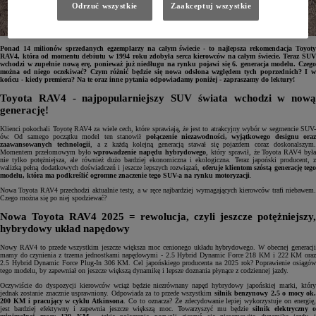
Odrzuć wszystkie
Zaakceptuj wszystkie
Ponad 14 milionów sprzedanych egzemplarzy na całym świecie - to najlepsza rekomendacja Toyoty
RAV4, która od momentu debiutu w 1994 roku zdobyła serca kierowców na całym świecie. Teraz SUV
wchodzi w zupełnie nową erę, ponieważ już niedługu na rynku pojawi się 6. generacja modelu. Czego
można od niego oczekiwać? Czym różnić będzie się nowa odsłona względem tych poprzednich? I w
końcu - kiedy premiera? Na te oraz inne pytania odpowiadamy poniżej - zapraszamy do lektury!
Toyota RAV4 - najpopularniejszy SUV świata wchodzi w nową
generację!
Klienci pokochali Toyotę RAV4 za wiele cech, które sprawiają, że jest to atrakcyjny wybór w segmencie SUV-
ów. Od samego początku model ten stanowił
połączenie niezawodności, wyjątkowego designu ora
zaawansowanych technologii
, a z każdą kolejną generacją stawał się pojazdem coraz doskonalszym
Momentem przełomowym było
wprowadzenie napędu hybrydowego
, który sprawił, że Toyota RAV4 był
nie tylko potężniejsza, ale również dużo bardziej ekonomiczna i ekologiczna. Teraz japoński producent, z
walizką pełną dodatkowych doświadczeń i jeszcze lepszych rozwiązań,
oferuje klientom szóstą generację teg
modelu, która ma podkreślić ogromne znaczenie tego SUV-a na rynku motoryzacji
.
Nowa Toyota RAV4 przechodzi aktualnie testy, a w ręce najbardziej wymagających kierowców trafi niebawem.
Czego można się po niej spodziewać?
Nowa Toyota RAV4 2025 = rewolucja, czyli jeszcze potężniejszy,
hybrydowy układ napędowy
Nowy RAV4 to przede wszystkim jeszcze większa moc cenionego układu hybrydowego. W obecnej generacji
mamy do czynienia z trzema jednostkami napędowymi - 2.5 Hybrid Dynamic Force 218 KM i 222 KM oraz
2.5 Hybrid Dynamic Force Plug-In 306 KM. Cel japońskiego producenta na 2025 rok? Poprawienie osiągów
tego modelu, by zapewniał on jeszcze większą dynamikę i lepsze doznania płynące z codziennej jazdy.
Oczywiście do dyspozycji kierowców wciąż będzie niezrównany napęd hybrydowy japońskiej marki, który
jednak zostanie znacznie usprawniony. Odpowiada za to przede wszystkim
silnik benzynowy 2.5 o mocy ok
200 KM i pracujący w cyklu Atkinsona
. Co to oznacza? Że zdecydowanie lepiej wykorzystuje on energię
jest bardziej efektywny i zapewnia jeszcze większą moc. Towarzyszyć mu będzie
silnik elektryczny 