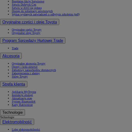
Bezpłatne Akcje Serwisowe
Serwis Dobrych Cen
Serwis w ASO się opłaca
Dostęp do informacji serwisowych
Wykaz wydanych zaświadczeń o odbytym szkoleniu (pdf)
Oryginalne części i oleje Toyota
Oryginalne części Toyoty
Oryginalne oleje Toyoty
Program Sprzedaży Hurtowej Trade
Trade
Akcesoria
Oryginalne akcesoria Toyoty
Opony i koła zimowe
Zabudowy samochodów dostawczych
Zabezpieczenia i alarmy
Sklep Toyoty
Strefa klienta
Aplikacja MyToyota
Instrukcje obsługi
Aktualizacja map
System Bluetooth®
Karty Ratownicze
Technologie
Technologie
Elektromobilność
Lider elektromobilności