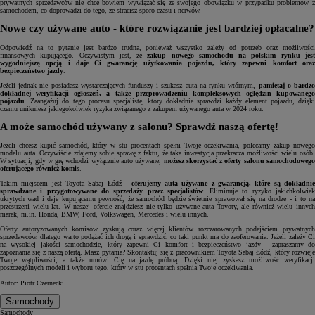
prywatnych sprzedawców nie chce bowiem wywiązać się ze swojego obowiązku w przypadku problemów z
samochodem, co doprowadzi do tego, że stracisz sporo czasu i nerwów.
Nowe czy używane auto - które rozwiązanie jest bardziej opłacalne?
Odpowiedź na to pytanie jest bardzo trudna, ponieważ wszystko zależy od potrzeb oraz możliwości
finansowych kupującego. Oczywistym jest, że
zakup nowego samochodu na polskim rynku jes
wygodniejszą opcją i daje Ci gwarancję użytkowania pojazdu, który zapewni komfort oraz
bezpieczeństwo jazdy
.
Jeżeli jednak nie posiadasz wystarczających funduszy i szukasz auta na rynku wtórnym,
pamiętaj o bardz
dokładnej weryfikacji ogłoszeń, a także przeprowadzeniu kompleksowych oględzin kupowanego
pojazdu
. Zaangażuj do tego procesu specjalistę, który dokładnie sprawdzi każdy element pojazdu, dzięki
czemu unikniesz jakiegokolwiek ryzyka związanego z zakupem używanego auta w 2024 roku.
A może samochód używany z salonu? Sprawdź naszą ofertę!
Jeżeli chcesz kupić samochód, który w stu procentach spełni Twoje oczekiwania, polecamy zakup nowego
modelu auta. Oczywiście zdajemy sobie sprawę z faktu, że taka inwestycja przekracza możliwości wielu osób.
W sytuacji, gdy w grę wchodzi wyłącznie auto używane,
możesz skorzystać z oferty salonu samochodoweg
oferującego również komis
.
Takim miejscem jest Toyota Sabaj Łódź -
oferujemy auta używane z gwarancją, które są dokładnie
sprawdzane i przygotowywane do sprzedaży przez specjalistów
. Eliminuje to ryzyko jakichkolwie
ukrytych wad i daje kupującemu pewność, że samochód będzie świetnie sprawował się na drodze - i to na
przestrzeni wielu lat. W naszej ofercie znajdziesz nie tylko używane auta Toyoty, ale również wielu innych
marek, m.in. Honda, BMW, Ford, Volkswagen, Mercedes i wielu innych.
Oferty autoryzowanych komisów zyskują coraz więcej klientów rozczarowanych podejściem prywatnych
sprzedawców, dlatego warto podążać ich drogą i sprawdzić, co taki punkt ma do zaoferowania. Jeżeli zależy Ci
na wysokiej jakości samochodzie, który zapewni Ci komfort i bezpieczeństwo jazdy - zapraszamy do
zapoznania się z naszą ofertą. Masz pytania? Skontaktuj się z pracownikiem Toyota Sabaj Łódź, który rozwieje
Twoje wątpliwości, a także umówi Cię na jazdę próbną. Dzięki niej zyskasz możliwość weryfikacji
poszczególnych modeli i wyboru tego, który w stu procentach spełnia Twoje oczekiwania.
Autor: Piotr Czernecki
Samochody
Samochody