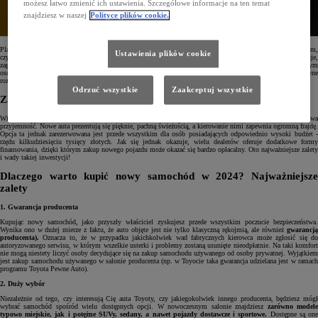
możesz łatwo zmienić ich ustawienia. Szczegółowe informacje na ten temat
znajdziesz w naszej
Polityce plików cookie.
Planujesz zakup samochodu? W takim razie istnieje spore prawdopodobieństwo, że zastanawiasz się nad tym,
Ustawienia plików cookie
czy zainwestować w całkiem nowy pojazd prosto z salonu, czy też auto z drugiej ręki. Jak się okazuje,
zagwozdka ta dotyczy zdecydowanej większości kupujących, dlatego postanowiliśmy pomóc wszystkim tym
osobom - poniżej znajdziesz najważniejsze wady i zalety aut z salonu oraz używanych, a także alternatywne
rozwiązanie, które może okazać się dla Ciebie świetnym rozwiązaniem. Zapraszamy do lektury!
Odrzuć wszystkie
Zaakceptuj wszystkie
Zakup nowego samochodu z salonu - inwestycja na długie lata
Wizyta w salonie samochodowym i wybór spośród najnowszych modeli konkretnego producenta to prawdziwa
przyjemność. Nowe auta prezentują się pięknie, pachną świeżością, a kierowanie nimi zapewnia ogromną frajdę.
Opcja ta jednak zarezerwowana jest przede wszystkim dla osób posiadających odpowiednio wysoki budżet -
rzędu kilkudziesięciu tysięcy złotych. Jak się jednak okazuje, wielu dealerów oferuje dodatkowe formy
finansowania, dzięki którym zakup nowego pojazdu może okazać się bardzo opłacalny. Oto najważniejsze zalety
i wady takiej inwestycji!
Dlaczego warto kupić nowy samochód w 2024? Najważniejsze
zalety
1. Gwarancja producenta
Kupując nowy samochód, jako przyszły właściciel zyskujesz przede wszystkim poczucie bezpieczeństwa.
Wynika ono w dużej mierze z faktu, że auto objęte jest nie tylko klasyczną rękojmią, ale również
gwarancją
producenta).
Oznacza to, że w przypadku jakichkolwiek wad fabrycznych kierowca może zgłosić się do
autoryzowanego serwisu, w którym wszelkie usterki i problemy zostaną usunięte nieodpłatnie. Na taki komfort
nie mogą niestety liczyć osoby decydujące się na zakup samochodu używanego od osoby prywatnej. Wyjątkiem
jest zakup samochodu używanego w salonie producenta (np. w Toyocie taka gwarancja udzielana jest w ramach
programu Toyota Pewne Auto).
2. Duży wybór
Niezależnie od tego, czy interesują Cię auta Toyoty, czy jakiegokolwiek innego producenta, będziesz mógł
wybrać samochód spośród wielu dostępnych opcji. W nowoczesnym salonie znajdziesz
zarówno model
typowo miejskie, jak i potężne SUVy, sedany, a nawet pojazdy dostawcze i sportowe.
Dostępne są on