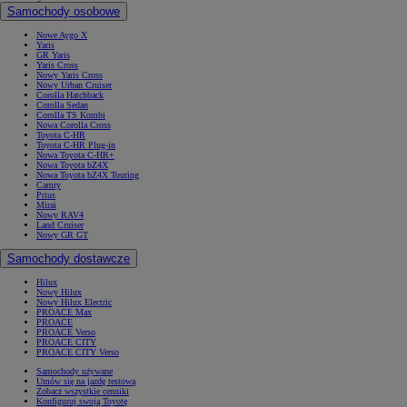
Samochody osobowe
Nowe Aygo X
Yaris
GR Yaris
Yaris Cross
Nowy Yaris Cross
Nowy Urban Cruiser
Corolla Hatchback
Corolla Sedan
Corolla TS Kombi
Nowa Corolla Cross
Toyota C-HR
Toyota C-HR Plug-in
Nowa Toyota C-HR+
Nowa Toyota bZ4X
Nowa Toyota bZ4X Touring
Camry
Prius
Mirai
Nowy RAV4
Land Cruiser
Nowy GR GT
Samochody dostawcze
Hilux
Nowy Hilux
Nowy Hilux Electric
PROACE Max
PROACE
PROACE Verso
PROACE CITY
PROACE CITY Verso
Samochody używane
Umów się na jazdę testową
Zobacz wszystkie cenniki
Konfiguruj swoją Toyotę