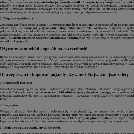
właścicielem nowoczesnego auta,
niezbędne jest posiadanie kilkudziesięciu tysięcy złotych
(a w przypadk
pojazdów premium nawet kilkuset tysięcy). Na szczęście problem ten częściowo rozwiązuje wspomniany
leasing. Częściowo, ponieważ korzystające z niego osoby muszą liczyć się z tym, że nie będą właścicielami
samochodu (chyba, że z biegiem czasu zdecydują się na jego zakup po odpowiednio niższej cenie).
2. Długi czas oczekiwania
Zamierzasz kupić auto prosto z salonu? W przypadku niektórych modeli musisz przygotować się na długi czas
odbioru auta -
w skrajnych przypadkach należy czekać nawet rok
. Wynika to z kryzysu na rynk
półprzewodników, niezbędnych do produkcji samochodów sprzedawanych w europejskich salonach. Na
szczęście sytuacja na rynku normuje się, a problem ten miał miejsce przede wszystkim w okresie pandemii. Co
więcej,
w salonie znajdziesz większość samochodów dostępnych od ręki
, więc wada ta nie będzie dotyczył
wszystkich kupujących.
Używany samochód - sposób na oszczędność
Rynek aut używanych niezmiennie tętni życiem, a oferowane przez osoby prywatne i komisy samochody wciąż
cieszą się ogromnym zainteresowaniem. Zakup używanego pojazdu może być świetną opcją zwłaszcza dla tych
osób, które nie dysponują dużym budżetem, jednak powinny one zwrócić uwagę na potencjalne problemy, jakie
wiążą się z taką inwestycją. Jakie są zalety i wady zakupu aut z rynku wtórnego?
Dlaczego warto kupować pojazdy używane? Najważniejsze zalety
1. Oszczędność pieniędzy
Samochód używany opłaca się kupić - zwłaszcza, jeżeli jego stan techniczny jest bardzo dobry, a przebieg
niewielki. Takie auto
może być tańsze nawet o kilkadziesiąt tysięcy złotych od nowego
, co oczywiście jes
niezwykle zachęcające dla osób z ograniczonym budżetem - zwłaszcza w roku 2024 i w dobie wysokiej
inflacji.
2. Duży wybór
Wystarczy odwiedzić dowolny portal z ogłoszeniami, by przekonać się, jak ogromny jest rynek wtórny
pojazdów. Znajdziesz na nim zarówno najnowsze modele oferowane przez cenionych producentów, jak i auta
kilku, a nawet kilkudziesięcioletnie (w tym zabytkowe). Efekt?
Każdy znajdziesz coś dla siebie
i będzie mógł
kupić samochód używany, który spełni jego oczekiwania pod względem osiągów, estetyki czy wyposażenia.
3. Idealna opcja dla początkujących kierowców
Zakup kilkuletniego samochodu może być świetną opcją dla tych osób, które dopiero zdały egzamin na prawo