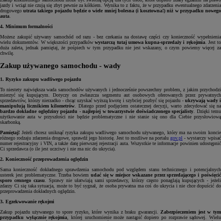
jazdy i wciąż nie czują się zbyt pewnie za kółkiem. Wynika to z faktu, że w przypadku ewentualnego zdarzenia
drogowego
utrata takiego pojazdu będzie o wiele mniej bolesna (i kosztowna!) niż w przypadku noweg
auta
.
4. Minimum formalności
Możesz zakupić używany samochód od razu - bez czekania na dostawę części czy konieczność wypełnienia
wielu dokumentów. W większości przypadków
wystarczą tutaj umowa kupna-sprzedaży i rękojmia
. Jest to
duża zaleta, jednak pamiętaj, że pośpiech w tym przypadku nie jest wskazany, o czym powiemy więcej za
chwilę.
Zakup używanego samochodu - wady
1. Ryzyko zakupu wadliwego pojazdu
To niestety największa wada samochodów używanych i jednocześnie powszechny problem, z jakim przychodzi
mierzyć się kupującym. Dotyczy on zwłaszcza segmentu aut osobowych oferowanych przez prywatnych
sprzedawców, którzy nierzadko - chcąc uzyskać wyższą kwotę i szybciej pozbyć się pojazdu -
ukrywają wady i
manipulują licznikiem kilometrów
. Dlatego przed podjęciem ostatecznej decyzji, warto zdecydować się n
bardzo dokładne oględziny pojazdu - najlepiej w towarzystwie doświadczonego specjalisty
. Dzięki tem
użytkowanie auta w przyszłości nie będzie problematyczne i nie stanie się ono dla Ciebie przysłowiową
skarbonką.
Pamiętaj!
Jeżeli chcesz uniknąć ryzyka zakupu wadliwego samochodu używanego, który ma na swoim konci
różnego rodzaju zdarzenia drogowe, sprawdź jego historię. Jest to możliwe na portalu
gov.pl
- wystarczy wpisać
numer rejestracyjny i VIN, a także datę pierwszej rejestracji auta. Wszystkie te informacje powinien udostępnić
Ci sprzedawca (o ile jest uczciwy i nie ma nic do ukrycia).
2. Konieczność przeprowadzenia oględzin
Sama konieczność dokładnego sprawdzenia samochodu pod względem stanu technicznego i potencjalnych
usterek jest problematyczne. Trzeba bowiem
udać się w miejsce wskazane przez sprzedającego i poświęci
sporo cennego czasu
. Sprawy nie ułatwiają sami sprzedawcy, którzy często ponaglają kupujących - jeżel
zdarzy Ci się taka sytuacja, może to być sygnał, że osoba prywatna ma coś do ukrycia i nie chce dopuścić do
przeprowadzenia dokładnych oględzin.
3. Egzekwowanie rękojmi
Zakup pojazdu używanego to spore ryzyko, które wynika z braku gwarancji.
Zabezpieczeniem jest w ty
przypadku wyłącznie rękojmia
, której uruchomienie może nastąpić dopiero po rozprawie sądowej. Wiel