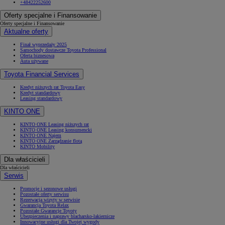
+48422252600
Oferty specjalne i Finansowanie
Oferty specjalne i Finansowanie
Aktualne oferty
Finał wyprzedaży 2025
Samochody dostawcze Toyota Professional
Oferta biznesowa
Auta używane
Toyota Financial Services
Kredyt niższych rat Toyota Easy
Kredyt standardowy
Leasing standardowy
KINTO ONE
KINTO ONE Leasing niższych rat
KINTO ONE Leasing konsumencki
KINTO ONE Najem
KINTO ONE Zarządzanie flotą
KINTO Mobility
Dla właścicieli
Dla właścicieli
Serwis
Promocje i sezonowe usługi
Pozostałe oferty serwisu
Rezerwacja wizyty w serwisie
Gwarancja Toyota Relax
Pozostałe Gwarancje Toyoty
Ubezpieczenia i naprawy blacharsko-lakiernicze
Innowacyjne usługi dla Twojej wygody