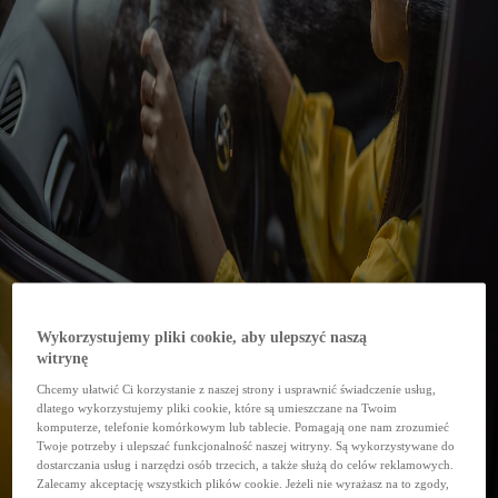
Wykorzystujemy pliki cookie, aby ulepszyć naszą
witrynę
Chcemy ułatwić Ci korzystanie z naszej strony i usprawnić świadczenie usług,
dlatego wykorzystujemy pliki cookie, które są umieszczane na Twoim
komputerze, telefonie komórkowym lub tablecie. Pomagają one nam zrozumieć
Twoje potrzeby i ulepszać funkcjonalność naszej witryny. Są wykorzystywane do
dostarczania usług i narzędzi osób trzecich, a także służą do celów reklamowych.
Zalecamy akceptację wszystkich plików cookie. Jeżeli nie wyrażasz na to zgody,