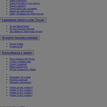
Napęd hybrydowy
Napęd hybrydowy typu plug-in
Napęd wodorowy
Napęd elektryczny na baterię
Zasięg aut elektrycznych
Zalety posiadania aut elektrycznych
Ładowanie elektrycznej Toyoty
Toyota HomeCharge
Toyota Charging Network
Jak naładować elektryczną Toyotę?
Systemy bezpieczeństwa
Toyota T-Mate
System eCall
Komunikacja z autem
Nowa aplikacja MyToyota
Cyfrowy opiekun auta
Usługi Connected
Płatne subskrypcje
Toyota Connectivity Match
Skontaktuj się z nami
Polityka ciasteczek
Deklaracja dostępności
(Opens in new window)
(Opens in new window)
(Opens in new window)
(Opens in new window)