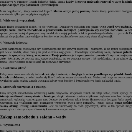
dodatkowo w ogromnej liczbie kolorów, dzięki czemu
każdy kierowca może zainwestować w auto idealni
odpowiadające jego potrzebom i preferencjom
.
Masz wątpliwości, który samochód kupić?
Możesz odbyć jazdę próbną
, dzięki której porównasz dostępn
modele nie tylko pod względem wyglądu.
3. Wiele wersji wyposażenia
Duża liczba dostępnych modeli to nie wszystko. Dodatkowo posiadają one często
wiele wersji wyposażenia
dzięki czemu możesz zdecydować o parametrach, rodzajach podzespołów czy estetyce nadwozia
. W te
sposób jeszcze lepiej dopasujesz dany model do swojej potrzeb, a także posiadanego budżetu, co pozwoli Ci
cieszyć się pojazdem zapewniającym komfort oraz bezpieczeństwo przez cały okres eksploatacji.
4. Wsparcie fachowca
Zakup samochodu osobowego czy dostawczego nie jest łatwym zadaniem - zwłaszcza, że na rynku dostępnych
jest wiele modeli, które różnią się pod wieloma względami. Odwiedzając sprawdzony salon,
zyskasz jedna
wsparcie specjalisty, który, w oparciu o Twoje preferencje i zapatrywania, pomoże Ci wybrać najlepsze
auto
. Wystarczy, że powiesz mu, czego oczekujesz, na co zwracasz uwagę i jak podróżujesz, a on zajmie się
resztą. Takie wsparcie może okazać się niezwykle przydatne!
5. Doskonała jakość
Fabrycznie nowe samochody to
brak ukrytych usterek, cofniętego licznika przedbiegu czy jakichkolwie
innych problemów
, z jakimi trzeba się liczyć podczas kupna używanych aut. Możesz też liczyć na nowoczesny
wygląd pojazdu, piękny zapach wewnątrz kabiny oraz komfort i bezpieczeństwo jazdy na każdej trasie.
6. Możliwość skorzystania z leasingu
Ceny nowych samochodów odstraszają wielu nabywców. Większość z nich nie zdaje sobie jednak sprawy, że
istnieje możliwość skorzystania z leasingu
, dzięki któremu można użytkować wybrane auto bez żadnyc
ograniczeń, opłacając comiesięczne raty. Jeszcze do niedawna takla forma finansowania dostępna była przede
wszystkim dla właścicieli firm pragnących wzmocnić swoją flotę pojazdów, jednak dzisiaj
coraz częście
salony oferują leasing konsumencki
. Jest on skierowany do osób prywatnych, które w ten sposób mog
zaoszczędzić i cieszyć się możliwością kierowania nowym autem.
Zakup samochodu z salonu - wady
1. Wysoka cena
Bez wątpienia ceny samochodów z salonu mogą stanowić problem dla wielu kupujących. Aby stać się