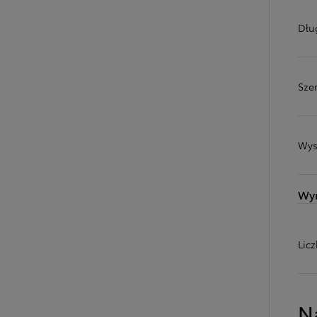
Dłu
Sze
Wys
Wy
Lic
N