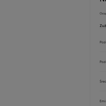
Osią
Zuż
Poz
Poz
Od
81 900 zł
Yaris Cross
Śred
HYBRID
Emi