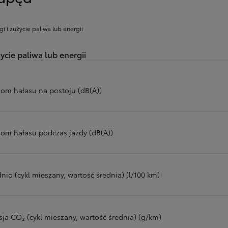
gi i zużycie paliwa lub energii
ycie paliwa lub energii
iom hałasu na postoju (dB(A))
iom hałasu podczas jazdy (dB(A))
nio (cykl mieszany, wartość średnia) (l/100 km)
sja CO₂ (cykl mieszany, wartość średnia) (g/km)