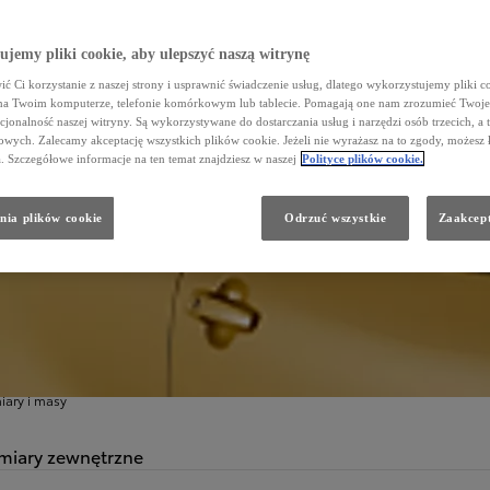
jemy pliki cookie, aby ulepszyć naszą witrynę
ć Ci korzystanie z naszej strony i usprawnić świadczenie usług, dlatego wykorzystujemy pliki co
na Twoim komputerze, telefonie komórkowym lub tablecie. Pomagają one nam zrozumieć Twoje 
cjonalność naszej witryny. Są wykorzystywane do dostarczania usług i narzędzi osób trzecich, a 
wych. Zalecamy akceptację wszystkich plików cookie. Jeżeli nie wyrażasz na to zgody, możesz 
a. Szczegółowe informacje na ten temat znajdziesz w naszej
Polityce plików cookie.
nia plików cookie
Odrzuć wszystkie
Zaakcept
ZEGÓŁOWE DANE
ymiary
ary i masy
iary zewnętrzne