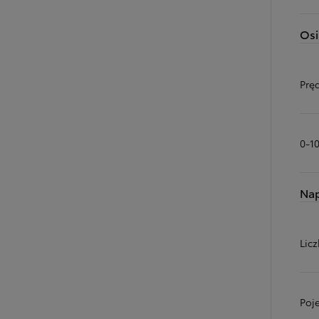
Osi
Prę
0-1
Na
Licz
Poj