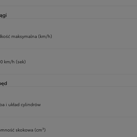
ągi
dkość maksymalna (km/h)
00 km/h (sek)
pęd
ba i układ cylindrów
emność skokowa (cm³)