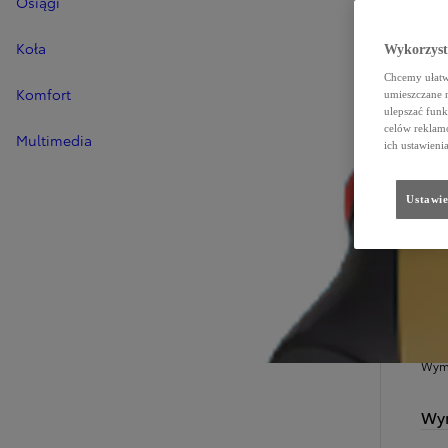
Osiągi
Koła
Wykorzystu
Chcemy ułatwi
Komfort
umieszczane 
ulepszać funk
celów reklamo
Multimedia
ich ustawieni
Ustawie
SZC
W
Wymi
Wym