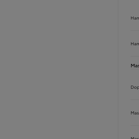
Ham
Ham
Mas
Dop
Mas
Mas