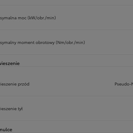
symalna moc (kW/obr./min)
symalny moment obrotowy (Nm/obr./min)
ieszenie
ieszenie przód
Pseudo-M
ieszenie tył
mulce