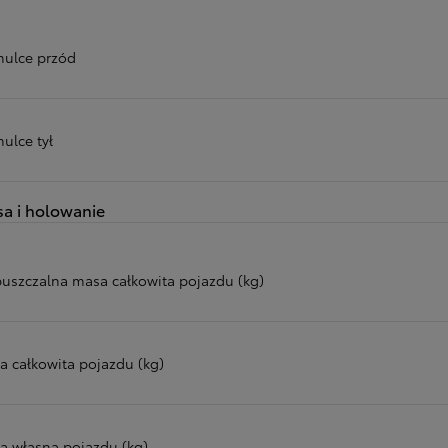
ulce przód
ulce tył
a i holowanie
uszczalna masa całkowita pojazdu (kg)
a całkowita pojazdu (kg)
a własna pojazdu (kg)