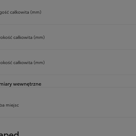
gość całkowita (mm)
rokość całkowita (mm)
okość całkowita (mm)
miary wewnętrzne
zba miejsc
apęd