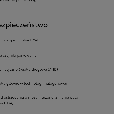
ezpieczeństwo
emy bezpieczeństwa T-Mate
ne czujniki parkowania
omatyczne światła drogowe (AHB)
atła główne w technologii halogenowej
ad ostrzegania o niezamierzonej zmianie pasa
hu (LDA)