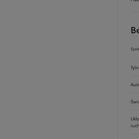
B
Od
105 300 zł
Corolla Hatchback
HYBRID
Syst
Tyl
Aut
Świ
Ukł
ruc