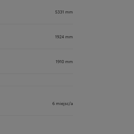
5331 mm
Zad
C
1924 mm
1910 mm
6 miejsc/a
Zad
C