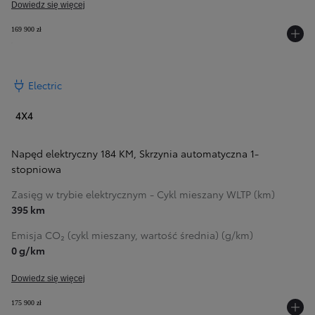
Dowiedz się więcej
169 900 zł
Electric
4X4
Napęd elektryczny 184 KM
,
Skrzynia automatyczna 1-
stopniowa
Zasięg w trybie elektrycznym - Cykl mieszany WLTP (km)
395 km
Emisja CO₂ (cykl mieszany, wartość średnia) (g/km)
0 g/km
Dowiedz się więcej
175 900 zł