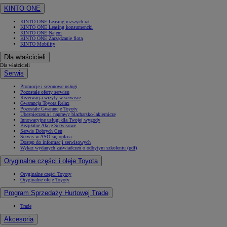
KINTO ONE
KINTO ONE Leasing niższych rat
KINTO ONE Leasing konsumencki
KINTO ONE Najem
KINTO ONE Zarządzanie flotą
KINTO Mobility
Dla właścicieli
Dla właścicieli
Serwis
Promocje i sezonowe usługi
Pozostałe oferty serwisu
Rezerwacja wizyty w serwisie
Gwarancja Toyota Relax
Pozostałe Gwarancje Toyoty
Ubezpieczenia i naprawy blacharsko-lakiernicze
Innowacyjne usługi dla Twojej wygody
Bezpłatne Akcje Serwisowe
Serwis Dobrych Cen
Serwis w ASO się opłaca
Dostęp do informacji serwisowych
Wykaz wydanych zaświadczeń o odbytym szkoleniu (pdf)
Oryginalne części i oleje Toyota
Oryginalne części Toyoty
Oryginalne oleje Toyoty
Program Sprzedaży Hurtowej Trade
Trade
Akcesoria