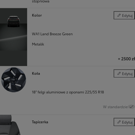
stopniowa
Kolor
Edytuj
Kolor
WA1 Land Breeze Green
Metalik
+
2500 zł
Koła
Edytuj
Koła
18" felgi aluminiowe z oponami 225/55 R18
W standardzie
Tapicerka
Edytuj
Tapicerka