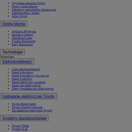
Oryginalne akcesoria Toyoty
Opony i koła zimowe
Zabudowy samochodów dostawczych
Zabezpieczenia i alarmy
Sklep Toyoty
Strefa klienta
Aplikacja MyToyota
Instrukcje obsługi
Aktualizacja map
System Bluetooth®
Karty Ratownicze
Technologie
Technologie
Elektromobilność
Lider elektromobilności
Napęd hybrydowy
Napęd hybrydowy typu plug-in
Napęd wodorowy
Napęd elektryczny na baterię
Zasięg aut elektrycznych
Zalety posiadania aut elektrycznych
Ładowanie elektrycznej Toyoty
Toyota HomeCharge
Toyota Charging Network
Jak naładować elektryczną Toyotę?
Systemy bezpieczeństwa
Toyota T-Mate
System eCall