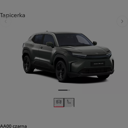
Tapicerka
Poprzedni
Nast
AA00 czarna