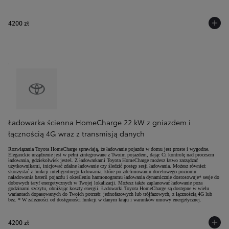
4200 zł
Ładowarka ścienna HomeCharge 22 kW z gniazdem i
łącznością 4G wraz z transmisją danych
Rozwiązania Toyota HomeCharge sprawiają, że ładowanie pojazdu w domu jest proste i wygodne.
Eleganckie urządzenie jest w pełni zintegrowane z Twoim pojazdem, dając Ci kontrolę nad procesem
ładowania, gdziekolwiek jesteś. Z ładowarkami Toyota HomeCharge możesz łatwo zarządzać
użytkownikami, inicjować zdalne ładowanie czy śledzić postęp sesji ładowania. Możesz również
skorzystać z funkcji inteligentnego ładowania, które po zdefiniowaniu docelowego poziomu
naładowania baterii pojazdu i określeniu harmonogramu ładowania dynamicznie dostosowuje* sesje do
dobowych taryf energetycznych w Twojej lokalizacji. Możesz także zaplanować ładowanie poza
godzinami szczytu, obniżając koszty energii. Ładowarki Toyota HomeCharge są dostępne w wielu
wariantach dopasowanych do Twoich potrzeb: jednofazowych lub trójfazowych, z łącznością 4G lub
bez. * W zależności od dostępności funkcji w danym kraju i warunków umowy energetycznej.
4200 zł