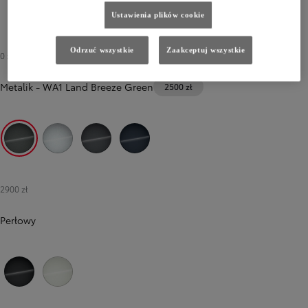
Ustawienia plików cookie
Odrzuć wszystkie
Zaakceptuj wszystkie
0 zł
-
2500 zł
Metalik
-
WA1 Land Breeze Green
2500 zł
WA1 Land Breeze Green
WBE Splendid Silver
WBF Grandeur Grey
WBH Celestial Blue
2900 zł
Perłowy
WB3 Bluish Black
ZHJ Arctic White