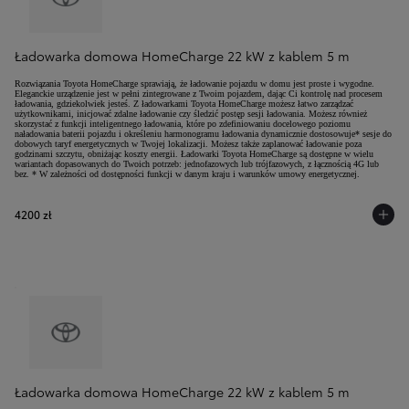
Ładowarka domowa HomeCharge 22 kW z kablem 5 m
Rozwiązania Toyota HomeCharge sprawiają, że ładowanie pojazdu w domu jest proste i wygodne.
Eleganckie urządzenie jest w pełni zintegrowane z Twoim pojazdem, dając Ci kontrolę nad procesem
ładowania, gdziekolwiek jesteś. Z ładowarkami Toyota HomeCharge możesz łatwo zarządzać
użytkownikami, inicjować zdalne ładowanie czy śledzić postęp sesji ładowania. Możesz również
skorzystać z funkcji inteligentnego ładowania, które po zdefiniowaniu docelowego poziomu
naładowania baterii pojazdu i określeniu harmonogramu ładowania dynamicznie dostosowuje* sesje do
dobowych taryf energetycznych w Twojej lokalizacji. Możesz także zaplanować ładowanie poza
godzinami szczytu, obniżając koszty energii. Ładowarki Toyota HomeCharge są dostępne w wielu
wariantach dopasowanych do Twoich potrzeb: jednofazowych lub trójfazowych, z łącznością 4G lub
bez. * W zależności od dostępności funkcji w danym kraju i warunków umowy energetycznej.
4200 zł
Ładowarka domowa HomeCharge 22 kW z kablem 5 m