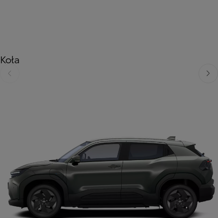
Koła
Poprzedni
Nast