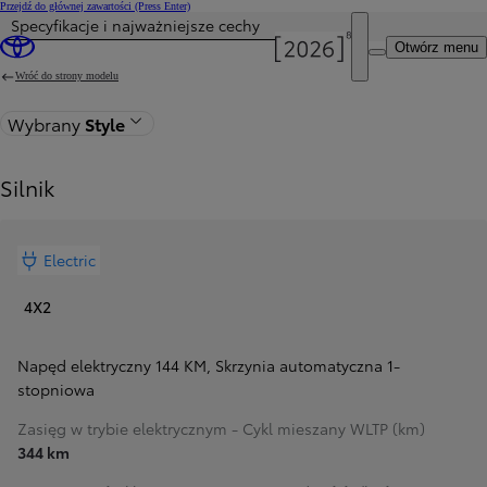
Przejdź do głównej zawartości
(Press Enter)
Specyfikacje i najważniejsze cechy
Otwórz menu
Wróć do strony modelu
Wybrany
Style
Silnik
Electric
4X2
Napęd elektryczny 144 KM
,
Skrzynia automatyczna 1-
stopniowa
Zasięg w trybie elektrycznym - Cykl mieszany WLTP (km)
344 km