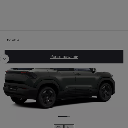
Twoja konfiguracja
158 400 zł
Poprzedni
Nast
Podsumowanie