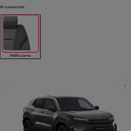
W standardzie
AA00 czarna
Poprzedni
Nast