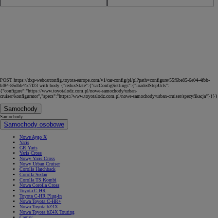
POST https://dxp-webcarconfig.toyota-europe.com/v1/car-config/pl/pl?path=configure/55f6be85-6e04-4fbb-
bf84-85dbb41c7f23 with body {"reduxState":{"carConfigSettings":{"loadedStepUrls":
{"configure":"https://www.toyotalodz.com.pl/nowe-samochody/urban-
cruiser/konfigurator","specs":"https://www.toyotalodz.com.pl/nowe-samochody/urban-cruiser/specyfikacja"}}}}
Samochody
Samochody
Samochody osobowe
Nowe Aygo X
Yaris
GR Yaris
Yaris Cross
Nowy Yaris Cross
Nowy Urban Cruiser
Corolla Hatchback
Corolla Sedan
Corolla TS Kombi
Nowa Corolla Cross
Toyota C-HR
Toyota C-HR Plug-in
Nowa Toyota C-HR+
Nowa Toyota bZ4X
Nowa Toyota bZ4X Touring
Camry