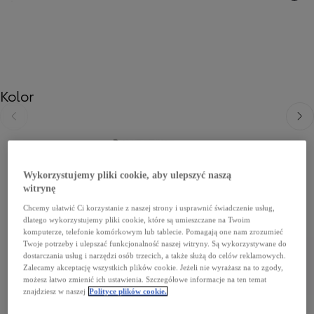
Kolor
Poprzedni
Nast
Wykorzystujemy pliki cookie, aby ulepszyć naszą
witrynę
Chcemy ułatwić Ci korzystanie z naszej strony i usprawnić świadczenie usług,
dlatego wykorzystujemy pliki cookie, które są umieszczane na Twoim
komputerze, telefonie komórkowym lub tablecie. Pomagają one nam zrozumieć
Twoje potrzeby i ulepszać funkcjonalność naszej witryny. Są wykorzystywane do
dostarczania usług i narzędzi osób trzecich, a także służą do celów reklamowych.
Zalecamy akceptację wszystkich plików cookie. Jeżeli nie wyrażasz na to zgody,
możesz łatwo zmienić ich ustawienia. Szczegółowe informacje na ten temat
znajdziesz w naszej
Polityce plików cookie.