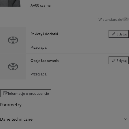
AA00 czarna
W standardzie
Pakiety i dodatki
Edytuj
Pakiety i d
Przeglądaj
Opcje ładowania
Edytuj
Opcje ład
Przeglądaj
Informacje o producencie
Parametry
Dane techniczne