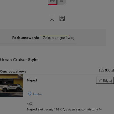
Zapisz na swoim koncie
Twój kod
Podsumowanie
Zakup za gotówkę
Urban Cruiser
Style
155 900 zł
Cena początkowa
Napęd
Edytuj
Napęd
Electric
4X2
Napęd elektryczny 144 KM
,
Skrzynia automatyczna 1-