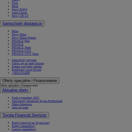
Prius
Mirai
Nowy RAV4
Land Cruiser
Nowy GR GT
Samochody dostawcze
Hilux
Nowy Hilux
Nowy Hilux Electric
PROACE Max
PROACE
PROACE Verso
PROACE CITY
PROACE CITY Verso
Samochody używane
Umów się na jazdę testową
Zobacz wszystkie cenniki
Konfiguruj swoją Toyotę
+48422252600
Oferty specjalne i Finansowanie
Oferty specjalne i Finansowanie
Aktualne oferty
Finał wyprzedaży 2025
Samochody dostawcze Toyota Professional
Oferta biznesowa
Auta używane
Toyota Financial Services
Kredyt niższych rat Toyota Easy
Kredyt standardowy
Leasing standardowy