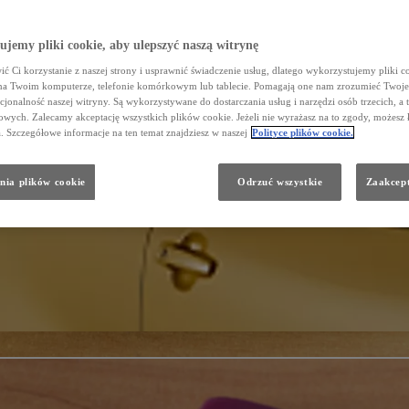
jemy pliki cookie, aby ulepszyć naszą witrynę
ć Ci korzystanie z naszej strony i usprawnić świadczenie usług, dlatego wykorzystujemy pliki co
na Twoim komputerze, telefonie komórkowym lub tablecie. Pomagają one nam zrozumieć Twoje 
cjonalność naszej witryny. Są wykorzystywane do dostarczania usług i narzędzi osób trzecich, a 
wych. Zalecamy akceptację wszystkich plików cookie. Jeżeli nie wyrażasz na to zgody, możesz 
a. Szczegółowe informacje na ten temat znajdziesz w naszej
Polityce plików cookie.
nia plików cookie
Odrzuć wszystkie
Zaakcept