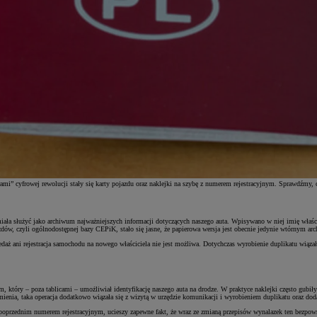
ami” cyfrowej rewolucji stały się karty pojazdu oraz naklejki na szybę z numerem rejestracyjnym. Sprawdźmy, c
iała służyć jako archiwum najważniejszych informacji dotyczących naszego auta. Wpisywano w niej imię właści
w, czyli ogólnodostępnej bazy CEPiK, stało się jasne, że papierowa wersja jest obecnie jedynie wtórnym ar
zedaż ani rejestracja samochodu na nowego właściciela nie jest możliwa. Dotychczas wyrobienie duplikatu wi
który – poza tablicami – umożliwiał identyfikację naszego auta na drodze. W praktyce naklejki często gubiły
amienia, taka operacja dodatkowo wiązała się z wizytą w urzędzie komunikacji i wyrobieniem duplikatu oraz d
z poprzednim numerem rejestracyjnym, ucieszy zapewne fakt, że wraz ze zmianą przepisów wynalazek ten bezpow