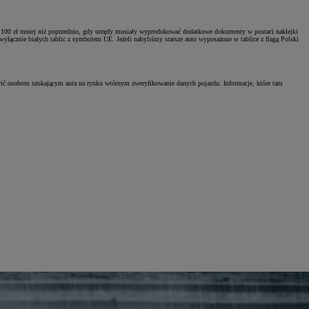
l o 100 zł mniej niż poprzednio, gdy urzędy musiały wyprodukować dodatkowe dokumenty w postaci naklejki
łącznie białych tablic z symbolem UE. Jeżeli nabyliśmy starsze auto wyposażone w tablice z flagą Polski
wić osobom szukającym auta na rynku wtórnym zweryfikowanie danych pojazdu. Informacje, które tam