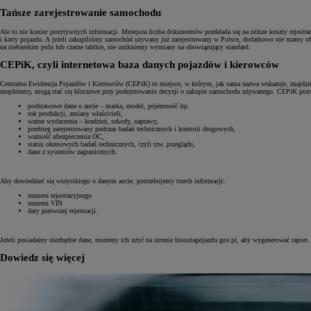
Tańsze zarejestrowanie samochodu
Ale to nie koniec pozytywnych informacji. Mniejsza liczba dokumentów przekłada się na niższe koszty rejest
i karty pojazdu. A jeżeli zakupiliśmy samochód używany już zarejestrowany w Polsce, dodatkowo nie mamy obo
na niebieskim polu lub czarne tablice, nie unikniemy wymiany na obowiązujący standard.
CEPiK, czyli internetowa baza danych pojazdów i kierowców
Centralna Ewidencja Pojazdów i Kierowców (CEPiK) to miejsce, w którym, jak sama nazwa wskazuje, znajdzi
znajdziemy, mogą stać się kluczowe przy podejmowaniu decyzji o zakupie samochodu używanego. CEPiK pozw
podstawowe dane o aucie – marka, model, pojemność itp.
rok produkcji, zmiany właścicieli,
ważne wydarzenia – kradzież, szkody, naprawy,
przebieg zarejestrowany podczas badań technicznych i kontroli drogowych,
ważność ubezpieczenia OC,
status okresowych badań technicznych, czyli tzw. przeglądu,
dane z systemów zagranicznych.
Aby dowiedzieć się wszystkiego o danym aucie, potrzebujemy trzech informacji:
numeru rejestracyjnego
numeru VIN
daty pierwszej rejestracji.
Jeżeli posiadamy niezbędne dane, możemy ich użyć na stronie historiapojazdu.gov.pl, aby wygenerować raport.
Dowiedz się więcej