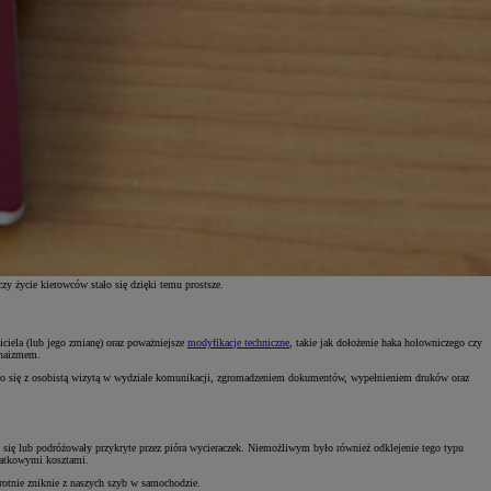
zy życie kierowców stało się dzięki temu prostsze.
ciela (lub jego zmianę) oraz poważniejsze
modyfikacje techniczne
, takie jak dołożenie haka holowniczego czy
chaizmem.
ązało się z osobistą wizytą w wydziale komunikacji, zgromadzeniem dokumentów, wypełnieniem druków oraz
 się lub podróżowały przykryte przez pióra wycieraczek. Niemożliwym było również odklejenie tego typu
odatkowymi kosztami.
rotnie zniknie z naszych szyb w samochodzie.