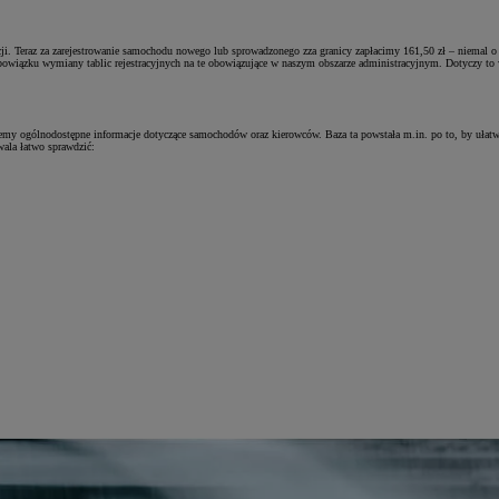
racji. Teraz za zarejestrowanie samochodu nowego lub sprowadzonego zza granicy zapłacimy 161,50 zł – niema
wiązku wymiany tablic rejestracyjnych na te obowiązujące w naszym obszarze administracyjnym. Dotyczy to wy
emy ogólnodostępne informacje dotyczące samochodów oraz kierowców. Baza ta powstała m.in. po to, by ułat
ala łatwo sprawdzić: