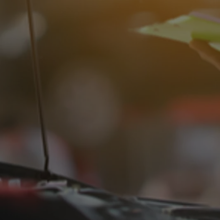
Od
105 300 zł
Corolla Hatchback
HYBRID