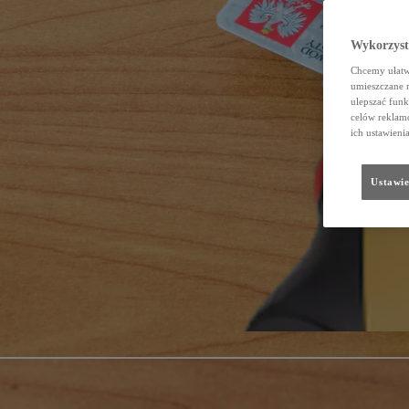
Wykorzystu
Chcemy ułatwi
umieszczane 
ulepszać funk
celów reklamo
ich ustawieni
Ustawie