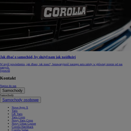
Jak dbać o samochód, by służył nam jak najdłużej
W myśl powiedzenia „jak dbasz, tak masz”, bezawaryjność naszego auta zależy w głównej mierze od nas
samych.
Sprawdź
Kontakt
Napisz do nas
Samochody
Samochody
Samochody osobowe
Nowe Aygo X
Yaris
GR Yaris
Yaris Cross
Nowy Yaris Cross
Nowy Urban Cruiser
Corolla Hatchback
Corolla Sedan