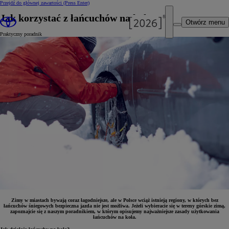
Przejdź do głównej zawartości
(Press Enter)
Jak korzystać z łańcuchów na koła?
Otwórz menu
Praktyczny poradnik
Zimy w miastach bywają coraz łagodniejsze, ale w Polsce wciąż istnieją regiony, w których bez
łańcuchów śniegowych bezpieczna jazda nie jest możliwa. Jeżeli wybieracie się w tereny górskie zimą,
zapoznajcie się z naszym poradnikiem, w którym opisujemy najważniejsze zasady użytkowania
łańcuchów na koła.