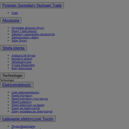
Program Sprzedaży Hurtowej Trade
Trade
Akcesoria
Oryginalne akcesoria Toyoty
Opony i koła zimowe
Zabudowy samochodów dostawczych
Zabezpieczenia i alarmy
Sklep Toyoty
Strefa klienta
Aplikacja MyToyota
Instrukcje obsługi
Aktualizacja map
System Bluetooth®
Karty Ratownicze
Technologie
Technologie
Elektromobilność
Lider elektromobilności
Napęd hybrydowy
Napęd hybrydowy typu plug-in
Napęd wodorowy
Napęd elektryczny na baterię
Zasięg aut elektrycznych
Zalety posiadania aut elektrycznych
Ładowanie elektrycznej Toyoty
Toyota HomeCharge