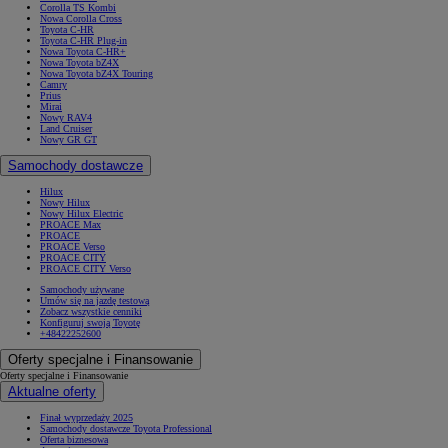
Corolla TS Kombi
Nowa Corolla Cross
Toyota C-HR
Toyota C-HR Plug-in
Nowa Toyota C-HR+
Nowa Toyota bZ4X
Nowa Toyota bZ4X Touring
Camry
Prius
Mirai
Nowy RAV4
Land Cruiser
Nowy GR GT
Samochody dostawcze
Hilux
Nowy Hilux
Nowy Hilux Electric
PROACE Max
PROACE
PROACE Verso
PROACE CITY
PROACE CITY Verso
Samochody używane
Umów się na jazdę testową
Zobacz wszystkie cenniki
Konfiguruj swoją Toyotę
+48422252600
Oferty specjalne i Finansowanie
Oferty specjalne i Finansowanie
Aktualne oferty
Finał wyprzedaży 2025
Samochody dostawcze Toyota Professional
Oferta biznesowa