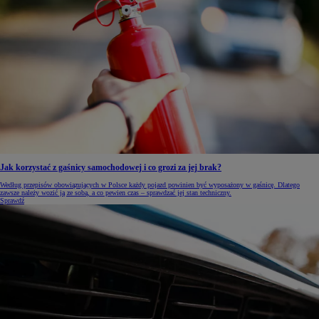
Jak korzystać z gaśnicy samochodowej i co grozi za jej brak?
Według przepisów obowiązujących w Polsce każdy pojazd powinien być wyposażony w gaśnicę. Dlatego
zawsze należy wozić ją ze sobą, a co pewien czas – sprawdzać jej stan techniczny.
Sprawdź