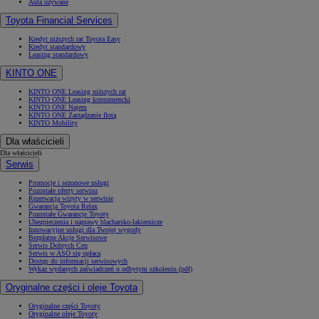
Auta używane
Toyota Financial Services
Kredyt niższych rat Toyota Easy
Kredyt standardowy
Leasing standardowy
KINTO ONE
KINTO ONE Leasing niższych rat
KINTO ONE Leasing konsumencki
KINTO ONE Najem
KINTO ONE Zarządzanie flotą
KINTO Mobility
Dla właścicieli
Dla właścicieli
Serwis
Promocje i sezonowe usługi
Pozostałe oferty serwisu
Rezerwacja wizyty w serwisie
Gwarancja Toyota Relax
Pozostałe Gwarancje Toyoty
Ubezpieczenia i naprawy blacharsko-lakiernicze
Innowacyjne usługi dla Twojej wygody
Bezpłatne Akcje Serwisowe
Serwis Dobrych Cen
Serwis w ASO się opłaca
Dostęp do informacji serwisowych
Wykaz wydanych zaświadczeń o odbytym szkoleniu (pdf)
Oryginalne części i oleje Toyota
Oryginalne części Toyoty
Oryginalne oleje Toyoty