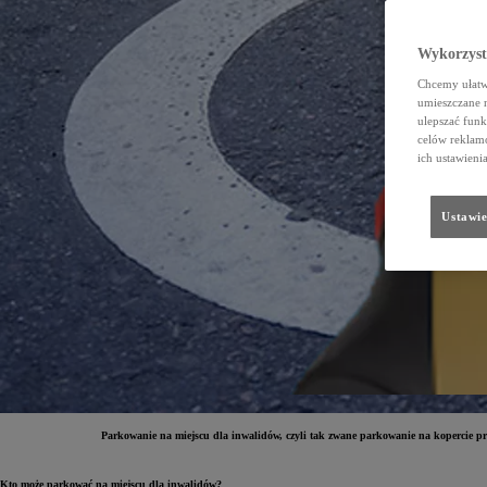
Wykorzystu
Chcemy ułatwi
umieszczane 
ulepszać funk
celów reklamo
ich ustawieni
Ustawie
Parkowanie na miejscu dla inwalidów, czyli tak zwane parkowanie na kopercie pr
Kto może parkować na miejscu dla inwalidów?