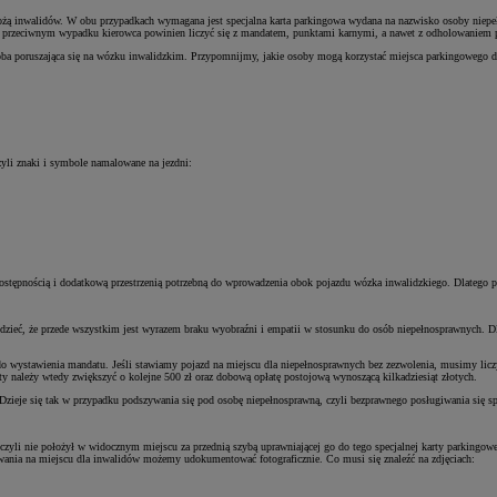
zewożą inwalidów. W obu przypadkach wymagana jest specjalna karta parkingowa wydana na nazwisko osoby nie
. W przeciwnym wypadku kierowca powinien liczyć się z mandatem, punktami karnymi, a nawet z odholowaniem
 osoba poruszająca się na wózku inwalidzkim. Przypomnijmy, jakie osoby mogą korzystać miejsca parkingowego 
yli znaki i symbole namalowane na jezdni:
dostępnością i dodatkową przestrzenią potrzebną do wprowadzenia obok pojazdu wózka inwalidzkiego. Dlatego p
edzieć, że przede wszystkim jest wyrazem braku wyobraźni i empatii w stosunku do osób niepełnosprawnych. 
 do wystawienia mandatu. Jeśli stawiamy pojazd na miejscu dla niepełnosprawnych bez zezwolenia, musimy lic
y należy wtedy zwiększyć o kolejne 500 zł oraz dobową opłatę postojową wynoszącą kilkadziesiąt złotych.
zieje się tak w przypadku podszywania się pod osobę niepełnosprawną, czyli bezprawnego posługiwania się sp
 czyli nie położył w widocznym miejscu za przednią szybą uprawniającej go do tego specjalnej karty parkingow
wania na miejscu dla inwalidów możemy udokumentować fotograficznie. Co musi się znaleźć na zdjęciach: