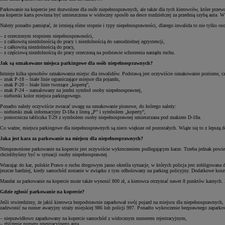
Parkowanie na kopercie jest dozwolone dla osób niepełnosprawnych, ale także dla tych kierowców, które pr
na kopercie karta powinna być umieszczona w widoczny sposób na desce rozdzielczej za przednią szybą auta
Należy ponadto pamiętać, że istnieją różne stopnie i typy niepełnosprawności, dlatego inwalida to nie tylko
– z orzeczonym stopniem niepełnosprawności,
– z całkowitą niezdolnością do pracy i niezdolnością do samodzielnej egzystencji,
– z całkowitą niezdolnością do pracy,
– z częściową niezdolnością do pracy orzeczoną na podstawie schorzenia narządu ruchu.
Jak są oznakowane miejsca parkingowe dla osób niepełnosprawnych?
Istnieje kilka sposobów oznakowania miejsc dla inwalidów. Podstawą jest oczywiście oznakowanie poziome, cz
– znak P-18 – białe linie ograniczające miejsce dla pojazdu,
– znak P-20 – białe linie tworzące „kopertę”,
– znak P-24 – namalowany na jezdni symbol osoby niepełnosprawnej,
– niebieski kolor miejsca parkingowego.
Ponadto należy oczywiście zwracać uwagę na oznakowanie pionowe, do którego należy:
– niebieski znak informacyjny D-18a z literą „P” i symbolem „koperty”,
– pomocnicza tabliczka T-29 z symbolem osoby niepełnosprawnej umieszczana pod znakiem D-18a.
Co ważne, miejsca parkingowe dla niepełnosprawnych są nieco większe od pozostałych. Wiąże się to z lepszą 
Jaka jest kara za parkowanie na miejscu dla niepełnosprawnych?
Nieuprawnione parkowanie na kopercie jest oczywiście wykroczeniem podlegającym karze. Trzeba jednak powi
chcielibyśmy być w sytuacji osoby niepełnosprawnej.
Wracając do kar, polskie Prawo o ruchu drogowym jasno określa sytuacje, w których policja jest zobligowana
jeszcze bardziej, kiedy samochód zostanie w związku z tym odholowany na parking policyjny. Dodatkowe koszt
Mandat za parkowanie na kopercie może także wynosić 800 zł, a kierowca otrzymać nawet 8 punktów karnych. D
Gdzie zgłosić parkowanie na kopercie?
Jeśli stwierdzimy, że jakiś kierowca bezpodstawnie zaparkował swój pojazd na miejscu dla niepełnosprawnych,
zadzwonić na numer awaryjny straży miejskiej 986 lub policji 997. Ponadto wykroczenie bezprawnego zaparko
– nieprawidłowo zaparkowany na kopercie samochód z widocznym numerem rejestracyjnym,
– zbliżenie numeru rejestracyjnego auta,