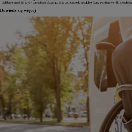
– zbliżenie przedniej szyby samochodu ukazujące brak umieszczenia specjalnej karty parkingowej dla niepełno
Dowiedz się więcej
Od
81 900 zł
Yaris Cross
HYBRID