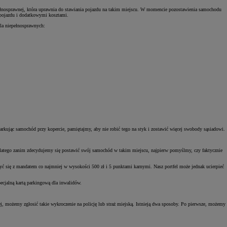
pełnosprawnej, która uprawnia do stawiania pojazdu na takim miejscu. W momencie pozostawienia samochodu
 pojazdu i dodatkowymi kosztami.
dla niepełnosprawnych:
Zad
C
arkując samochód przy kopercie, pamiętajmy, aby nie robić tego na styk i zostawić więcej swobody sąsiadowi.
Dlatego zanim zdecydujemy się postawić swój samochód w takim miejscu, najpierw pomyślmy, czy faktycznie
zyć się z mandatem co najmniej w wysokości 500 zł i 5 punktami karnymi. Nasz portfel może jednak ucierpieć
ecjalną kartą parkingową dla inwalidów.
Zad
ej, możemy zgłosić takie wykroczenie na policję lub straż miejską. Istnieją dwa sposoby. Po pierwsze, możemy
C