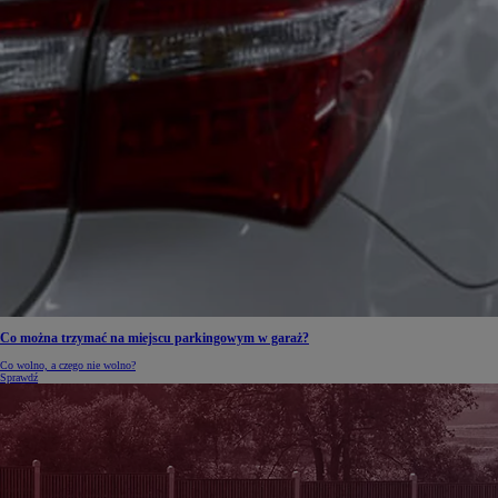
Co można trzymać na miejscu parkingowym w garaż?
Co wolno, a czego nie wolno?
Sprawdź