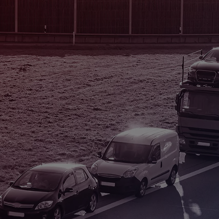
Od
105 300 zł
Corolla Hatchback
HYBRID