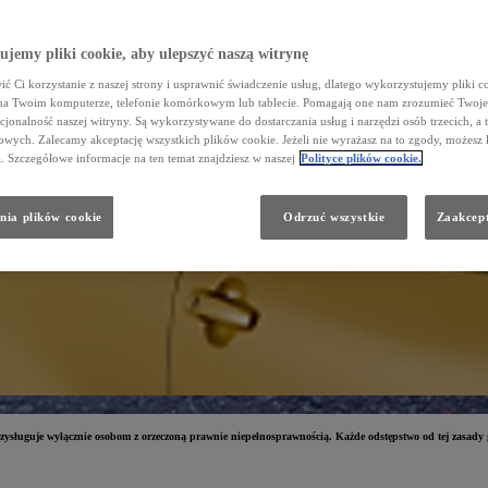
jemy pliki cookie, aby ulepszyć naszą witrynę
ć Ci korzystanie z naszej strony i usprawnić świadczenie usług, dlatego wykorzystujemy pliki co
na Twoim komputerze, telefonie komórkowym lub tablecie. Pomagają one nam zrozumieć Twoje 
cjonalność naszej witryny. Są wykorzystywane do dostarczania usług i narzędzi osób trzecich, a 
wych. Zalecamy akceptację wszystkich plików cookie. Jeżeli nie wyrażasz na to zgody, możesz 
a. Szczegółowe informacje na ten temat znajdziesz w naszej
Polityce plików cookie.
nia plików cookie
Odrzuć wszystkie
Zaakcept
zysługuje wyłącznie osobom z orzeczoną prawnie niepełnosprawnością. Każde odstępstwo od tej zasady