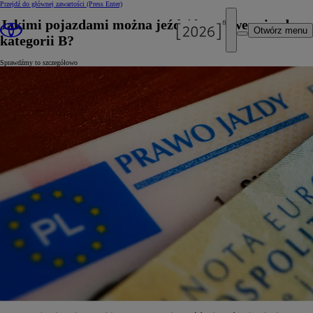
Przejdź do głównej zawartości
(Press Enter)
Jakimi pojazdami można jeździć z prawem jazdy
Otwórz menu
kategorii B?
Sprawdźmy to szczegółowo