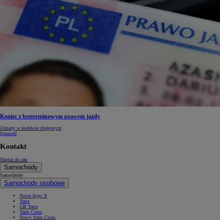
Koniec z bezterminowym prawem jazdy
Zmiany w kodeksie drogowym
Sprawdź
Kontakt
Napisz do nas
Samochody
Samochody
Samochody osobowe
Nowe Aygo X
Yaris
GR Yaris
Yaris Cross
Nowy Yaris Cross