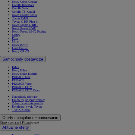
Nowy Urban Cruiser
Corolla Hatchback
Corolla Sedan
Corolla TS Kombi
Nowa Corolla Cross
Toyota C-HR
Toyota C-HR Plug-in
Nowa Toyota C-HR+
Nowa Toyota bZ4X
Nowa Toyota bZ4X Touring
Camry
Prius
Mirai
Nowy RAV4
Land Cruiser
Nowy GR GT
Samochody dostawcze
Hilux
Nowy Hilux
Nowy Hilux Electric
PROACE Max
PROACE
PROACE Verso
PROACE CITY
PROACE CITY Verso
Samochody używane
Umów się na jazdę testową
Zobacz wszystkie cenniki
Konfiguruj swoją Toyotę
+48422252600
Oferty specjalne i Finansowanie
Oferty specjalne i Finansowanie
Aktualne oferty