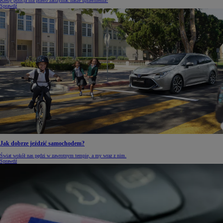
Kiedy policja ma prawo zatrzymać nasze uprawnienia?
Sprawdź
Jak dobrze jeździć samochodem?
Świat wokół nas pędzi w zawrotnym tempie, a my wraz z nim.
Sprawdź