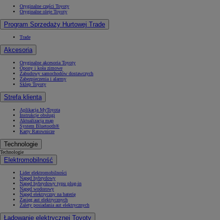
Oryginalne części Toyoty
Oryginalne oleje Toyoty
Program Sprzedaży Hurtowej Trade
Trade
Akcesoria
Oryginalne akcesoria Toyoty
Opony i koła zimowe
Zabudowy samochodów dostawczych
Zabezpieczenia i alarmy
Sklep Toyoty
Strefa klienta
Aplikacja MyToyota
Instrukcje obsługi
Aktualizacja map
System Bluetooth®
Karty Ratownicze
Technologie
Technologie
Elektromobilność
Lider elektromobilności
Napęd hybrydowy
Napęd hybrydowy typu plug-in
Napęd wodorowy
Napęd elektryczny na baterię
Zasięg aut elektrycznych
Zalety posiadania aut elektrycznych
Ładowanie elektrycznej Toyoty