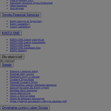
Finał wyprzedaży 2025
Samochody dostawcze Toyota Professional
Oferta biznesowa
Auta używane
Toyota Financial Services
Kredyt niższych rat Toyota Easy
Kredyt standardowy
Leasing standardowy
KINTO ONE
KINTO ONE Leasing niższych rat
KINTO ONE Leasing konsumencki
KINTO ONE Najem
KINTO ONE Zarządzanie flotą
KINTO Mobility
Dla właścicieli
Dla właścicieli
Serwis
Promocje i sezonowe usługi
Pozostałe oferty serwisu
Rezerwacja wizyty w serwisie
Gwarancja Toyota Relax
Pozostałe Gwarancje Toyoty
Ubezpieczenia i naprawy blacharsko-lakiernicze
Innowacyjne usługi dla Twojej wygody
Bezpłatne Akcje Serwisowe
Serwis Dobrych Cen
Serwis w ASO się opłaca
Dostęp do informacji serwisowych
Wykaz wydanych zaświadczeń o odbytym szkoleniu (pdf)
Oryginalne części i oleje Toyota