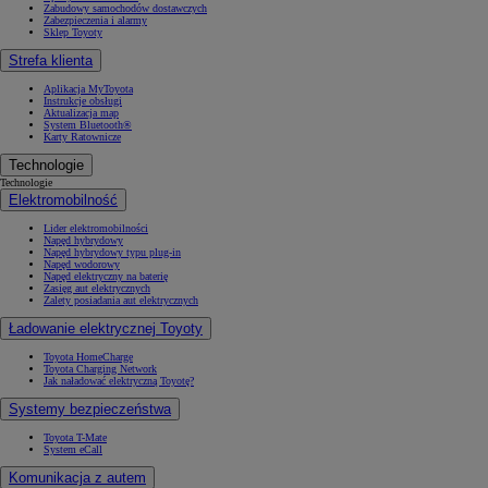
Zabudowy samochodów dostawczych
Zabezpieczenia i alarmy
Sklep Toyoty
Strefa klienta
Aplikacja MyToyota
Instrukcje obsługi
Aktualizacja map
System Bluetooth®
Karty Ratownicze
Technologie
Technologie
Elektromobilność
Lider elektromobilności
Napęd hybrydowy
Napęd hybrydowy typu plug-in
Napęd wodorowy
Napęd elektryczny na baterię
Zasięg aut elektrycznych
Zalety posiadania aut elektrycznych
Ładowanie elektrycznej Toyoty
Toyota HomeCharge
Toyota Charging Network
Jak naładować elektryczną Toyotę?
Systemy bezpieczeństwa
Toyota T-Mate
System eCall
Komunikacja z autem