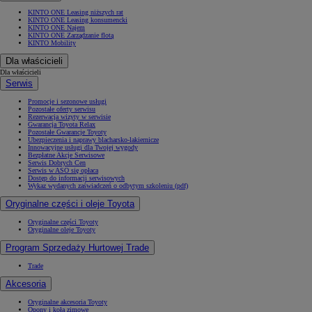
KINTO ONE Leasing niższych rat
KINTO ONE Leasing konsumencki
KINTO ONE Najem
KINTO ONE Zarządzanie flotą
KINTO Mobility
Dla właścicieli
Dla właścicieli
Serwis
Promocje i sezonowe usługi
Pozostałe oferty serwisu
Rezerwacja wizyty w serwisie
Gwarancja Toyota Relax
Pozostałe Gwarancje Toyoty
Ubezpieczenia i naprawy blacharsko-lakiernicze
Innowacyjne usługi dla Twojej wygody
Bezpłatne Akcje Serwisowe
Serwis Dobrych Cen
Serwis w ASO się opłaca
Dostęp do informacji serwisowych
Wykaz wydanych zaświadczeń o odbytym szkoleniu (pdf)
Oryginalne części i oleje Toyota
Oryginalne części Toyoty
Oryginalne oleje Toyoty
Program Sprzedaży Hurtowej Trade
Trade
Akcesoria
Oryginalne akcesoria Toyoty
Opony i koła zimowe