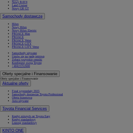
Nowy RAV4
Land Cruiser
Nowy GR GT
Samochody dostawcze
Hilux
Nowy Hilux
Nowy Hilux Electric
PROACE Max
PROACE
PROACE Verso
PROACE CITY
PROACE CITY Verso
Samochody używane
Umów się na jazdę testową
Zobacz wszystkie cenniki
Konfiguruj swoją Toyotę
+48422252600
Oferty specjalne i Finansowanie
Oferty specjalne i Finansowanie
Aktualne oferty
Finał wyprzedaży 2025
Samochody dostawcze Toyota Professional
Oferta biznesowa
Auta używane
Toyota Financial Services
Kredyt niższych rat Toyota Easy
Kredyt standardowy
Leasing standardowy
KINTO ONE