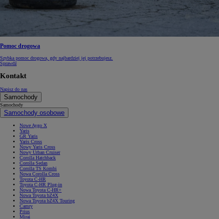
Pomoc drogowa
Szybka pomoc drogowa, gdy najbardziej jej potrzebujesz.
Sprawdź
Kontakt
Napisz do nas
Samochody
Samochody
Samochody osobowe
Nowe Aygo X
Yaris
GR Yaris
Yaris Cross
Nowy Yaris Cross
Nowy Urban Cruiser
Corolla Hatchback
Corolla Sedan
Corolla TS Kombi
Nowa Corolla Cross
Toyota C-HR
Toyota C-HR Plug-in
Nowa Toyota C-HR+
Nowa Toyota bZ4X
Nowa Toyota bZ4X Touring
Camry
Prius
Mirai