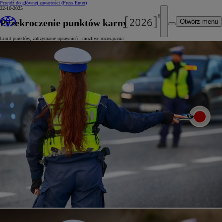
Przejdź do głównej zawartości
(Press Enter)
22-10-2025
Przekroczenie punktów karnych
Otwórz menu
Limit punktów, zatrzymanie uprawnień i możliwe rozwiązania