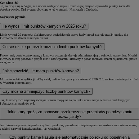
Czy wiesz, że?
To, co dzieje się w Vegas, nie zawsze zostaje w Vegas. Coraz więcej krajów wprowadza punkty karne dla
obcokrajowców. Taki system obowiązuje już w Austrii, Niemczech i Czechach.
Najczęstsze pytania
Ile wynosi limit punktów karnych w 2025 roku?
Limit wynosi 20 punktów dla kierowców posiadających prawo jazdy krócej niż rok oraz 24 punkty dla
kierowców ze stażem dłuższym niż rok.
Co się dzieje po przekroczeniu limitu punktów karnych?
Prawo jazdy zostaje zatrzymane, a kierowca otrzymuje decyzję administracyjną o cofnięciu uprawnień. Młodzi
kierowcy muszą ponownie przejść kurs i zdać egzamin, kierowcy z ponad rocznym stażem są kierowani prosto
na egzamin.
Jak sprawdzić, ile mam punktów karnych?
Można to zrobić w aplikacji mObywatel, online, korzystając z systemu CEPIK 2.0, na komisariacie policji lub
w Wydziale Komunikacji.
Czy można zmniejszyć liczbę punktów karnych?
Tak, kierowcy z co najmniej rocznym stażem mogą raz na pół roku uczestniczyć w kursie reedukacyjnym
i obniżyć stan punktów o 6.
Jakie kary grożą za ponowne przekroczenie przepisów po odzyskaniu
prawa jazdy?
Jeśli kierowca ponownie przekroczy limit punktów, procedura cofnięcia uprawnień zostanie wszczęta na nowo,
z takimi samymi konsekwencjami jak wcześniej.
Czy punkty karne kasują się automatycznie po roku od popełnienia