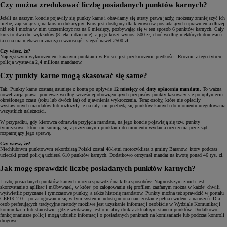
Czy można zredukować liczbę posiadanych punktów karnych?
Jeżeli na naszym koncie pojawiły się punkty karne i obawiamy się utraty prawa jazdy, możemy zmniejszyć ich
liczbę, zapisując się na kurs reedukacyjny. Kurs jest dostępny dla kierowców posiadających uprawnienia dłużej
niż rok i można w nim uczestniczyć raz na 6 miesięcy, pozbywając się w ten sposób 6 punktów karnych. Cały
kurs to dwa dni wykładów (8 lekcji dziennie), a jego koszt wynosi 500 zł, choć według niektórych doniesień
ta cena ma niebawem znacząco wzrosnąć i sięgać nawet 2500 zł.
Czy wiesz, że?
Najczęstszym wykroczeniem karanym punktami w Polsce jest przekroczenie prędkości. Rocznie z tego tytułu
policja wystawia 2,4 miliona mandatów.
Czy punkty karne mogą skasować się same?
Tak. Punkty karne zostaną usunięte z konta po upływie
12 miesięcy od daty opłacenia mandatu.
To ważna
nowelizacja prawa, ponieważ według wcześniej obowiązujących przepisów punkty kasowały się po upłynięciu
określonego czasu (roku lub dwóch lat) od ujawnienia wykroczenia. Teraz osoby, które nie opłaciły
wystawionych mandatów lub rozłożyły je na raty, nie pozbędą się punktów karnych do momentu uregulowania
wszystkich należności.
W przypadku, gdy kierowca odmawia przyjęcia mandatu, na jego koncie pojawiają się tzw. punkty
tymczasowe, które nie sumują się z przyznanymi punktami do momentu wydania orzeczenia przez sąd
rozpatrujący jego sprawę.
Czy wiesz, że?
Niechlubnym punktowym rekordzistą Polski został 48-letni motocyklista z gminy Baranów, który podczas
ucieczki przed policją uzbierał 610 punktów karnych. Dodatkowo otrzymał mandat na kwotę ponad 46 tys. zł.
Jak mogę sprawdzić liczbę posiadanych punktów karnych?
Liczbę posiadanych punktów karnych można sprawdzić na kilka sposobów. Najprostszym z nich jest
skorzystanie z aplikacji mObywatel, w której po zalogowaniu się profilem zaufanym można w każdej chwili
wyświetlić przyznane i tymczasowe punkty, a także historię mandatów. Punkty można też sprawdzić w portalu
CEPIK 2.0 – po zalogowaniu się w tym systemie udostępniona nam zostanie pełna ewidencja naruszeń. Dla
osób preferujących tradycyjne metody możliwe jest uzyskanie informacji osobiście w Wydziale Komunikacji
komunikacji lub starostwie, gdzie wydawany jest oficjalny druk z aktualnym stanem punktów. Dodatkowo,
funkcjonariusze policji mogą udzielić informacji o posiadanych punktach na komisariacie lub podczas kontroli
drogowej.