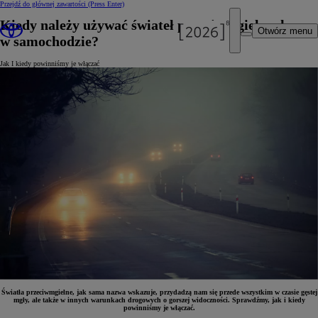
Przejdź do głównej zawartości
(Press Enter)
Kiedy należy używać świateł przeciwmgielnych
Otwórz menu
w samochodzie?
Jak I kiedy powinniśmy je włączać
Światła przeciwmgielne, jak sama nazwa wskazuje, przydadzą nam się przede wszystkim w czasie gęstej
mgły, ale także w innych warunkach drogowych o gorszej widoczności. Sprawdźmy, jak i kiedy
powinniśmy je włączać.