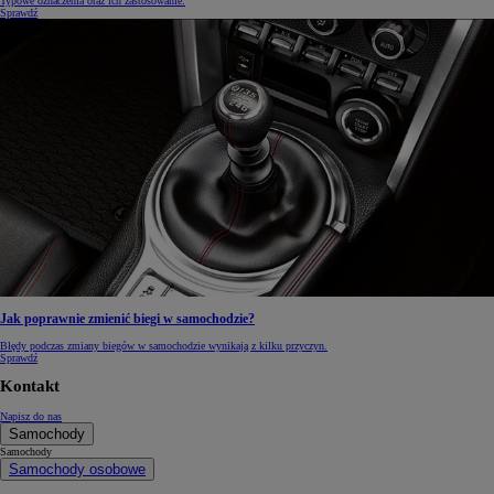
Typowe oznaczenia oraz ich zastosowanie.
Sprawdź
Jak poprawnie zmienić biegi w samochodzie?
Błędy podczas zmiany biegów w samochodzie wynikają z kilku przyczyn.
Sprawdź
Kontakt
Napisz do nas
Samochody
Samochody
Samochody osobowe