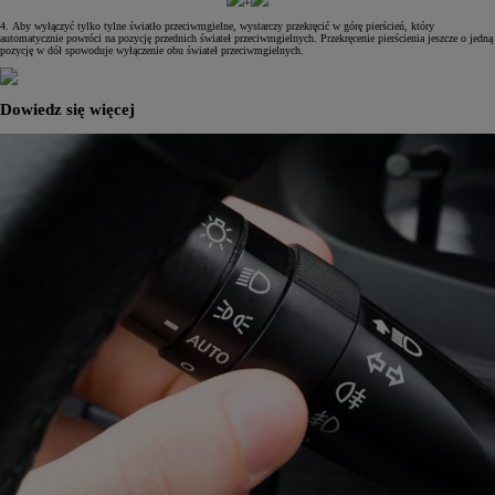
+
4. Aby wyłączyć tylko tylne światło przeciwmgielne, wystarczy przekręcić w górę pierścień, który
automatycznie powróci na pozycję przednich świateł przeciwmgielnych. Przekręcenie pierścienia jeszcze o jedną
pozycję w dół spowoduje wyłączenie obu świateł przeciwmgielnych.
Dowiedz się więcej