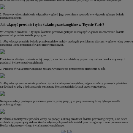
2. Ponowny obrót pierścienia włącznika w górę i jego zwolnienie spowoduje wyłączenie tylnego światła
przeciwmgielnego.
Jak włączyć przednie i tylne światło przeciwmgielne w Toyocie Yaris?
W wersjach z przednimi i tylnym światłem przeciwmgielnym muszą być włączone równocześnie światła
główne lub przednie światła pozycyjne.
1. Aby włączyć przednie światła przeciwmgielne, należy przekręcić pierścień na dźwigni w górę o jedną pozycję
oznaczoną ikoną przednich świateł przeciwmgielnych.
Pierścień na dźwigni zostanie w tej pozycji, a na desce rozdzielczej pojawi się zielona ikonka włączonych
przednich świateł przeciwmgielnych.
2. Przednie światła przeciwmgielne zostaną wyłączone po przekręceniu pierścienia w dół.
3. Aby włączyć równocześnie przednie i tylne światła przeciwmgielne, najpierw należy przekręcić pierścień
na dźwigni w górę o jedną pozycję oznaczoną ikoną przednich świateł przeciwmgielnych.
Następnie należy przekręcić pierścień o jeszcze jedną pozycję w górę oznaczoną ikoną tylnego światła
przeciwmgielnego.
Pierścień automatycznie powróci wtedy do pozycji z ikoną przednich świateł przeciwmgielnych, a na desce
rozdzielczej pojawią się zielona ikonka włączonych przednich świateł przeciwmgielnych oraz pomarańczowa
ikonka włączonego tylnego światła przeciwmgielnego.