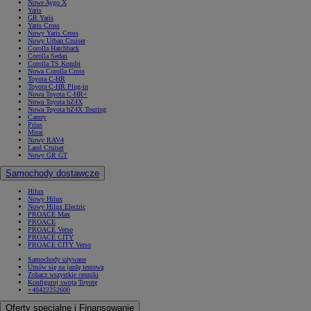
Nowe Aygo X
Yaris
GR Yaris
Yaris Cross
Nowy Yaris Cross
Nowy Urban Cruiser
Corolla Hatchback
Corolla Sedan
Corolla TS Kombi
Nowa Corolla Cross
Toyota C-HR
Toyota C-HR Plug-in
Nowa Toyota C-HR+
Nowa Toyota bZ4X
Nowa Toyota bZ4X Touring
Camry
Prius
Mirai
Nowy RAV4
Land Cruiser
Nowy GR GT
Samochody dostawcze
Hilux
Nowy Hilux
Nowy Hilux Electric
PROACE Max
PROACE
PROACE Verso
PROACE CITY
PROACE CITY Verso
Samochody używane
Umów się na jazdę testową
Zobacz wszystkie cenniki
Konfiguruj swoją Toyotę
+48422252600
Oferty specjalne i Finansowanie