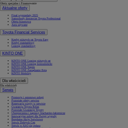
Oferty specjalne i Finansowanie
Aktualne oferty
Finał wyprzedaży 2025
Samochody dostawcze Toyota Professional
Oferta biznesowa
Auta używane
Toyota Financial Services
Kredyt niższych rat Toyota Easy
Kredyt standardowy
Leasing standardowy
KINTO ONE
KINTO ONE Leasing niższych rat
KINTO ONE Leasing konsumencki
KINTO ONE Najem
KINTO ONE Zarządzanie flotą
KINTO Mobility
Dla właścicieli
Dla właścicieli
Serwis
Promocje i sezonowe usługi
Pozostałe oferty serwisu
Rezerwacja wizyty w serwisie
Gwarancja Toyota Relax
Pozostałe Gwarancje Toyoty
Ubezpieczenia i naprawy blacharsko-lakiernicze
Innowacyjne usługi dla Twojej wygody
Bezpłatne Akcje Serwisowe
Serwis Dobrych Cen
Serwis w ASO się opłaca