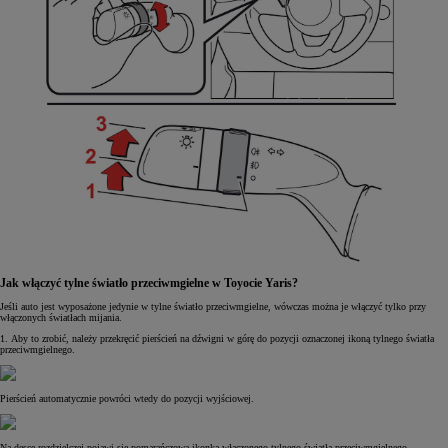
Jak włączyć tylne światło przeciwmgielne w Toyocie Yaris?
Jeśli auto jest wyposażone jedynie w tylne światło przeciwmgielne, wówczas można je włączyć tylko przy
włączonych światłach mijania.
1. Aby to zrobić, należy przekręcić pierścień na dźwigni w górę do pozycji oznaczonej ikoną tylnego światła
przeciwmgielnego.
Pierścień automatycznie powróci wtedy do pozycji wyjściowej.
Na desce rozdzielczej pojawi się pomarańczowa ikonka włączonego tylnego światła przeciwmgielnego.