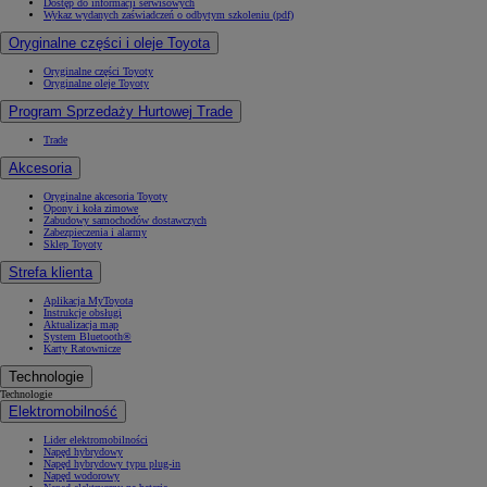
Dostęp do informacji serwisowych
Wykaz wydanych zaświadczeń o odbytym szkoleniu (pdf)
Oryginalne części i oleje Toyota
Oryginalne części Toyoty
Oryginalne oleje Toyoty
Program Sprzedaży Hurtowej Trade
Trade
Akcesoria
Oryginalne akcesoria Toyoty
Opony i koła zimowe
Zabudowy samochodów dostawczych
Zabezpieczenia i alarmy
Sklep Toyoty
Strefa klienta
Aplikacja MyToyota
Instrukcje obsługi
Aktualizacja map
System Bluetooth®
Karty Ratownicze
Technologie
Technologie
Elektromobilność
Lider elektromobilności
Napęd hybrydowy
Napęd hybrydowy typu plug-in
Napęd wodorowy