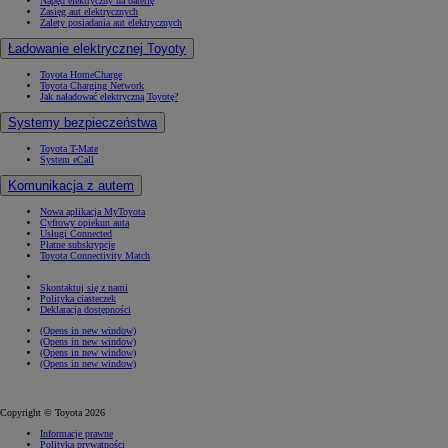
Napęd elektryczny na baterię
Zasięg aut elektrycznych
Zalety posiadania aut elektrycznych
Ładowanie elektrycznej Toyoty
Toyota HomeCharge
Toyota Charging Network
Jak naładować elektryczną Toyotę?
Systemy bezpieczeństwa
Toyota T-Mate
System eCall
Komunikacja z autem
Nowa aplikacja MyToyota
Cyfrowy opiekun auta
Usługi Connected
Płatne subskrypcje
Toyota Connectivity Match
Skontaktuj się z nami
Polityka ciasteczek
Deklaracja dostępności
(Opens in new window)
(Opens in new window)
(Opens in new window)
(Opens in new window)
Copyright © Toyota 2026
Informacje prawne
Polityka prywatności