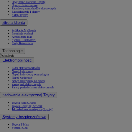
Oryginalne akcesoria Toyoty
Opony i koła zimowe
Zabudowy samochodów dostawczych
Zabezpieczenia i alarmy
Sklep Toyoty
Strefa klienta
Aplikacja MyToyota
Instrukcje obsługi
Aktualizacja map
System Bluetooth®
Karty Ratownicze
Technologie
Technologie
Elektromobilność
Lider elektromobilności
Napęd hybrydowy
Napęd hybrydowy typu plug-in
Napęd wodorowy
Napęd elektryczny na baterię
Zasięg aut elektrycznych
Zalety posiadania aut elektrycznych
Ładowanie elektrycznej Toyoty
Toyota HomeCharge
Toyota Charging Network
Jak naładować elektryczną Toyotę?
Systemy bezpieczeństwa
Toyota T-Mate
System eCall