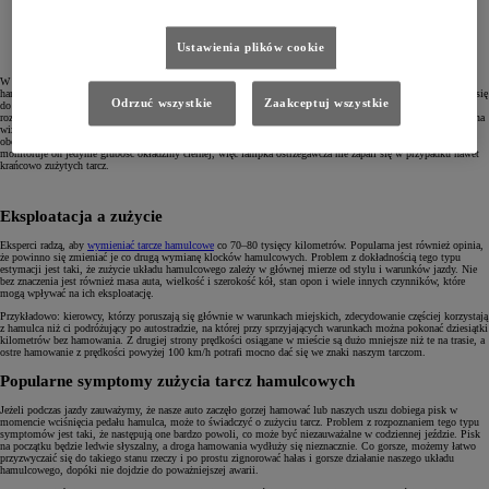
nieruchomy zacisk,
okładziny cierne, popularnie zwane klockami hamulcowymi.
Ustawienia plików cookie
W niektórych autach możemy spotkać jeszcze jeden niezwykle przydatny element – czujnik zużycia klocków
hamulcowych, który jest osadzony wewnątrz okładziny ciernej. W momencie, gdy klocek hamulcowy ściera się
Odrzuć wszystkie
Zaakceptuj wszystkie
do wartości granicznej, czujnik nawiązuje kontakt z tarczą i wysyła sygnał informujący o zużyciu, a na desce
rozdzielczej lub w systemie auta pojawia się odpowiedni komunikat informujący kierowcę, że nadszedł czas na
wizytę w serwisie. Jest to niezwykle wygodny i przydatny wynalazek, który zwalnia kierowcę z częstego
obowiązku sprawdzania stanu hamulców oraz wypatrywania popularnych symptomów ich zużycia. Niestety
monitoruje on jedynie grubość okładziny ciernej, więc lampka ostrzegawcza nie zapali się w przypadku nawet
krańcowo zużytych tarcz.
Eksploatacja a zużycie
Eksperci radzą, aby
wymieniać tarcze hamulcowe
co 70–80 tysięcy kilometrów. Popularna jest również opinia,
że powinno się zmieniać je co drugą wymianę klocków hamulcowych. Problem z dokładnością tego typu
estymacji jest taki, że zużycie układu hamulcowego zależy w głównej mierze od stylu i warunków jazdy. Nie
bez znaczenia jest również masa auta, wielkość i szerokość kół, stan opon i wiele innych czynników, które
mogą wpływać na ich eksploatację.
Przykładowo: kierowcy, którzy poruszają się głównie w warunkach miejskich, zdecydowanie częściej korzystają
z hamulca niż ci podróżujący po autostradzie, na której przy sprzyjających warunkach można pokonać dziesiątki
kilometrów bez hamowania. Z drugiej strony prędkości osiągane w mieście są dużo mniejsze niż te na trasie, a
ostre hamowanie z prędkości powyżej 100 km/h potrafi mocno dać się we znaki naszym tarczom.
Popularne symptomy zużycia tarcz hamulcowych
Jeżeli podczas jazdy zauważymy, że nasze auto zaczęło gorzej hamować lub naszych uszu dobiega pisk w
momencie wciśnięcia pedału hamulca, może to świadczyć o zużyciu tarcz. Problem z rozpoznaniem tego typu
symptomów jest taki, że następują one bardzo powoli, co może być niezauważalne w codziennej jeździe. Pisk
na początku będzie ledwie słyszalny, a droga hamowania wydłuży się nieznacznie. Co gorsze, możemy łatwo
przyzwyczaić się do takiego stanu rzeczy i po prostu zignorować hałas i gorsze działanie naszego układu
hamulcowego, dopóki nie dojdzie do poważniejszej awarii.