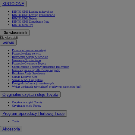
KINTO ONE
KINTO ONE Leasing niższych rat
KINTO ONE Leasing konsumencki
KINTO ONE Najem
KINTO ONE Zarządzanie flotą
KINTO Mobility
Dla właścicieli
Dla właścicieli
Serwis
Promocje i sezonowe usługi
Pozostałe oferty serwisu
Rezerwacja wizyty w serwisie
Gwarancja Toyota Relax
Pozostałe Gwarancje Toyoty
Ubezpieczenia i naprawy blacharsko-lakiernicze
Innowacyjne usługi dla Twojej wygody
Bezpłatne Akcje Serwisowe
Serwis Dobrych Cen
Serwis w ASO się opłaca
Dostęp do informacji serwisowych
Wykaz wydanych zaświadczeń o odbytym szkoleniu (pdf)
Oryginalne części i oleje Toyota
Oryginalne części Toyoty
Oryginalne oleje Toyoty
Program Sprzedaży Hurtowej Trade
Trade
Akcesoria