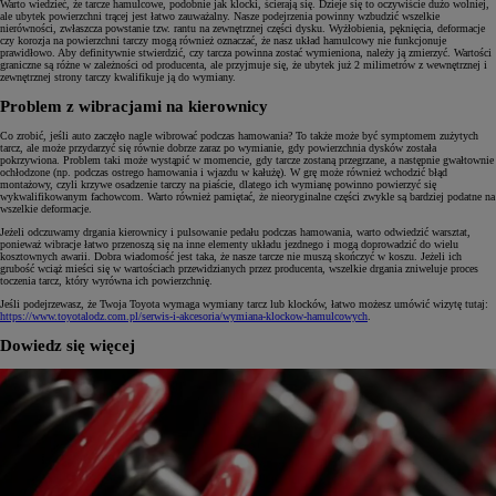
Warto wiedzieć, że tarcze hamulcowe, podobnie jak klocki, ścierają się. Dzieje się to oczywiście dużo wolniej,
ale ubytek powierzchni trącej jest łatwo zauważalny. Nasze podejrzenia powinny wzbudzić wszelkie
nierówności, zwłaszcza powstanie tzw. rantu na zewnętrznej części dysku. Wyżłobienia, pęknięcia, deformacje
czy korozja na powierzchni tarczy mogą również oznaczać, że nasz układ hamulcowy nie funkcjonuje
prawidłowo. Aby definitywnie stwierdzić, czy tarcza powinna zostać wymieniona, należy ją zmierzyć. Wartości
graniczne są różne w zależności od producenta, ale przyjmuje się, że ubytek już 2 milimetrów z wewnętrznej i
zewnętrznej strony tarczy kwalifikuje ją do wymiany.
Problem z wibracjami na kierownicy
Co zrobić, jeśli auto zaczęło nagle wibrować podczas hamowania? To także może być symptomem zużytych
tarcz, ale może przydarzyć się równie dobrze zaraz po wymianie, gdy powierzchnia dysków została
pokrzywiona. Problem taki może wystąpić w momencie, gdy tarcze zostaną przegrzane, a następnie gwałtownie
ochłodzone (np. podczas ostrego hamowania i wjazdu w kałużę). W grę może również wchodzić błąd
montażowy, czyli krzywe osadzenie tarczy na piaście, dlatego ich wymianę powinno powierzyć się
wykwalifikowanym fachowcom. Warto również pamiętać, że nieoryginalne części zwykle są bardziej podatne na
wszelkie deformacje.
Jeżeli odczuwamy drgania kierownicy i pulsowanie pedału podczas hamowania, warto odwiedzić warsztat,
ponieważ wibracje łatwo przenoszą się na inne elementy układu jezdnego i mogą doprowadzić do wielu
kosztownych awarii. Dobra wiadomość jest taka, że nasze tarcze nie muszą skończyć w koszu. Jeżeli ich
grubość wciąż mieści się w wartościach przewidzianych przez producenta, wszelkie drgania zniweluje proces
toczenia tarcz, który wyrówna ich powierzchnię.
Jeśli podejrzewasz, że Twoja Toyota wymaga wymiany tarcz lub klocków, łatwo możesz umówić wizytę tutaj:
https://www.toyotalodz.com.pl/serwis-i-akcesoria/wymiana-klockow-hamulcowych
.
Dowiedz się więcej