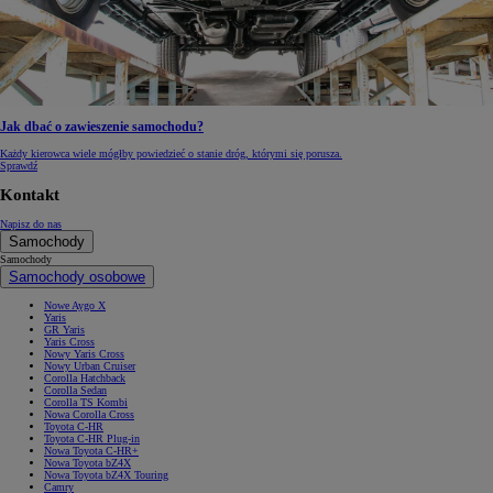
Jak dbać o zawieszenie samochodu?
Każdy kierowca wiele mógłby powiedzieć o stanie dróg, którymi się porusza.
Sprawdź
Kontakt
Napisz do nas
Samochody
Samochody
Samochody osobowe
Nowe Aygo X
Yaris
GR Yaris
Yaris Cross
Nowy Yaris Cross
Nowy Urban Cruiser
Corolla Hatchback
Corolla Sedan
Corolla TS Kombi
Nowa Corolla Cross
Toyota C-HR
Toyota C-HR Plug-in
Nowa Toyota C-HR+
Nowa Toyota bZ4X
Nowa Toyota bZ4X Touring
Camry