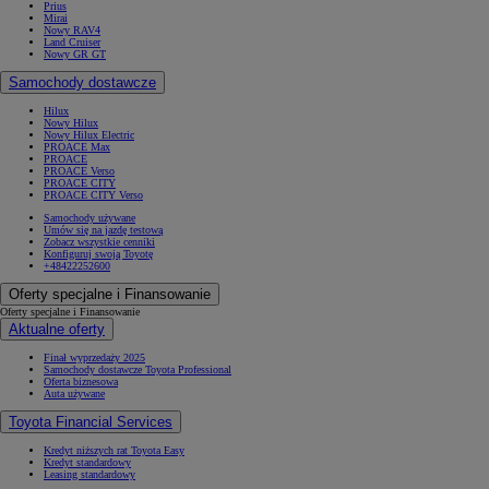
Prius
Mirai
Nowy RAV4
Land Cruiser
Nowy GR GT
Samochody dostawcze
Hilux
Nowy Hilux
Nowy Hilux Electric
PROACE Max
PROACE
PROACE Verso
PROACE CITY
PROACE CITY Verso
Samochody używane
Umów się na jazdę testową
Zobacz wszystkie cenniki
Konfiguruj swoją Toyotę
+48422252600
Oferty specjalne i Finansowanie
Oferty specjalne i Finansowanie
Aktualne oferty
Finał wyprzedaży 2025
Samochody dostawcze Toyota Professional
Oferta biznesowa
Auta używane
Toyota Financial Services
Kredyt niższych rat Toyota Easy
Kredyt standardowy
Leasing standardowy