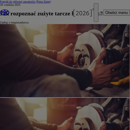
Przejdź do głównej zawartości
(Press Enter)
28 września 2023
Jak rozpoznać zużyte tarcze hamulcowe?
Otwórz menu
Zadbaj o bezpieczeństwo