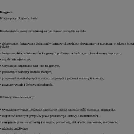
Księgowa
Miejsce pracy: Rzgów k. Łodzi
Do obowiązków osoby zatrudnionej na tym stanowisku będzie należało:
• dekretowanie i księgowanie dokumentów księgowych zgodnie z obowiązującymi przepisami w zakresie księgi
głównej,
• bieżąca weryfikacja dokumentów księgowych pod kątem rachunkowym i formalno-merytorycznym,
• uzgadnianie rejestru vat,
• weryfikacja i uzgadnianie sald kont księgowych,
• prowadzenie ewidencji środków trwałych,
• przeprowadzanie niezbędnych czynności związanych z procesem zamknięcia miesiąca,
• przygotowywanie i dokonywanie płatności.
Od kandydatów oczekujemy:
• wykształcenie wyższe lub średnie kierunkowe: finanse, rachunkowość, ekonomia, matematyka,
• znajomość aktualnych przepisów prawa podatkowego i ustawy o rachunkowości,
• umiejętność pracy samodzielnej i w zespole, pracowitość, dokładność, sumienność, asertywność,
• zdolności analityczne,