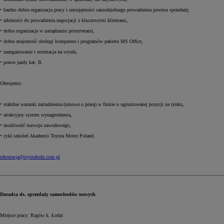
• bardzo dobra organizacja pracy i umiejętności samodzielnego prowadzenia procesu sprzedaży,
• zdolności do prowadzenia negocjacji z kluczowymi klientami,
• dobra organizacja w zarządzaniu priorytetami,
• dobra znajomość obsługi komputera i programów pakietu MS Office,
• zaangażowanie i orientacja na wynik,
• prawo jazdy kat. B.
Oferujemy:
• stabilne warunki zatrudnienia (umowa o pracę) w firmie o ugruntowanej pozycji na rynku,
• atrakcyjny system wynagrodzenia,
• możliwość rozwoju zawodowego,
• cykl szkoleń Akademii Toyota Motor Poland.
rekrutacja@toyotalodz.com.pl
Doradca ds. sprzedaży samochodów nowych
Miejsce pracy: Rzgów k. Łodzi