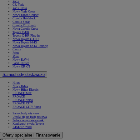
Yaris
GR Yaris
Yaris Cross
Nowy Yaris Cross
Nowy Urban Cruiser
Corolla Hatchback
Corolla Sedan
Corolla TS Kombi
Nowa Corolla Cross
Toyota C-HR
Toyota C-HR Plug-in
Nowa Toyota C-HR+
Nowa Toyota bZ4X
Nowa Toyota bZ4X Touring
Camry
Prius
Mirai
Nowy RAV4
Land Cruiser
Nowy GR GT
Samochody dostawcze
Hilux
Nowy Hilux
Nowy Hilux Electric
PROACE Max
PROACE
PROACE Verso
PROACE CITY
PROACE CITY Verso
Samochody używane
Umów się na jazdę testową
Zobacz wszystkie cenniki
Konfiguruj swoją Toyotę
+48422252600
Oferty specjalne i Finansowanie