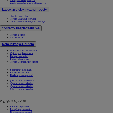
Zasięg aut elektrycznych
Zalety posiadania aut elektrycznych
Ładowanie elektrycznej Toyoty
Toyota HomeCharge
Toyota Charging Network
Jak naładować elektryczną Toyotę?
Systemy bezpieczeństwa
Toyota T-Mate
System eCall
Komunikacja z autem
Nowa aplikacja MyToyota
Cyfrowy opiekun auta
Usługi Connected
Płatne subskrypcje
Toyota Connectivity Match
Skontaktuj się z nami
Polityka ciasteczek
Deklaracja dostępności
(Opens in new window)
(Opens in new window)
(Opens in new window)
(Opens in new window)
Copyright © Toyota 2026
Informacje prawne
Polityka prywatności
Udostępnianie danych