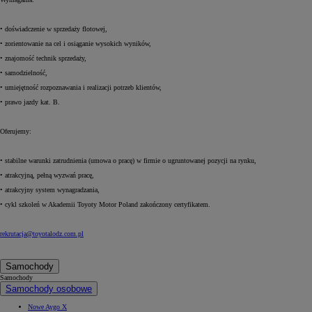
• doświadczenie w sprzedaży flotowej,
• zorientowanie na cel i osiąganie wysokich wyników,
• znajomość technik sprzedaży,
• samodzielność,
• umiejętność rozpoznawania i realizacji potrzeb klientów,
• prawo jazdy kat. B.
Oferujemy:
• stabilne warunki zatrudnienia (umowa o pracę) w firmie o ugruntowanej pozycji na rynku,
• atrakcyjną, pełną wyzwań pracę,
• atrakcyjny system wynagradzania,
• cykl szkoleń w Akademii Toyoty Motor Poland zakończony certyfikatem.
rekrutacja@toyotalodz.com.pl
Samochody
Samochody
Samochody osobowe
Nowe Aygo X