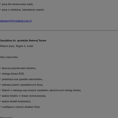
• pracę dla renomowanej marki,
• pracę w niedużym, kameralnym zespole.
rekrutacja@toyotalodz.com.pl
Specjalista ds. sprzedaży flotowej Toyota
Miejsce pracy: Rzgów k. Łodzi
Opis stanowiska:
• aktywne pozyskiwanie klientów,
• obsługa klienta B2B,
• prezentacja oraz sprzedaż samochodów,
• realizacja planów sprzedażowych firmy,
• dbałość o realizację najwyższych standardów jakościowych obsługi klienta,
• analiza trendów w branży motoryzacyjnej,
• analiza działań konkurencji,
• współpraca z innymi działami firmy.
Wymagania: