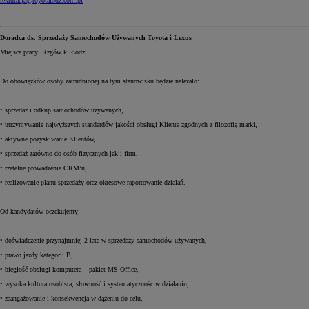
rekrutacja@toyotalodz.com.pl
Doradca ds. Sprzedaży Samochodów Używanych Toyota i Lexus
Miejsce pracy: Rzgów k. Łodzi
Do obowiązków osoby zatrudnionej na tym stanowisku będzie należało:
• sprzedaż i odkup samochodów używanych,
• utrzymywanie najwyższych standardów jakości obsługi Klienta zgodnych z filozofią marki,
• aktywne pozyskiwanie Klientów,
• sprzedaż zarówno do osób fizycznych jak i firm,
• rzetelne prowadzenie CRM’u,
• realizowanie planu sprzedaży oraz okresowe raportowanie działań.
Od kandydatów oczekujemy:
• doświadczenie przynajmniej 2 lata w sprzedaży samochodów używanych,
• prawo jazdy kategorii B,
• biegłość obsługi komputera – pakiet MS Office,
• wysoka kultura osobista, słowność i systematyczność w działaniu,
• zaangażowanie i konsekwencja w dążeniu do celu,