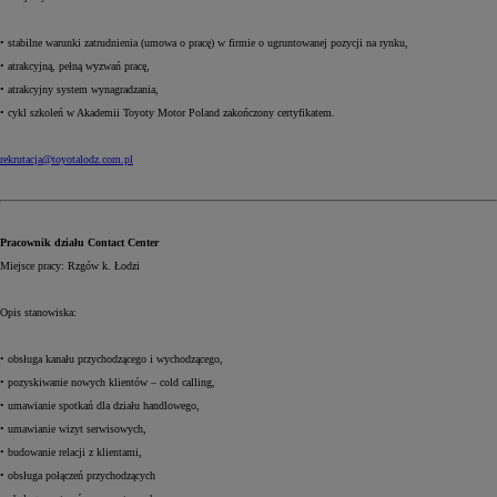
• stabilne warunki zatrudnienia (umowa o pracę) w firmie o ugruntowanej pozycji na rynku,
• atrakcyjną, pełną wyzwań pracę,
• atrakcyjny system wynagradzania,
• cykl szkoleń w Akademii Toyoty Motor Poland zakończony certyfikatem.
rekrutacja@toyotalodz.com.pl
Pracownik działu Contact Center
Miejsce pracy: Rzgów k. Łodzi
Opis stanowiska:
• obsługa kanału przychodzącego i wychodzącego,
• pozyskiwanie nowych klientów – cold calling,
• umawianie spotkań dla działu handlowego,
• umawianie wizyt serwisowych,
• budowanie relacji z klientami,
• obsługa połączeń przychodzących