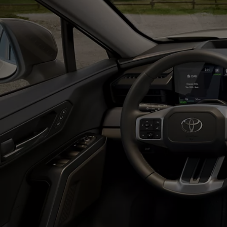
Od
81 900 zł
Yaris Cross
HYBRID