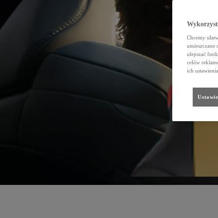
Wykorzystu
Chcemy ułatwi
umieszczane 
ulepszać funk
celów reklamo
ich ustawieni
Ustawie