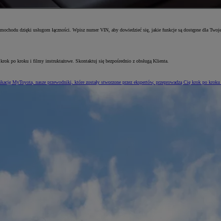
amochodu dzięki usługom łączności. Wpisz numer VIN, aby dowiedzieć się, jakie funkcje są dostępne dla Twoje
 krok po kroku i filmy instruktażowe. Skontaktuj się bezpośrednio z obsługą Klienta.
kację MyToyota, nasze przewodniki, które zostały stworzone przez ekspertów, przeprowadzą Cię krok po kroku 