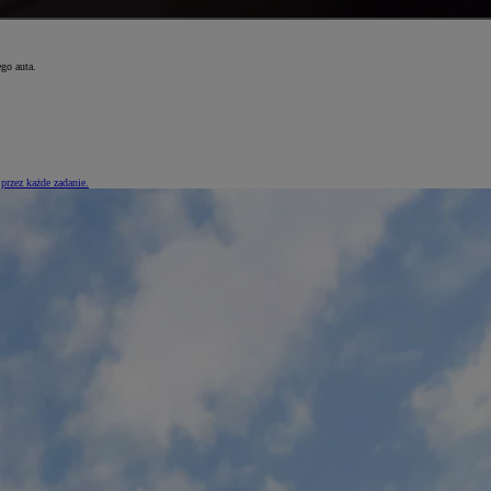
go auta.
przez każde zadanie.