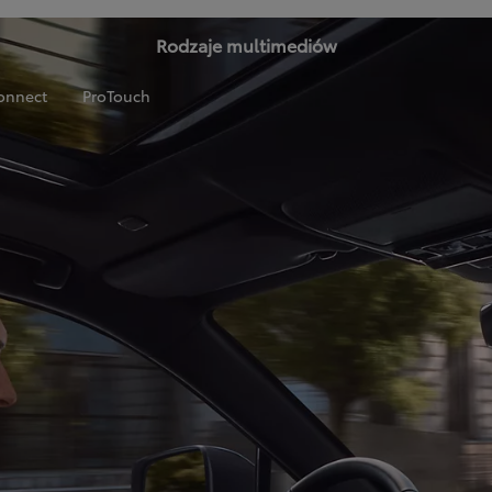
Rodzaje multimediów
onnect
ProTouch