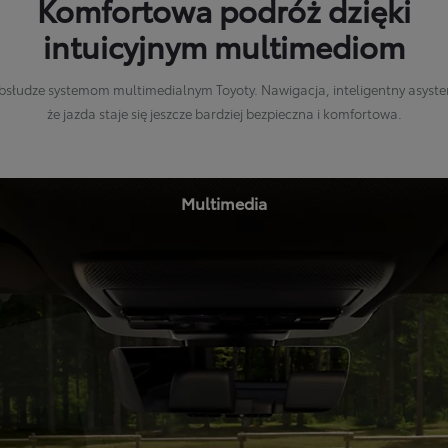
Komfortowa podróż dzięki
intuicyjnym multimediom
słudze systemom multimedialnym Toyoty. Nawigacja, inteligentny asysten
że jazda staje się jeszcze bardziej bezpieczna i komfortowa.
Multimedia