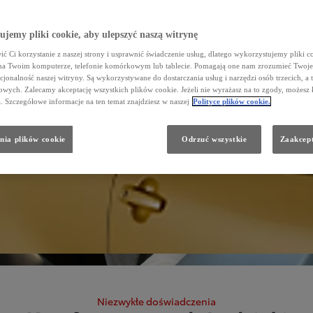
jemy pliki cookie, aby ulepszyć naszą witrynę
ć Ci korzystanie z naszej strony i usprawnić świadczenie usług, dlatego wykorzystujemy pliki co
na Twoim komputerze, telefonie komórkowym lub tablecie. Pomagają one nam zrozumieć Twoje 
cjonalność naszej witryny. Są wykorzystywane do dostarczania usług i narzędzi osób trzecich, a 
wych. Zalecamy akceptację wszystkich plików cookie. Jeżeli nie wyrażasz na to zgody, możesz 
a. Szczegółowe informacje na ten temat znajdziesz w naszej
Polityce plików cookie.
nia plików cookie
Odrzuć wszystkie
Zaakcept
Niezwykłe doświadczenia