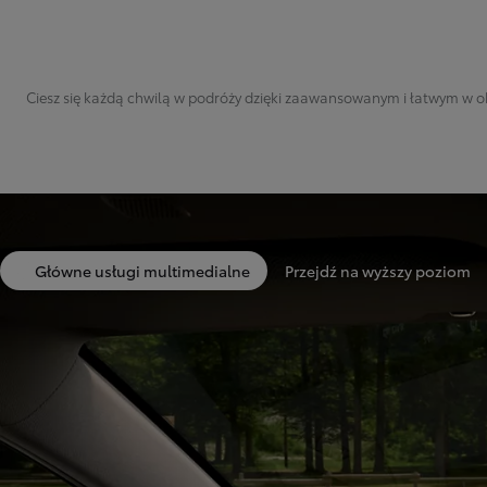
Ciesz się każdą chwilą w podróży dzięki zaawansowanym i łatwym w ob
Główne usługi multimedialne
Przejdź na wyższy poziom