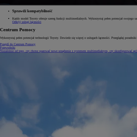
Sprawdź kompatybilność
Każdy model Toyoty oferuje szereg funkcji multimedialnych. Wykorzystaj pełen potencjał swojego s
Odkryj usługi łączności
Od
105 300 zł
Centrum Pomocy
Corolla Hatchback
HYBRID
Wykorzystaj pełen potencjał technologii Toyoty. Dowiedz się więcej o usługach łączności. Przeglądaj poradniki
Przejdź do Centrum Pomocy
Przewodniki
Niezależnie od tego, czy chcesz sparować nowe urządzenie z systemem multimedialnym, czy skonfigurować apli