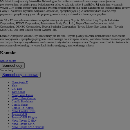
Wśród nich znajduje się Interstellar Technologies Inc. – firma z sektora kosmicznego zajmująca się
projektowaniem, produkcją oraz świadczeniem usług w zakresie rakiet i satelitów. Jej zadaniem w ramach
Woven City będzie opracowanie nowego systemu produkcyjnego dla rakiet bazującego na technologiach Toyoty
i WbyT. Natomiast Kyoritsu Seiyaku Corporation, specjalizująca się w farmaceutykach dla zwierząt,
poprowadzi projekt mający na celu poprawę jakości relacji człowieka z domowymi pupilami.
Aż 10 z 12 nowych uczestników to spółki należące do grupy Toyota. Wśród nich są: Toyota Industries
Corporation, JTEKT Corporation, Toyota Auto Body Co., Ltd., Toyota Tsusho Corporation, Aisin
Corporation, DENSO Corporation, Toyota Boshoku Corporation, Toyota Motor East Japan, Inc., Toyoda
Gosei Co., Ltd. oraz Toyota Motor Kyushu, Inc.
Łącznie w projekcie Woven City uczestniczy już 19 firm. Toyota planuje również uruchomienie akceleratora
innowacyjności – specjalnego programu skierowanego do startupów, uczelni, ośrodków badawczo-rozwojowych
oraz indywidualnych wynalazców, naukowców i inżynierów z całego świata. Program umożliwi im testowanie
nowoczesnych technologii w warunkach funkcjonującego, zamieszkanego miasta.
Kontakt
Napisz do nas
Samochody
Samochody
Samochody osobowe
Nowe Aygo X
Yaris
GR Yaris
Yaris Cross
Nowy Yaris Cross
Nowy Urban Cruiser
Corolla Hatchback
Corolla Sedan
Corolla TS Kombi
Nowa Corolla Cross
Toyota C-HR
Toyota C-HR Plug-in
Nowa Toyota C-HR+
Nowa Toyota bZ4X
Nowa Toyota bZ4X Touring