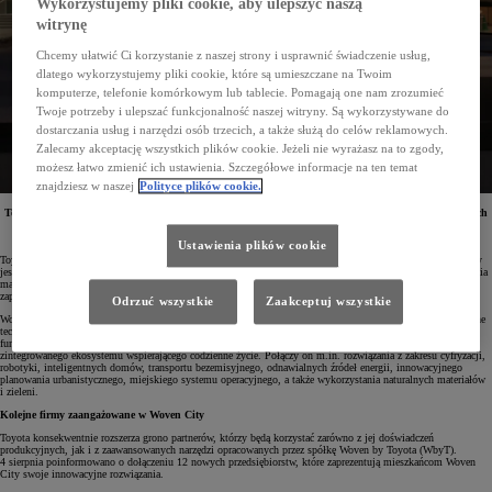
Wykorzystujemy pliki cookie, aby ulepszyć naszą
witrynę
Chcemy ułatwić Ci korzystanie z naszej strony i usprawnić świadczenie usług,
dlatego wykorzystujemy pliki cookie, które są umieszczane na Twoim
komputerze, telefonie komórkowym lub tablecie. Pomagają one nam zrozumieć
Twoje potrzeby i ulepszać funkcjonalność naszej witryny. Są wykorzystywane do
dostarczania usług i narzędzi osób trzecich, a także służą do celów reklamowych.
Zalecamy akceptację wszystkich plików cookie. Jeżeli nie wyrażasz na to zgody,
możesz łatwo zmienić ich ustawienia. Szczegółowe informacje na ten temat
znajdziesz w naszej
Polityce plików cookie.
Toyota poinformowała o wyborze 12 nowych firm, które wezmą udział w realizacji i testowaniu swoich
nowatorskich projektów w ramach inicjatywy Woven City. Start inteligentnego miasta przyszłości
zaplanowano na 25 września.
Ustawienia plików cookie
Toyota Woven City to nowatorskie, inteligentne miasto powstające u podnóża góry Fuji. Projekt realizowany
jest na obszarze dawnego Higashi-Fuji Technical Center w prefekturze Shizuoka, a jego docelowa powierzchnia
ma wynieść około 71 hektarów. Pierwszy etap budowy został już ukończony, a oficjalne otwarcie miasta
zaplanowano na 25 września. Początkowo zamieszka w nim około 360 mieszkańców.
Odrzuć wszystkie
Zaakceptuj wszystkie
Woven City stanowi wizję mobilności jutra. Celem przedsięwzięcia jest pokazanie, w jaki sposób nowoczesne
technologie mogą posłużyć do tworzenia przyjaznej dla człowieka przestrzeni miejskiej. Miasto będzie
funkcjonować jako pełnoskalowy prototyp, w którym w praktyce przetestowane zostanie działanie
zintegrowanego ekosystemu wspierającego codzienne życie. Połączy on m.in. rozwiązania z zakresu cyfryzacji,
robotyki, inteligentnych domów, transportu bezemisyjnego, odnawialnych źródeł energii, innowacyjnego
planowania urbanistycznego, miejskiego systemu operacyjnego, a także wykorzystania naturalnych materiałów
i zieleni.
Kolejne firmy zaangażowane w Woven City
Toyota konsekwentnie rozszerza grono partnerów, którzy będą korzystać zarówno z jej doświadczeń
produkcyjnych, jak i z zaawansowanych narzędzi opracowanych przez spółkę Woven by Toyota (WbyT).
4 sierpnia poinformowano o dołączeniu 12 nowych przedsiębiorstw, które zaprezentują mieszkańcom Woven
City swoje innowacyjne rozwiązania.