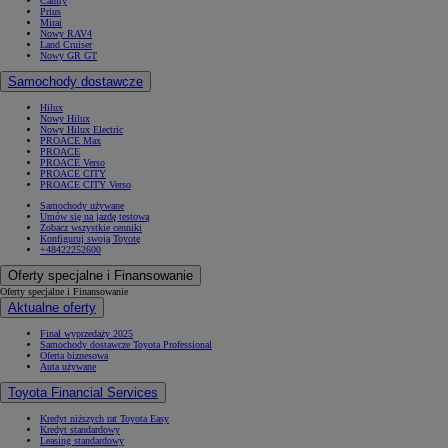
Camry
Prius
Mirai
Nowy RAV4
Land Cruiser
Nowy GR GT
Samochody dostawcze
Hilux
Nowy Hilux
Nowy Hilux Electric
PROACE Max
PROACE
PROACE Verso
PROACE CITY
PROACE CITY Verso
Samochody używane
Umów się na jazdę testową
Zobacz wszystkie cenniki
Konfiguruj swoją Toyotę
+48422252600
Oferty specjalne i Finansowanie
Oferty specjalne i Finansowanie
Aktualne oferty
Finał wyprzedaży 2025
Samochody dostawcze Toyota Professional
Oferta biznesowa
Auta używane
Toyota Financial Services
Kredyt niższych rat Toyota Easy
Kredyt standardowy
Leasing standardowy