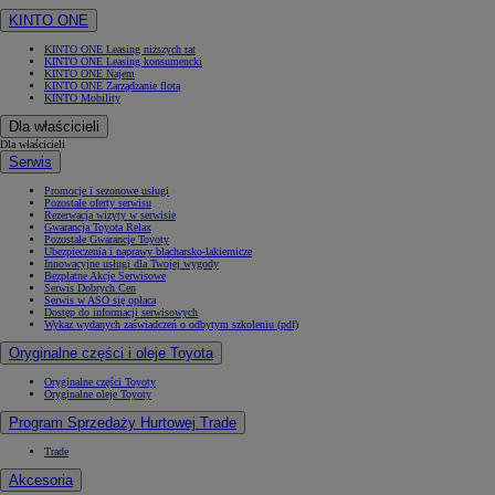
KINTO ONE
KINTO ONE Leasing niższych rat
KINTO ONE Leasing konsumencki
KINTO ONE Najem
KINTO ONE Zarządzanie flotą
KINTO Mobility
Dla właścicieli
Dla właścicieli
Serwis
Promocje i sezonowe usługi
Pozostałe oferty serwisu
Rezerwacja wizyty w serwisie
Gwarancja Toyota Relax
Pozostałe Gwarancje Toyoty
Ubezpieczenia i naprawy blacharsko-lakiernicze
Innowacyjne usługi dla Twojej wygody
Bezpłatne Akcje Serwisowe
Serwis Dobrych Cen
Serwis w ASO się opłaca
Dostęp do informacji serwisowych
Wykaz wydanych zaświadczeń o odbytym szkoleniu (pdf)
Oryginalne części i oleje Toyota
Oryginalne części Toyoty
Oryginalne oleje Toyoty
Program Sprzedaży Hurtowej Trade
Trade
Akcesoria