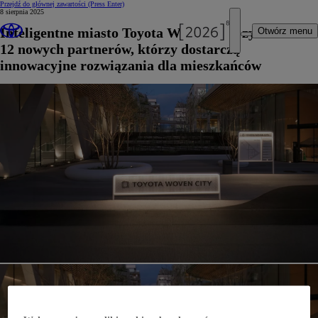
Przejdź do głównej zawartości
(Press Enter)
8 sierpnia 2025
Inteligentne miasto Toyota Woven City zyskało
Otwórz menu
12 nowych partnerów, którzy dostarczą
innowacyjne rozwiązania dla mieszkańców