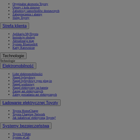
Oryginalne akcesoria Toyoty
Opony i koła zimowe
Zabudowy samochodów dostawczych
Zabezpieczenia i alarmy
Sklep Toyoty
Strefa klienta
Aplikacja MyToyota
Instrukcje obsługi
Aktualizacja map
System Bluetooth®
Karty Ratownicze
Technologie
Technologie
Elektromobilność
Lider elektromobilności
Napęd hybrydowy
Napęd hybrydowy typu plug-in
Napęd wodorowy
Napęd elektryczny na baterię
Zasięg aut elektrycznych
Zalety posiadania aut elektrycznych
Ładowanie elektrycznej Toyoty
Toyota HomeCharge
Toyota Charging Network
Jak naładować elektryczną Toyotę?
Systemy bezpieczeństwa
Toyota T-Mate
System eCall