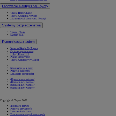
Ładowanie elektrycznej Toyoty
Toyota HomeCharge
Toyota Charging Network
Jak naładować elektryczną Toyotę?
Systemy bezpieczeństwa
Toyota T-Mate
System eCall
Komunikacja z autem
Nowa aplikacja MyToyota
Cyfrowy opiekun auta
Usługi Connected
Płatne subskrypcje
Toyota Connectivity Match
Skontaktuj się z nami
Polityka ciasteczek
Deklaracja dostępności
(Opens in new window)
(Opens in new window)
(Opens in new window)
(Opens in new window)
Copyright © Toyota 2026
Informacje prawne
Polityka prywatności
Udostępnianie danych
Przetwarzanie danych osobowych