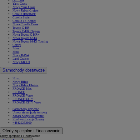
GR Yaris
Yaris Cross
Nowy Yaris Cross
Nowy Urban Cruiser
Corolla Hatchback
Corolla Sedan
Corolla TS Kombi
Nowa Corolla Cross
Toyota C-HR
Toyota C-HR Plug-in
Nowa Toyota C-HR+
Nowa Toyota bZ4X
Nowa Toyota bZ4X Touring
Camry
Prius
Mirai
Nowy RAV4
Land Cruiser
Nowy GR GT
Samochody dostawcze
Hilux
Nowy Hilux
Nowy Hilux Electric
PROACE Max
PROACE
PROACE Verso
PROACE CITY
PROACE CITY Verso
Samochody używane
Umów się na jazdę testową
Zobacz wszystkie cenniki
Konfiguruj swoją Toyotę
+48422252600
Oferty specjalne i Finansowanie
Oferty specjalne i Finansowanie