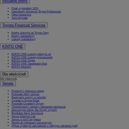
Aktualne oferty
Finał wyprzedaży 2025
Samochody dostawcze Toyota Professional
Oferta biznesowa
Auta używane
Toyota Financial Services
Kredyt niższych rat Toyota Easy
Kredyt standardowy
Leasing standardowy
KINTO ONE
KINTO ONE Leasing niższych rat
KINTO ONE Leasing konsumencki
KINTO ONE Najem
KINTO ONE Zarządzanie flotą
KINTO Mobility
Dla właścicieli
Dla właścicieli
Serwis
Promocje i sezonowe usługi
Pozostałe oferty serwisu
Rezerwacja wizyty w serwisie
Gwarancja Toyota Relax
Pozostałe Gwarancje Toyoty
Ubezpieczenia i naprawy blacharsko-lakiernicze
Innowacyjne usługi dla Twojej wygody
Bezpłatne Akcje Serwisowe
Serwis Dobrych Cen
Serwis w ASO się opłaca
Dostęp do informacji serwisowych
Wykaz wydanych zaświadczeń o odbytym szkoleniu (pdf)