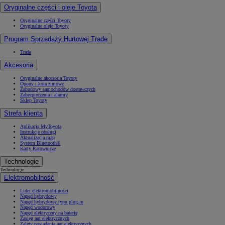
Oryginalne części i oleje Toyota
Oryginalne części Toyoty
Oryginalne oleje Toyoty
Program Sprzedaży Hurtowej Trade
Trade
Akcesoria
Oryginalne akcesoria Toyoty
Opony i koła zimowe
Zabudowy samochodów dostawczych
Zabezpieczenia i alarmy
Sklep Toyoty
Strefa klienta
Aplikacja MyToyota
Instrukcje obsługi
Aktualizacja map
System Bluetooth®
Karty Ratownicze
Technologie
Technologie
Elektromobilność
Lider elektromobilności
Napęd hybrydowy
Napęd hybrydowy typu plug-in
Napęd wodorowy
Napęd elektryczny na baterię
Zasięg aut elektrycznych
Zalety posiadania aut elektrycznych