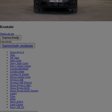
Kontakt
Napisz do nas
Samochody
Samochody
Samochody osobowe
Nowe Aygo X
Yaris
GR Yaris
Yaris Cross
Nowy Yaris Cross
Nowy Urban Cruiser
Corolla Hatchback
Corolla Sedan
Corolla TS Kombi
Nowa Corolla Cross
Toyota C-HR
Toyota C-HR Plug-in
Nowa Toyota C-HR+
Nowa Toyota bZ4X
Nowa Toyota bZ4X Touring
Camry
Prius
Mirai
Nowy RAV4
Land Cruiser
Nowy GR GT