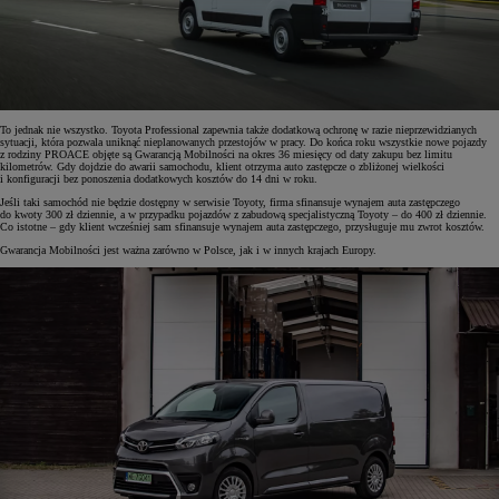
To jednak nie wszystko. Toyota Professional zapewnia także dodatkową ochronę w razie nieprzewidzianych
sytuacji, która pozwala uniknąć nieplanowanych przestojów w pracy. Do końca roku wszystkie nowe pojazdy
z rodziny PROACE objęte są Gwarancją Mobilności na okres 36 miesięcy od daty zakupu bez limitu
kilometrów. Gdy dojdzie do awarii samochodu, klient otrzyma auto zastępcze o zbliżonej wielkości
i konfiguracji bez ponoszenia dodatkowych kosztów do 14 dni w roku.
Jeśli taki samochód nie będzie dostępny w serwisie Toyoty, firma sfinansuje wynajem auta zastępczego
do kwoty 300 zł dziennie, a w przypadku pojazdów z zabudową specjalistyczną Toyoty – do 400 zł dziennie.
Co istotne – gdy klient wcześniej sam sfinansuje wynajem auta zastępczego, przysługuje mu zwrot kosztów.
Gwarancja Mobilności jest ważna zarówno w Polsce, jak i w innych krajach Europy.