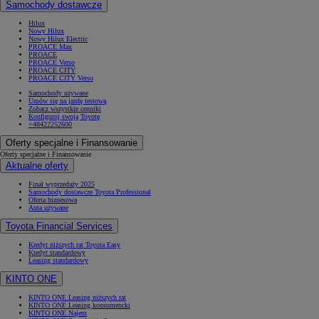
Samochody dostawcze
Hilux
Nowy Hilux
Nowy Hilux Electric
PROACE Max
PROACE
PROACE Verso
PROACE CITY
PROACE CITY Verso
Samochody używane
Umów się na jazdę testową
Zobacz wszystkie cenniki
Konfiguruj swoją Toyotę
+48422252600
Oferty specjalne i Finansowanie
Oferty specjalne i Finansowanie
Aktualne oferty
Finał wyprzedaży 2025
Samochody dostawcze Toyota Professional
Oferta biznesowa
Auta używane
Toyota Financial Services
Kredyt niższych rat Toyota Easy
Kredyt standardowy
Leasing standardowy
KINTO ONE
KINTO ONE Leasing niższych rat
KINTO ONE Leasing konsumencki
KINTO ONE Najem