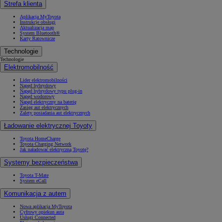
Strefa klienta
Aplikacja MyToyota
Instrukcje obsługi
Aktualizacja map
System Bluetooth®
Karty Ratownicze
Technologie
Technologie
Elektromobilność
Lider elektromobilności
Napęd hybrydowy
Napęd hybrydowy typu plug-in
Napęd wodorowy
Napęd elektryczny na baterię
Zasięg aut elektrycznych
Zalety posiadania aut elektrycznych
Ładowanie elektrycznej Toyoty
Toyota HomeCharge
Toyota Charging Network
Jak naładować elektryczną Toyotę?
Systemy bezpieczeństwa
Toyota T-Mate
System eCall
Komunikacja z autem
Nowa aplikacja MyToyota
Cyfrowy opiekun auta
Usługi Connected