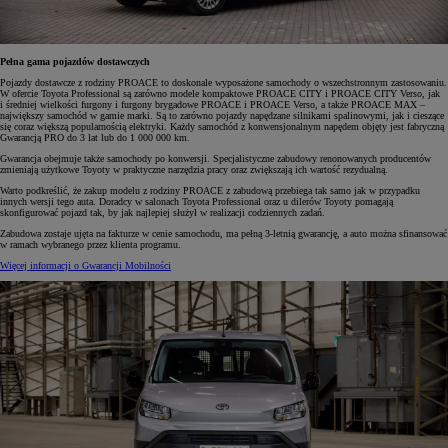
Pełna gama pojazdów dostawczych
Pojazdy dostawcze z rodziny PROACE to doskonale wyposażone samochody o wszechstronnym zastosowaniu.
W ofercie Toyota Professional są zarówno modele kompaktowe PROACE CITY i PROACE CITY Verso, jak
i średniej wielkości furgony i furgony brygadowe PROACE i PROACE Verso, a także PROACE MAX –
największy samochód w gamie marki. Są to zarówno pojazdy napędzane silnikami spalinowymi, jak i cieszące
się coraz większą popularnością elektryki. Każdy samochód z konwensjonalnym napędem objęty jest fabryczną
Gwarancją PRO do 3 lat lub do 1 000 000 km.
Gwarancja obejmuje także samochody po konwersji. Specjalistyczne zabudowy renonowanych producentów
zmieniają użytkowe Toyoty w praktyczne narzędzia pracy oraz zwiększają ich wartość rezydualną.
Warto podkreślić, że zakup modelu z rodziny PROACE z zabudową przebiega tak samo jak w przypadku
innych wersji tego auta. Doradcy w salonach Toyota Professional oraz u dilerów Toyoty pomagają
skonfigurować pojazd tak, by jak najlepiej służył w realizacji codziennych zadań.
Zabudowa zostaje ujęta na fakturze w cenie samochodu, ma pełną 3-letnią gwarancję, a auto można sfinansować
w ramach wybranego przez klienta programu.
Więcej informacji o Gwarancji Mobilności