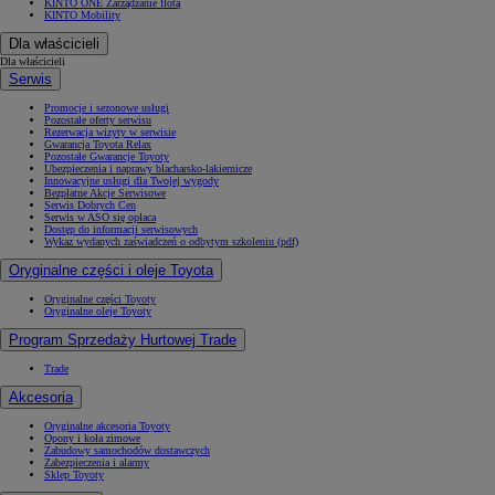
KINTO ONE Zarządzanie flotą
KINTO Mobility
Dla właścicieli
Dla właścicieli
Serwis
Promocje i sezonowe usługi
Pozostałe oferty serwisu
Rezerwacja wizyty w serwisie
Gwarancja Toyota Relax
Pozostałe Gwarancje Toyoty
Ubezpieczenia i naprawy blacharsko-lakiernicze
Innowacyjne usługi dla Twojej wygody
Bezpłatne Akcje Serwisowe
Serwis Dobrych Cen
Serwis w ASO się opłaca
Dostęp do informacji serwisowych
Wykaz wydanych zaświadczeń o odbytym szkoleniu (pdf)
Oryginalne części i oleje Toyota
Oryginalne części Toyoty
Oryginalne oleje Toyoty
Program Sprzedaży Hurtowej Trade
Trade
Akcesoria
Oryginalne akcesoria Toyoty
Opony i koła zimowe
Zabudowy samochodów dostawczych
Zabezpieczenia i alarmy
Sklep Toyoty