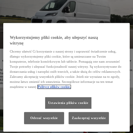
Wykorzystujemy pliki cookie, aby ulepszyć naszą
witrynę
Chcemy ułatwić Ci korzystanie z naszej strony i usprawnić świadczenie usług,
Do końca 2025 roku modele z rodziny PROACE, takie jak PROACE CITY, PROACE i PROACE
dlatego wykorzystujemy pliki cookie, które są umieszczane na Twoim
MAX, objęte są Gwarancja Mobilności w cenie auta. Tym samym Toyota Professional zapewnia
dodatkowe zabezpieczenie przed niespodziewanymi sytuacjami w firmie związanymi z flotą pojazdów
komputerze, telefonie komórkowym lub tablecie. Pomagają one nam zrozumieć
dostawczych.
Twoje potrzeby i ulepszać funkcjonalność naszej witryny. Są wykorzystywane do
W bieżącym roku Toyota Professional awansowała na pozycję lidera rynku samochodów dostawczych w Polsce.
dostarczania usług i narzędzi osób trzecich, a także służą do celów reklamowych.
Szeroka gama modeli z rodziny PROACE, ogromne możliwości konfiguracji zamówionego pojazdu, w tym
możliwość wyboru specjalistycznej zabudowy renomowanego producenta, atrakcyjne warunki finansowania
Zalecamy akceptację wszystkich plików cookie. Jeżeli nie wyrażasz na to zgody,
KINTO One – to atuty, które przekonują coraz większą liczbę klientów. Gwarancja PRO na okres do 3 lat lub
możesz łatwo zmienić ich ustawienia. Szczegółowe informacje na ten temat
do 1 000 000 km potwierdza pewności marki co do jakości oferowanych samochodów.
znajdziesz w naszej
Polityce plików cookie.
Ustawienia plików cookie
Odrzuć wszystkie
Zaakceptuj wszystkie