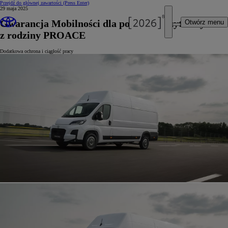
Przejdź do głównej zawartości
(Press Enter)
29 maja 2025
Gwarancja Mobilności dla pojazdów użytkowych
Otwórz menu
z rodziny PROACE
Dodatkowa ochrona i ciągłość pracy