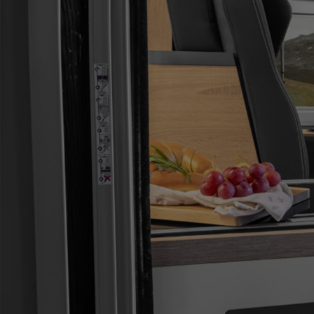
Od
105 300 zł
Corolla Hatchback
HYBRID