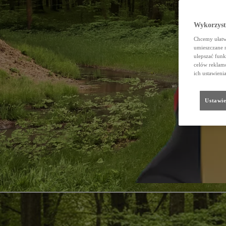
Wykorzystu
Chcemy ułatwi
umieszczane 
ulepszać funk
celów reklamo
ich ustawieni
Ustawie