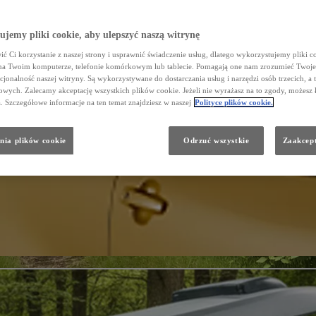
jemy pliki cookie, aby ulepszyć naszą witrynę
ć Ci korzystanie z naszej strony i usprawnić świadczenie usług, dlatego wykorzystujemy pliki co
na Twoim komputerze, telefonie komórkowym lub tablecie. Pomagają one nam zrozumieć Twoje 
cjonalność naszej witryny. Są wykorzystywane do dostarczania usług i narzędzi osób trzecich, a 
wych. Zalecamy akceptację wszystkich plików cookie. Jeżeli nie wyrażasz na to zgody, możesz 
a. Szczegółowe informacje na ten temat znajdziesz w naszej
Polityce plików cookie.
nia plików cookie
Odrzuć wszystkie
Zaakcept