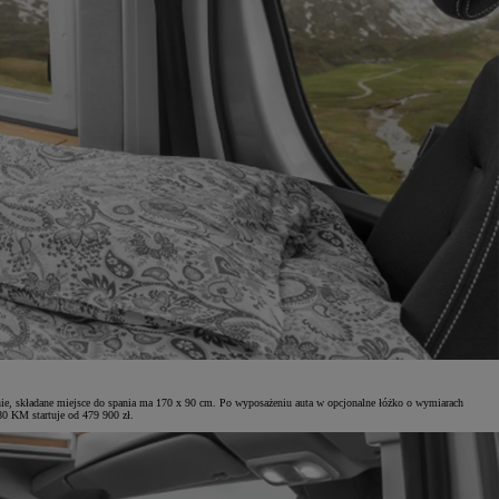
, składane miejsce do spania ma 170 x 90 cm. Po wyposażeniu auta w opcjonalne łóżko o wymiarach
0 KM startuje od 479 900 zł.