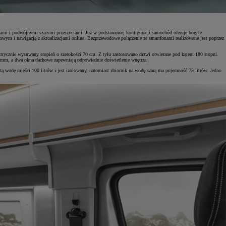
ami i podwójnymi szarymi przeszyciami. Już w podstawowej konfiguracji samochód oferuje bogate
wym i nawigacją z aktualizacjami online. Bezprzewodowe połączenie ze smartfonami realizowane jest poprzez
ektrycznie wysuwany stopień o szerokości 70 cm. Z tyłu zastosowano drzwi otwierane pod kątem 180 stopni.
0 mm, a dwa okna dachowe zapewniają odpowiednie doświetlenie wnętrza.
 wodę mieści 100 litrów i jest izolowany, natomiast zbiornik na wodę szarą ma pojemność 75 litrów. Jedno