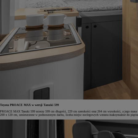
Toyota PROACE MAX w wersji Tanuki 599
PROACE MAX Tanuki 599 mierzy 599 cm długości, 229 cm szerokości oraz 264 cm wysokości, a jego masa wyn
200 x 120 cm, umieszczone w podnoszonym dachu, liczba miejsc noclegowych wzrasta maksymalnie do pięciu.