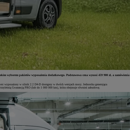
rokim wyborem pakietów wyposażenia dodatkowego. Podstawowa cena wynosi 459 900 zł, a zamówienia
jest wyposażony w silnik 2.2 D4-D dostępny w dwóch wersjach mocy. Jednostka generująca
rzyletnią Gwarancją PRO (lub do 1 000 000 km), która obejmuje również zabudowę.