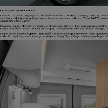
Bogate wyposażenie standardowe
PROACE MAX Tanuki dostępny jest w sześciu kolorach nadwozia: Icy White, Anthracite, Misty Grey, Iron Gre
wyposażenie obejmujące między innymi systemy bezpieczeństwa i wsparcia kierowcy Toyota T-MATE, automatycz
Android Auto i Apple CarPlay.
Największy kamper w ofercie Toyoty wyróżnia się starannie zaprojektowaną i funkcjonalną częścią mieszkalną.
Przednie fotele można obracać, a w tylnej części znajduje się dwuosobowa kanapa. Pod podwójną podłogą w j
Komfort podczas dłuższych wyjazdów i niezależność w podróży zapewniają między innymi kabina prysznicowa, 
z okien dachowych wyposażono w elektryczny wentylator. Kamper Toyoty oferuje ponadto ogrzewanie gazow