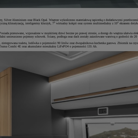
y, Silver Aluminium oraz Black Opal. Wnętrze wykończono materiałową tapicerką z dodatkowymi przetłoczeni
ną klimatyzację, inteligentny kluczyk, 7" wirtualny kokpit oraz system multimedialny z 10" ekranem dotyko
 Posiada przesuwane, wyposażone w moskitierę drzwi boczne po prawej stronie, a dostęp do wnętrza ułatwia el
adalni umieszczono pojemny schowek. Ściany, podłoga oraz dach zostały zaizolowane warstwą o grubości do 2
zintegrowana toaleta, lodówka o pojemności 90 litrów oraz dwupalnikowa kuchenka gazowa. Zbiornik na czystą
e Truma Combi 4E oraz akumulator mieszkalny LiFePO4 o pojemności 135 Ah.