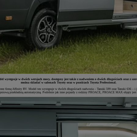
 występuje w dwóch wersjach mocy, dostępny jest także z nadwoziem o dwóch długościach oraz z sze
można składać w salonach Toyoty oraz w punktach Toyota Professional.
z firmę Affinity RV. Model ten występuje w dwóch długościach nadwozia – Tanuki 599 oraz Tanuki 636 – i 
topniową przekładnią automatyczną. Podobnie jak inne pojazdy z rodziny PROACE, PROACE MAX objęty jest t