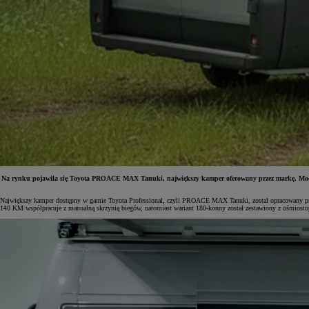
Na rynku pojawiła się Toyota PROACE MAX Tanuki, największy kamper oferowany przez markę. Model
Największy kamper dostępny w gamie Toyota Professional, czyli PROACE MAX Tanuki, został opracowany prze
140 KM współpracuje z manualną skrzynią biegów, natomiast wariant 180-konny został zestawiony z ośmios
Od
81 900 zł
Yaris Cross
HYBRID