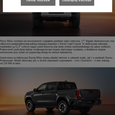
Odrzuć wszystkie
Zaakceptuj wszystkie
Nowy Hilux wyróżnia się nowoczesnym wyglądem przedniej części nadwozia, 17" felgami aluminiowymi oraz
całkowicie przeprojektowaną kabiną czerpiącą inspiracje z Toyoty Land Cruiser. W elektrycznej odmianie
standardem są 12,3" cyfrowe zegary przed kierowcą oraz ekran system multimedialnego tej samej wielkości.
Praktyczność podwójnej kabiny zwiększają boczne stopnie ułatwiające wsiadanie, a dodatkowe stopnie
umieszczone przy tylnej osi poprawiają dostęp do skrzyni ładunkowej.
Zamówienia na elektryczną Toyotę Hilux można składać zarówno w salonach marki, jak i w punktach Toyota
Professional. Model oferowany jest w dwóch odmianach wyposażenia – Live i Executive – a ceny startują
od 229 900 zł netto.