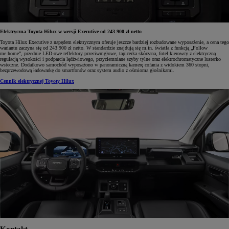
Elektryczna Toyota Hilux w wersji Executive od 243 900 zł netto
Toyota Hilux Executive z napędem elektrycznym oferuje jeszcze bardziej rozbudowane wyposażenie, a cena tego
wariantu zaczyna się od 243 900 zł netto. W standardzie znajdują się m.in. światła z funkcją „Follow
me home”, przednie LED-owe reflektory przeciwmgłowe, tapicerka skórzana, fotel kierowcy z elektryczną
regulacją wysokości i podparcia lędźwiowego, przyciemniane szyby tylne oraz elektrochromatyczne lusterko
wsteczne. Dodatkowo samochód wyposażono w panoramiczną kamerę cofania z widokiem 360 stopni,
bezprzewodową ładowarkę do smartfonów oraz system audio z ośmioma głośnikami.
Cennik elektrycznej Toyoty Hilux