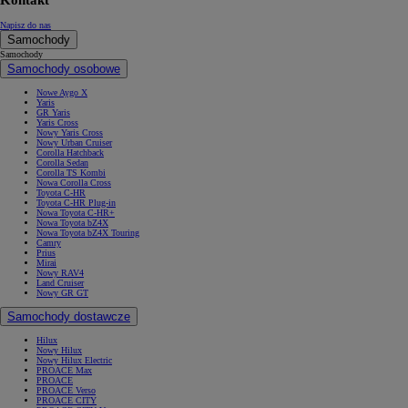
Kontakt
Napisz do nas
Samochody
Samochody
Samochody osobowe
Nowe Aygo X
Yaris
GR Yaris
Yaris Cross
Nowy Yaris Cross
Nowy Urban Cruiser
Corolla Hatchback
Corolla Sedan
Corolla TS Kombi
Nowa Corolla Cross
Toyota C-HR
Toyota C-HR Plug-in
Nowa Toyota C-HR+
Nowa Toyota bZ4X
Nowa Toyota bZ4X Touring
Camry
Prius
Mirai
Nowy RAV4
Land Cruiser
Nowy GR GT
Samochody dostawcze
Hilux
Nowy Hilux
Nowy Hilux Electric
PROACE Max
PROACE
PROACE Verso
PROACE CITY