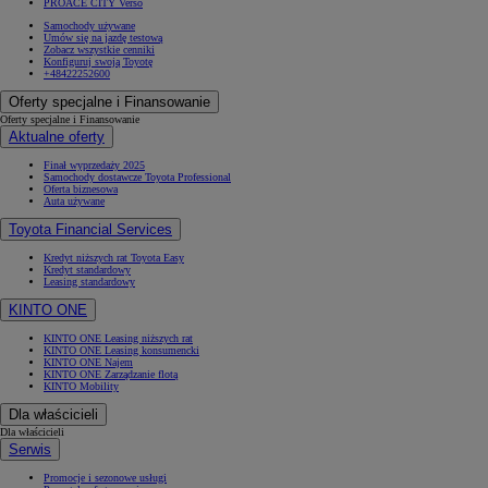
PROACE CITY Verso
Samochody używane
Umów się na jazdę testową
Zobacz wszystkie cenniki
Konfiguruj swoją Toyotę
+48422252600
Oferty specjalne i Finansowanie
Oferty specjalne i Finansowanie
Aktualne oferty
Finał wyprzedaży 2025
Samochody dostawcze Toyota Professional
Oferta biznesowa
Auta używane
Toyota Financial Services
Kredyt niższych rat Toyota Easy
Kredyt standardowy
Leasing standardowy
KINTO ONE
KINTO ONE Leasing niższych rat
KINTO ONE Leasing konsumencki
KINTO ONE Najem
KINTO ONE Zarządzanie flotą
KINTO Mobility
Dla właścicieli
Dla właścicieli
Serwis
Promocje i sezonowe usługi