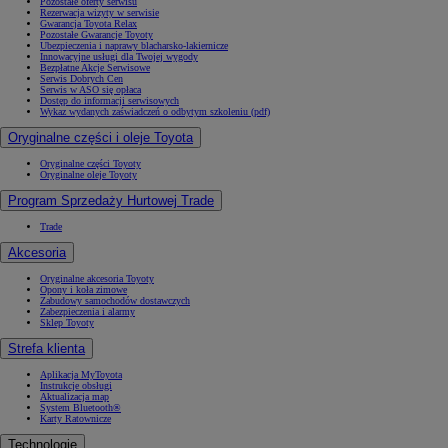
Pozostałe oferty serwisu
Rezerwacja wizyty w serwisie
Gwarancja Toyota Relax
Pozostałe Gwarancje Toyoty
Ubezpieczenia i naprawy blacharsko-lakiernicze
Innowacyjne usługi dla Twojej wygody
Bezpłatne Akcje Serwisowe
Serwis Dobrych Cen
Serwis w ASO się opłaca
Dostęp do informacji serwisowych
Wykaz wydanych zaświadczeń o odbytym szkoleniu (pdf)
Oryginalne części i oleje Toyota
Oryginalne części Toyoty
Oryginalne oleje Toyoty
Program Sprzedaży Hurtowej Trade
Trade
Akcesoria
Oryginalne akcesoria Toyoty
Opony i koła zimowe
Zabudowy samochodów dostawczych
Zabezpieczenia i alarmy
Sklep Toyoty
Strefa klienta
Aplikacja MyToyota
Instrukcje obsługi
Aktualizacja map
System Bluetooth®
Karty Ratownicze
Technologie