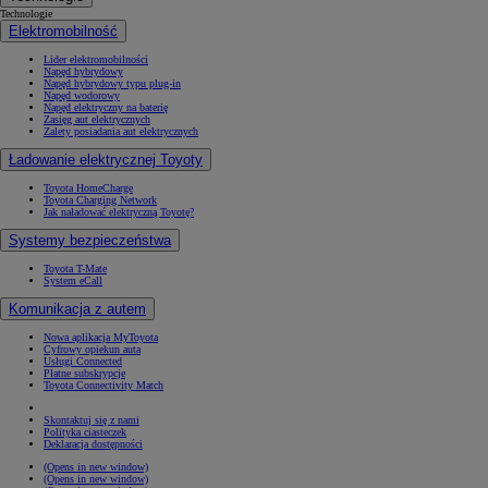
Technologie
Elektromobilność
Lider elektromobilności
Napęd hybrydowy
Napęd hybrydowy typu plug-in
Napęd wodorowy
Napęd elektryczny na baterię
Zasięg aut elektrycznych
Zalety posiadania aut elektrycznych
Ładowanie elektrycznej Toyoty
Toyota HomeCharge
Toyota Charging Network
Jak naładować elektryczną Toyotę?
Systemy bezpieczeństwa
Toyota T-Mate
System eCall
Komunikacja z autem
Nowa aplikacja MyToyota
Cyfrowy opiekun auta
Usługi Connected
Płatne subskrypcje
Toyota Connectivity Match
Skontaktuj się z nami
Polityka ciasteczek
Deklaracja dostępności
(Opens in new window)
(Opens in new window)