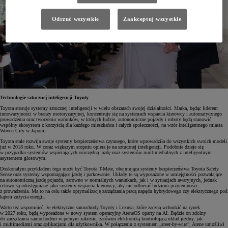
Odrzuć wszystkie
Zaakceptuj wszystkie
Technologie sztucznej inteligencji Toyoty
Toyota stosuje systemy sztucznej inteligencji w wielu obszarach swojej działalności. Marka, będąc liderem
innowacyjności w branży motoryzacyjnej, koncentruje się na systemach wsparcia kierowcy i automatycznego
prowadzenia oraz tworzeniu warunków, w których ludzie, autonomiczne pojazdy i roboty będą stanowić
wspólny ekosystem z korzyścią dla każdego mieszkańca i całych społeczności, na wzór inteligentnego miasta
Woven City w Japonii.
Toyota stale rozwija swoje systemy bezpieczeństwa czynnego, które wprowadziła do wszystkich swoich modeli
już w 2018 roku. W coraz większym stopniu opiera je na sztucznej inteligencji. Podobnie dzieje się
w przypadku systemów wspierających oszczędną jazdę oraz systemów multimedialnych z inteligentnym
asystentem głosowym.
Doskonałym przykładem tego może być Toyota T-Mate, obejmująca systemy bezpieczeństwa Toyota Safety
Sense oraz systemy wspomagające jazdę i parkowanie. Układy te są wyposażone w umiejętności pozwalające
na autonomiczną jazdę pojazdu, zarówno w normalnych warunkach, jak i w sytuacjach awaryjnych, jednak
celowo są udostępniane jako systemy wsparcia kierowcy, aby nie odbierać ludziom przyjemności
z prowadzenia. Ma to na celu także optymalizację zarządzania pracą napędu hybrydowego czy elektrycznego pod
kątem zużycia energii.
Warto też wspomnieć, że elektryczne samochody Toyoty i Lexusa, które zaczną wchodzić na rynek
w 2027 roku, będą wyposażone w nowy system operacyjny AreneOS oparty na AI. Będzie on zdolny
do zarządzania samochodem w pełnym zakresie, zarówno elektroniką kontrolującą układ jezdny, jak
i multimediami oraz aplikacjami dla użytkownika. W połączeniu z systemem „steer-by-wire”, Arene umożliwi