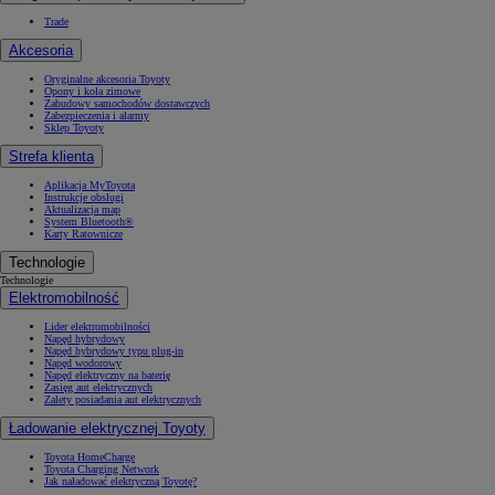
Trade
Akcesoria
Oryginalne akcesoria Toyoty
Opony i koła zimowe
Zabudowy samochodów dostawczych
Zabezpieczenia i alarmy
Sklep Toyoty
Strefa klienta
Aplikacja MyToyota
Instrukcje obsługi
Aktualizacja map
System Bluetooth®
Karty Ratownicze
Technologie
Technologie
Elektromobilność
Lider elektromobilności
Napęd hybrydowy
Napęd hybrydowy typu plug-in
Napęd wodorowy
Napęd elektryczny na baterię
Zasięg aut elektrycznych
Zalety posiadania aut elektrycznych
Ładowanie elektrycznej Toyoty
Toyota HomeCharge
Toyota Charging Network
Jak naładować elektryczną Toyotę?