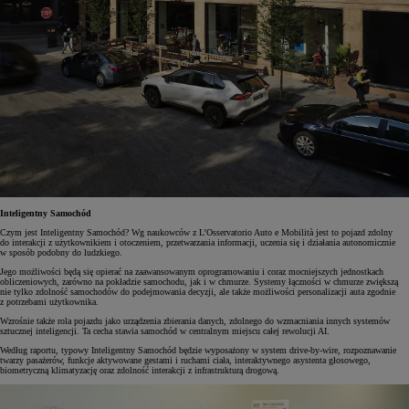
Inteligentny Samochód
Czym jest Inteligentny Samochód? Wg naukowców z L’Osservatorio Auto e Mobilità jest to pojazd zdolny
do interakcji z użytkownikiem i otoczeniem, przetwarzania informacji, uczenia się i działania autonomicznie
w sposób podobny do ludzkiego.
Jego możliwości będą się opierać na zaawansowanym oprogramowaniu i coraz mocniejszych jednostkach
obliczeniowych, zarówno na pokładzie samochodu, jak i w chmurze. Systemy łączności w chmurze zwiększą
nie tylko zdolność samochodów do podejmowania decyzji, ale także możliwości personalizacji auta zgodnie
z potrzebami użytkownika.
Wzrośnie także rola pojazdu jako urządzenia zbierania danych, zdolnego do wzmacniania innych systemów
sztucznej inteligencji. Ta cecha stawia samochód w centralnym miejscu całej rewolucji AI.
Według raportu, typowy Inteligentny Samochód będzie wyposażony w system drive-by-wire, rozpoznawanie
twarzy pasażerów, funkcje aktywowane gestami i ruchami ciała, interaktywnego asystenta głosowego,
biometryczną klimatyzację oraz zdolność interakcji z infrastrukturą drogową.