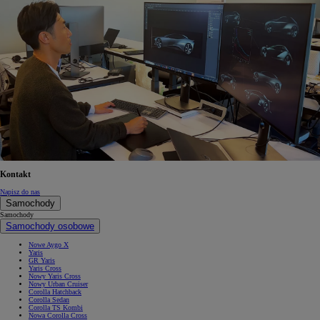
Kontakt
Napisz do nas
Samochody
Samochody
Samochody osobowe
Nowe Aygo X
Yaris
GR Yaris
Yaris Cross
Nowy Yaris Cross
Nowy Urban Cruiser
Corolla Hatchback
Corolla Sedan
Corolla TS Kombi
Nowa Corolla Cross