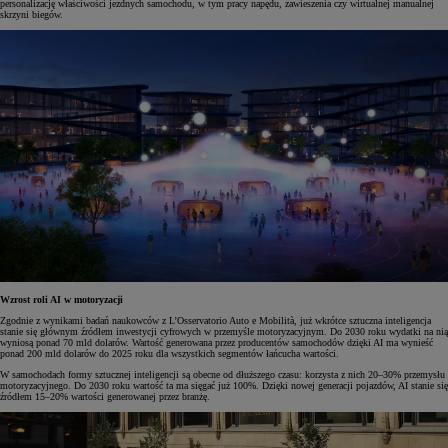
personalizację właściwości jezdnych samochodu, w tym pracy napędu, zawieszenia czy wirtualnej manualnej
skrzyni biegów.
Wzrost roli AI w motoryzacji
Zgodnie z wynikami badań naukowców z L’Osservatorio Auto e Mobilità, już wkrótce sztuczna inteligencja
stanie się głównym źródłem inwestycji cyfrowych w przemyśle motoryzacyjnym. Do 2030 roku wydatki na nią
wyniosą ponad 70 mld dolarów. Wartość generowana przez producentów samochodów dzięki AI ma wynieść
ponad 200 mld dolarów do 2025 roku dla wszystkich segmentów łańcucha wartości.
W samochodach formy sztucznej inteligencji są obecne od dłuższego czasu: korzysta z nich 20–30% przemysłu
motoryzacyjnego. Do 2030 roku wartość ta ma sięgać już 100%. Dzięki nowej generacji pojazdów, AI stanie się
źródłem 15–20% wartości generowanej przez branżę.