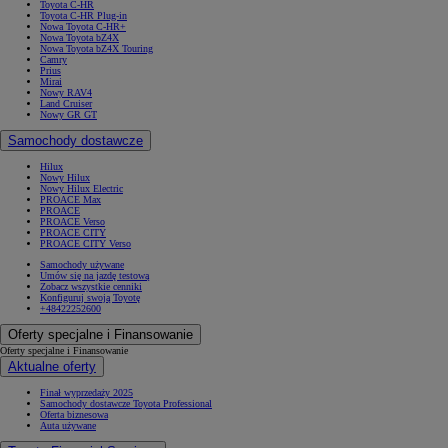
Toyota C-HR
Toyota C-HR Plug-in
Nowa Toyota C-HR+
Nowa Toyota bZ4X
Nowa Toyota bZ4X Touring
Camry
Prius
Mirai
Nowy RAV4
Land Cruiser
Nowy GR GT
Samochody dostawcze
Hilux
Nowy Hilux
Nowy Hilux Electric
PROACE Max
PROACE
PROACE Verso
PROACE CITY
PROACE CITY Verso
Samochody używane
Umów się na jazdę testową
Zobacz wszystkie cenniki
Konfiguruj swoją Toyotę
+48422252600
Oferty specjalne i Finansowanie
Oferty specjalne i Finansowanie
Aktualne oferty
Finał wyprzedaży 2025
Samochody dostawcze Toyota Professional
Oferta biznesowa
Auta używane