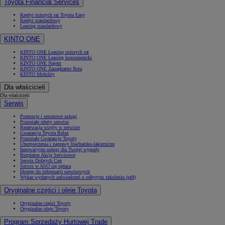
Toyota Financial Services
Kredyt niższych rat Toyota Easy
Kredyt standardowy
Leasing standardowy
KINTO ONE
KINTO ONE Leasing niższych rat
KINTO ONE Leasing konsumencki
KINTO ONE Najem
KINTO ONE Zarządzanie flotą
KINTO Mobility
Dla właścicieli
Dla właścicieli
Serwis
Promocje i sezonowe usługi
Pozostałe oferty serwisu
Rezerwacja wizyty w serwisie
Gwarancja Toyota Relax
Pozostałe Gwarancje Toyoty
Ubezpieczenia i naprawy blacharsko-lakiernicze
Innowacyjne usługi dla Twojej wygody
Bezpłatne Akcje Serwisowe
Serwis Dobrych Cen
Serwis w ASO się opłaca
Dostęp do informacji serwisowych
Wykaz wydanych zaświadczeń o odbytym szkoleniu (pdf)
Oryginalne części i oleje Toyota
Oryginalne części Toyoty
Oryginalne oleje Toyoty
Program Sprzedaży Hurtowej Trade