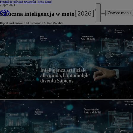
Przejdź do głównej zawartości
(Press Enter)
2 lipca 2024
Sztuczna inteligencja w motoryzacji
Otwórz menu
Raport naukowców z L’Osservatorio Auto e Mobilità