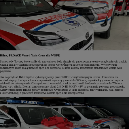
Hilux, PROACE Verso i Yaris Cross dla WOPR
Samochody Toyoty, które trafiły do ratowników, będą służyły do patrolowania terenów przybrzeżnych, a także
wezmą udział w akcjach ratowniczych na terenie województwa kujawsko-pomorskiego. Wykonywanie
codziennych zadań mają ułatwiać specjalne akcesoria, o które zostały rozszerzone standardowe wersje tych
pojazdów.
Tak na przykład Hilux będzie wykorzystywany przez WOPR w najtrudniejszym terenie. Poruszanie się
w niedostępnych miejscach ułatwia prześwit wynoszący nawet do 323 mm, wysokie kąty natarcia i zejścia,
zdolność do pokonywania 42-stopniowych wzniesień, a także możliwość brodzenia w wodzie do 700 mm.
Napęd 4x4, silniki Diesla i zaawansowany układ 2.8 D-4D MHEV 48V to gwarancja pewnego prowadzenia.
Cztery egzemplarze Hiluxa zostały dodatkowo wyposażone w takie akcesoria, jak wyciągarka, hak, hardtop
i kufer dachowy, a przestrzeń ładunkowa została specjalnie zabezpieczona.