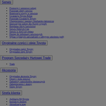
Serwis
Promocje i sezonowe usługi
Pozostałe oferty serwisu
Rezerwacja wizyty w serwisie
Gwarancja Toyota Relax
Pozostałe Gwarancje Toyoty
Ubezpieczenia i naprawy blacharsko-lakiernicze
Innowacyjne usługi dla Twojej wygody
Bezpłatne Akcje Serwisowe
Serwis Dobrych Cen
Serwis w ASO się opłaca
Dostęp do informacji serwisowych
Wykaz wydanych zaświadczeń o odbytym szkoleniu (pdf)
Oryginalne części i oleje Toyota
Oryginalne części Toyoty
Oryginalne oleje Toyoty
Program Sprzedaży Hurtowej Trade
Trade
Akcesoria
Oryginalne akcesoria Toyoty
Opony i koła zimowe
Zabudowy samochodów dostawczych
Zabezpieczenia i alarmy
Sklep Toyoty
Strefa klienta
Aplikacja MyToyota
Instrukcje obsługi
Aktualizacja map