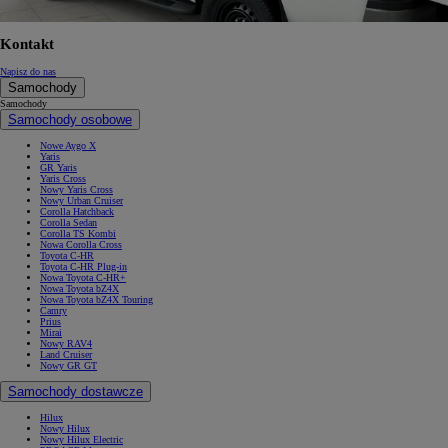
Kontakt
Napisz do nas
Samochody
Samochody
Samochody osobowe
Nowe Aygo X
Yaris
GR Yaris
Yaris Cross
Nowy Yaris Cross
Nowy Urban Cruiser
Corolla Hatchback
Corolla Sedan
Corolla TS Kombi
Nowa Corolla Cross
Toyota C-HR
Toyota C-HR Plug-in
Nowa Toyota C-HR+
Nowa Toyota bZ4X
Nowa Toyota bZ4X Touring
Camry
Prius
Mirai
Nowy RAV4
Land Cruiser
Nowy GR GT
Samochody dostawcze
Hilux
Nowy Hilux
Nowy Hilux Electric