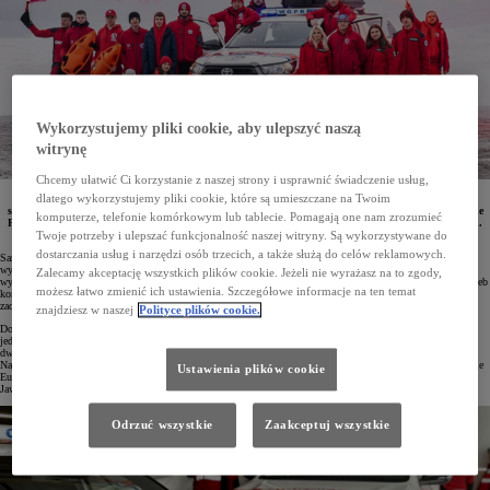
Wykorzystujemy pliki cookie, aby ulepszyć naszą
witrynę
Chcemy ułatwić Ci korzystanie z naszej strony i usprawnić świadczenie usług,
dlatego wykorzystujemy pliki cookie, które są umieszczane na Twoim
Flota ratowników WOPR z województwa kujawsko-pomorskiego została rozszerzona o osiem
samochodów Toyoty. Odpowiednio przystosowane Hiluxy, Yarisy Cross z napędem 4x4 oraz pojemne
komputerze, telefonie komórkowym lub tablecie. Pomagają one nam zrozumieć
PROACE Verso będą pomagać w patrolowaniu terenów przybrzeżnych oraz w akcjach ratowniczych.
Pojazdy przekazał salon Toyota Bydgoszcz.
Twoje potrzeby i ulepszać funkcjonalność naszej witryny. Są wykorzystywane do
dostarczania usług i narzędzi osób trzecich, a także służą do celów reklamowych.
Samochody Toyoty od lat słyną ze swej niezawodności i trwałości. Ze względu na swoje atuty chętnie są
wybierane przez policję, wojsko, straż pożarną, straż miejską, pogotowie energetyczne, są również
Zalecamy akceptację wszystkich plików cookie. Jeżeli nie wyrażasz na to zgody,
wykorzystywane w ratownictwie wodnym i górskim. Każdy model z łatwością można przystosować do potrzeb
możesz łatwo zmienić ich ustawienia. Szczegółowe informacje na ten temat
konkretnej służby, a tym samym wesprzeć funkcjonariuszy i ratowników w wykonywaniu ich codziennych
zadań.
znajdziesz w naszej
Polityce plików cookie.
Doskonałym przykładem tego jest ostatni nabytek WOPR Województwa Kujawsko-Pomorskiego. Flota tej
jednostki została rozszerzona ostatnio aż o osiem Toyot – cztery egzemplarze pick-upa Hilux z napędem 4x4,
dwie Toyoty PROACE Verso oraz dwa Yarisy Cross z inteligentnym napędem na cztery koła AWD-i.
Największy zakup pojazdów ratowniczych dla jednostek z tego regionu został sfinansowany przy współudziale
Ustawienia plików cookie
Europejskiego Funduszu Rozwoju Regionalnego. Auta dostarczył salon Toyota Bydgoszcz z grupy dilerskiej
Jaworski Auto.
Odrzuć wszystkie
Zaakceptuj wszystkie