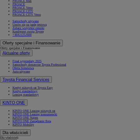
PROACE Max
PROACE
PROACE Verso
PROACE CITY
PROACE CITY Verso
Samochody używane
Umów się na jazdę testową
Zobacz wszystkie cenniki
Konfiguruj swoją Toyotę
+48422252600
Oferty specjalne i Finansowanie
Oferty specjalne i Finansowanie
Aktualne oferty
Finał wyprzedaży 2025
Samochody dostawcze Toyota Professional
Oferta biznesowa
Auta używane
Toyota Financial Services
Kredyt niższych rat Toyota Easy
Kredyt standardowy
Leasing standardowy
KINTO ONE
KINTO ONE Leasing niższych rat
KINTO ONE Leasing konsumencki
KINTO ONE Najem
KINTO ONE Zarządzanie flotą
KINTO Mobility
Dla właścicieli
Dla właścicieli