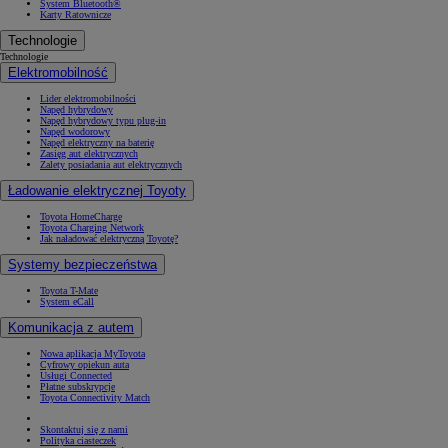
System Bluetooth®
Karty Ratownicze
Technologie
Technologie
Elektromobilność
Lider elektromobilności
Napęd hybrydowy
Napęd hybrydowy typu plug-in
Napęd wodorowy
Napęd elektryczny na baterię
Zasięg aut elektrycznych
Zalety posiadania aut elektrycznych
Ładowanie elektrycznej Toyoty
Toyota HomeCharge
Toyota Charging Network
Jak naładować elektryczną Toyotę?
Systemy bezpieczeństwa
Toyota T-Mate
System eCall
Komunikacja z autem
Nowa aplikacja MyToyota
Cyfrowy opiekun auta
Usługi Connected
Płatne subskrypcje
Toyota Connectivity Match
Skontaktuj się z nami
Polityka ciasteczek