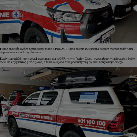
Funkcjonalność dwóch egzemplarzy modelu PROACE Verso została zwiększona poprzez montaż haków oraz
doposażenie aut w kufry dachowe.
Każdy samochód, który został przekazany dla WOPR, w tym Yarisy Cross, wyposażono w radiostację i belkę
świetlną z sygnalizacją dźwiękową, a także oklejono folią pryzmatyczną pojazdu uprzywilejowanego.