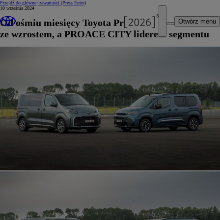
Przejdź do głównej zawartości
(Press Enter)
10 września 2024
Od ośmiu miesięcy Toyota Professional
Otwórz menu
ze wzrostem, a PROACE CITY liderem segmentu