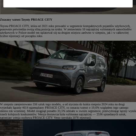
Znaczny wzrost Toyoty PROACE CITY
Toyota PROACE CITY, która od 2021 roku prowadzi w segmencie kompaktowych pojazdów użytkowych,
ponownie potwierdza swoją silną pozycję na rynku. W zestawieniu 10 najczęściej wybieranych samochodów
użytkowych w Polsce model ten uplasował się na drugim miejscu zarówno w sierpniu, jak i w całkowitej
liczbie rejestracji od początku roku.
W sierpniu zarejestrowano 556 sztuk tego modelu, a od stycznia do końca sierpnia 2024 roku na drogi
wyjechało łącznie 4614 egzemplarzy PROACE CITY, co oznacza wzrost o 19,6% względem tego samego
okresu rok wcześniej. Model osiągnął ponadto 33,5% udziału w swoim segmencie, przewyższając łączny wynik
trzech kolejnych konkurentów. Wersja dostawcza była wybierana najczęściej — 2536 sprzedanych sztuk,
natomiast wersja osobowa PROACE CITY Verso uzyskała 2078 rejestracji.