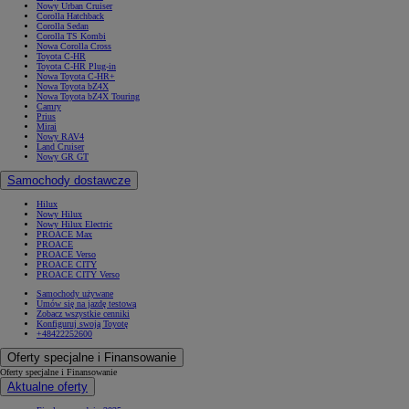
Nowy Urban Cruiser
Corolla Hatchback
Corolla Sedan
Corolla TS Kombi
Nowa Corolla Cross
Toyota C-HR
Toyota C-HR Plug-in
Nowa Toyota C-HR+
Nowa Toyota bZ4X
Nowa Toyota bZ4X Touring
Camry
Prius
Mirai
Nowy RAV4
Land Cruiser
Nowy GR GT
Samochody dostawcze
Hilux
Nowy Hilux
Nowy Hilux Electric
PROACE Max
PROACE
PROACE Verso
PROACE CITY
PROACE CITY Verso
Samochody używane
Umów się na jazdę testową
Zobacz wszystkie cenniki
Konfiguruj swoją Toyotę
+48422252600
Oferty specjalne i Finansowanie
Oferty specjalne i Finansowanie
Aktualne oferty