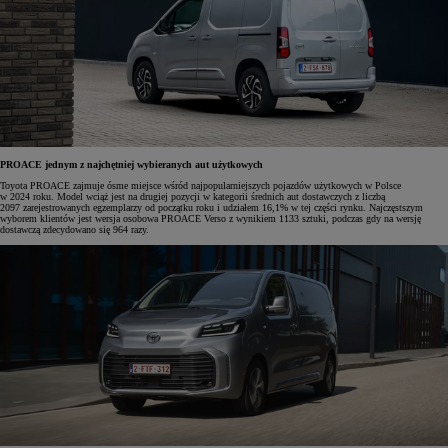
PROACE jednym z najchętniej wybieranych aut użytkowych
Toyota PROACE zajmuje ósme miejsce wśród najpopularniejszych pojazdów użytkowych w Polsce
w 2024 roku. Model wciąż jest na drugiej pozycji w kategorii średnich aut dostawczych z liczbą
2097 zarejestrowanych egzemplarzy od początku roku i udziałem 16,1% w tej części rynku. Najczęstszym
wyborem klientów jest wersja osobowa PROACE Verso z wynikiem 1133 sztuki, podczas gdy na wersję
dostawczą zdecydowano się 964 razy.