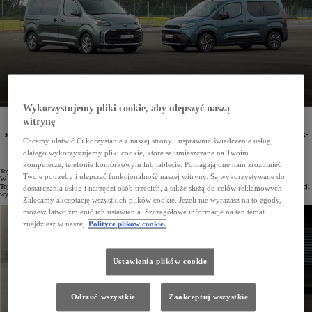
Wykorzystujemy pliki cookie, aby ulepszyć naszą
Od stycznia do sierpnia 2024 roku w Polsce zarejestrowano już 7829 pojazdów z linii Toyota
witrynę
Professional, co stanowi wzrost 7,6% względem ubiegłego roku. Wśród 10 najczęściej wybieranych
samochodów użytkowych znajdują się modele PROACE CITY i PROACE, z kolei w segmencie pick-
Chcemy ułatwić Ci korzystanie z naszej strony i usprawnić świadczenie usług,
upów 33,8% udziału przypada Toyocie Hilux.
dlatego wykorzystujemy pliki cookie, które są umieszczane na Twoim
komputerze, telefonie komórkowym lub tablecie. Pomagają one nam zrozumieć
Toyota Professional odnotowuje dynamiczny wzrost sprzedaży w 2024 roku, osiągając znakomite wyniki.
Twoje potrzeby i ulepszać funkcjonalność naszej witryny. Są wykorzystywane do
W pierwszych ośmiu miesiącach roku zarejestrowano w Polsce 7829 pojazdów dostawczych i osobowych
Toyota Professional, co oznacza wzrost o 7,6% rok do roku. W samym tylko sierpniu liczba nowych rejestracji
dostarczania usług i narzędzi osób trzecich, a także służą do celów reklamowych.
wyniosła 918 aut.
Zalecamy akceptację wszystkich plików cookie. Jeżeli nie wyrażasz na to zgody,
możesz łatwo zmienić ich ustawienia. Szczegółowe informacje na ten temat
znajdziesz w naszej
Polityce plików cookie.
Ustawienia plików cookie
Odrzuć wszystkie
Zaakceptuj wszystkie