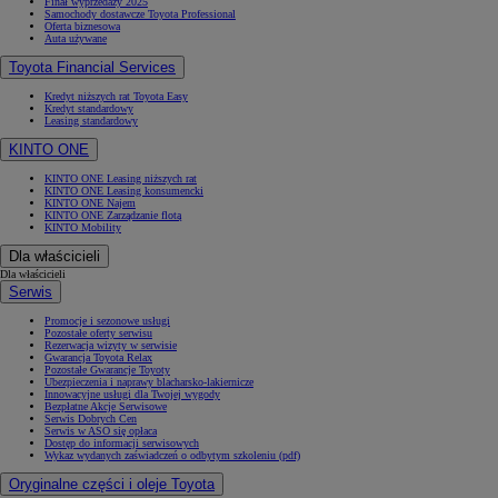
Finał wyprzedaży 2025
Samochody dostawcze Toyota Professional
Oferta biznesowa
Auta używane
Toyota Financial Services
Kredyt niższych rat Toyota Easy
Kredyt standardowy
Leasing standardowy
KINTO ONE
KINTO ONE Leasing niższych rat
KINTO ONE Leasing konsumencki
KINTO ONE Najem
KINTO ONE Zarządzanie flotą
KINTO Mobility
Dla właścicieli
Dla właścicieli
Serwis
Promocje i sezonowe usługi
Pozostałe oferty serwisu
Rezerwacja wizyty w serwisie
Gwarancja Toyota Relax
Pozostałe Gwarancje Toyoty
Ubezpieczenia i naprawy blacharsko-lakiernicze
Innowacyjne usługi dla Twojej wygody
Bezpłatne Akcje Serwisowe
Serwis Dobrych Cen
Serwis w ASO się opłaca
Dostęp do informacji serwisowych
Wykaz wydanych zaświadczeń o odbytym szkoleniu (pdf)
Oryginalne części i oleje Toyota