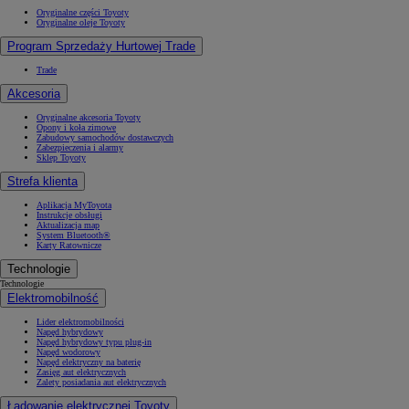
Oryginalne części Toyoty
Oryginalne oleje Toyoty
Program Sprzedaży Hurtowej Trade
Trade
Akcesoria
Oryginalne akcesoria Toyoty
Opony i koła zimowe
Zabudowy samochodów dostawczych
Zabezpieczenia i alarmy
Sklep Toyoty
Strefa klienta
Aplikacja MyToyota
Instrukcje obsługi
Aktualizacja map
System Bluetooth®
Karty Ratownicze
Technologie
Technologie
Elektromobilność
Lider elektromobilności
Napęd hybrydowy
Napęd hybrydowy typu plug-in
Napęd wodorowy
Napęd elektryczny na baterię
Zasięg aut elektrycznych
Zalety posiadania aut elektrycznych
Ładowanie elektrycznej Toyoty