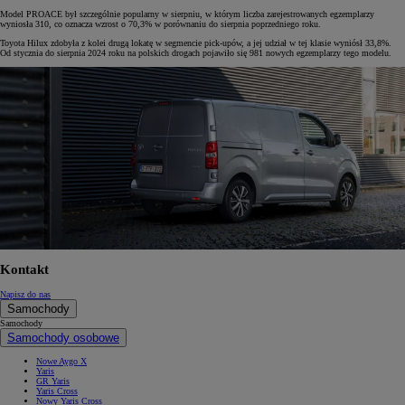
Model PROACE był szczególnie popularny w sierpniu, w którym liczba zarejestrowanych egzemplarzy
wyniosła 310, co oznacza wzrost o 70,3% w porównaniu do sierpnia poprzedniego roku.
Toyota Hilux zdobyła z kolei drugą lokatę w segmencie pick-upów, a jej udział w tej klasie wyniósł 33,8%.
Od stycznia do sierpnia 2024 roku na polskich drogach pojawiło się 981 nowych egzemplarzy tego modelu.
Kontakt
Napisz do nas
Samochody
Samochody
Samochody osobowe
Nowe Aygo X
Yaris
GR Yaris
Yaris Cross
Nowy Yaris Cross