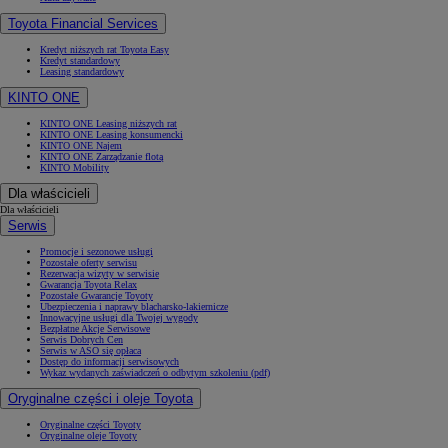
Toyota Financial Services
Kredyt niższych rat Toyota Easy
Kredyt standardowy
Leasing standardowy
KINTO ONE
KINTO ONE Leasing niższych rat
KINTO ONE Leasing konsumencki
KINTO ONE Najem
KINTO ONE Zarządzanie flotą
KINTO Mobility
Dla właścicieli
Dla właścicieli
Serwis
Promocje i sezonowe usługi
Pozostałe oferty serwisu
Rezerwacja wizyty w serwisie
Gwarancja Toyota Relax
Pozostałe Gwarancje Toyoty
Ubezpieczenia i naprawy blacharsko-lakiernicze
Innowacyjne usługi dla Twojej wygody
Bezpłatne Akcje Serwisowe
Serwis Dobrych Cen
Serwis w ASO się opłaca
Dostęp do informacji serwisowych
Wykaz wydanych zaświadczeń o odbytym szkoleniu (pdf)
Oryginalne części i oleje Toyota
Oryginalne części Toyoty
Oryginalne oleje Toyoty