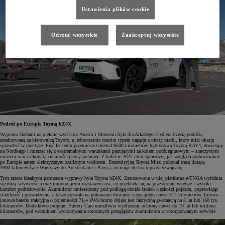
Ustawienia plików cookie
Odrzuć wszystkie
Zaakceptuj wszystkie
Podróż po Europie Toyotą bZ4X
Wyprawa śladami najpiękniejszych tras Austrii i Słowenii była dla Arkadego Fiedlera trzecią podróżą
zrealizowaną za kierownicą Toyoty, a jednocześnie trzecim typem napędu z oferty marki, który miał okazję
sprawdzić w praktyce. Pięć lat temu przemierzył niemal 9500 kilometrów hybrydową Toyotą RAV4, docierając
na Nordkapp i mierząc się z ekstremalnymi warunkami panującymi za kołem podbiegunowym – siarczystym
mrozem oraz całkowitą ciemnością nocy polarnej. Z kolei w 2022 roku sprawdził, jak wygląda podróżowanie
po Europie autem elektrycznym zasilanym wodorem. Bezemisyjną Toyotą Mirai pokonał trasę liczącą
4900 kilometrów z Warszawy do Amsterdamu i Paryża, wracając do kraju przez Szwajcarię.
Tym razem idealnym partnerem wyprawy była Toyota bZ4X. Zastosowana w niej platforma e-TNGA wyróżnia
się dużą sztywnością oraz imponującym rozstawem osi, co przekłada się na przestronne wnętrze i wysoki
komfort podróżowania. Akumulator umieszczony pod podłogą obniża środek ciężkości pojazdu, poprawiając
stabilność i prowadzenie, a także pozwala na pokonanie dystansu sięgającego nawet 514 kilometrów. Litowo-
jonowa bateria trakcyjna o pojemności 71,4 kWh brutto objęta jest fabryczną gwarancją na 8 lat lub 160 tys.
kilometrów. Dodatkowo program Battery Care umożliwia wydłużenie ochrony nawet do 10 lat lub miliona
kilometrów, pod warunkiem wykonywania corocznych przeglądów akumulatora w autoryzowanym serwisie.