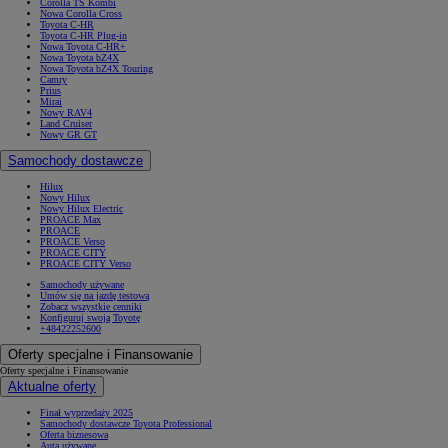
Corolla TS Kombi
Nowa Corolla Cross
Toyota C-HR
Toyota C-HR Plug-in
Nowa Toyota C-HR+
Nowa Toyota bZ4X
Nowa Toyota bZ4X Touring
Camry
Prius
Mirai
Nowy RAV4
Land Cruiser
Nowy GR GT
Samochody dostawcze
Hilux
Nowy Hilux
Nowy Hilux Electric
PROACE Max
PROACE
PROACE Verso
PROACE CITY
PROACE CITY Verso
Samochody używane
Umów się na jazdę testową
Zobacz wszystkie cenniki
Konfiguruj swoją Toyotę
+48422252600
Oferty specjalne i Finansowanie
Oferty specjalne i Finansowanie
Aktualne oferty
Finał wyprzedaży 2025
Samochody dostawcze Toyota Professional
Oferta biznesowa
Auta używane