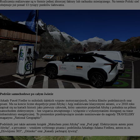
Rozliczenia realizowane są w formie jednej zbiorczej faktury lub rachunku miesięcznego. Na terenie Polski sieć
obejmuje już ponad 13 tysięcy punktów ładowania.
Podróże samochodowe po całym świecie
Arkady Paweł Fiedler to miłośnik dalekich wypraw motoryzacyjnych, twórca filmów podróżniczych oraz
pisarz. Ma na koncie liczne ekspedycje przez Afrykę i Azję realizowane klasycznymi autami, a w 2018 roku
zapisał się na kartach historii jako pierwszy człowiek, który samotnie przejechał Afrykę z południa na północ
samochodem elektrycznym – bez wsparcia zewnętrznego i wyłącznie z wykorzystaniem dostępnej na trasie
infrastruktury energetycznej. To pionierskie przedsięwzięcie zostało nominowane do nagrody TRAVELERY
magazynu „National Geographic”.
Podróżnik jest także autorem książek „Maluchem przez Afrykę” oraz „Pod prąd. Elektrycznym autem przez
Afrykę”, a prywatnie – wnukiem wybitnego pisarza i podróżnika Arkadego Adama Fiedlera, autora m.in.
„Dywizjonu 303”, „Orinoko” oraz „Kanady pachnącej żywicą”.