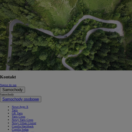
Kontakt
Napisz do nas
Samochody
Samochody
Samochody osobowe
Nowe Aygo X
Yaris
GR Yaris
Yaris Cross
Nowy Yaris Cross
Nowy Urban Cruiser
Corolla Hatchback
Corolla Sedan