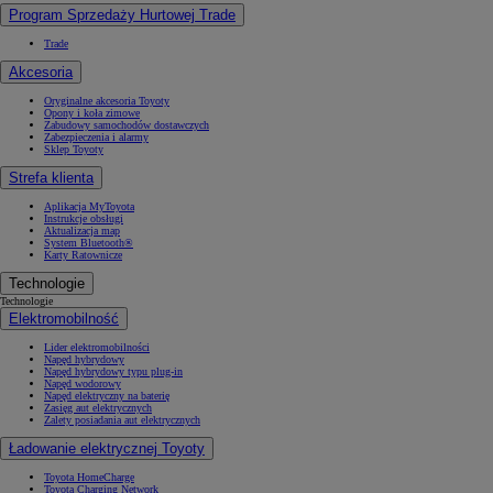
Program Sprzedaży Hurtowej Trade
Trade
Akcesoria
Oryginalne akcesoria Toyoty
Opony i koła zimowe
Zabudowy samochodów dostawczych
Zabezpieczenia i alarmy
Sklep Toyoty
Strefa klienta
Aplikacja MyToyota
Instrukcje obsługi
Aktualizacja map
System Bluetooth®
Karty Ratownicze
Technologie
Technologie
Elektromobilność
Lider elektromobilności
Napęd hybrydowy
Napęd hybrydowy typu plug-in
Napęd wodorowy
Napęd elektryczny na baterię
Zasięg aut elektrycznych
Zalety posiadania aut elektrycznych
Ładowanie elektrycznej Toyoty
Toyota HomeCharge
Toyota Charging Network