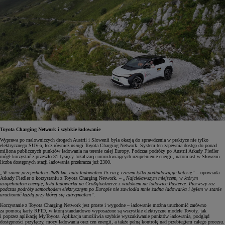
Toyota Charging Network i szybkie ładowanie
Wyprawa po malowniczych drogach Austrii i Słowenii była okazją do sprawdzenia w praktyce nie tylko
elektrycznego SUV-a, lecz również usługi Toyota Charging Network. System ten zapewnia dostęp do ponad
miliona publicznych punktów ładowania na terenie całej Europy. Podczas podróży po Austrii Arkady Fiedler
mógł korzystać z przeszło 31 tysięcy lokalizacji umożliwiających uzupełnienie energii, natomiast w Słowenii
liczba dostępnych stacji ładowania przekracza już 2300.
„W sumie przejechałem 2889 km, auto ładowałem 15 razy, czasem tylko podładowując baterię”
– opowiada
Arkady Fiedler o korzystaniu z Toyota Charging Network. –
„Najciekawszym miejscem, w którym
uzupełniałem energię, była ładowarka na Großglocknerze z widokiem na lodowiec Pasterze. Pierwszy raz
podczas podróży samochodem elektrycznym po Europie nie zawiodła mnie żadna ładowarka i byłem w stanie
uruchomić każdą przy której się zatrzymałem”.
Korzystanie z Toyota Charging Network jest proste i wygodne – ładowanie można uruchomić zarówno
za pomocą karty RFID, w którą standardowo wyposażone są wszystkie elektryczne modele Toyoty, jak
i poprzez aplikację MyToyota. Aplikacja umożliwia szybkie wyszukiwanie punktów ładowania, podgląd
dostępności przyłączy, mocy ładowania oraz cen energii, a także pełną kontrolę nad przebiegiem całego procesu.