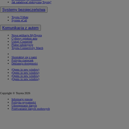
Jak naładować elektryczną Toyotę?
Systemy bezpieczeństwa
Toyota T-Mate
System eCall
Komunikacja z autem
Nowa aplikacja MyToyota
Cyfrowy opiekun auta
Usługi Connected
Płatne subskrypcje
Toyota Connectivity Match
Skontaktuj się z nami
Polityka ciasteczek
Deklaracja dostępności
(Opens in new window)
(Opens in new window)
(Opens in new window)
(Opens in new window)
Copyright © Toyota 2026
Informacje prawne
Polityka prywatności
Udostępnianie danych
Przetwarzanie danych osobowych