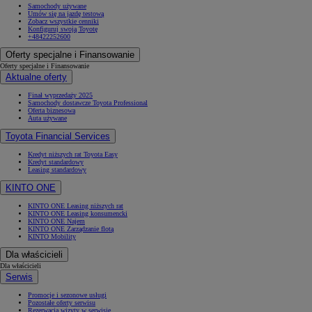
Samochody używane
Umów się na jazdę testową
Zobacz wszystkie cenniki
Konfiguruj swoją Toyotę
+48422252600
Oferty specjalne i Finansowanie
Oferty specjalne i Finansowanie
Aktualne oferty
Finał wyprzedaży 2025
Samochody dostawcze Toyota Professional
Oferta biznesowa
Auta używane
Toyota Financial Services
Kredyt niższych rat Toyota Easy
Kredyt standardowy
Leasing standardowy
KINTO ONE
KINTO ONE Leasing niższych rat
KINTO ONE Leasing konsumencki
KINTO ONE Najem
KINTO ONE Zarządzanie flotą
KINTO Mobility
Dla właścicieli
Dla właścicieli
Serwis
Promocje i sezonowe usługi
Pozostałe oferty serwisu
Rezerwacja wizyty w serwisie