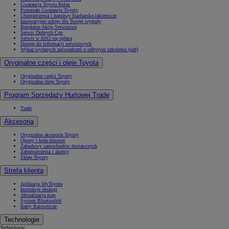
Gwarancja Toyota Relax
Pozostałe Gwarancje Toyoty
Ubezpieczenia i naprawy blacharsko-lakiernicze
Innowacyjne usługi dla Twojej wygody
Bezpłatne Akcje Serwisowe
Serwis Dobrych Cen
Serwis w ASO się opłaca
Dostęp do informacji serwisowych
Wykaz wydanych zaświadczeń o odbytym szkoleniu (pdf)
Oryginalne części i oleje Toyota
Oryginalne części Toyoty
Oryginalne oleje Toyoty
Program Sprzedaży Hurtowej Trade
Trade
Akcesoria
Oryginalne akcesoria Toyoty
Opony i koła zimowe
Zabudowy samochodów dostawczych
Zabezpieczenia i alarmy
Sklep Toyoty
Strefa klienta
Aplikacja MyToyota
Instrukcje obsługi
Aktualizacja map
System Bluetooth®
Karty Ratownicze
Technologie
Technologie