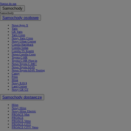
Napisz do nas
Samochody
Samochody
Samochody osobowe
Nowe Aygo X
Yaris
GR Yaris
Yaris Cross
Nowy Yaris Cross
Nowy Urban Cruiser
Corolla Hatchback
Corolla Sedan
Corolla TS Kombi
Nowa Corolla Cross
Toyota C-HR
Toyota C-HR Plug-in
Nowa Toyota C-HR+
Nowa Toyota bZ4X
Nowa Toyota bZ4X Touring
Camry
Prius
Mirai
Nowy RAV4
Land Cruiser
Nowy GR GT
Samochody dostawcze
Hilux
Nowy Hilux
Nowy Hilux Electric
PROACE Max
PROACE
PROACE Verso
PROACE CITY
PROACE CITY Verso