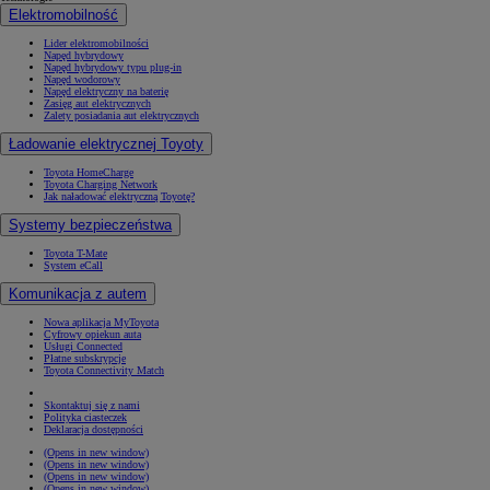
Elektromobilność
Lider elektromobilności
Napęd hybrydowy
Napęd hybrydowy typu plug-in
Napęd wodorowy
Napęd elektryczny na baterię
Zasięg aut elektrycznych
Zalety posiadania aut elektrycznych
Ładowanie elektrycznej Toyoty
Toyota HomeCharge
Toyota Charging Network
Jak naładować elektryczną Toyotę?
Systemy bezpieczeństwa
Toyota T-Mate
System eCall
Komunikacja z autem
Nowa aplikacja MyToyota
Cyfrowy opiekun auta
Usługi Connected
Płatne subskrypcje
Toyota Connectivity Match
Skontaktuj się z nami
Polityka ciasteczek
Deklaracja dostępności
(Opens in new window)
(Opens in new window)
(Opens in new window)
(Opens in new window)