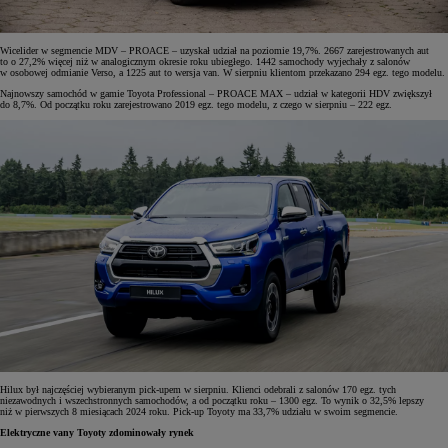
Wicelider w segmencie MDV – PROACE – uzyskał udział na poziomie 19,7%. 2667 zarejestrowanych aut
to o 27,2% więcej niż w analogicznym okresie roku ubiegłego. 1442 samochody wyjechały z salonów
w osobowej odmianie Verso, a 1225 aut to wersja van. W sierpniu klientom przekazano 294 egz. tego modelu.
Najnowszy samochód w gamie Toyota Professional – PROACE MAX – udział w kategorii HDV zwiększył
do 8,7%. Od początku roku zarejestrowano 2019 egz. tego modelu, z czego w sierpniu – 222 egz.
Hilux był najczęściej wybieranym pick-upem w sierpniu. Klienci odebrali z salonów 170 egz. tych
niezawodnych i wszechstronnych samochodów, a od początku roku – 1300 egz. To wynik o 32,5% lepszy
niż w pierwszych 8 miesiącach 2024 roku. Pick-up Toyoty ma 33,7% udziału w swoim segmencie.
Elektryczne vany Toyoty zdominowały rynek