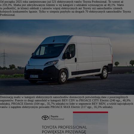
Od początku 2025 roku zarejestrowano już 521 elektrycznych vanów Toyota Professional. To wzrost aż
o 259,3%. Marka jest zdecydowanym liderem w tej kategorii z udziałem wynoszącym aż 40,1%. Warto
tu podkreślić, że klienci odebrali z salonów więcej elektrycznych aut Toyoty niż samochodów czterech
kolejnych konkurentów łącznie. Tylko w sierpniu przybyło na drogach 70 elektrycznych samochodów Toyota
Professional.
Dominację marki w kategorii elektrycznych samochodów dostawczych
potwierdzają dane z poszczególnych
segmentów. Prawie co drugi samochód w kategorii BEV CDV to PROACE CITY Electric (240 egz., 48,9%
udziału), PROACE Electric (164 egz., 35,7% udziału) to lider w segmencie BEV MDV, a wśród największych
vanów z napędem elektrycznym prowadzi PROACE MAX Electric (117 egz., 35,5% udziału).