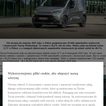
Od stycznia do sierpnia 2025 roku w Polsce zarejestrowano 10 660 samochodów osobowych
i dostawczych Toyota Professional. To wzrost o 36,2% rok do roku. Marka stała się liderem rynku
LCV w Polsce, a w kategorii elektrycznych samochodów dostawczych jej udział wzrósł do 40,1%.
Toyota Professional stała się zdecydowanym liderem rynku LCV po 8 miesiącach 2025 roku. W tym czasie
klienci odebrali z salonów i zarejestrowali 10 660 samochodów osobowych i dostawczych marki. Był to wynik
aż o 36,2% lepszy niż w analogicznym okresie roku ubiegłego. Tylko w sierpniu zarejestrowano 1252 pojazdy
Toyota Professional – aż o 36,4% więcej niż w tym samym miesiącu 2024 roku.
W zestawieniu 10 najczęściej rejestrowanych modeli LCV marka Toyota Professional jest reprezentowana przez
2 auta. Numerem jeden rankingu jest PROACE CITY (4581 egz.), a na szóstej lokacie został sklasyfikowany
większy PROACE (2667 egz.).
Wykorzystujemy pliki cookie, aby ulepszyć naszą
witrynę
Chcemy ułatwić Ci korzystanie z naszej strony i usprawnić świadczenie usług,
dlatego wykorzystujemy pliki cookie, które są umieszczane na Twoim
komputerze, telefonie komórkowym lub tablecie. Pomagają one nam zrozumieć
Twoje potrzeby i ulepszać funkcjonalność naszej witryny. Są wykorzystywane do
dostarczania usług i narzędzi osób trzecich, a także służą do celów reklamowych.
Zalecamy akceptację wszystkich plików cookie. Jeżeli nie wyrażasz na to zgody,