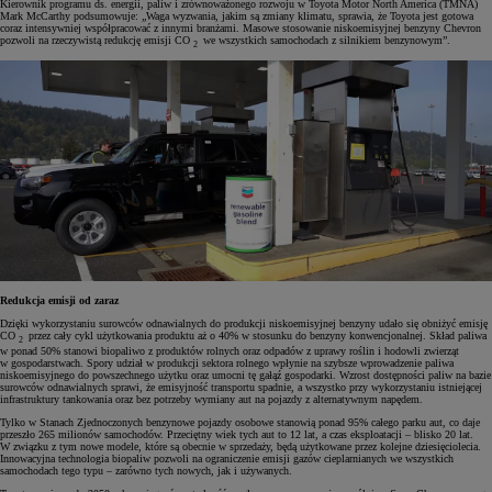
Kierownik programu ds. energii, paliw i zrównoważonego rozwoju w Toyota Motor North America (TMNA)
Mark McCarthy podsumowuje: „Waga wyzwania, jakim są zmiany klimatu, sprawia, że Toyota jest gotowa
coraz intensywniej współpracować z innymi branżami. Masowe stosowanie niskoemisyjnej benzyny Chevron
pozwoli na rzeczywistą redukcję emisji CO
we wszystkich samochodach z silnikiem benzynowym”.
2
Redukcja emisji od zaraz
Dzięki wykorzystaniu surowców odnawialnych do produkcji niskoemisyjnej benzyny udało się obniżyć emisję
CO
przez cały cykl użytkowania produktu aż o 40% w stosunku do benzyny konwencjonalnej. Skład paliwa
2
w ponad 50% stanowi biopaliwo z produktów rolnych oraz odpadów z uprawy roślin i hodowli zwierząt
w gospodarstwach. Spory udział w produkcji sektora rolnego wpłynie na szybsze wprowadzenie paliwa
niskoemisyjnego do powszechnego użytku oraz umocni tę gałąź gospodarki. Wzrost dostępności paliw na bazie
surowców odnawialnych sprawi, że emisyjność transportu spadnie, a wszystko przy wykorzystaniu istniejącej
infrastruktury tankowania oraz bez potrzeby wymiany aut na pojazdy z alternatywnym napędem.
Tylko w Stanach Zjednoczonych benzynowe pojazdy osobowe stanowią ponad 95% całego parku aut, co daje
przeszło 265 milionów samochodów. Przeciętny wiek tych aut to 12 lat, a czas eksploatacji – blisko 20 lat.
W związku z tym nowe modele, które są obecnie w sprzedaży, będą użytkowane przez kolejne dziesięciolecia.
Innowacyjna technologia biopaliw pozwoli na ograniczenie emisji gazów cieplarnianych we wszystkich
samochodach tego typu – zarówno tych nowych, jak i używanych.