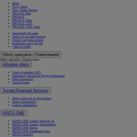
Hilux
Nowy Hilux
Nowy Hilux Electric
PROACE Max
PROACE
PROACE Verso
PROACE CITY
PROACE CITY Verso
Samochody używane
Umów się na jazdę testową
Zobacz wszystkie cenniki
Konfiguruj swoją Toyotę
+48422252600
Oferty specjalne i Finansowanie
Oferty specjalne i Finansowanie
Aktualne oferty
Finał wyprzedaży 2025
Samochody dostawcze Toyota Professional
Oferta biznesowa
Auta używane
Toyota Financial Services
Kredyt niższych rat Toyota Easy
Kredyt standardowy
Leasing standardowy
KINTO ONE
KINTO ONE Leasing niższych rat
KINTO ONE Leasing konsumencki
KINTO ONE Najem
KINTO ONE Zarządzanie flotą
KINTO Mobility