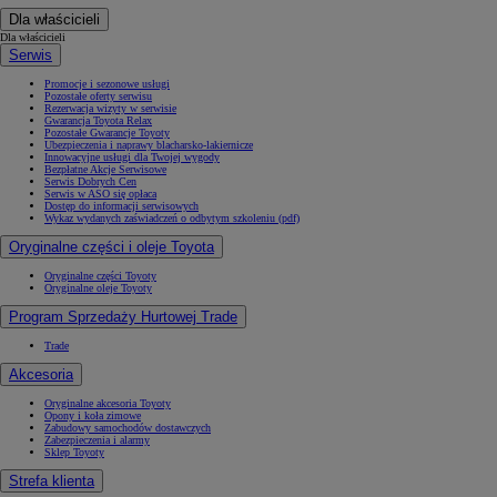
Dla właścicieli
Dla właścicieli
Serwis
Promocje i sezonowe usługi
Pozostałe oferty serwisu
Rezerwacja wizyty w serwisie
Gwarancja Toyota Relax
Pozostałe Gwarancje Toyoty
Ubezpieczenia i naprawy blacharsko-lakiernicze
Innowacyjne usługi dla Twojej wygody
Bezpłatne Akcje Serwisowe
Serwis Dobrych Cen
Serwis w ASO się opłaca
Dostęp do informacji serwisowych
Wykaz wydanych zaświadczeń o odbytym szkoleniu (pdf)
Oryginalne części i oleje Toyota
Oryginalne części Toyoty
Oryginalne oleje Toyoty
Program Sprzedaży Hurtowej Trade
Trade
Akcesoria
Oryginalne akcesoria Toyoty
Opony i koła zimowe
Zabudowy samochodów dostawczych
Zabezpieczenia i alarmy
Sklep Toyoty
Strefa klienta