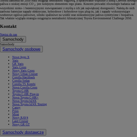
Toyota zamierza do 2050 roku osiągnąć neutralność węglową, a opracowanie wspólnie z firmą Chevron nowego
paliwa o niskiej emisji CO
jest kolejnym elementem tego planu. Koncern prowadzi równolegle badania nad
2
wszystkimi nisko- i bezemisyjnymi rozwiązaniami z myślą o ich jak największej dostępności. Należą do nich
zarówno bateryjne napędy elektryczne, hybrydowe i hybrydowe typu plug-in, jak i napędy wykorzystujące
wodorowe ogniwa paliwowe, silniki spalinowe na wodór oraz niskoemisyjne paliwa syntetyczne i biopaliwa.
Tak właśnie wygląda strategia osiągnięcia neutralności klimatycznej Toyota Environmental Challenge 2050.
Kontakt
Napisz do nas
Samochody
Samochody
Samochody osobowe
Nowe Aygo X
Yaris
GR Yaris
Yaris Cross
Nowy Yaris Cross
Nowy Urban Cruiser
Corolla Hatchback
Corolla Sedan
Corolla TS Kombi
Nowa Corolla Cross
Toyota C-HR
Toyota C-HR Plug-in
Nowa Toyota C-HR+
Nowa Toyota bZ4X
Nowa Toyota bZ4X Touring
Camry
Prius
Mirai
Nowy RAV4
Land Cruiser
Nowy GR GT
Samochody dostawcze