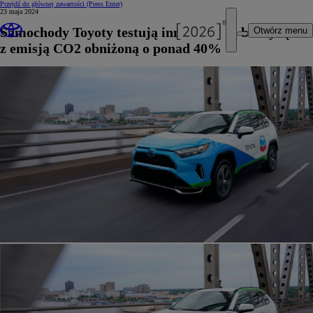
Przejdź do głównej zawartości
(Press Enter)
23 maja 2024
Samochody Toyoty testują innowacyjną benzynę
Otwórz menu
z emisją CO2 obniżoną o ponad 40%