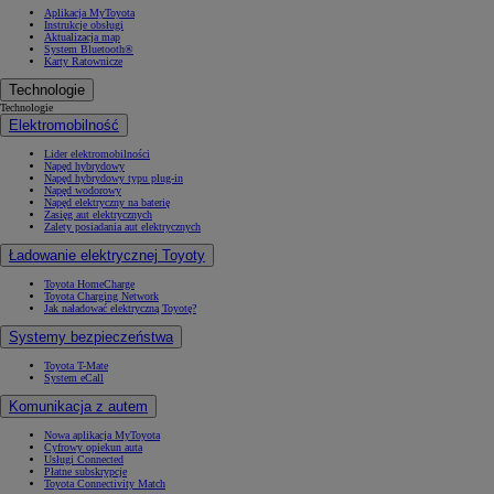
Aplikacja MyToyota
Instrukcje obsługi
Aktualizacja map
System Bluetooth®
Karty Ratownicze
Technologie
Technologie
Elektromobilność
Lider elektromobilności
Napęd hybrydowy
Napęd hybrydowy typu plug-in
Napęd wodorowy
Napęd elektryczny na baterię
Zasięg aut elektrycznych
Zalety posiadania aut elektrycznych
Ładowanie elektrycznej Toyoty
Toyota HomeCharge
Toyota Charging Network
Jak naładować elektryczną Toyotę?
Systemy bezpieczeństwa
Toyota T-Mate
System eCall
Komunikacja z autem
Nowa aplikacja MyToyota
Cyfrowy opiekun auta
Usługi Connected
Płatne subskrypcje
Toyota Connectivity Match