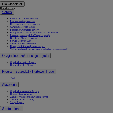
Dla właścicieli
Dla właścicieli
Serwis
Promocje i sezonowe usługi
Pozostałe oferty serwisu
Rezerwacja wizyty w serwisie
Gwarancja Toyota Relax
Pozostałe Gwarancje Toyoty
Ubezpieczenia i naprawy blacharsko-lakiernicze
Innowacyjne usługi dla Twojej wygody
Bezpłatne Akcje Serwisowe
Serwis Dobrych Cen
Serwis w ASO się opłaca
Dostęp do informacji serwisowych
Wykaz wydanych zaświadczeń o odbytym szkoleniu (pdf)
Oryginalne części i oleje Toyota
Oryginalne części Toyoty
Oryginalne oleje Toyoty
Program Sprzedaży Hurtowej Trade
Trade
Akcesoria
Oryginalne akcesoria Toyoty
Opony i koła zimowe
Zabudowy samochodów dostawczych
Zabezpieczenia i alarmy
Sklep Toyoty
Strefa klienta