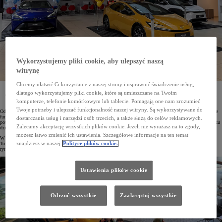
Wykorzystujemy pliki cookie, aby ulepszyć naszą
witrynę
Chcemy ułatwić Ci korzystanie z naszej strony i usprawnić świadczenie usług,
Toyota Central Europe (TCE) osiągnęła najwyższą sprzedaż samochodów w Europie. Tylko
dlatego wykorzystujemy pliki cookie, które są umieszczane na Twoim
w 2023 roku do Klientów trafiło blisko 153 tys. pojazdów. Dało to TCE najsilniejszą pozycję wśród
wszystkich rynków na tym kontynencie.
komputerze, telefonie komórkowym lub tablecie. Pomagają one nam zrozumieć
Twoje potrzeby i ulepszać funkcjonalność naszej witryny. Są wykorzystywane do
Od 1 kwietnia 2022 roku mająca swoją siedzibę w Warszawie Toyota Central Europe (TCE) ściśle koordynuje
funkcjonowanie marek Toyota i Lexus w Polsce, Czechach, na Słowacji i Węgrzech. Najlepszym
dostarczania usług i narzędzi osób trzecich, a także służą do celów reklamowych.
potwierdzeniem jej efektywności są wyniki sprzedaży aut osobowych i użytkowych w pierwszym pełnym roku
Zalecamy akceptację wszystkich plików cookie. Jeżeli nie wyrażasz na to zgody,
działalności. W obu kategoriach TCE jest europejskim liderem koncernu.
możesz łatwo zmienić ich ustawienia. Szczegółowe informacje na ten temat
W 2023 roku w Polsce, Czechach, na Słowacji i Węgrzech sprzedano łącznie 152 822 samochody osobowe
znajdziesz w naszej
Polityce plików cookie.
Toyoty. Stanowi to blisko 14% wszystkich sprzedanych aut przez markę w Europie. Drugim największym
rynkiem jest Wielka Brytania (131 109 egz.), trzecią pozycję zajmuje Francja (127 045 egz.).
Ustawienia plików cookie
Odrzuć wszystkie
Zaakceptuj wszystkie