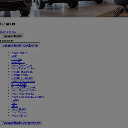
Kontakt
Napisz do nas
Samochody
Samochody
Samochody osobowe
Nowe Aygo X
Yaris
GR Yaris
Yaris Cross
Nowy Yaris Cross
Nowy Urban Cruiser
Corolla Hatchback
Corolla Sedan
Corolla TS Kombi
Nowa Corolla Cross
Toyota C-HR
Toyota C-HR Plug-in
Nowa Toyota C-HR+
Nowa Toyota bZ4X
Nowa Toyota bZ4X Touring
Camry
Prius
Mirai
Nowy RAV4
Land Cruiser
Nowy GR GT
Samochody dostawcze