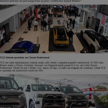
kolejnych generacji aut pod uwagę brane są gusta i oczekiwania naszych klientów”.
TCE liderem sprzedaży aut Toyota Professional
TCE jest także najsilniejszym rynkiem marki, jeśli chodzi o sprzedaż pojazdów użytkowych. W 2023 roku
Klienci marki w Polsce, Czechach, Słowacji i na Węgrzech kupili ponad 22,5 tys. aut z linii Toyota
Professional. Wynik ten jest o blisko 5 tys. lepszy od tego, co udało się osiągnąć rok wcześniej. Udział TCE
w sprzedaży aut użytkowych wzrósł do 16%.