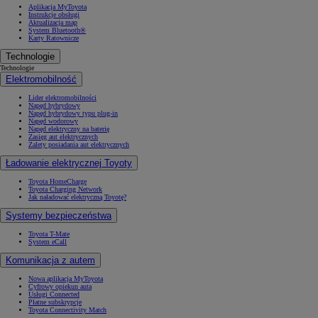
Aplikacja MyToyota
Instrukcje obsługi
Aktualizacja map
System Bluetooth®
Karty Ratownicze
Technologie
Technologie
Elektromobilność
Lider elektromobilności
Napęd hybrydowy
Napęd hybrydowy typu plug-in
Napęd wodorowy
Napęd elektryczny na baterię
Zasięg aut elektrycznych
Zalety posiadania aut elektrycznych
Ładowanie elektrycznej Toyoty
Toyota HomeCharge
Toyota Charging Network
Jak naładować elektryczną Toyotę?
Systemy bezpieczeństwa
Toyota T-Mate
System eCall
Komunikacja z autem
Nowa aplikacja MyToyota
Cyfrowy opiekun auta
Usługi Connected
Płatne subskrypcje
Toyota Connectivity Match