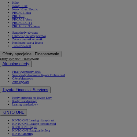
Hilux
Nowy Hilux
Nowy Hilux Electric
PROACE Max
PROACE
PROACE Verso
PROACE CITY
PROACE CITY Verso
Samochody używane
Umów się na jazdę testową
Zobacz wszystkie cenniki
Konfiguruj swoją Toyotę
+48422252600
Oferty specjalne i Finansowanie
Oferty specjalne i Finansowanie
Aktualne oferty
Finał wyprzedaży 2025
Samochody dostawcze Toyota Professional
Oferta biznesowa
Auta używane
Toyota Financial Services
Kredyt niższych rat Toyota Easy
Kredyt standardowy
Leasing standardowy
KINTO ONE
KINTO ONE Leasing niższych rat
KINTO ONE Leasing konsumencki
KINTO ONE Najem
KINTO ONE Zarządzanie flotą
KINTO Mobility