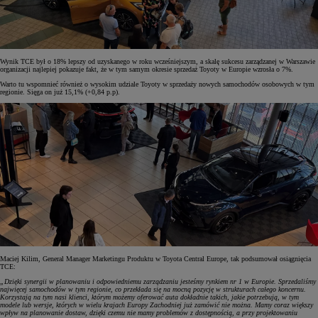
Wynik TCE był o 18% lepszy od uzyskanego w roku wcześniejszym, a skalę sukcesu zarządzanej w Warszawie
organizacji najlepiej pokazuje fakt, że w tym samym okresie sprzedaż Toyoty w Europie wzrosła o 7%.
Warto tu wspomnieć również o wysokim udziale Toyoty w sprzedaży nowych samochodów osobowych w tym
regionie. Sięga on już 15,1% (+0,84 p.p).
Maciej Kilim, General Manager Marketingu Produktu w Toyota Central Europe, tak podsumował osiągnięcia
TCE:
„Dzięki synergii w planowaniu i odpowiedniemu zarządzaniu jesteśmy rynkiem nr 1 w Europie. Sprzedaliśmy
najwięcej samochodów w tym regionie, co przekłada się na mocną pozycję w strukturach całego koncernu.
Korzystają na tym nasi klienci, którym możemy oferować auta dokładnie takich, jakie potrzebują, w tym
modele lub wersje, których w wielu krajach Europy Zachodniej już zamówić nie można. Mamy coraz większy
wpływ na planowanie dostaw, dzięki czemu nie mamy problemów z dostępnością, a przy projektowaniu