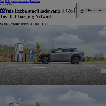
Przejdź do głównej zawartości
(Press Enter)
3 lipca 2025
Rośnie liczba stacji ładowania należących do sieci
Otwórz menu
Toyota Charging Network
Już ponad 10 tysięcy punktów ładowania w Polsce