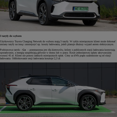
3 taryfy do wyboru
Użytkownicy Toyota Charging Network do wyboru mają 3 taryfy. W cyklu miesięcznym klient może dokonać
zmiany taryfy na inną i zmniejszyć np. koszty ładowania, jeżeli planuje dłuższy wyjazd autem elektrycznym.
Podstawowa taryfa –
Go
– przeznaczona jest dla kierowców, którzy z publicznych stacji ładowania korzystają
sporadycznie, a energię uzupełniają głównie w domu lub w pracy. Koszt jednorazowej opłaty aktywacyjnej
wynosi 45 zł. Klient nie ponosi żadnych miesięcznych opłat. Ceny za kWh prądu uzależnione są od stacji
ładowania. Odblokowanie sesji ładowania kosztuje 2,3 zł.