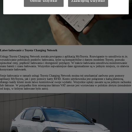
Odrzuć wszystkie
Zaakceptuj wszystkie
Łatwe ładowanie z Toyota Charging Network
Usługa Toyota Charging Network została powiązana z aplikacją MyToyota. Rozwiązanie to umożliwia m.in.
wyszukiwanie pobliskich punktów ładowania, które są kompatybilne z danym modelem Toyoty, pozwala
sprawdzać ceny, prędkość ładowania i dostępność przyłączy. W trakcie ładowania umożliwia monitorowanie
stanu baterii i czasu ładowania. Wszystkie najważniejsze dane zgromadzone są w jednym miejscu, co ułatwia
korzystanie ładowarek.
Sesje ładowania w ramach usługi Toyota Charging Network można też uruchamiać zarówno przy pomocy
aplikacji MyToyota, jak i przy pomocy karty RFID. Konto użytkownika jest połączone z kartą płatniczą,
dlatego każdy klient może łatwo kontrolować swoje wydatki. Wszystkie opłaty zawarte są na jednym rachunku
lub fakturze. W przypadku firm miesięczna faktura VAT zawsze jest wystawiana w polskim złotym (niezależnie
od kraju, w którym ładowane było auto).