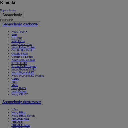
Kontakt
Napisz do nas
Samochody
Samochody
Samochody osobowe
Nowe Aygo X
Yaris
GR Yaris
Yaris Cross
Nowy Yaris Cross
Nowy Urban Cruiser
Corolla Hatchback
Corolla Sedan
Corolla TS Kombi
Nowa Corolla Cross
Toyota C-HR
Toyota C-HR Plug-in
Nowa Toyota C-HR+
Nowa Toyota bZ4X
Nowa Toyota bZ4X Touring
Camry
Prius
Mirai
Nowy RAV4
Land Cruiser
Nowy GR GT
Samochody dostawcze
Hilux
Nowy Hilux
Nowy Hilux Electric
PROACE Max
PROACE
PROACE Verso