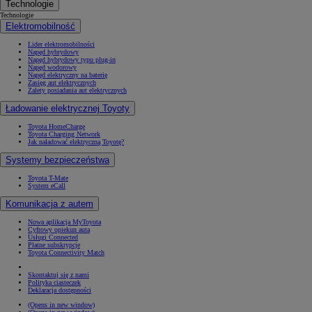
Technologie
Technologie
Elektromobilność
Lider elektromobilności
Napęd hybrydowy
Napęd hybrydowy typu plug-in
Napęd wodorowy
Napęd elektryczny na baterię
Zasięg aut elektrycznych
Zalety posiadania aut elektrycznych
Ładowanie elektrycznej Toyoty
Toyota HomeCharge
Toyota Charging Network
Jak naładować elektryczną Toyotę?
Systemy bezpieczeństwa
Toyota T-Mate
System eCall
Komunikacja z autem
Nowa aplikacja MyToyota
Cyfrowy opiekun auta
Usługi Connected
Płatne subskrypcje
Toyota Connectivity Match
Skontaktuj się z nami
Polityka ciasteczek
Deklaracja dostępności
(Opens in new window)