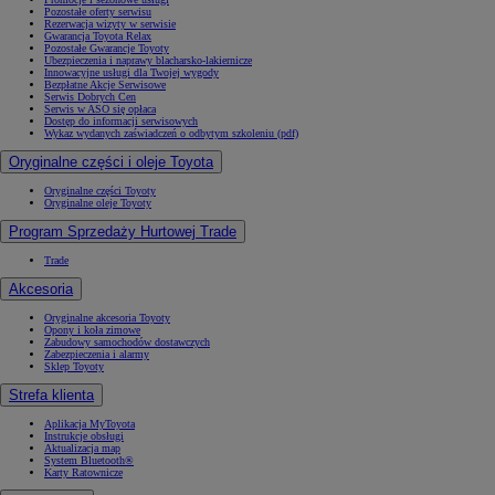
Pozostałe oferty serwisu
Rezerwacja wizyty w serwisie
Gwarancja Toyota Relax
Pozostałe Gwarancje Toyoty
Ubezpieczenia i naprawy blacharsko-lakiernicze
Innowacyjne usługi dla Twojej wygody
Bezpłatne Akcje Serwisowe
Serwis Dobrych Cen
Serwis w ASO się opłaca
Dostęp do informacji serwisowych
Wykaz wydanych zaświadczeń o odbytym szkoleniu (pdf)
Oryginalne części i oleje Toyota
Oryginalne części Toyoty
Oryginalne oleje Toyoty
Program Sprzedaży Hurtowej Trade
Trade
Akcesoria
Oryginalne akcesoria Toyoty
Opony i koła zimowe
Zabudowy samochodów dostawczych
Zabezpieczenia i alarmy
Sklep Toyoty
Strefa klienta
Aplikacja MyToyota
Instrukcje obsługi
Aktualizacja map
System Bluetooth®
Karty Ratownicze