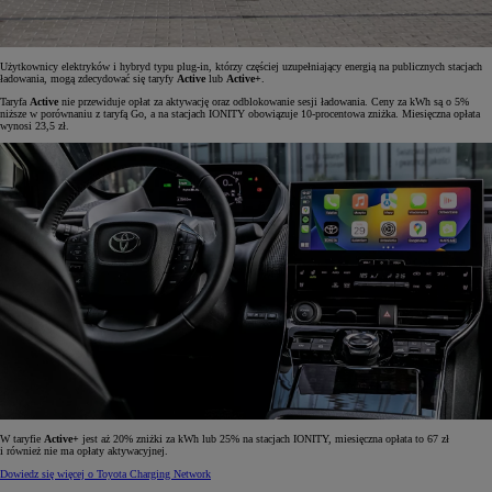
Użytkownicy elektryków i hybryd typu plug-in, którzy częściej uzupełniający energią na publicznych stacjach
ładowania, mogą zdecydować się taryfy
Active
lub
Active+
.
Taryfa
Active
nie przewiduje opłat za aktywację oraz odblokowanie sesji ładowania. Ceny za kWh są o 5%
niższe w porównaniu z taryfą Go, a na stacjach IONITY obowiązuje 10-procentowa zniżka. Miesięczna opłata
wynosi 23,5 zł.
W taryfie
Active+
jest aż 20% zniżki za kWh lub 25% na stacjach IONITY, miesięczna opłata to 67 zł
i również nie ma opłaty aktywacyjnej.
Dowiedz się więcej o Toyota Charging Network