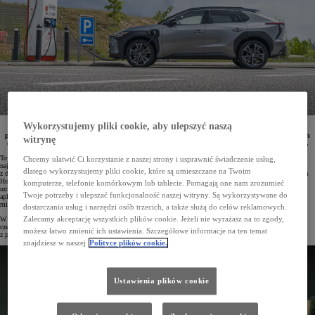
Wykorzystujemy pliki cookie, aby ulepszyć naszą
Liczba publicznych stacji ładowania dostępnych w Polsce w ramach Toyota Charging Network
przekroczyła już 10 tys. punktów. Z sieci tej mogą korzystać użytkownicy samochodów elektrycznych
witrynę
oraz hybryd typu plug-in. Mogą oni ładować swoje auta przy pomocy jednej aplikacji – MyToyota.
Toyota pragnie zapewnić posiadaczom swoich samochodów elektrycznych oraz hybryd typu plug-in jak
Chcemy ułatwić Ci korzystanie z naszej strony i usprawnić świadczenie usług,
największy komfort, dlatego wyposaża te pojazdy w standardzie w kable niezbędne do ładowania – nie tylko
dlatego wykorzystujemy pliki cookie, które są umieszczane na Twoim
z domowego gniazdka elektrycznego, ale też z publicznych stacji ładowania lub domowych ładowarek Toyota
HomeCharge. Użytkownicy elektryków mogą też dołączyć do Toyota Charging Network. Jest to usługa
komputerze, telefonie komórkowym lub tablecie. Pomagają one nam zrozumieć
umożliwiająca korzystanie z dynamicznie rozwijającej się sieci publicznych stacji ładowania przy pomocy
Twoje potrzeby i ulepszać funkcjonalność naszej witryny. Są wykorzystywane do
aplikacji MyToyota lub karty RFID. Wszystkie opłaty za ładowanie w ramach tej usługi są ujęte w jednej
miesięcznej fakturze lub rachunku.
dostarczania usług i narzędzi osób trzecich, a także służą do celów reklamowych.
Zalecamy akceptację wszystkich plików cookie. Jeżeli nie wyrażasz na to zgody,
W Polsce sieć Toyota Charging Network liczy już ponad 10 tys. publicznych stacji ładowania. Do końca
czerwca 2025 roku włączono do usługi już dokładnie 10 930 ładowarek. Użytkownicy mogą także skorzystać
możesz łatwo zmienić ich ustawienia. Szczegółowe informacje na ten temat
z ponad 953 tys. ładowarek w 22 państwach Europy.
znajdziesz w naszej
Polityce plików cookie.
Ustawienia plików cookie