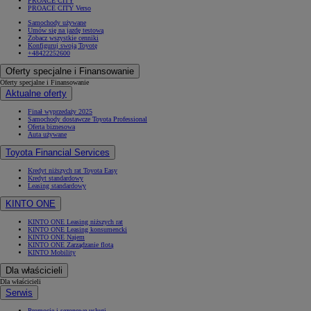
PROACE CITY
PROACE CITY Verso
Samochody używane
Umów się na jazdę testową
Zobacz wszystkie cenniki
Konfiguruj swoją Toyotę
+48422252600
Oferty specjalne i Finansowanie
Oferty specjalne i Finansowanie
Aktualne oferty
Finał wyprzedaży 2025
Samochody dostawcze Toyota Professional
Oferta biznesowa
Auta używane
Toyota Financial Services
Kredyt niższych rat Toyota Easy
Kredyt standardowy
Leasing standardowy
KINTO ONE
KINTO ONE Leasing niższych rat
KINTO ONE Leasing konsumencki
KINTO ONE Najem
KINTO ONE Zarządzanie flotą
KINTO Mobility
Dla właścicieli
Dla właścicieli
Serwis
Promocje i sezonowe usługi