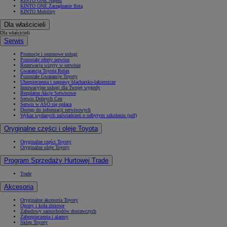
KINTO ONE Najem
KINTO ONE Zarządzanie flotą
KINTO Mobility
Dla właścicieli
Dla właścicieli
Serwis
Promocje i sezonowe usługi
Pozostałe oferty serwisu
Rezerwacja wizyty w serwisie
Gwarancja Toyota Relax
Pozostałe Gwarancje Toyoty
Ubezpieczenia i naprawy blacharsko-lakiernicze
Innowacyjne usługi dla Twojej wygody
Bezpłatne Akcje Serwisowe
Serwis Dobrych Cen
Serwis w ASO się opłaca
Dostęp do informacji serwisowych
Wykaz wydanych zaświadczeń o odbytym szkoleniu (pdf)
Oryginalne części i oleje Toyota
Oryginalne części Toyoty
Oryginalne oleje Toyoty
Program Sprzedaży Hurtowej Trade
Trade
Akcesoria
Oryginalne akcesoria Toyoty
Opony i koła zimowe
Zabudowy samochodów dostawczych
Zabezpieczenia i alarmy
Sklep Toyoty