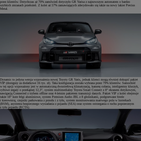
przez klientów. Dotychczas aż 70% zamówień dotyczyło GR Yarisa z najnowszym automatem o bardzo
szybkich zmianach przełożeń. Z kolei aż 57% zamawiających zdecydowało się także na nowy lakier Precius
Metal.
Dynamic to jedyna wersja wyposażenia nowej Toyoty GR Yaris, jednak klienci mogą również dokupić pakiet
VIP (dostępny za dodatkowe 16 tys. zł). Taka konfiguracja została wybrana przez 79% klientów. Samochód
w tej opcji wyposażony jest w automatyczną dwustrefową klimatyzację, kamerę cofania, inteligentny kluczyk,
cyfrowe zegary o przekątnej 12,3", system multimedialny Toyota Smart Connect z 8" ekranem dotykowym,
nawigacją Connected z trybem offline oraz 4-letnim pakietem transmisji danych. Pakiet VIP z kolei obejmuje
także 18" kute felgi aluminiowe, system Premium Audio JBL z 8 głośnikami, podgrzewane fotele
i kierownicę, czujniki parkowania z przodu i z tyłu, system monitorowania martwego pola w lusterkach
(BSM), asystenta bezpiecznego wysiadania z pojazdu (SEA) oraz system ostrzegania o ruchu poprzecznym
z tyłu pojazdu (RCTA).