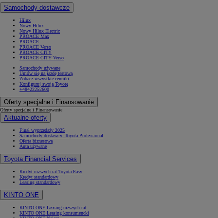
Samochody dostawcze
Hilux
Nowy Hilux
Nowy Hilux Electric
PROACE Max
PROACE
PROACE Verso
PROACE CITY
PROACE CITY Verso
Samochody używane
Umów się na jazdę testową
Zobacz wszystkie cenniki
Konfiguruj swoją Toyotę
+48422252600
Oferty specjalne i Finansowanie
Oferty specjalne i Finansowanie
Aktualne oferty
Finał wyprzedaży 2025
Samochody dostawcze Toyota Professional
Oferta biznesowa
Auta używane
Toyota Financial Services
Kredyt niższych rat Toyota Easy
Kredyt standardowy
Leasing standardowy
KINTO ONE
KINTO ONE Leasing niższych rat
KINTO ONE Leasing konsumencki