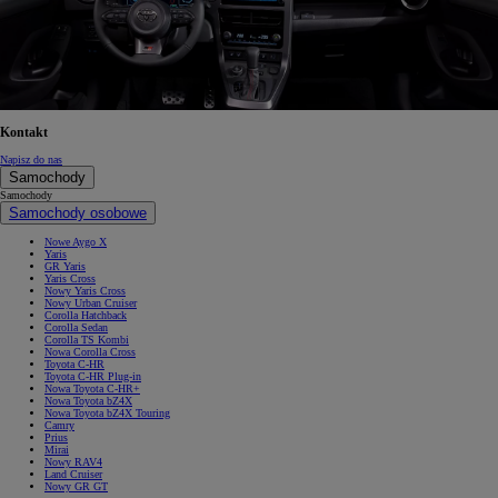
Kontakt
Napisz do nas
Samochody
Samochody
Samochody osobowe
Nowe Aygo X
Yaris
GR Yaris
Yaris Cross
Nowy Yaris Cross
Nowy Urban Cruiser
Corolla Hatchback
Corolla Sedan
Corolla TS Kombi
Nowa Corolla Cross
Toyota C-HR
Toyota C-HR Plug-in
Nowa Toyota C-HR+
Nowa Toyota bZ4X
Nowa Toyota bZ4X Touring
Camry
Prius
Mirai
Nowy RAV4
Land Cruiser
Nowy GR GT