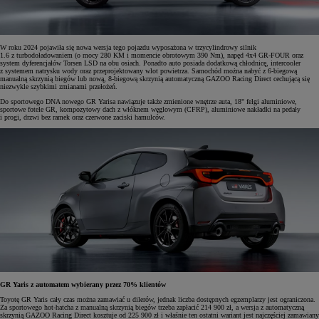
W roku 2024 pojawiła się nowa wersja tego pojazdu wyposażona w trzycylindrowy silnik
1.6 z turbodoładowaniem (o mocy 280 KM i momencie obrotowym 390 Nm), napęd 4x4 GR-FOUR oraz
system dyferencjałów Torsen LSD na obu osiach. Ponadto auto posiada dodatkową chłodnicę, intercooler
z systemem natrysku wody oraz przeprojektowany wlot powietrza. Samochód można nabyć z 6-biegową
manualną skrzynią biegów lub nową, 8-biegową skrzynią automatyczną GAZOO Racing Direct cechującą się
niezwykle szybkimi zmianami przełożeń.
Do sportowego DNA nowego GR Yarisa nawiązuje także zmienione wnętrze auta, 18" felgi aluminiowe,
sportowe fotele GR, kompozytowy dach z włóknem węglowym (CFRP), aluminiowe nakładki na pedały
i progi, drzwi bez ramek oraz czerwone zaciski hamulców.
GR Yaris z automatem wybierany przez 70% klientów
Toyotę GR Yaris cały czas można zamawiać u dilerów, jednak liczba dostępnych egzemplarzy jest ograniczona.
Za sportowego hot-hatcha z manualną skrzynią biegów trzeba zapłacić 214 900 zł, a wersja z automatyczną
skrzynią GAZOO Racing Direct kosztuje od 225 900 zł i właśnie ten ostatni wariant jest najczęściej zamawiany