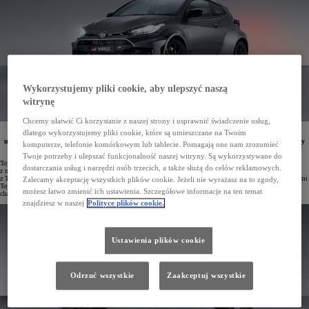
Wykorzystujemy pliki cookie, aby ulepszyć naszą
witrynę
Chcemy ułatwić Ci korzystanie z naszej strony i usprawnić świadczenie usług,
dlatego wykorzystujemy pliki cookie, które są umieszczane na Twoim
Nowa Toyota GR Yaris z mocniejszym silnikiem 280 KM, napędem na cztery koła GR-FOUR oraz
ulepszonym zawieszeniem jest cały czas dostępna od 214 900 zł. Największym zainteresowaniem cieszy
komputerze, telefonie komórkowym lub tablecie. Pomagają one nam zrozumieć
się hot-hatch w wersji z nową 8-biegową skrzynią automatyczną GAZOO Racing Direct.
Twoje potrzeby i ulepszać funkcjonalność naszej witryny. Są wykorzystywane do
Toyota GR Yaris szybko zdobyła miano kultowego hot-hatcha i jest postrzegana przez klientów jako jeden
dostarczania usług i narzędzi osób trzecich, a także służą do celów reklamowych.
z najlepszych modeli sportowych w historii marki. Pojazd został stworzony przez zespół inżynierów
z TOYOTA GAZOO Racing, którzy współpracowali z doświadczonymi kierowcami rajdowymi i wyścigowymi
Zalecamy akceptację wszystkich plików cookie. Jeżeli nie wyrażasz na to zgody,
Toyoty podczas procesu projektowania i testowania. W efekcie powstało niezrównane auto o sportowym
możesz łatwo zmienić ich ustawienia. Szczegółowe informacje na ten temat
charakterze.
znajdziesz w naszej
Polityce plików cookie.
Ustawienia plików cookie
Odrzuć wszystkie
Zaakceptuj wszystkie