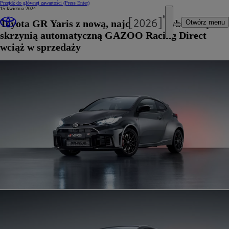
Przejdź do głównej zawartości
(Press Enter)
15 kwietnia 2024
Toyota GR Yaris z nową, najchętniej wybieraną
Otwórz menu
skrzynią automatyczną GAZOO Racing Direct
wciąż w sprzedaży