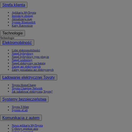
Strefa klienta
Aplikacja MyToyota
Instrukcje obsługi
Aktualizacja map
System Bluetooth®
Karty Ratownicze
Technologie
Technologie
Elektromobilność
Lider elektromobilności
Napęd hybrydowy
Napęd hybrydowy typu plug-in
Napęd wodorowy
Napęd elektryczny na baterię
Zasięg aut elektrycznych
Zalety posiadania aut elektrycznych
Ładowanie elektrycznej Toyoty
Toyota HomeCharge
Toyota Charging Network
Jak naładować elektryczną Toyotę?
Systemy bezpieczeństwa
Toyota T-Mate
System eCall
Komunikacja z autem
Nowa aplikacja MyToyota
Cyfrowy opiekun auta
Usługi Connected