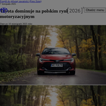
Przejdź do głównej zawartości
(Press Enter)
7 listopada 2025
Toyota dominuje na polskim rynku
Otwórz menu
motoryzacyjnym
Dane po 10 miesiącach 2025 roku