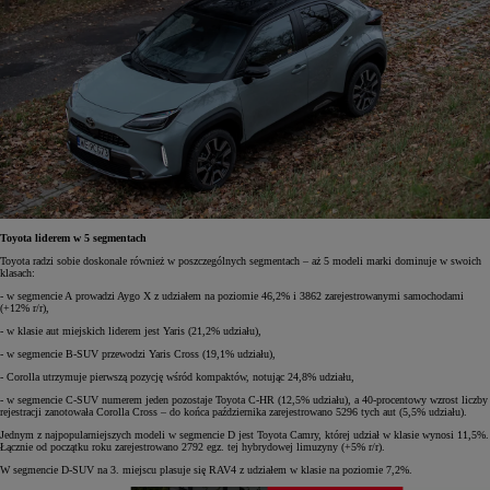
Toyota liderem w 5 segmentach
Toyota radzi sobie doskonale również w poszczególnych segmentach – aż 5 modeli marki dominuje w swoich
klasach:
- w segmencie A prowadzi Aygo X z udziałem na poziomie 46,2% i 3862 zarejestrowanymi samochodami
(+12% r/r),
- w klasie aut miejskich liderem jest Yaris (21,2% udziału),
- w segmencie B-SUV przewodzi Yaris Cross (19,1% udziału),
- Corolla utrzymuje pierwszą pozycję wśród kompaktów, notując 24,8% udziału,
- w segmencie C-SUV numerem jeden pozostaje Toyota C-HR (12,5% udziału), a 40-procentowy wzrost liczby
rejestracji zanotowała Corolla Cross – do końca października zarejestrowano 5296 tych aut (5,5% udziału).
Jednym z najpopularniejszych modeli w segmencie D jest Toyota Camry, której udział w klasie wynosi 11,5%.
Łącznie od początku roku zarejestrowano 2792 egz. tej hybrydowej limuzyny (+5% r/r).
W segmencie D-SUV na 3. miejscu plasuje się RAV4 z udziałem w klasie na poziomie 7,2%.