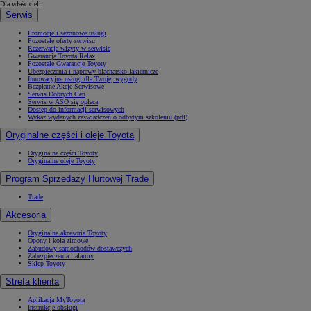
Dla właścicieli
Serwis
Promocje i sezonowe usługi
Pozostałe oferty serwisu
Rezerwacja wizyty w serwisie
Gwarancja Toyota Relax
Pozostałe Gwarancje Toyoty
Ubezpieczenia i naprawy blacharsko-lakiernicze
Innowacyjne usługi dla Twojej wygody
Bezpłatne Akcje Serwisowe
Serwis Dobrych Cen
Serwis w ASO się opłaca
Dostęp do informacji serwisowych
Wykaz wydanych zaświadczeń o odbytym szkoleniu (pdf)
Oryginalne części i oleje Toyota
Oryginalne części Toyoty
Oryginalne oleje Toyoty
Program Sprzedaży Hurtowej Trade
Trade
Akcesoria
Oryginalne akcesoria Toyoty
Opony i koła zimowe
Zabudowy samochodów dostawczych
Zabezpieczenia i alarmy
Sklep Toyoty
Strefa klienta
Aplikacja MyToyota
Instrukcje obsługi