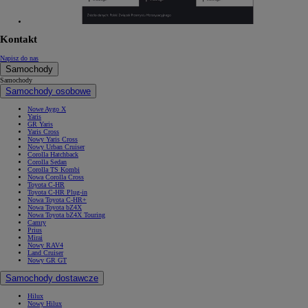
Kontakt
Napisz do nas
Samochody
Samochody
Samochody osobowe
Nowe Aygo X
Yaris
GR Yaris
Yaris Cross
Nowy Yaris Cross
Nowy Urban Cruiser
Corolla Hatchback
Corolla Sedan
Corolla TS Kombi
Nowa Corolla Cross
Toyota C-HR
Toyota C-HR Plug-in
Nowa Toyota C-HR+
Nowa Toyota bZ4X
Nowa Toyota bZ4X Touring
Camry
Prius
Mirai
Nowy RAV4
Land Cruiser
Nowy GR GT
Samochody dostawcze
Hilux
Nowy Hilux