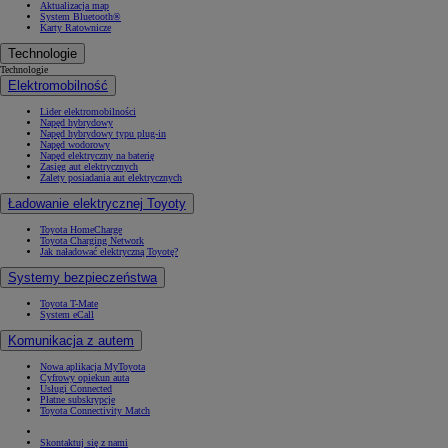
Aktualizacja map
System Bluetooth®
Karty Ratownicze
Technologie
Technologie
Elektromobilność
Lider elektromobilności
Napęd hybrydowy
Napęd hybrydowy typu plug-in
Napęd wodorowy
Napęd elektryczny na baterię
Zasięg aut elektrycznych
Zalety posiadania aut elektrycznych
Ładowanie elektrycznej Toyoty
Toyota HomeCharge
Toyota Charging Network
Jak naładować elektryczną Toyotę?
Systemy bezpieczeństwa
Toyota T-Mate
System eCall
Komunikacja z autem
Nowa aplikacja MyToyota
Cyfrowy opiekun auta
Usługi Connected
Płatne subskrypcje
Toyota Connectivity Match
Skontaktuj się z nami