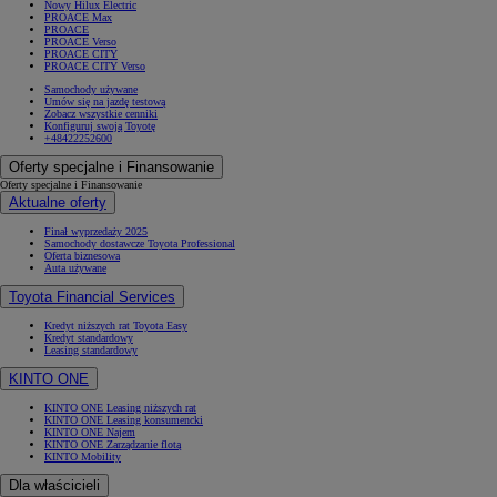
Nowy Hilux Electric
PROACE Max
PROACE
PROACE Verso
PROACE CITY
PROACE CITY Verso
Samochody używane
Umów się na jazdę testową
Zobacz wszystkie cenniki
Konfiguruj swoją Toyotę
+48422252600
Oferty specjalne i Finansowanie
Oferty specjalne i Finansowanie
Aktualne oferty
Finał wyprzedaży 2025
Samochody dostawcze Toyota Professional
Oferta biznesowa
Auta używane
Toyota Financial Services
Kredyt niższych rat Toyota Easy
Kredyt standardowy
Leasing standardowy
KINTO ONE
KINTO ONE Leasing niższych rat
KINTO ONE Leasing konsumencki
KINTO ONE Najem
KINTO ONE Zarządzanie flotą
KINTO Mobility
Dla właścicieli