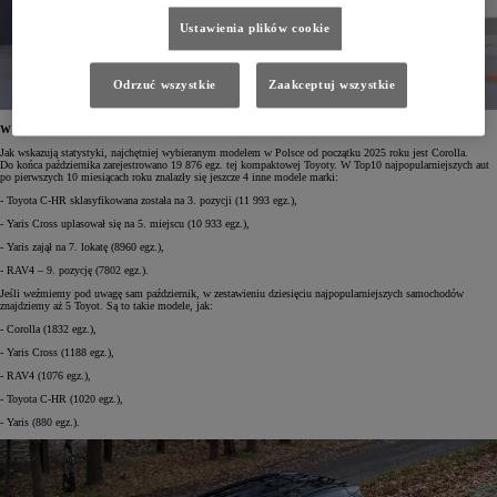
Ustawienia plików cookie
Odrzuć wszystkie
Zaakceptuj wszystkie
W Top10 – 5 modeli Toyoty
Jak wskazują statystyki, najchętniej wybieranym modelem w Polsce od początku 2025 roku jest Corolla.
Do końca października zarejestrowano 19 876 egz. tej kompaktowej Toyoty. W Top10 najpopularniejszych aut
po pierwszych 10 miesiącach roku znalazły się jeszcze 4 inne modele marki:
- Toyota C-HR sklasyfikowana została na 3. pozycji (11 993 egz.),
- Yaris Cross uplasował się na 5. miejscu (10 933 egz.),
- Yaris zajął na 7. lokatę (8960 egz.),
- RAV4 – 9. pozycję (7802 egz.).
Jeśli weźmiemy pod uwagę sam październik, w zestawieniu dziesięciu najpopularniejszych samochodów
znajdziemy aż 5 Toyot. Są to takie modele, jak:
- Corolla (1832 egz.),
- Yaris Cross (1188 egz.),
- RAV4 (1076 egz.),
- Toyota C-HR (1020 egz.),
- Yaris (880 egz.).