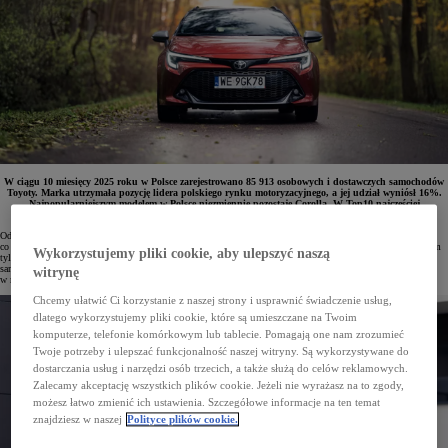
W ciągu 10 miesięcy 2025 roku w Polsce zarejestrowano 85 913 osobowych i dostawczych samochodów
Toyoty. Marka utrzymała pozycję lidera polskiego rynku motoryzacyjnego, a jej udział wyniósł 16%.
Najpopularniejszym modelem w Polsce niezmiennie pozostaje Corolla. W Top10 najczęściej
rejestrowanych aut znalazło się aż 5 modeli Toyoty.
Od stycznia do października 2025 roku w Polsce zarejestrowano 85 913 osobowych i dostawczych Toyot,
co zapewniło marce pozycję lidera polskiego rynku motoryzacyjnego z udziałem na poziomie 16%. W samym
Wykorzystujemy pliki cookie, aby ulepszyć naszą
tylko październiku na polskie drogi wyjechało 8767 nowych aut. Toyoty były najczęściej wybieranymi
samochodami zarówno przez klientów indywidualnych, jak i przedsiębiorców. Firmy zarejestrowały
witrynę
w minionym miesiącu 6227 pojazdów, a osoby prywatne – 2540.
Chcemy ułatwić Ci korzystanie z naszej strony i usprawnić świadczenie usług,
dlatego wykorzystujemy pliki cookie, które są umieszczane na Twoim
komputerze, telefonie komórkowym lub tablecie. Pomagają one nam zrozumieć
Twoje potrzeby i ulepszać funkcjonalność naszej witryny. Są wykorzystywane do
dostarczania usług i narzędzi osób trzecich, a także służą do celów reklamowych.
Zalecamy akceptację wszystkich plików cookie. Jeżeli nie wyrażasz na to zgody,
możesz łatwo zmienić ich ustawienia. Szczegółowe informacje na ten temat
znajdziesz w naszej
Polityce plików cookie.