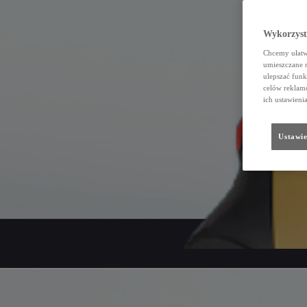
Wykorzystu
Chcemy ułatwi
umieszczane 
ulepszać funk
celów reklamo
ich ustawieni
Ustawie