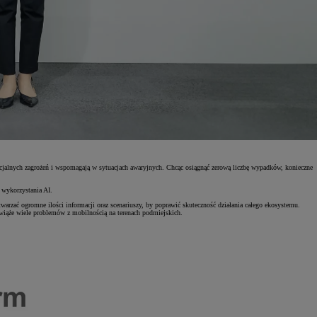
ncjalnych zagrożeń i wspomagają w sytuacjach awaryjnych. Chcąc osiągnąć zerową liczbę wypadków, konieczne
 wykorzystania AI.
twarzać ogromne ilości informacji oraz scenariuszy, by poprawić skuteczność działania całego ekosystemu.
wiąże wiele problemów z mobilnością na terenach podmiejskich.