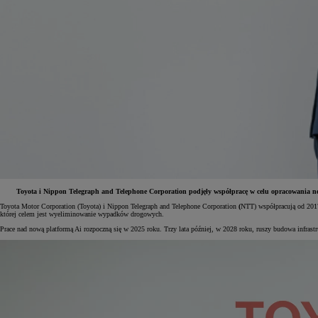
Toyota i Nippon Telegraph and Telephone Corporation podjęły współpracę w celu opracowania no
Toyota Motor Corporation (Toyota) i Nippon Telegraph and Telephone Corporation
(
NTT) współpracują od 2017
której celem jest wyeliminowanie wypadków drogowych.
Od
81 900 zł
Prace nad nową platformą Ai rozpoczną się w 2025 roku. Trzy lata później, w 2028 roku, ruszy budowa infrastr
Yaris Cross
HYBRID