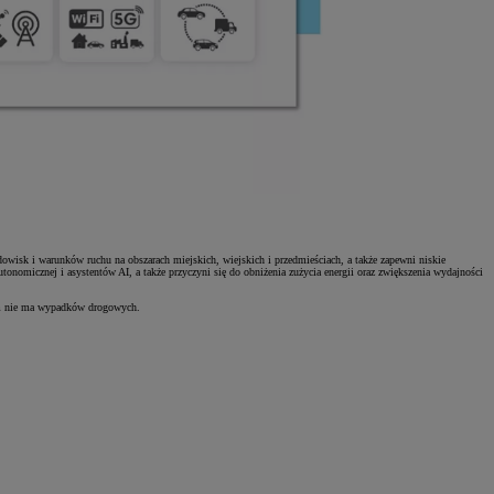
wisk i warunków ruchu na obszarach miejskich, wiejskich i przedmieściach, a także zapewni niskie
omicznej i asystentów AI, a także przyczyni się do obniżenia zużycia energii oraz zwiększenia wydajności
órym nie ma wypadków drogowych.