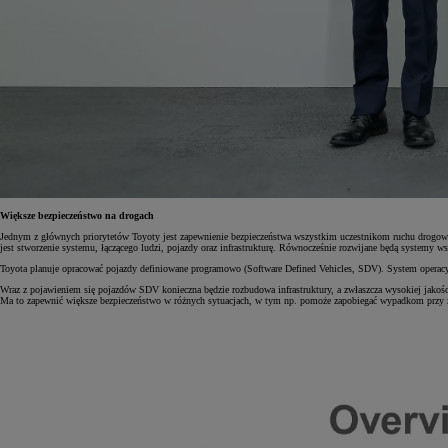
Większe bezpieczeństwo na drogach
Jednym z głównych priorytetów Toyoty jest zapewnienie bezpieczeństwa wszystkim uczestnikom ruchu drogoweg
jest stworzenie systemu, łączącego ludzi, pojazdy oraz infrastrukturę. Równocześnie rozwijane będą systemy 
Toyota planuje opracować pojazdy definiowane programowo (Software Defined Vehicles, SDV). System operacyj
Wraz z pojawieniem się pojazdów SDV konieczna będzie rozbudowa infrastruktury, a zwłaszcza wysokiej jakości i
Ma to zapewnić większe bezpieczeństwo w różnych sytuacjach, w tym np. pomoże zapobiegać wypadkom przy złe