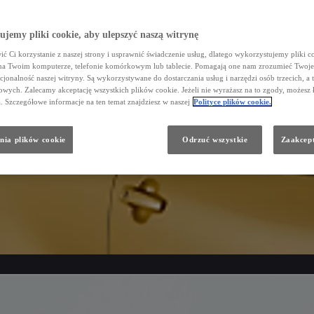
jemy pliki cookie, aby ulepszyć naszą witrynę
ć Ci korzystanie z naszej strony i usprawnić świadczenie usług, dlatego wykorzystujemy pliki co
na Twoim komputerze, telefonie komórkowym lub tablecie. Pomagają one nam zrozumieć Twoje 
cjonalność naszej witryny. Są wykorzystywane do dostarczania usług i narzędzi osób trzecich, a 
wych. Zalecamy akceptację wszystkich plików cookie. Jeżeli nie wyrażasz na to zgody, możesz 
a. Szczegółowe informacje na ten temat znajdziesz w naszej
Polityce plików cookie.
nia plików cookie
Odrzuć wszystkie
Zaakcept