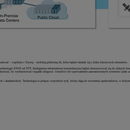
dować – wspólnie z Toyotą – mobilną platformę AI, która będzie składać się z kilku kluczowych elementów.
echnologii IOWN od NTT. Inteligentna infrastruktura komunikacyjna będzie dostosowywać się do różnych środo
nalizować, by wyeliminować wypadki drogowe. Umożliwi też wprowadzenie zaawansowanych systemów jazdy auton
wych i akademickich. Technologia ta połączy wszystkich tych, którzy dążą do stworzenia społeczeństwa, w kt