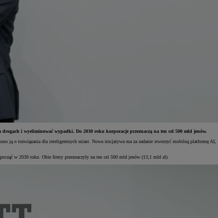
 drogach i wyeliminować wypadki. Do 2030 roku korporacje przeznaczą na ten cel 500 mld jenów.
no ją o rozwiązania dla inteligentnych miast. Nowa inicjatywa ma za zadanie stworzyć mobilną platformę AI,
zpocząć w 2030 roku. Obie firmy przeznaczyły na ten cel 500 mld jenów (13,1 mld zł).