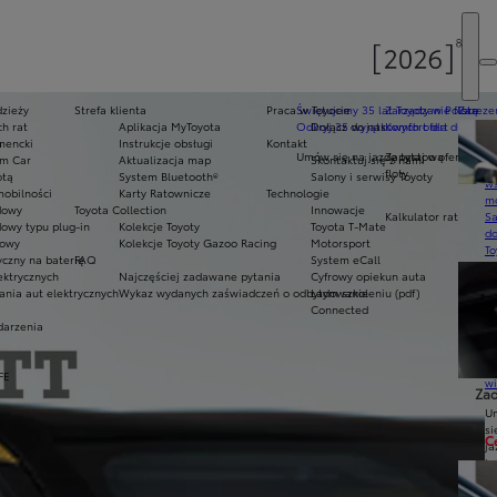
dzieży
Strefa klienta
Praca w Toyocie
Świętujemy 35 lat Toyoty w Polsce
Zarządzanie flotą
Zarezer
h rat
Aplikacja MyToyota
Odkryj 35 wyjątkowych ofert
Dołącz do nas
Komfort dla dużych f
Ak
mencki
s
Instrukcje obsługi
Kontakt
pr
Umów się na jazdę testową
Zapytaj o ofertę dla 
am Car
Aktualizacja map
Skontaktuj się z nami
Ce
floty
otą
System Bluetooth®
Salony i serwisy Toyoty
ws
mobilności
Karty Ratownicze
Technologie
mo
dowy
Toyota Collection
Innowacje
Kalkulator rat
S
owy typu plug-in
Kolekcje Toyoty
Toyota T-Mate
do
owy
Kolekcje Toyoty Gazoo Racing
Motorsport
To
czny na baterię
FAQ
System eCall
Pr
ektrycznych
Najczęściej zadawane pytania
Cyfrowy opiekun auta
Of
ania aut elektrycznych
Wykaz wydanych zaświadczeń o odbytym szkoleniu (pdf)
Ładowanie
KI
Connected
fi
darzenia
S
u
in
FE
w
Zad
U
si
C
ja
te