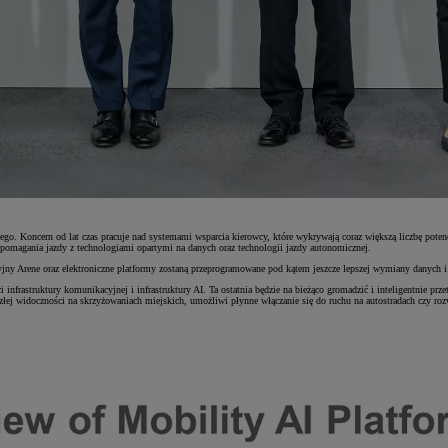
o. Koncern od lat czas pracuje nad systemami wsparcia kierowcy, które wykrywają coraz większą liczbę pote
wspomagania jazdy z technologiami opartymi na danych oraz technologii jazdy autonomicznej.
ny Arene oraz elektroniczne platformy zostaną przeprogramowane pod kątem jeszcze lepszej wymiany danych i
nfrastruktury komunikacyjnej i infrastruktury AI. Ta ostatnia będzie na bieżąco gromadzić i inteligentnie prze
j widoczności na skrzyżowaniach miejskich, umożliwi płynne włączanie się do ruchu na autostradach czy roz