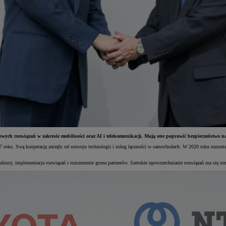
wych rozwiązań w zakresie mobilności oraz AI i telekomunikacji. Mają one poprawić bezpieczeństwo na
 roku. Swą kooperację zaczęły od rozwoju technologii i usług łączności w samochodach. W 2020 roku rozszerzo
uktury, implementacja rozwiązań i rozszerzenie grona partnerów. Szerokie upowszechnianie rozwiązań ma się ro