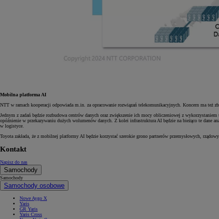
Od
105 300 zł
Corolla Hatchback
HYBRID
Mobilna platforma AI
NTT w ramach kooperacji odpowiada m.in. za opracowanie rozwiązań telekomunikacyjnych. Koncern ma też zbu
Jednym z zadań będzie rozbudowa centrów danych oraz zwiększenie ich mocy obliczeniowej z wykorzystaniem t
opóźnienie w przekazywaniu dużych wolumenów danych. Z kolei infrastruktura AI będzie na bieżąco te dane a
w logistyce.
Toyota zakłada, że z mobilnej platformy AI będzie korzystać szerokie grono partnerów przemysłowych, rządo
Kontakt
Napisz do nas
Samochody
Samochody
Samochody osobowe
Nowe Aygo X
Yaris
GR Yaris
Yaris Cross