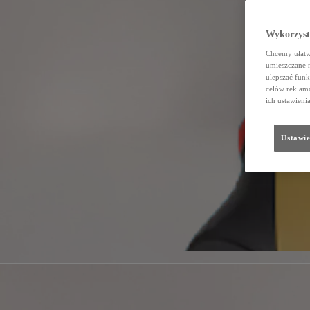
Wykorzystu
Chcemy ułatwi
umieszczane 
ulepszać funk
celów reklamo
ich ustawieni
Ustawie