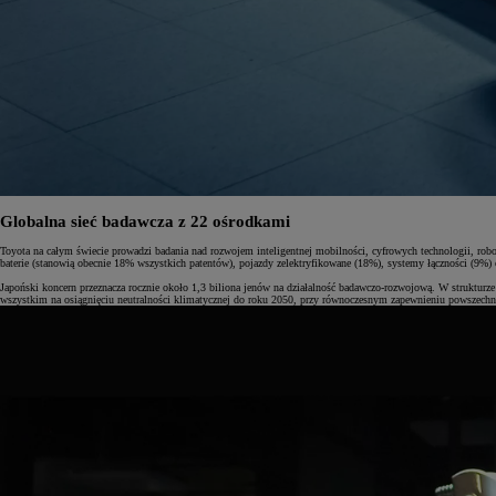
Globalna sieć badawcza z 22 ośrodkami
Toyota na całym świecie prowadzi badania nad rozwojem inteligentnej mobilności, cyfrowych technologii, robo
baterie (stanowią obecnie 18% wszystkich patentów), pojazdy zelektryfikowane (18%), systemy łączności (9%) 
Japoński koncern przeznacza rocznie około 1,3 biliona jenów na działalność badawczo-rozwojową. W strukturze
wszystkim na osiągnięciu neutralności klimatycznej do roku 2050, przy równoczesnym zapewnieniu powszechne