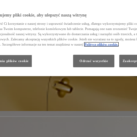
jemy pliki cookie, aby ulepszyć naszą witrynę
ć Ci korzystanie z naszej strony i usprawnić świadczenie usług, dlatego wykorzystujemy pliki co
na Twoim komputerze, telefonie komórkowym lub tablecie. Pomagają one nam zrozumieć Twoje 
cjonalność naszej witryny. Są wykorzystywane do dostarczania usług i narzędzi osób trzecich, a 
wych. Zalecamy akceptację wszystkich plików cookie. Jeżeli nie wyrażasz na to zgody, możesz 
a. Szczegółowe informacje na ten temat znajdziesz w naszej
Polityce plików cookie.
nia plików cookie
Odrzuć wszystkie
Zaakcept