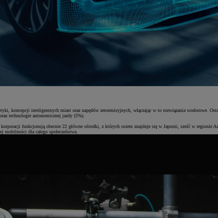
tyki, koncepcji inteligentnych miast oraz napędów zeroemisyjnych, włączając w to rozwiązania wodorowe. Osta
oraz technologie autonomicznej jazdy (5%).
 korporacji funkcjonują obecnie 22 główne ośrodki, z których osiem znajduje się w Japonii, sześć w regionie 
j mobilności dla całego społeczeństwa.