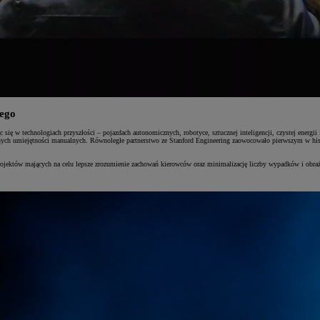
wego
 się w technologiach przyszłości – pojazdach autonomicznych, robotyce, sztucznej inteligencji, czystej energ
nych umiejętności manualnych. Równoległe partnerstwo ze Stanford Engineering zaowocowało pierwszym w his
jektów mających na celu lepsze zrozumienie zachowań kierowców oraz minimalizację liczby wypadków i obraże