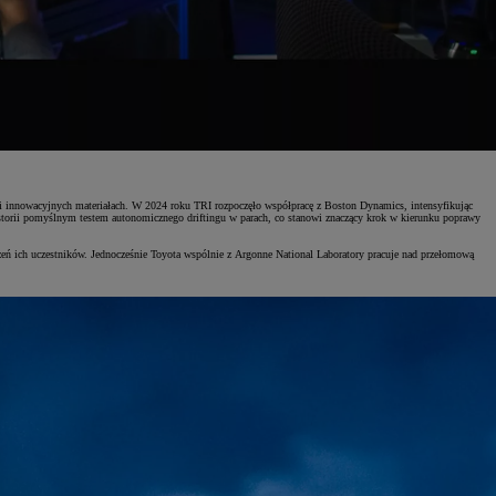
ii i innowacyjnych materiałach. W 2024 roku TRI rozpoczęło współpracę z Boston Dynamics, intensyfikując
torii pomyślnym testem autonomicznego driftingu w parach, co stanowi znaczący krok w kierunku poprawy
ń ich uczestników. Jednocześnie Toyota wspólnie z Argonne National Laboratory pracuje nad przełomową