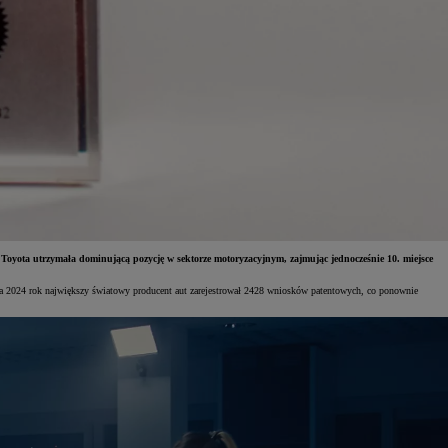
Toyota utrzymała dominującą pozycję w sektorze motoryzacyjnym, zajmując jednocześnie 10. miejsce
i za 2024 rok największy światowy producent aut zarejestrował 2428 wniosków patentowych, co ponownie