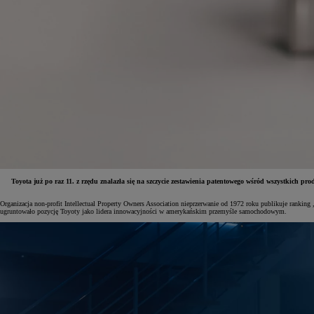
Toyota już po raz 11. z rzędu znalazła się na szczycie zestawienia patentowego wśród wszystkich
Organizacja non-profit Intellectual Property Owners Association nieprzerwanie od 1972 roku publikuje ranki
ugruntowało pozycję Toyoty jako lidera innowacyjności w amerykańskim przemyśle samochodowym.
Od
81 900 zł
Yaris Cross
HYBRID