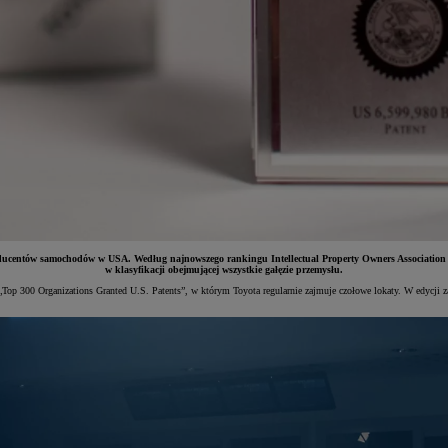
 producentów samochodów w USA. Według najnowszego rankingu Intellectual Property Owners Association 
w klasyfikacji obejmującej wszystkie gałęzie przemysłu.
ng „Top 300 Organizations Granted U.S. Patents”, w którym Toyota regularnie zajmuje czołowe lokaty. W edycj