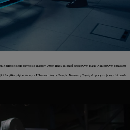
tnie dziesięciolecie przyniosło znaczący wzrost liczby zgłoszeń patentowych marki w kluczowych obszarach:
Azji i Pacyfiku, pięć w Ameryce Północnej i trzy w Europie. Naukowcy Toyoty skupiają swoje wysiłki przede