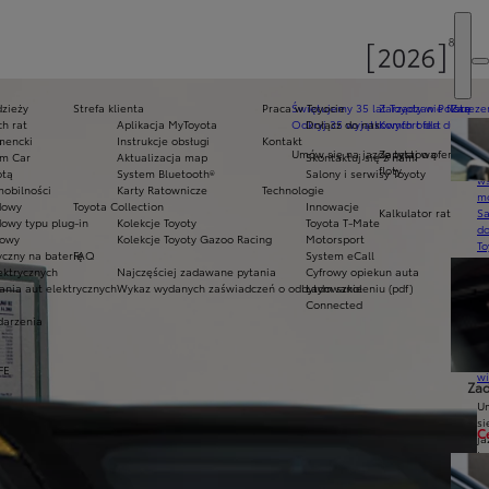
dzieży
Strefa klienta
Praca w Toyocie
Świętujemy 35 lat Toyoty w Polsce
Zarządzanie flotą
Zarezer
h rat
Aplikacja MyToyota
Odkryj 35 wyjątkowych ofert
Dołącz do nas
Komfort dla dużych f
Ak
mencki
s
Instrukcje obsługi
Kontakt
pr
Umów się na jazdę testową
Zapytaj o ofertę dla 
am Car
Aktualizacja map
Skontaktuj się z nami
Ce
floty
otą
System Bluetooth®
Salony i serwisy Toyoty
ws
mobilności
Karty Ratownicze
Technologie
mo
dowy
Toyota Collection
Innowacje
Kalkulator rat
S
owy typu plug-in
Kolekcje Toyoty
Toyota T-Mate
do
owy
Kolekcje Toyoty Gazoo Racing
Motorsport
To
czny na baterię
FAQ
System eCall
Pr
ektrycznych
Najczęściej zadawane pytania
Cyfrowy opiekun auta
Of
ania aut elektrycznych
Wykaz wydanych zaświadczeń o odbytym szkoleniu (pdf)
Ładowanie
KI
Connected
fi
darzenia
S
u
in
FE
w
Zad
U
si
C
ja
te