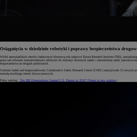
Od
105 300 zł
Corolla Hatchback
HYBRID
Osiągnięcia w dziedzinie robotyki i poprawy bezpieczeństwa drogo
Wśród amerykańskich centrów badawczych kluczową rolę odgrywa Toyota Research Institute (TRI), specjalizując
prace nad robotami humanoidalnymi zdolnymi do realizacji złożonych zadań i samodzielnej nauki zaawansowa
bezpieczeństwa na drogach publicznych.
Centrum badań nad bezpieczeństwem Collaborative Safety Research Center (CSRC) zainicjowało 15 nowych pro
metodą recyklingu baterii litowo-jonowych.
Pełny ranking:
„Top 300 Organizations Granted U.S. Patents in 2024”
(Opens in new window)