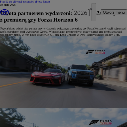
Przejdź do głównej zawartości
(Press Enter)
19 maja 2026
Toyota partnerem wydarzenia Horizon Journey
Otwórz menu
z premierą gry Forza Horizon 6
Toyota bierze udział jako partner przy wydarzeniu związanym z premierą gry Forza Horizon 6, czyli najnowszej
części popularnej serii wyścigowej Xboxa. W materiałach promocyjnych oraz w samej grze można zobaczyć
samochody marki, w tym nową Toyotę GR GT oraz Land Cruisera w wersji kolorystycznej Smoky Blue.