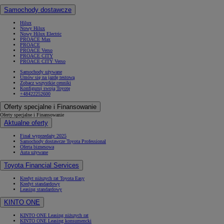
Samochody dostawcze
Hilux
Nowy Hilux
Nowy Hilux Electric
PROACE Max
PROACE
PROACE Verso
PROACE CITY
PROACE CITY Verso
Samochody używane
Umów się na jazdę testową
Zobacz wszystkie cenniki
Konfiguruj swoją Toyotę
+48422252600
Oferty specjalne i Finansowanie
Oferty specjalne i Finansowanie
Aktualne oferty
Finał wyprzedaży 2025
Samochody dostawcze Toyota Professional
Oferta biznesowa
Auta używane
Toyota Financial Services
Kredyt niższych rat Toyota Easy
Kredyt standardowy
Leasing standardowy
KINTO ONE
KINTO ONE Leasing niższych rat
KINTO ONE Leasing konsumencki