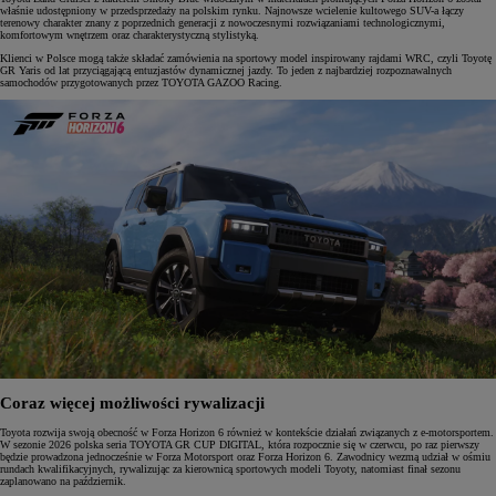
właśnie udostępniony w przedsprzedaży na polskim rynku. Najnowsze wcielenie kultowego SUV-a łączy
terenowy charakter znany z poprzednich generacji z nowoczesnymi rozwiązaniami technologicznymi,
komfortowym wnętrzem oraz charakterystyczną stylistyką.
Klienci w Polsce mogą także składać zamówienia na sportowy model inspirowany rajdami WRC, czyli Toyotę
GR Yaris od lat przyciągającą entuzjastów dynamicznej jazdy. To jeden z najbardziej rozpoznawalnych
samochodów przygotowanych przez TOYOTA GAZOO Racing.
Coraz więcej możliwości rywalizacji
Toyota rozwija swoją obecność w Forza Horizon 6 również w kontekście działań związanych z e-motorsportem.
W sezonie 2026 polska seria TOYOTA GR CUP DIGITAL, która rozpocznie się w czerwcu, po raz pierwszy
będzie prowadzona jednocześnie w Forza Motorsport oraz Forza Horizon 6. Zawodnicy wezmą udział w ośmiu
rundach kwalifikacyjnych, rywalizując za kierownicą sportowych modeli Toyoty, natomiast finał sezonu
zaplanowano na październik.