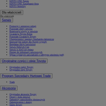
KINTO ONE Najem
KINTO ONE Zarządzanie flotą
KINTO Mobility
Dla właścicieli
Dla właścicieli
Serwis
Promocje i sezonowe usługi
Pozostałe oferty serwisu
Rezerwacja wizyty w serwisie
Gwarancja Toyota Relax
Pozostałe Gwarancje Toyoty
Ubezpieczenia i naprawy blacharsko-lakiernicze
Innowacyjne usługi dla Twojej wygody
Bezpłatne Akcje Serwisowe
Serwis Dobrych Cen
Serwis w ASO się opłaca
Dostęp do informacji serwisowych
Wykaz wydanych zaświadczeń o odbytym szkoleniu (pdf)
Oryginalne części i oleje Toyota
Oryginalne części Toyoty
Oryginalne oleje Toyoty
Program Sprzedaży Hurtowej Trade
Trade
Akcesoria
Oryginalne akcesoria Toyoty
Opony i koła zimowe
Zabudowy samochodów dostawczych
Zabezpieczenia i alarmy
Sklep Toyoty