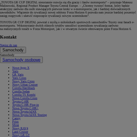
„TOYOTA GR CUP DIGITAL nieustannie rozwija się dla graczy i fanów motorsportu“ – przyznaje Mateusz
Malinowski, Regional Product Manager Toyota Central Europe. – „Chcemy tworzyć format, który będzie
atrakcyjny zarówno dla osób stawiających pierwsze kroki w e-motorsporcie, jak i bardziej doświadczonych
zawodników. Włączenie do rywalizacji nowej odsłony Forza Horizon 6 pozwala nam jeszcze bardziej poszerzyć
zasięg rozgrywek i ułatwić rozpoczęcie rywalizacji nowym uczestnikom”.
TOYOTA GR CUP DIGITAL powstał z myślą o miłośnikach sportowych samochodów Toyoty oraz fanach e-
motorsportu. Wykorzystanie dwóch różnych tytułów umożliwi uczestnikom rywalizację zarówno
na realistycznych torach w Forza Motorsport, jak i w otwartym świecie oferowanym przez Forza Horizon 6.
Kontakt
Napisz do nas
Samochody
Samochody
Samochody osobowe
Nowe Aygo X
Yaris
GR Yaris
Yaris Cross
Nowy Yaris Cross
Nowy Urban Cruiser
Corolla Hatchback
Corolla Sedan
Corolla TS Kombi
Nowa Corolla Cross
Toyota C-HR
Toyota C-HR Plug-in
Nowa Toyota C-HR+
Nowa Toyota bZ4X
Nowa Toyota bZ4X Touring
Camry
Prius
Mirai
Nowy RAV4
Land Cruiser
Nowy GR GT