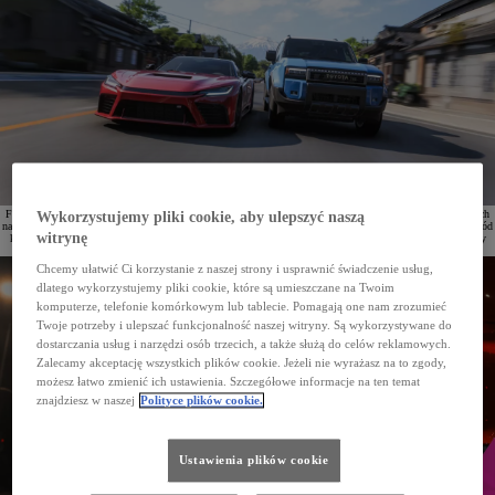
Forza Horizon 6 debiutuje jako najnowsza część jednej z najbardziej rozpoznawalnych serii gier wyścigowych
Wykorzystujemy pliki cookie, aby ulepszyć naszą
na świecie. Po raz pierwszy akcja została przeniesiona do Japonii. Z okazji premiery Xbox z partnerami, wśród
witrynę
których znajduje się Toyota, organizuje wydarzenie Horizon Journey łączące motoryzację, gry oraz elementy
japońskiej kultury.
Chcemy ułatwić Ci korzystanie z naszej strony i usprawnić świadczenie usług,
dlatego wykorzystujemy pliki cookie, które są umieszczane na Twoim
komputerze, telefonie komórkowym lub tablecie. Pomagają one nam zrozumieć
Twoje potrzeby i ulepszać funkcjonalność naszej witryny. Są wykorzystywane do
dostarczania usług i narzędzi osób trzecich, a także służą do celów reklamowych.
Zalecamy akceptację wszystkich plików cookie. Jeżeli nie wyrażasz na to zgody,
możesz łatwo zmienić ich ustawienia. Szczegółowe informacje na ten temat
znajdziesz w naszej
Polityce plików cookie.
Ustawienia plików cookie