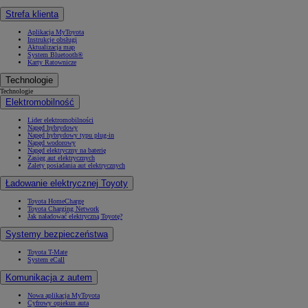
Strefa klienta
Aplikacja MyToyota
Instrukcje obsługi
Aktualizacja map
System Bluetooth®
Karty Ratownicze
Technologie
Technologie
Elektromobilność
Lider elektromobilności
Napęd hybrydowy
Napęd hybrydowy typu plug-in
Napęd wodorowy
Napęd elektryczny na baterię
Zasięg aut elektrycznych
Zalety posiadania aut elektrycznych
Ładowanie elektrycznej Toyoty
Toyota HomeCharge
Toyota Charging Network
Jak naładować elektryczną Toyotę?
Systemy bezpieczeństwa
Toyota T-Mate
System eCall
Komunikacja z autem
Nowa aplikacja MyToyota
Cyfrowy opiekun auta