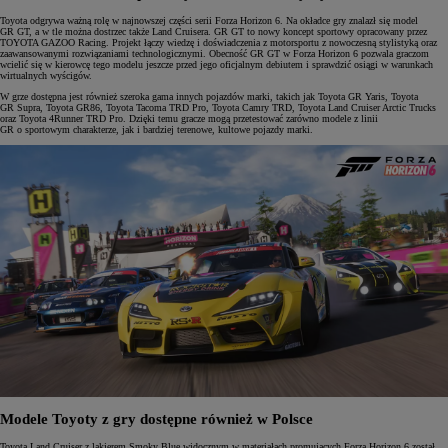
Toyota odgrywa ważną rolę w najnowszej części serii Forza Horizon 6. Na okładce gry znalazł się model
GR GT, a w tle można dostrzec także Land Cruisera. GR GT to nowy koncept sportowy opracowany przez
TOYOTA GAZOO Racing. Projekt łączy wiedzę i doświadczenia z motorsportu z nowoczesną stylistyką oraz
zaawansowanymi rozwiązaniami technologicznymi. Obecność GR GT w Forza Horizon 6 pozwala graczom
wcielić się w kierowcę tego modelu jeszcze przed jego oficjalnym debiutem i sprawdzić osiągi w warunkach
wirtualnych wyścigów.
W grze dostępna jest również szeroka gama innych pojazdów marki, takich jak Toyota GR Yaris, Toyota
GR Supra, Toyota GR86, Toyota Tacoma TRD Pro, Toyota Camry TRD, Toyota Land Cruiser Arctic Trucks
oraz Toyota 4Runner TRD Pro. Dzięki temu gracze mogą przetestować zarówno modele z linii
GR o sportowym charakterze, jak i bardziej terenowe, kultowe pojazdy marki.
Modele Toyoty z gry dostępne również w Polsce
Toyota Land Cruiser z lakierem Smoky Blue widocznym w materiałach promujących Forza Horizon 6 został