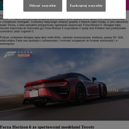
Odrzuć wszystkie
Zaakceptuj wszystkie
Spotkanie zaplanowano na 23 maja 2026 roku w czeskim Frenštát pod Radhoštěm na terenie garaży Furt
Bokem. W trakcie całodniowego programu przewidziano wiele atrakcji, które łączą świat realnej motoryzacji
z wirtualnymi wyścigami. Uczestnicy będą mogli zobaczyć pojazdy z różnych części świata, w tym samochody
marki Toyota, a także specjalnie przygotowany egzemplarz inspirowany Forza Horizon 6. Dostępne będą
również stanowiska do testowania gry Forza Horizon 6 wyposażone w sprzęt Acer Predator oraz profesjonalne
symulatory jazdy Logitech G.
Podczas wydarzenia dostępne będą także strefa driftu, warsztaty motoryzacyjne, konkursy, pokazy RC drift,
strefa relaksu Fanta oraz spotkania z influencerami i twórcami związanymi ze światem motoryzacji i e-
motorsportu.
Forza Horizon 6 ze sportowymi modelami Toyoty