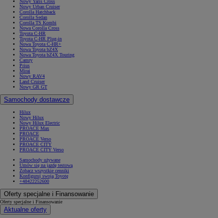
Nowy Yaris Cross
Nowy Urban Cruiser
Corolla Hatchback
Corolla Sedan
Corolla TS Kombi
Nowa Corolla Cross
Toyota C-HR
Toyota C-HR Plug-in
Nowa Toyota C-HR+
Nowa Toyota bZ4X
Nowa Toyota bZ4X Touring
Camry
Prius
Mirai
Nowy RAV4
Land Cruiser
Nowy GR GT
Samochody dostawcze
Hilux
Nowy Hilux
Nowy Hilux Electric
PROACE Max
PROACE
PROACE Verso
PROACE CITY
PROACE CITY Verso
Samochody używane
Umów się na jazdę testową
Zobacz wszystkie cenniki
Konfiguruj swoją Toyotę
+48422252600
Oferty specjalne i Finansowanie
Oferty specjalne i Finansowanie
Aktualne oferty