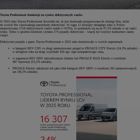
Toyota Professional dominuje na rynku elektrycznych vanów
W 2025 roku Toyota Professional dowiodła też, że jest doskonale przygotowana do obsługi firm, które
do swoich flot wprowadzają samochody elektryczne. W ciągu 12 miesięcy ubiegłego roku w Polsce
zarejestrowano 1118 elektrycznych vanów marki (+413%), co przełożyło się na aż 47,2% udziału w tej części
rynku. Tylko w grudniu klientom wydano 274 pojazdy elektryczne – więcej niż wszyscy konkurenci razem
wzięci.
Elektryczne pojazdy z gamy Toyota Professional w 2025 roku dominowały w swoich segmentach:
w kategorii BEV CDV co drugi zarejestrowany pojazd to PROACE CITY Electric (54,3% udziału) –
w ubiegłym roku na drogi wyjechało 426 egz. tego kompaktowego vana,
w segmencie BEV HDV zdecydowanym liderem był PROACE MAX Electric z wynikiem
487 rejestracji (53,2% udziału),
PROACE Electric zakończył rok jako lider kategorii BEV MDV z wynikiem 205 zarejestrowanych
aut (38,5% udziału).