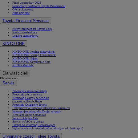
Finał wyprzedaży 2025
Samochody dostawcze Toyota Professional
Oferta biznesowa
Auta używane
Toyota Financial Services
Kredyt niższych rat Toyota Easy
Kredyt standardowy
Leasing standardowy
KINTO ONE
KINTO ONE Leasing niższych rat
KINTO ONE Leasing konsumencki
KINTO ONE Najem
KINTO ONE Zarządzanie flotą
KINTO Mobility
Dla właścicieli
Dla właścicieli
Serwis
Promocje i sezonowe usługi
Pozostałe oferty serwisu
Rezerwacja wizyty w serwisie
Gwarancja Toyota Relax
Pozostałe Gwarancje Toyoty
Ubezpieczenia i naprawy blacharsko-lakiernicze
Innowacyjne usługi dla Twojej wygody
Bezpłatne Akcje Serwisowe
Serwis Dobrych Cen
Serwis w ASO się opłaca
Dostęp do informacji serwisowych
Wykaz wydanych zaświadczeń o odbytym szkoleniu (pdf)
Oryginalne części i oleje Toyota