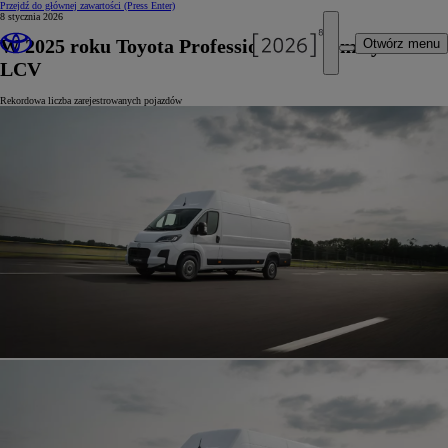
Przejdź do głównej zawartości
(Press Enter)
8 stycznia 2026
W 2025 roku Toyota Professional liderem rynku
Otwórz menu
LCV
Rekordowa liczba zarejestrowanych pojazdów