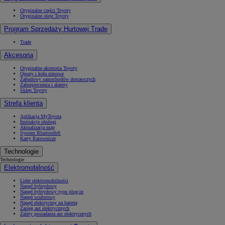
Oryginalne części Toyoty
Oryginalne oleje Toyoty
Program Sprzedaży Hurtowej Trade
Trade
Akcesoria
Oryginalne akcesoria Toyoty
Opony i koła zimowe
Zabudowy samochodów dostawczych
Zabezpieczenia i alarmy
Sklep Toyoty
Strefa klienta
Aplikacja MyToyota
Instrukcje obsługi
Aktualizacja map
System Bluetooth®
Karty Ratownicze
Technologie
Technologie
Elektromobilność
Lider elektromobilności
Napęd hybrydowy
Napęd hybrydowy typu plug-in
Napęd wodorowy
Napęd elektryczny na baterię
Zasięg aut elektrycznych
Zalety posiadania aut elektrycznych