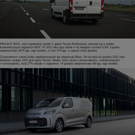
PROACE MAX, czyli najmłodszy model w gamie Toyota Professional, umocnił się w bardzo
konkurencyjnym segmencie HDV. W 2025 roku jego udział w tej kategorii wyniósł 9,9%. Łącznie
zarejestrowano 3674 egz. tego modelu, w tym 474 egz. w samym tylko grudniu.
25-procentowy wzrost liczby zarejestrowanych aut odnotował Hilux. Od stycznia do grudnia 2025 roku
klientom wydano 1635 pick-upów Toyoty. Model, który słynie z niezawodności, wszechstronności
i wytrzymałości, miał 27% udziału w segmencie. W grudniu zarejestrowano 88 egz. tego modelu.