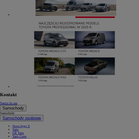
Kontakt
Napisz do nas
Samochody
Samochody
Samochody osobowe
Nowe Aygo X
Yaris
GR Yaris
Yaris Cross