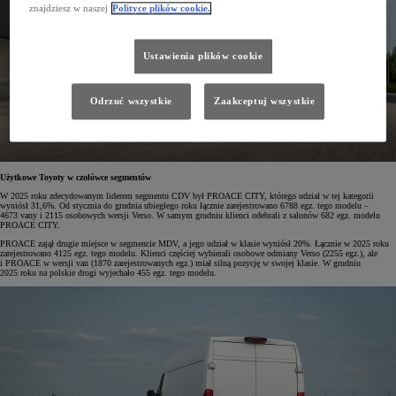
znajdziesz w naszej
Polityce plików cookie.
Ustawienia plików cookie
Odrzuć wszystkie
Zaakceptuj wszystkie
Użytkowe Toyoty w czołówce segmentów
W 2025 roku zdecydowanym liderem segmentu CDV był PROACE CITY, którego udział w tej kategorii
wyniósł 31,6%. Od stycznia do grudnia ubiegłego roku łącznie zarejestrowano 6788 egz. tego modelu –
4673 vany i 2115 osobowych wersji Verso. W samym grudniu klienci odebrali z salonów 682 egz. modelu
PROACE CITY.
PROACE zajął drugie miejsce w segmencie MDV, a jego udział w klasie wyniósł 20%. Łącznie w 2025 roku
zarejestrowano 4125 egz. tego modelu. Klienci częściej wybierali osobowe odmiany Verso (2255 egz.), ale
i PROACE w wersji van (1870 zarejestrowanych egz.) miał silną pozycję w swojej klasie. W grudniu
2025 roku na polskie drogi wyjechało 455 egz. tego modelu.