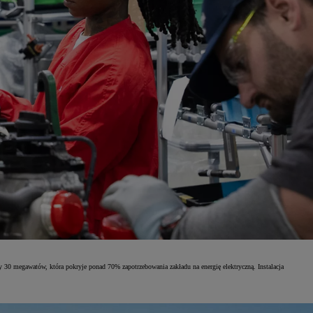
 30 megawatów, która pokryje ponad 70% zapotrzebowania zakładu na energię elektryczną. Instalacja