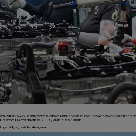
rodukcyjnych Toyoty. W najbliższych miesiącach zostanie oddana do użytku nowa elektrownia słoneczna o mocy
ii, co pozwoli na zmniejszenie emisji CO
około 22 000 t rocznie.
2
cyjne stały się neutralne klimatycznie.