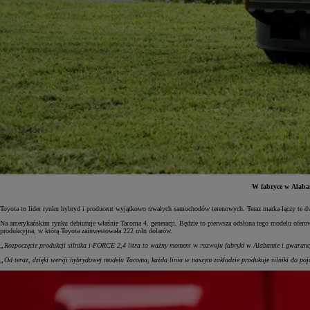
W fabryce w Alabam
Toyota to lider rynku hybryd i producent wyjątkowo trwałych samochodów terenowych. Teraz marka łączy te dwa
Od
81 900 zł
Na amerykańskim rynku debiutuje właśnie Tacoma 4. generacji. Będzie to pierwsza odsłona tego modelu ofe
produkcyjna, w którą Toyota zainwestowała 222 mln dolarów.
Yaris Cross
HYBRID
„Rozpoczęcie produkcji silnika i-FORCE 2,4 litra to ważny moment w rozwoju fabryki w Alabamie i gwaranc
„Od teraz, dzięki wersji hybrydowej modelu Tacoma, każda linia w naszym zakładzie produkuje silniki do p