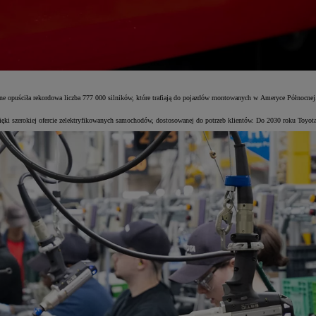
ne opuściła rekordowa liczba 777 000 silników, które trafiają do pojazdów montowanych w Ameryce Północnej.
zięki szerokiej ofercie zelektryfikowanych samochodów, dostosowanej do potrzeb klientów. Do 2030 roku Toyot