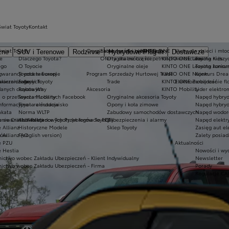
Świat Toyoty
Kontakt
Świat Toyoty
Oryginalne części i oleje Toyoty
Ekobonus dla hybryd Toyoty
KINTO ONE
Kluby dla dzieci i mło
zne
SUV i Terenowe
Rodzinne
Hybrydowe Plug-in
Dostawcze
e
Dlaczego Toyota?
Oferta dla osób z niepełnosprawnościami
Oryginalne części
KINTO ONE Leasing niższyc
Toyota Kids
ego
O Toyocie
Oryginalne oleje
KINTO ONE Leasing konsu
Toyota Junior
 gwarancji podstawowej
Toyota w Europie
Program Sprzedaży Hurtowej Trade
KINTO ONE Najem
Konkurs Dre
akierniczego
twarzaniu danych
Fabryki Toyoty
Trade
KINTO ONE Zarządzanie fl
Elektromobilność
danych osobowych
Toyota Way
Akcesoria
KINTO Mobility
Lider elektro
a o przetwarzaniu danych Facebook
Toyota Mobility
Oryginalne akcesoria Toyoty
Napęd hybry
nformacyjna - rekrutacja
Toyota a środowisko
Opony i koła zimowe
Napęd hybryd
akata
Norma WLTP
Zabudowy samochodów dostawczych
Napęd wodor
warii lub kolizji
nie Crash Assistance Toyoty (w formacie PDF)
Klub Rekordowych Przebiegów Toyoty
Zabezpieczenia i alarmy
Napęd elektry
 Allianz
Historyczne Modele
Sklep Toyoty
Zasięg aut el
tów
 Allianz (english version)
FAQ
Zalety posiad
e PZU
Aktualności
e Hestia
Nowości i wy
ictwo wobec Zakładu Ubezpieczeń - Klient Indywidualny
Newsletter
ictwo wobec Zakładu Ubezpieczeń - Firma
Porady
Regulacje CA