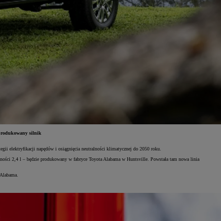
 produkowany silnik
ii elektryfikacji napędów i osiągnięcia neutralności klimatycznej do 2050 roku.
ości 2,4 l – będzie produkowany w fabryce Toyota Alabama w Huntsville. Powstała tam nowa linia
 Alabama.