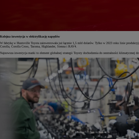
Kolejna inwestycja w elektryfikację napędów
W fabrykę w Huntsville Toyota zainwestowała już łącznie 1,5 mld dolarów. Tylko w 2023 roku linie produkcyj
Corolla, Corolla Cross, Tacoma, Highlander, Sienna i RAV4.
Najnowsza inwestycja marki to element globalnej strategii Toyoty dochodzenia do neutralności klimatycznej d