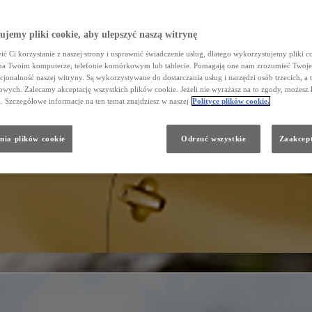
jemy pliki cookie, aby ulepszyć naszą witrynę
ć Ci korzystanie z naszej strony i usprawnić świadczenie usług, dlatego wykorzystujemy pliki co
na Twoim komputerze, telefonie komórkowym lub tablecie. Pomagają one nam zrozumieć Twoje 
cjonalność naszej witryny. Są wykorzystywane do dostarczania usług i narzędzi osób trzecich, a 
wych. Zalecamy akceptację wszystkich plików cookie. Jeżeli nie wyrażasz na to zgody, możesz 
a. Szczegółowe informacje na ten temat znajdziesz w naszej
Polityce plików cookie.
nia plików cookie
Odrzuć wszystkie
Zaakcept