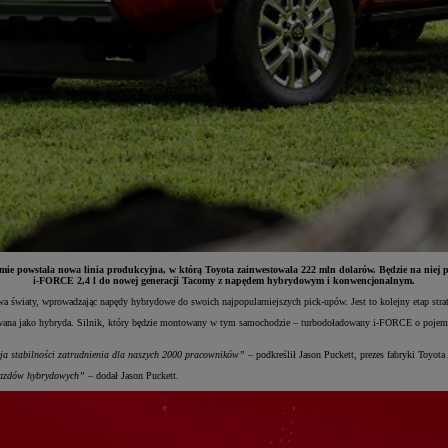
ie powstała nowa linia produkcyjna, w którą Toyota zainwestowała 222 mln dolarów. Będzie na niej
i-FORCE 2,4 l do nowej generacji Tacomy z napędem hybrydowym i konwencjonalnym.
 światy, wprowadzając napędy hybrydowe do swoich najpopularniejszych pick-upów. Jest to kolejny etap strateg
rowana jako hybryda. Silnik, który będzie montowany w tym samochodzie – turbodoładowany i-FORCE o pojemn
ja stabilności zatrudnienia dla naszych 2000 pracowników”
– podkreślił Jason Puckett, prezes fabryki Toyota
ojazdów hybrydowych”
– dodał Jason Puckett.