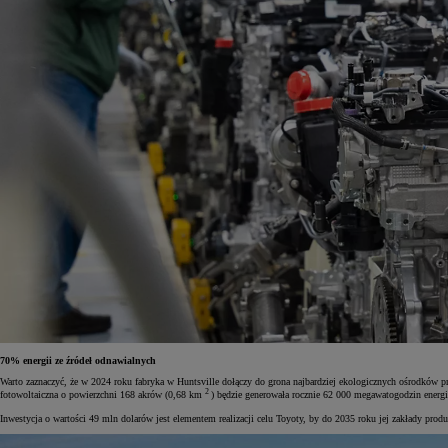
70% energii ze źródeł odnawialnych
Warto zaznaczyć, że w 2024 roku fabryka w Huntsville dołączy do grona najbardziej ekologicznych ośrodków p
2
fotowoltaiczna o powierzchni 168 akrów (0,68 km
) będzie generowała rocznie 62 000 megawatogodzin energ
Inwestycja o wartości 49 mln dolarów jest elementem realizacji celu Toyoty, by do 2035 roku jej zakłady produk