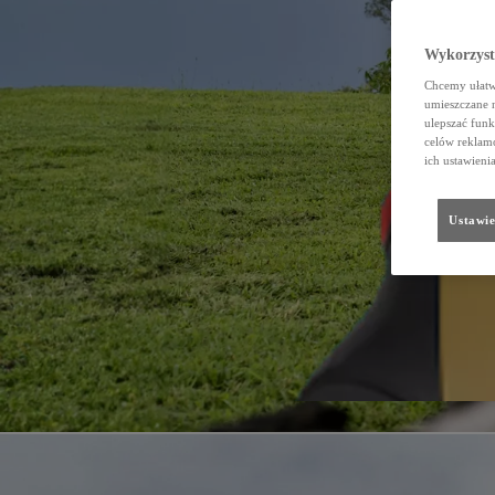
Wykorzystu
Chcemy ułatwi
umieszczane 
ulepszać funk
celów reklamo
ich ustawieni
Ustawie