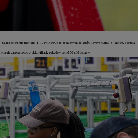
 Zakład produkuje jednostki 4- i 6-cylindrowe do popularnych pojazdów Toyoty, takich jak Tundra, Sequoia,
a planuje zainwestować w elektryfikację pojazdów ponad 70 mld dolarów.