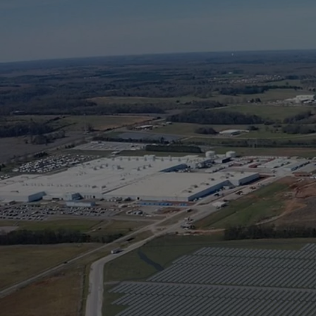
Od
105 300 zł
Corolla Hatchback
HYBRID