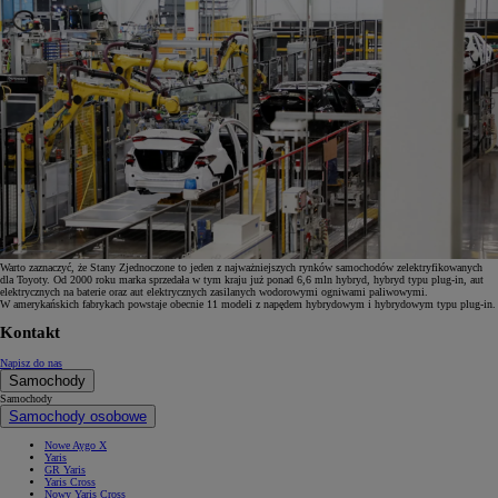
Warto zaznaczyć, że Stany Zjednoczone to jeden z najważniejszych rynków samochodów zelektryfikowanych
dla Toyoty. Od 2000 roku marka sprzedała w tym kraju już ponad 6,6 mln hybryd, hybryd typu plug-in, aut
elektrycznych na baterie oraz aut elektrycznych zasilanych wodorowymi ogniwami paliwowymi.
W amerykańskich fabrykach powstaje obecnie 11 modeli z napędem hybrydowym i hybrydowym typu plug-in.
Kontakt
Napisz do nas
Samochody
Samochody
Samochody osobowe
Nowe Aygo X
Yaris
GR Yaris
Yaris Cross
Nowy Yaris Cross