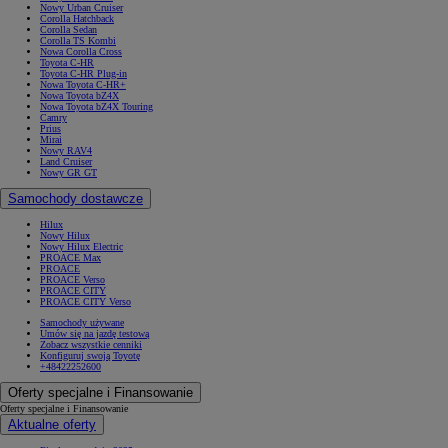
Nowy Urban Cruiser
Corolla Hatchback
Corolla Sedan
Corolla TS Kombi
Nowa Corolla Cross
Toyota C-HR
Toyota C-HR Plug-in
Nowa Toyota C-HR+
Nowa Toyota bZ4X
Nowa Toyota bZ4X Touring
Camry
Prius
Mirai
Nowy RAV4
Land Cruiser
Nowy GR GT
Samochody dostawcze
Hilux
Nowy Hilux
Nowy Hilux Electric
PROACE Max
PROACE
PROACE Verso
PROACE CITY
PROACE CITY Verso
Samochody używane
Umów się na jazdę testową
Zobacz wszystkie cenniki
Konfiguruj swoją Toyotę
+48422252600
Oferty specjalne i Finansowanie
Oferty specjalne i Finansowanie
Aktualne oferty