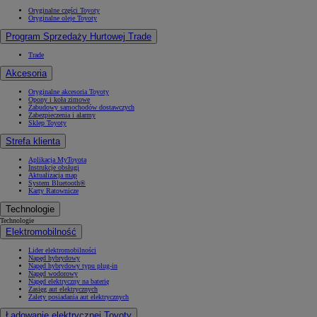
Oryginalne części Toyoty
Oryginalne oleje Toyoty
Program Sprzedaży Hurtowej Trade
Trade
Akcesoria
Oryginalne akcesoria Toyoty
Opony i koła zimowe
Zabudowy samochodów dostawczych
Zabezpieczenia i alarmy
Sklep Toyoty
Strefa klienta
Aplikacja MyToyota
Instrukcje obsługi
Aktualizacja map
System Bluetooth®
Karty Ratownicze
Technologie
Technologie
Elektromobilność
Lider elektromobilności
Napęd hybrydowy
Napęd hybrydowy typu plug-in
Napęd wodorowy
Napęd elektryczny na baterię
Zasięg aut elektrycznych
Zalety posiadania aut elektrycznych
Ładowanie elektrycznej Toyoty