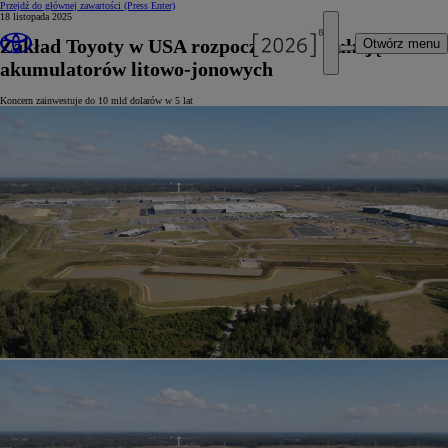
Przejdź do głównej zawartości
(Press Enter)
18 listopada 2025
Zakład Toyoty w USA rozpoczyna produkcję
Otwórz menu
akumulatorów litowo-jonowych
Koncern zainwestuje do 10 mld dolarów w 5 lat