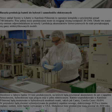
Ruszyła produkcja baterii do hybryd i samochodów elektrycznych
Nowy zakład Toyoty w Liberty w Karolinie Północnej to ogromny kompleks o powierzchni ponad
748 hektarów. Przy pełnej mocy produkcyjnej może on osiągnąć roczną wydajność 30 GWh. Obiekt ten stanie
się centrum odpowiedzialnym za rozwój i produkcję akumulatorów litowo-jonowych do stale powiększającej
się gamy zelektryfikowanych modeli.
Docelowo w fabryce będzie 14 linii produkcyjnych, na których będą powstawać akumulatory do aut z napędem
hybrydowym, hybrydowym typu plug-in oraz w pełni elektrycznym. Baterie wyprodukowane w Karolinie
Północnej będą montowane w hybrydowych modelach marki, takich jak Camry, Corolla Cross i RAV4.
W przyszłości będą również wykorzystywane do produkcji zupełnie nowego, elektrycznego SUV-a z trzema
rzędami siedzeń, który będzie wytwarzany w USA. Dodatkowe linie produkcyjne mają powstać do 2030 roku.