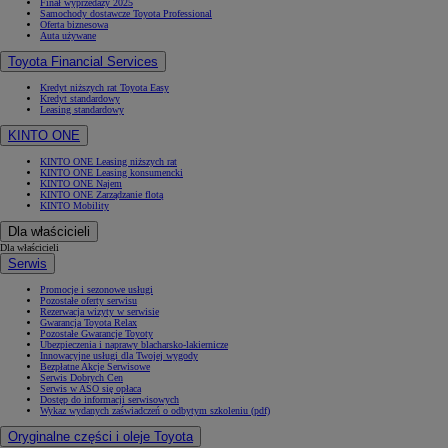
Finał wyprzedaży 2025
Samochody dostawcze Toyota Professional
Oferta biznesowa
Auta używane
Toyota Financial Services
Kredyt niższych rat Toyota Easy
Kredyt standardowy
Leasing standardowy
KINTO ONE
KINTO ONE Leasing niższych rat
KINTO ONE Leasing konsumencki
KINTO ONE Najem
KINTO ONE Zarządzanie flotą
KINTO Mobility
Dla właścicieli
Dla właścicieli
Serwis
Promocje i sezonowe usługi
Pozostałe oferty serwisu
Rezerwacja wizyty w serwisie
Gwarancja Toyota Relax
Pozostałe Gwarancje Toyoty
Ubezpieczenia i naprawy blacharsko-lakiernicze
Innowacyjne usługi dla Twojej wygody
Bezpłatne Akcje Serwisowe
Serwis Dobrych Cen
Serwis w ASO się opłaca
Dostęp do informacji serwisowych
Wykaz wydanych zaświadczeń o odbytym szkoleniu (pdf)
Oryginalne części i oleje Toyota