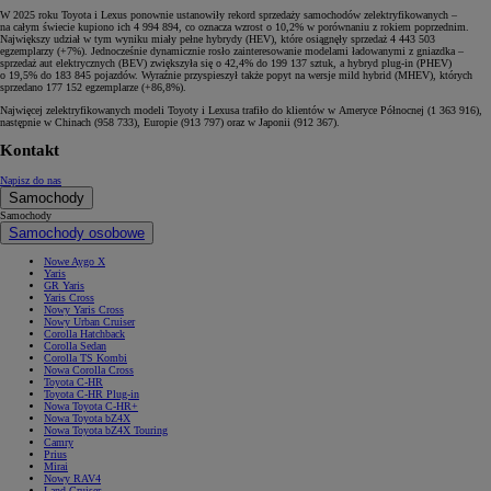
W 2025 roku Toyota i Lexus ponownie ustanowiły rekord sprzedaży samochodów zelektryfikowanych –
na całym świecie kupiono ich 4 994 894, co oznacza wzrost o 10,2% w porównaniu z rokiem poprzednim.
Największy udział w tym wyniku miały pełne hybrydy (HEV), które osiągnęły sprzedaż 4 443 503
egzemplarzy (+7%). Jednocześnie dynamicznie rosło zainteresowanie modelami ładowanymi z gniazdka –
sprzedaż aut elektrycznych (BEV) zwiększyła się o 42,4% do 199 137 sztuk, a hybryd plug-in (PHEV)
o 19,5% do 183 845 pojazdów. Wyraźnie przyspieszył także popyt na wersje mild hybrid (MHEV), których
sprzedano 177 152 egzemplarze (+86,8%).
Najwięcej zelektryfikowanych modeli Toyoty i Lexusa trafiło do klientów w Ameryce Północnej (1 363 916),
następnie w Chinach (958 733), Europie (913 797) oraz w Japonii (912 367).
Kontakt
Napisz do nas
Samochody
Samochody
Samochody osobowe
Nowe Aygo X
Yaris
GR Yaris
Yaris Cross
Nowy Yaris Cross
Nowy Urban Cruiser
Corolla Hatchback
Corolla Sedan
Corolla TS Kombi
Nowa Corolla Cross
Toyota C-HR
Toyota C-HR Plug-in
Nowa Toyota C-HR+
Nowa Toyota bZ4X
Nowa Toyota bZ4X Touring
Camry
Prius
Mirai
Nowy RAV4
Land Cruiser