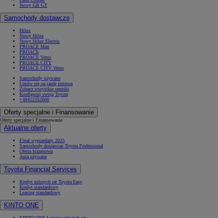
Nowy GR GT
Samochody dostawcze
Hilux
Nowy Hilux
Nowy Hilux Electric
PROACE Max
PROACE
PROACE Verso
PROACE CITY
PROACE CITY Verso
Samochody używane
Umów się na jazdę testową
Zobacz wszystkie cenniki
Konfiguruj swoją Toyotę
+48422252600
Oferty specjalne i Finansowanie
Oferty specjalne i Finansowanie
Aktualne oferty
Finał wyprzedaży 2025
Samochody dostawcze Toyota Professional
Oferta biznesowa
Auta używane
Toyota Financial Services
Kredyt niższych rat Toyota Easy
Kredyt standardowy
Leasing standardowy
KINTO ONE
KINTO ONE Leasing niższych rat