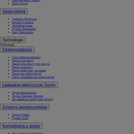
Zabezpieczenia i alarmy
Sklep Toyoty
Strefa klienta
Aplikacja MyToyota
Instrukcje obsługi
Aktualizacja map
System Bluetooth®
Karty Ratownicze
Technologie
Technologie
Elektromobilność
Lider elektromobilności
Napęd hybrydowy
Napęd hybrydowy typu plug-in
Napęd wodorowy
Napęd elektryczny na baterię
Zasięg aut elektrycznych
Zalety posiadania aut elektrycznych
Ładowanie elektrycznej Toyoty
Toyota HomeCharge
Toyota Charging Network
Jak naładować elektryczną Toyotę?
Systemy bezpieczeństwa
Toyota T-Mate
System eCall
Komunikacja z autem
Nowa aplikacja MyToyota