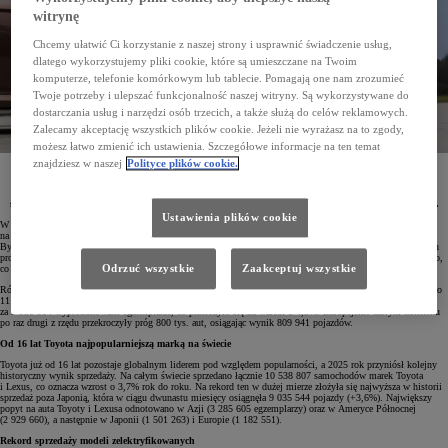
witrynę
Chcemy ułatwić Ci korzystanie z naszej strony i usprawnić świadczenie usług,
dlatego wykorzystujemy pliki cookie, które są umieszczane na Twoim
komputerze, telefonie komórkowym lub tablecie. Pomagają one nam zrozumieć
Twoje potrzeby i ulepszać funkcjonalność naszej witryny. Są wykorzystywane do
dostarczania usług i narzędzi osób trzecich, a także służą do celów reklamowych.
Zalecamy akceptację wszystkich plików cookie. Jeżeli nie wyrażasz na to zgody,
możesz łatwo zmienić ich ustawienia. Szczegółowe informacje na ten temat
znajdziesz w naszej
Polityce plików cookie.
Toyota Motor Corporation wyprodukowała w 2025 roku 11 221 960 pojazdów, a łączna globalna
sprzedaż marek Toyota, Lexus, Daihatsu i Hino osiągnęła rekordowy poziom 11 322 575 aut, czyli
o 4,6% więcej niż rok temu. Koncern już szósty rok z rzędu pozostaje największym producentem
samochodów na świecie, a po raz 16. z kolei jest najpopularniejszą marką motoryzacyjną globalnie.
Ustawienia plików cookie
W 2025 roku Toyota Motor Corporation (TMC) ponownie potwierdziła swoją dominującą pozycję
na światowym rynku motoryzacyjnym, zarówno produkując, jak i sprzedając ponad 11 milionów pojazdów.
Był to już szósty kolejny rok, w którym koncern osiągnął najwyższy wolumen sprzedaży spośród wszystkich
producentów samochodów. Łącznie do klientów trafiło 11 322 575 aut marek Toyota, Lexus, Daihatsu i Hino,
Odrzuć wszystkie
Zaakceptuj wszystkie
co oznacza wzrost o 4,6% w porównaniu z rokiem poprzednim.
Również skala produkcji znalazła się na bardzo wysokim poziomie – zakłady TMC na całym świecie opuściło
11 221 960 pojazdów, czyli o 5,7% więcej niż rok wcześniej. Same marki Toyota i Lexus odpowiadały
za 9 950 904 wyprodukowane egzemplarze, co przełożyło się na wzrost o 4,5%. Europejskie fabryki koncernu
po raz drugi z rzędu przekroczyły próg 800 tys. aut, osiągając wynik 809 941 pojazdów.
Od 16 lat Toyota najpopularniejszą marką na świecie
Toyota już od 16 lat pozostaje globalnym liderem pod względem popularności, a 2025 rok przyniósł kolejny
historyczny wynik sprzedaży. Na całym świecie sprzedano łącznie 10 538 807 samochodów marek Toyota
i Lexus, co oznacza wzrost o 3,7% rok do roku. Na rekord ten w dużej mierze złożyła się najwyższa w historii
sprzedaż poza Japonią, która w ciągu dwunastu miesięcy osiągnęła 9 035 544 pojazdy (+3,6%). Największy
popyt na auta Toyoty i Lexusa odnotowano w Azji (3 285 605 egzemplarzy) oraz w Ameryce Północnej
(2 929 660), a następnie w Japonii (1 501 263) i Europie (1 182 551).
Rekord sprzedaży modeli zelektryfikowanych