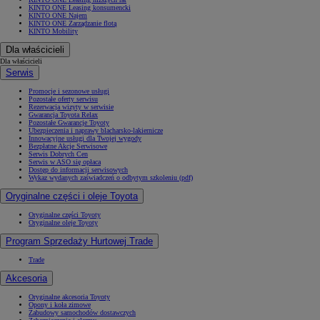
KINTO ONE Leasing konsumencki
KINTO ONE Najem
KINTO ONE Zarządzanie flotą
KINTO Mobility
Dla właścicieli
Dla właścicieli
Serwis
Promocje i sezonowe usługi
Pozostałe oferty serwisu
Rezerwacja wizyty w serwisie
Gwarancja Toyota Relax
Pozostałe Gwarancje Toyoty
Ubezpieczenia i naprawy blacharsko-lakiernicze
Innowacyjne usługi dla Twojej wygody
Bezpłatne Akcje Serwisowe
Serwis Dobrych Cen
Serwis w ASO się opłaca
Dostęp do informacji serwisowych
Wykaz wydanych zaświadczeń o odbytym szkoleniu (pdf)
Oryginalne części i oleje Toyota
Oryginalne części Toyoty
Oryginalne oleje Toyoty
Program Sprzedaży Hurtowej Trade
Trade
Akcesoria
Oryginalne akcesoria Toyoty
Opony i koła zimowe
Zabudowy samochodów dostawczych