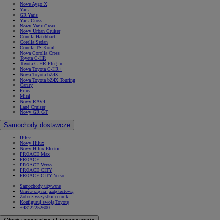
Nowe Aygo X
Yaris
GR Yaris
Yaris Cross
Nowy Yaris Cross
Nowy Urban Cruiser
Corolla Hatchback
Corolla Sedan
Corolla TS Kombi
Nowa Corolla Cross
Toyota C-HR
Toyota C-HR Plug-in
Nowa Toyota C-HR+
Nowa Toyota bZ4X
Nowa Toyota bZ4X Touring
Camry
Prius
Mirai
Nowy RAV4
Land Cruiser
Nowy GR GT
Samochody dostawcze
Hilux
Nowy Hilux
Nowy Hilux Electric
PROACE Max
PROACE
PROACE Verso
PROACE CITY
PROACE CITY Verso
Samochody używane
Umów się na jazdę testową
Zobacz wszystkie cenniki
Konfiguruj swoją Toyotę
+48422252600