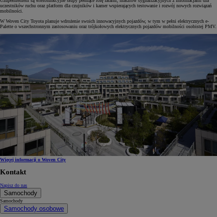
Uzupełnieniem są wielofunkcyjne słupy pełniące rolę latarni, masztów sygnalizacyjnych z informacjami dla
uczestników ruchu oraz platform dla czujników i kamer wspierających testowanie i rozwój nowych rozwiązań
mobilności.
W Woven City Toyota planuje wdrożenie swoich innowacyjnych pojazdów, w tym w pełni elektrycznych e-
Palette o wszechstronnym zastosowaniu oraz trójkołowych elektrycznych pojazdów mobilności osobistej PMV.
Więcej informacji o Woven City
Kontakt
Napisz do nas
Samochody
Samochody
Samochody osobowe