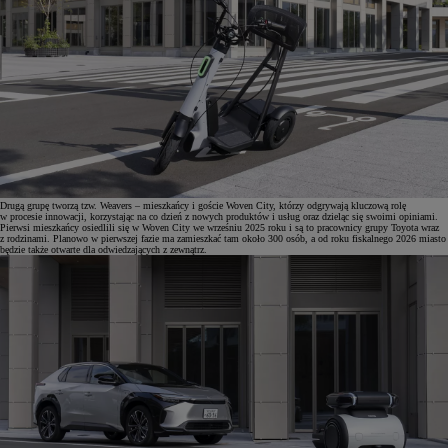
Drugą grupę tworzą tzw. Weavers – mieszkańcy i goście Woven City, którzy odgrywają kluczową rolę
w procesie innowacji, korzystając na co dzień z nowych produktów i usług oraz dzieląc się swoimi opiniami.
Pierwsi mieszkańcy osiedlili się w Woven City we wrześniu 2025 roku i są to pracownicy grupy Toyota wraz
z rodzinami. Planowo w pierwszej fazie ma zamieszkać tam około 300 osób, a od roku fiskalnego 2026 miasto
będzie także otwarte dla odwiedzających z zewnątrz.