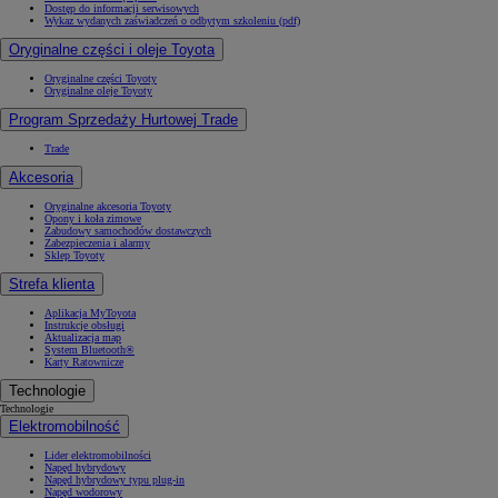
Dostęp do informacji serwisowych
Wykaz wydanych zaświadczeń o odbytym szkoleniu (pdf)
Oryginalne części i oleje Toyota
Oryginalne części Toyoty
Oryginalne oleje Toyoty
Program Sprzedaży Hurtowej Trade
Trade
Akcesoria
Oryginalne akcesoria Toyoty
Opony i koła zimowe
Zabudowy samochodów dostawczych
Zabezpieczenia i alarmy
Sklep Toyoty
Strefa klienta
Aplikacja MyToyota
Instrukcje obsługi
Aktualizacja map
System Bluetooth®
Karty Ratownicze
Technologie
Technologie
Elektromobilność
Lider elektromobilności
Napęd hybrydowy
Napęd hybrydowy typu plug-in
Napęd wodorowy