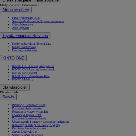
Oferty specjalne i Finansowanie
Oferty specjalne i Finansowanie
Aktualne oferty
Finał wyprzedaży 2025
Samochody dostawcze Toyota Professional
Oferta biznesowa
Auta używane
Toyota Financial Services
Kredyt niższych rat Toyota Easy
Kredyt standardowy
Leasing standardowy
KINTO ONE
KINTO ONE Leasing niższych rat
KINTO ONE Leasing konsumencki
KINTO ONE Najem
KINTO ONE Zarządzanie flotą
KINTO Mobility
Dla właścicieli
Dla właścicieli
Serwis
Promocje i sezonowe usługi
Pozostałe oferty serwisu
Rezerwacja wizyty w serwisie
Gwarancja Toyota Relax
Pozostałe Gwarancje Toyoty
Ubezpieczenia i naprawy blacharsko-lakiernicze
Innowacyjne usługi dla Twojej wygody
Bezpłatne Akcje Serwisowe
Serwis Dobrych Cen
Serwis w ASO się opłaca