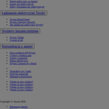
Napęd elektryczny na baterię
Zasięg aut elektrycznych
Zalety posiadania aut elektrycznych
Ładowanie elektrycznej Toyoty
Toyota HomeCharge
Toyota Charging Network
Jak naładować elektryczną Toyotę?
Systemy bezpieczeństwa
Toyota T-Mate
System eCall
Komunikacja z autem
Nowa aplikacja MyToyota
Cyfrowy opiekun auta
Usługi Connected
Płatne subskrypcje
Toyota Connectivity Match
Skontaktuj się z nami
Polityka ciasteczek
Deklaracja dostępności
(Opens in new window)
(Opens in new window)
(Opens in new window)
(Opens in new window)
Copyright © Toyota 2026
Informacje prawne