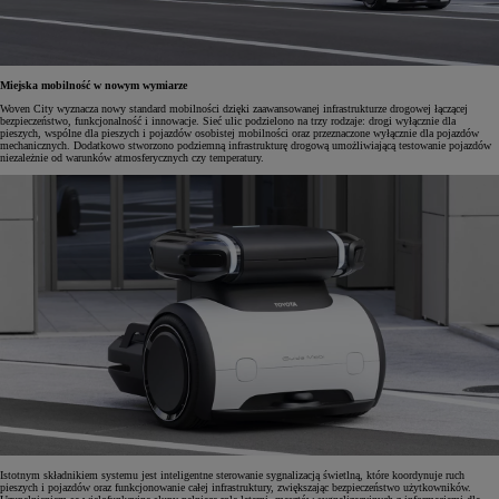
Miejska mobilność w nowym wymiarze
Woven City wyznacza nowy standard mobilności dzięki zaawansowanej infrastrukturze drogowej łączącej
bezpieczeństwo, funkcjonalność i innowacje. Sieć ulic podzielono na trzy rodzaje: drogi wyłącznie dla
pieszych, wspólne dla pieszych i pojazdów osobistej mobilności oraz przeznaczone wyłącznie dla pojazdów
mechanicznych. Dodatkowo stworzono podziemną infrastrukturę drogową umożliwiającą testowanie pojazdów
niezależnie od warunków atmosferycznych czy temperatury.
Istotnym składnikiem systemu jest inteligentne sterowanie sygnalizacją świetlną, które koordynuje ruch
pieszych i pojazdów oraz funkcjonowanie całej infrastruktury, zwiększając bezpieczeństwo użytkowników.