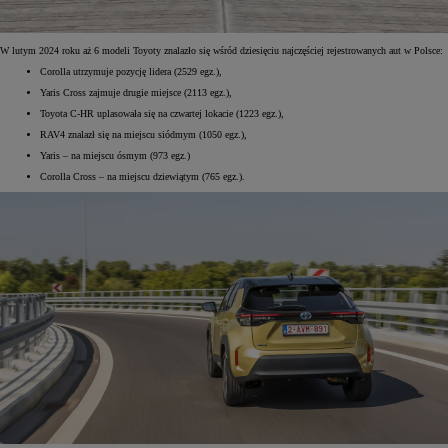
W lutym 2024 roku aż 6 modeli Toyoty znalazło się wśród dziesięciu najczęściej rejestrowanych aut w Polsce:
Corolla utrzymuje pozycję lidera (2529 egz.),
Yaris Cross zajmuje drugie miejsce (2113 egz.),
Toyota C-HR uplasowała się na czwartej lokacie (1223 egz.),
RAV4 znalazł się na miejscu siódmym (1050 egz.),
Yaris – na miejscu ósmym (973 egz.)
Corolla Cross – na miejscu dziewiątym (765 egz.).