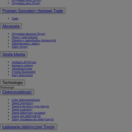
Oryginalne oleje Toyoty
Program Sprzedaży Hurtowej Trade
Trade
Akcesoria
Oryginalne akcesoria Toyoty
Opony i koła zimowe
Zabudowy samochodów dostawczych
Zabezpieczenia i alarmy
Sklep Toyoty
Strefa klienta
Aplikacja MyToyota
Instrukcje obsługi
Aktualizacja map
System Bluetooth®
Karty Ratownicze
Technologie
Technologie
Elektromobilność
Lider elektromobilności
Napęd hybrydowy
Napęd hybrydowy typu plug-in
Napęd wodorowy
Napęd elektryczny na baterię
Zasięg aut elektrycznych
Zalety posiadania aut elektrycznych
Ładowanie elektrycznej Toyoty