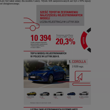
Luty był także udany dla modelu Camry. Wynik 428 zarejestrowanych aut był o 93% lepszy
od ubiegłorocznego.