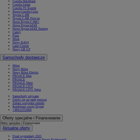
Corolla Hatchback
Corolla Sedan
Corolla TS Kombi
Nowa Corolla Cross
Toyota C-HR
Toyota C-HR Plug-in
Nowa Toyota C-HR+
Nowa Toyota bZ4X
Nowa Toyota bZ4X Touring
Camry
Prius
Mirai
Nowy RAV4
Land Cruiser
Nowy GR GT
Samochody dostawcze
Hilux
Nowy Hilux
Nowy Hilux Electric
PROACE Max
PROACE
PROACE Verso
PROACE CITY
PROACE CITY Verso
Samochody używane
Umów się na jazdę testową
Zobacz wszystkie cenniki
Konfiguruj swoją Toyotę
+48422252600
Oferty specjalne i Finansowanie
Oferty specjalne i Finansowanie
Aktualne oferty
Finał wyprzedaży 2025
Samochody dostawcze Toyota Professional