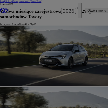
Przejdź do głównej zawartości
(Press Enter)
6 marca 2024
W dwa miesiące zarejestrowano ponad 20 tys.
Otwórz menu
samochodów Toyoty
W lutym aż 6 modeli marki w Top10