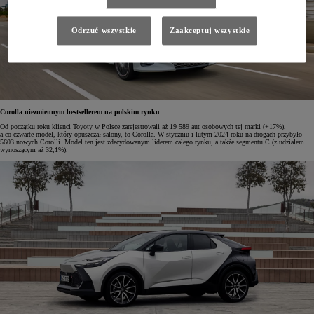
Odrzuć wszystkie
Zaakceptuj wszystkie
Corolla niezmiennym bestsellerem na polskim rynku
Od początku roku klienci Toyoty w Polsce zarejestrowali aż 19 589 aut osobowych tej marki (+17%),
a co czwarte model, który opuszczał salony, to Corolla. W styczniu i lutym 2024 roku na drogach przybyło
5603 nowych Corolli. Model ten jest zdecydowanym liderem całego rynku, a także segmentu C (z udziałem
wynoszącym aż 32,1%).