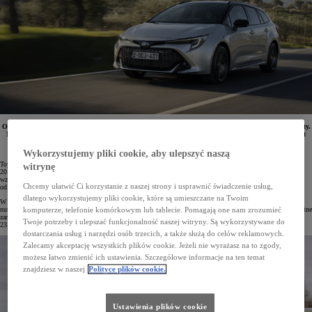
Od początku 2024 roku w Polsce zarejestrowano 20 735 samochodów osobowych i dostawczych Toyoty.
Marka jest zdecydowanym liderem rynku motoryzacyjnego. W Top10 najczęściej rejestrowanych aut
w lutym znalazło się aż 6 modeli Toyoty. Niezmiennie najpopularniejszym samochodem osobowym
w Polsce pozostaje Corolla.
Wykorzystujemy pliki cookie, aby ulepszyć naszą
Toyota umocniła się na pozycji lidera polskiego rynku motoryzacyjnego. Od początku roku zarejestrowano
witrynę
20 735 samochodów osobowych i dostawczych marki, czyli więcej niż trzech kolejnych konkurentów razem
wzięty. Udział marki w rynku wynosi obecnie 21%. Co więcej, tegoroczny wynik jest o 18% lepszy
Chcemy ułatwić Ci korzystanie z naszej strony i usprawnić świadczenie usług,
od ubiegłorocznego.
dlatego wykorzystujemy pliki cookie, które są umieszczane na Twoim
W lutym 2024 roku na polskie drogi wyjechało 10 394 samochodów Toyoty (+13%), a marka zajęła pozycję
numer 1 zarówno wśród firm, jak i klientów indywidualnych. Do flot trafiło 6693 egz. (+9%). Osoby prywatne
komputerze, telefonie komórkowym lub tablecie. Pomagają one nam zrozumieć
zarejestrowały 3701 egz. (+21%) – w tej części rynku marka dominuje z aż
Twoje potrzeby i ulepszać funkcjonalność naszej witryny. Są wykorzystywane do
23,2-procentowym udziałem.
dostarczania usług i narzędzi osób trzecich, a także służą do celów reklamowych.
Zalecamy akceptację wszystkich plików cookie. Jeżeli nie wyrażasz na to zgody,
możesz łatwo zmienić ich ustawienia. Szczegółowe informacje na ten temat
znajdziesz w naszej
Polityce plików cookie.
Ustawienia plików cookie