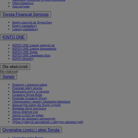
Oferta biznesowa
Auta używane
Toyota Financial Services
Kredyt niższych rat Toyota Easy
Kredyt standardowy
Leasing standardowy
KINTO ONE
KINTO ONE Leasing niższych rat
KINTO ONE Leasing konsumencki
KINTO ONE Najem
KINTO ONE Zarządzanie flotą
KINTO Mobility
Dla właścicieli
Dla właścicieli
Serwis
Promocje i sezonowe usługi
Pozostałe oferty serwisu
Rezerwacja wizyty w serwisie
Gwarancja Toyota Relax
Pozostałe Gwarancje Toyoty
Ubezpieczenia i naprawy blacharsko-lakiernicze
Innowacyjne usługi dla Twojej wygody
Bezpłatne Akcje Serwisowe
Serwis Dobrych Cen
Serwis w ASO się opłaca
Dostęp do informacji serwisowych
Wykaz wydanych zaświadczeń o odbytym szkoleniu (pdf)
Oryginalne części i oleje Toyota
Oryginalne części Toyoty