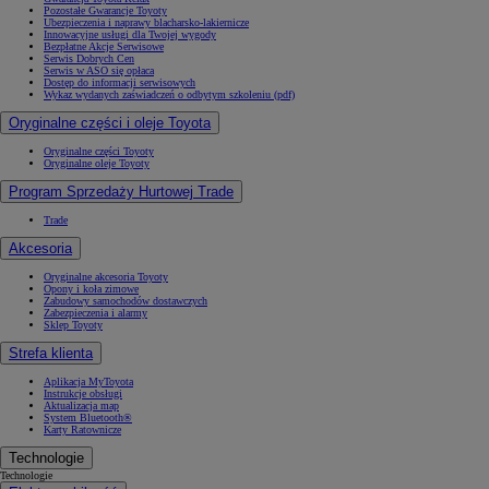
Pozostałe Gwarancje Toyoty
Ubezpieczenia i naprawy blacharsko-lakiernicze
Innowacyjne usługi dla Twojej wygody
Bezpłatne Akcje Serwisowe
Serwis Dobrych Cen
Serwis w ASO się opłaca
Dostęp do informacji serwisowych
Wykaz wydanych zaświadczeń o odbytym szkoleniu (pdf)
Oryginalne części i oleje Toyota
Oryginalne części Toyoty
Oryginalne oleje Toyoty
Program Sprzedaży Hurtowej Trade
Trade
Akcesoria
Oryginalne akcesoria Toyoty
Opony i koła zimowe
Zabudowy samochodów dostawczych
Zabezpieczenia i alarmy
Sklep Toyoty
Strefa klienta
Aplikacja MyToyota
Instrukcje obsługi
Aktualizacja map
System Bluetooth®
Karty Ratownicze
Technologie
Technologie