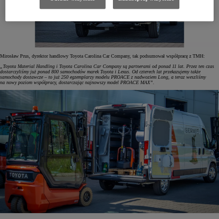
Mirosław Prus, dyrektor handlowy Toyota Carolina Car Company, tak podsumował współpracę z TMH:
„Toyota Material Handling i Toyota Carolina Car Company są partnerami od ponad 11 lat. Przez ten czas
dostarczyliśmy już ponad 800 samochodów marek Toyota i Lexus. Od czterech lat przekazujemy także
samochody dostawcze – to już 250 egzemplarzy modelu PROACE z nadwoziem Long, a teraz weszliśmy
na nowy poziom współpracy, dostarczając najnowszy model PROACE MAX”.