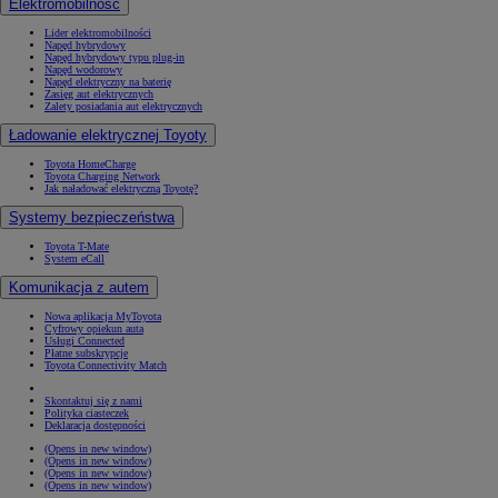
Elektromobilność
Lider elektromobilności
Napęd hybrydowy
Napęd hybrydowy typu plug-in
Napęd wodorowy
Napęd elektryczny na baterię
Zasięg aut elektrycznych
Zalety posiadania aut elektrycznych
Ładowanie elektrycznej Toyoty
Toyota HomeCharge
Toyota Charging Network
Jak naładować elektryczną Toyotę?
Systemy bezpieczeństwa
Toyota T-Mate
System eCall
Komunikacja z autem
Nowa aplikacja MyToyota
Cyfrowy opiekun auta
Usługi Connected
Płatne subskrypcje
Toyota Connectivity Match
Skontaktuj się z nami
Polityka ciasteczek
Deklaracja dostępności
(Opens in new window)
(Opens in new window)
(Opens in new window)
(Opens in new window)