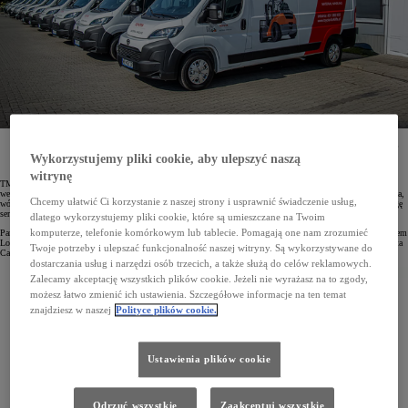
Flota firmy Toyota Material Handling została poszerzona o 10 egzemplarzy nowej Toyoty PROACE
MAX z zabudową serwisową. Z pojazdów tych będą korzystać mobilni technicy, świadczący usługi
Wykorzystujemy pliki cookie, aby ulepszyć naszą
serwisowe dla klientów użytkujących ponadwymiarowe wózki widłowe.
witrynę
TMH, czyli Toyota Material Handling, to firma specjalizująca się w dostarczaniu sprzętu do transportu
wewnętrznego, który obejmuje wózki widłowe, w tym w wersjach dostosowanych do wysokiego składowania,
Chcemy ułatwić Ci korzystanie z naszej strony i usprawnić świadczenie usług,
wózki paletowe oraz wózki do kompletacji zamówień. Swoim klientom zapewnia transport oraz pełną obsługę
serwisową.
dlatego wykorzystujemy pliki cookie, które są umieszczane na Twoim
komputerze, telefonie komórkowym lub tablecie. Pomagają one nam zrozumieć
Park firmy liczy 396 samochodów Toyoty i Lexusa, z czego 232 egzemplarze to model PROACE z nadwoziem
Long. Teraz do floty TMH dołączyło 10 sztuk nowej Toyoty PROACE MAX. Samochody dostarczyła Toyota
Twoje potrzeby i ulepszać funkcjonalność naszej witryny. Są wykorzystywane do
Carolina Car Company.
dostarczania usług i narzędzi osób trzecich, a także służą do celów reklamowych.
Zalecamy akceptację wszystkich plików cookie. Jeżeli nie wyrażasz na to zgody,
możesz łatwo zmienić ich ustawienia. Szczegółowe informacje na ten temat
znajdziesz w naszej
Polityce plików cookie.
Ustawienia plików cookie
Odrzuć wszystkie
Zaakceptuj wszystkie