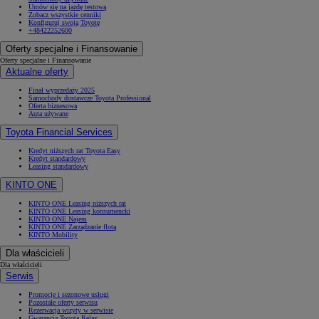
Umów się na jazdę testową
Zobacz wszystkie cenniki
Konfiguruj swoją Toyotę
+48422252600
Oferty specjalne i Finansowanie
Oferty specjalne i Finansowanie
Aktualne oferty
Finał wyprzedaży 2025
Samochody dostawcze Toyota Professional
Oferta biznesowa
Auta używane
Toyota Financial Services
Kredyt niższych rat Toyota Easy
Kredyt standardowy
Leasing standardowy
KINTO ONE
KINTO ONE Leasing niższych rat
KINTO ONE Leasing konsumencki
KINTO ONE Najem
KINTO ONE Zarządzanie flotą
KINTO Mobility
Dla właścicieli
Dla właścicieli
Serwis
Promocje i sezonowe usługi
Pozostałe oferty serwisu
Rezerwacja wizyty w serwisie
Gwarancja Toyota Relax