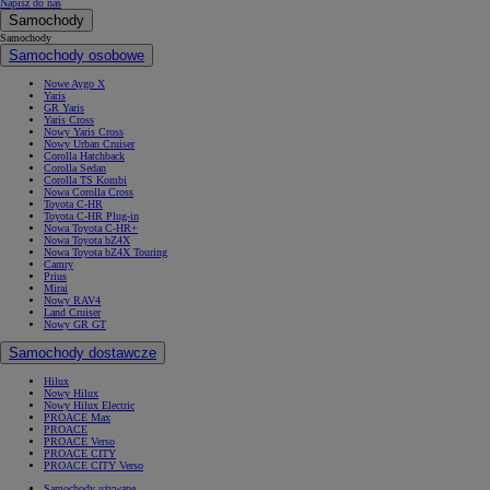
Napisz do nas
Samochody
Samochody
Samochody osobowe
Nowe Aygo X
Yaris
GR Yaris
Yaris Cross
Nowy Yaris Cross
Nowy Urban Cruiser
Corolla Hatchback
Corolla Sedan
Corolla TS Kombi
Nowa Corolla Cross
Toyota C-HR
Toyota C-HR Plug-in
Nowa Toyota C-HR+
Nowa Toyota bZ4X
Nowa Toyota bZ4X Touring
Camry
Prius
Mirai
Nowy RAV4
Land Cruiser
Nowy GR GT
Samochody dostawcze
Hilux
Nowy Hilux
Nowy Hilux Electric
PROACE Max
PROACE
PROACE Verso
PROACE CITY
PROACE CITY Verso
Samochody używane