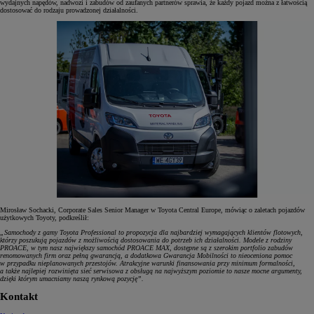
wydajnych napędów, nadwozi i zabudów od zaufanych partnerów sprawia, że każdy pojazd można z łatwością
dostosować do rodzaju prowadzonej działalności.
Mirosław Sochacki, Corporate Sales Senior Manager w Toyota Central Europe, mówiąc o zaletach pojazdów
użytkowych Toyoty, podkreślił:
„Samochody z gamy Toyota Professional to propozycja dla najbardziej wymagających klientów flotowych,
którzy poszukują pojazdów z możliwością dostosowania do potrzeb ich działalności. Modele z rodziny
PROACE, w tym nasz największy samochód PROACE MAX, dostępne są z szerokim portfolio zabudów
renomowanych firm oraz pełną gwarancją, a dodatkowa Gwarancja Mobilności to nieoceniona pomoc
w przypadku nieplanowanych przestojów. Atrakcyjne warunki finansowania przy minimum formalności,
a także najlepiej rozwinięta sieć serwisowa z obsługą na najwyższym poziomie to nasze mocne argumenty,
dzięki którym umacniamy naszą rynkową pozycję”.
Kontakt