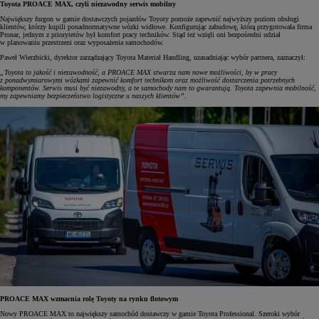
Toyota PROACE MAX, czyli niezawodny serwis mobilny
Największy furgon w gamie dostawczych pojazdów Toyoty pomoże zapewnić najwyższy poziom obsługi
klientów, którzy kupili ponadnormatywne wózki widłowe. Konfigurując zabudowę, którą przygotowała firma
Pronar, jednym z priorytetów był komfort pracy techników. Stąd też wzięli oni bezpośredni udział
w planowaniu przestrzeni oraz wyposażenia samochodów.
Paweł Wierzbicki, dyrektor zarządzający Toyota Material Handling, uzasadniając wybór partnera, zaznaczył:
„Toyota to jakość i niezawodność, a PROACE MAX stwarza nam nowe możliwości, by w pracy
z ponadwymiarowymi wózkami zapewnić komfort technikom oraz możliwość dostarczenia potrzebnych
komponentów. Serwis musi być niezawodny, a te samochody nam to gwarantują. Toyota zapewnia mobilność,
my zapewniamy bezpieczeństwo logistyczne u naszych klientów”.
PROACE MAX wzmacnia rolę Toyoty na rynku flotowym
Nowy PROACE MAX to największy samochód dostawczy w gamie Toyota Professional. Szeroki wybór