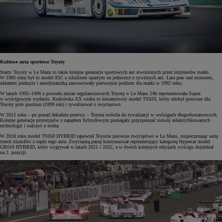
Kultowe auta sportowe Toyoty
Starty Toyoty w Le Mans to także kolejne generacje sportowych aut stworzonych przez inżynierów marki.
W 1985 roku był to model 85C z silnikiem opartym na jednostce z cywilnych aut. Lata prac nad motorem,
układem jezdnym i aerodynamiką zaowocowały pierwszym podium dla marki w 1992 roku.
W latach 1995–1996 z powodu zmian regulaminowych Toyotę w Le Mans 24h reprezentowała Supra
w wyścigowym wydaniu. Końcówka XX wieku to niesamowity model TS020, który zdobył pierwsze dla
Toyoty pole position (1999 rok) i rywalizował o zwycięstwo.
W 2012 roku – po ponad dekadzie przerwy – Toyota wróciła do rywalizacji w wyścigach długodystansowych.
Kolejne generacje prototypów z napędem hybrydowym pomagały przyspieszać rozwój zelektryfikowanych
technologii i walczyć o trofea.
W 2018 roku model TS050 HYBRID zapewnił Toyocie pierwsze zwycięstwo w Le Mans, rozpoczynając serię
trzech triumfów z rzędu tego auta. Zwycięską passę kontynuował reprezentujący kategorię Hypercar model
GR010 HYBRID, który wygrywał w latach 2021 i 2022, a w dwóch kolejnych edycjach wyścigu dojeżdżał
na 2. pozycji.