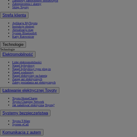
Zabudowy samochodów dostawczych
Zabezpieczenia i alarmy
Sklep Toyoty
Strefa klienta
Aplikacja MyToyota
Instrukcje obsługi
Aktualizacja map
System Bluetooth®
Karty Ratownicze
Technologie
Technologie
Elektromobilność
Lider elektromobilności
Napęd hybrydowy
Napęd hybrydowy typu plug-in
Napęd wodorowy
Napęd elektryczny na baterię
Zasięg aut elektrycznych
Zalety posiadania aut elektrycznych
Ładowanie elektrycznej Toyoty
Toyota HomeCharge
Toyota Charging Network
Jak naładować elektryczną Toyotę?
Systemy bezpieczeństwa
Toyota T-Mate
System eCall
Komunikacja z autem