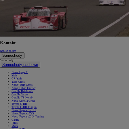
Kontakt
Napisz do nas
Samochody
Samochody
Samochody osobowe
Nowe Aygo X
Yaris
GR Yaris
Yaris Cross
Nowy Yaris Cross
Nowy Urban Cruiser
Corolla Hatchback
Corolla Sedan
Corolla TS Kombi
Nowa Corolla Cross
Toyota C-HR
Toyota C-HR Plug-in
Nowa Toyota C-HR+
Nowa Toyota bZ4X
Nowa Toyota bZ4X Touring
Camry
Prius
Mirai