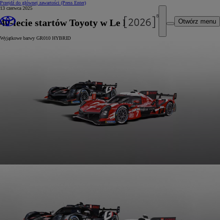
Przejdź do głównej zawartości
(Press Enter)
13 czerwca 2025
40-lecie startów Toyoty w Le Mans 24h
Otwórz menu
Wyjątkowe barwy GR010 HYBRID