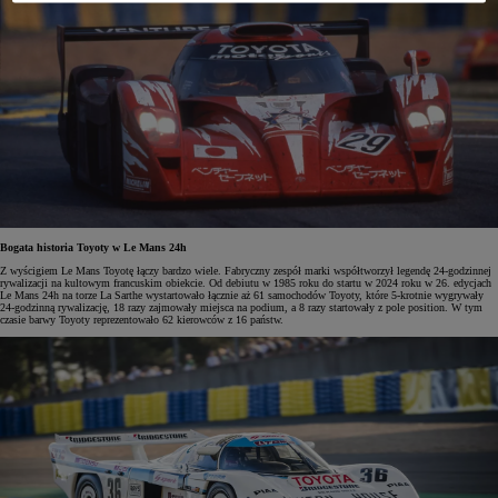
Bogata historia Toyoty w Le Mans 24h
Z wyścigiem Le Mans Toyotę łączy bardzo wiele. Fabryczny zespół marki współtworzył legendę 24-godzinnej
rywalizacji na kultowym francuskim obiekcie. Od debiutu w 1985 roku do startu w 2024 roku w 26. edycjach
Le Mans 24h na torze La Sarthe wystartowało łącznie aż 61 samochodów Toyoty, które 5-krotnie wygrywały
24-godzinną rywalizację, 18 razy zajmowały miejsca na podium, a 8 razy startowały z pole position. W tym
czasie barwy Toyoty reprezentowało 62 kierowców z 16 państw.