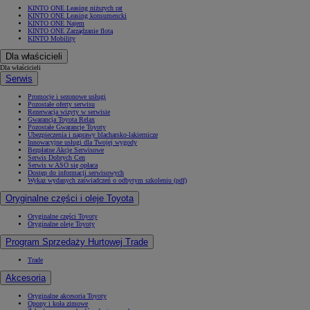
KINTO ONE Leasing niższych rat
KINTO ONE Leasing konsumencki
KINTO ONE Najem
KINTO ONE Zarządzanie flotą
KINTO Mobility
Dla właścicieli
Dla właścicieli
Serwis
Promocje i sezonowe usługi
Pozostałe oferty serwisu
Rezerwacja wizyty w serwisie
Gwarancja Toyota Relax
Pozostałe Gwarancje Toyoty
Ubezpieczenia i naprawy blacharsko-lakiernicze
Innowacyjne usługi dla Twojej wygody
Bezpłatne Akcje Serwisowe
Serwis Dobrych Cen
Serwis w ASO się opłaca
Dostęp do informacji serwisowych
Wykaz wydanych zaświadczeń o odbytym szkoleniu (pdf)
Oryginalne części i oleje Toyota
Oryginalne części Toyoty
Oryginalne oleje Toyoty
Program Sprzedaży Hurtowej Trade
Trade
Akcesoria
Oryginalne akcesoria Toyoty
Opony i koła zimowe