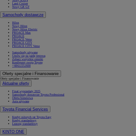
Nowy RAV4
Land Cruiser
Nowy GR GT
Samochody dostawcze
Hilux
Nowy Hilux
Nowy Hilux Electric
PROACE Max
PROACE
PROACE Verso
PROACE CITY
PROACE CITY Verso
Samochody używane
Umów się na jazdę testową
Zobacz wszystkie cenniki
Konfiguruj swoją Toyotę
+48422252600
Oferty specjalne i Finansowanie
Oferty specjalne i Finansowanie
Aktualne oferty
Finał wyprzedaży 2025
Samochody dostawcze Toyota Professional
Oferta biznesowa
Auta używane
Toyota Financial Services
Kredyt niższych rat Toyota Easy
Kredyt standardowy
Leasing standardowy
KINTO ONE