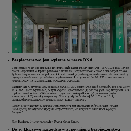
Bezpieczeństwo jest wpisane w nasze DNA
Bezpieczeństwo zawsze stanowiło integralną część naszej kultury firmowej. Już w 1938 roku Toyota
Motor Corporation w Japonii powołała Komitet ds. Bezpieczeństwa i Zdrowia oraz zorganizowała
Tydzień Bezpieczeństwa. W połowie XX wieku obiekty produkcyjne dostosowano do coraz bardziej
rygorystycznych norm i protokołów bezpieczeństwa. Począwszy od lat 80. XX wieku kampanie
koncentrowały się na zapobieganiu poważnym wypadkom.
Zainicjowana w styczniu 1992 roku inicjatywa STOP6 obejmowała sześć elementów projektu Safety
TOYOTA 0 (Zero wypadków), w tym wypadki spowodowane (1) poruszającymi się maszynami, (2)
ciężkimi przedmiotami, (3) kontaktem z pojazdami, (4) upadkami, (5) porażeniem prądem
elektrycznym i (6) wysoką temperaturą. Odnosząc się do Globalnej Wizji Toyoty 2011,
bezpieczeństwo pozostawało podstawą naszej kultury firmowej.
„Moim zobowiązaniem w zakresie bezpieczeństwa jest stosowanie zróżnicowanej, równej
i inkluzywnej kultury stawiającej na bezpieczeństwo, we wszystkich oddziałach Toyoty w
Europie”.
Matt Harrison, dyrektor operacyjny Toyota Motor Europe
Dojo: kluczowe narzędzie w zapewnieniu bezpieczeństwa