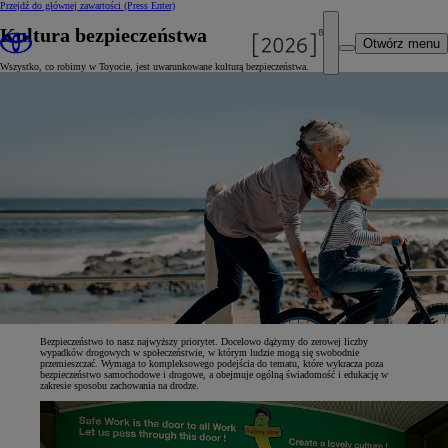
Przejdź do głównej zawartości
(Press Enter)
Kultura bezpieczeństwa
Otwórz menu
Wszystko, co robimy w Toyocie, jest uwarunkowane kulturą bezpieczeństwa.
Bezpieczeństwo to nasz najwyższy priorytet. Docelowo dążymy do zerowej liczby
wypadków drogowych w społeczeństwie, w którym ludzie mogą się swobodnie
przemieszczać. Wymaga to kompleksowego podejścia do tematu, które wykracza poza
bezpieczeństwo samochodowe i drogowe, a obejmuje ogólną świadomość i edukację w
zakresie sposobu zachowania na drodze.