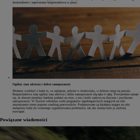
doskonalenie i zapewnianie bezpieczeństwa w pracy.
Ogólny stan zdrowia i dobre samopoczucie
Możemy wydobyć z ludzi to, co najlepsze, jedynie w środowisku, w którym czują się pewnie.
Bezpieczeństwo oraz ogólny stan zdrowia i dobre samopoczucie idą ręka w rękę. Powszechnie uznaje
się, że obecnie jesteśmy bardziej podatni na stres, a ten z kolei wpływa na fizyczne i psychiczne
samopoczucie. W Toyocie wdrożono wiele programów zapobiegawczych mających na celu
zmniejszenie stresu poprzez coaching pracowników. Podejmowane są działania mające na celu
zachęcenie ludzi do wczesnego sygnalizowania problemów, tak aby można było je szybciej
rozwiązać.
Powiązane wiadomości