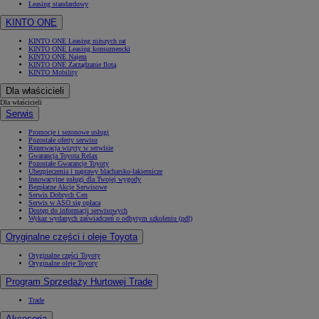
Leasing standardowy
KINTO ONE
KINTO ONE Leasing niższych rat
KINTO ONE Leasing konsumencki
KINTO ONE Najem
KINTO ONE Zarządzanie flotą
KINTO Mobility
Dla właścicieli
Dla właścicieli
Serwis
Promocje i sezonowe usługi
Pozostałe oferty serwisu
Rezerwacja wizyty w serwisie
Gwarancja Toyota Relax
Pozostałe Gwarancje Toyoty
Ubezpieczenia i naprawy blacharsko-lakiernicze
Innowacyjne usługi dla Twojej wygody
Bezpłatne Akcje Serwisowe
Serwis Dobrych Cen
Serwis w ASO się opłaca
Dostęp do informacji serwisowych
Wykaz wydanych zaświadczeń o odbytym szkoleniu (pdf)
Oryginalne części i oleje Toyota
Oryginalne części Toyoty
Oryginalne oleje Toyoty
Program Sprzedaży Hurtowej Trade
Trade
Akcesoria