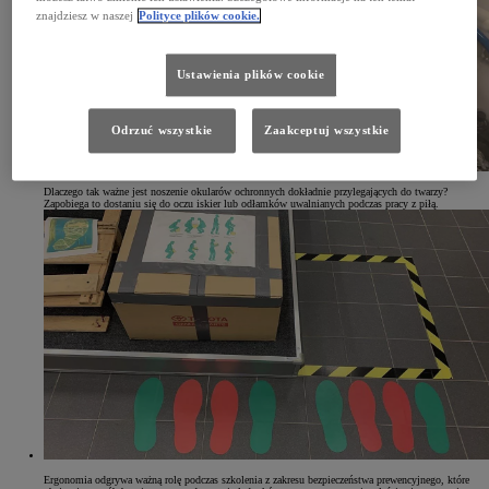
znajdziesz w naszej
Polityce plików cookie.
Ustawienia plików cookie
Odrzuć wszystkie
Zaakceptuj wszystkie
Dlaczego tak ważne jest noszenie okularów ochronnych dokładnie przylegających do twarzy?
Zapobiega to dostaniu się do oczu iskier lub odłamków uwalnianych podczas pracy z piłą.
Ergonomia odgrywa ważną rolę podczas szkolenia z zakresu bezpieczeństwa prewencyjnego, które