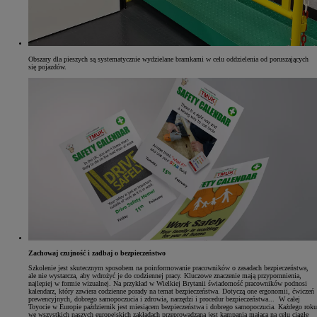
Obszary dla pieszych są systematycznie wydzielane bramkami w celu oddzielenia od poruszających
się pojazdów.
Zachowaj czujność i zadbaj o bezpieczeństwo
Szkolenie jest skutecznym sposobem na poinformowanie pracowników o zasadach bezpieczeństwa,
ale nie wystarcza, aby wdrożyć je do codziennej pracy. Kluczowe znaczenie mają przypomnienia,
najlepiej w formie wizualnej. Na przykład w Wielkiej Brytanii świadomość pracowników podnosi
kalendarz, który zawiera codzienne porady na temat bezpieczeństwa. Dotyczą one ergonomii, ćwiczeń
prewencyjnych, dobrego samopoczucia i zdrowia, narzędzi i procedur bezpieczeństwa... W całej
Toyocie w Europie październik jest miesiącem bezpieczeństwa i dobrego samopoczucia. Każdego roku
we wszystkich naszych europejskich zakładach przeprowadzana jest kampania mająca na celu ciągłe