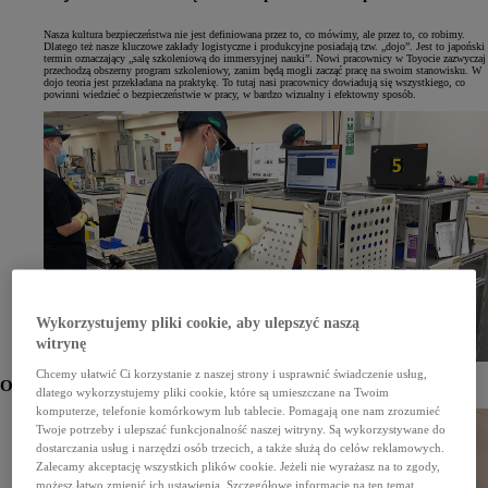
Nasza kultura bezpieczeństwa nie jest definiowana przez to, co mówimy, ale przez to, co robimy.
Dlatego też nasze kluczowe zakłady logistyczne i produkcyjne posiadają tzw. „dojo”. Jest to japoński
termin oznaczający „salę szkoleniową do immersyjnej nauki”. Nowi pracownicy w Toyocie zazwyczaj
przechodzą obszerny program szkoleniowy, zanim będą mogli zacząć pracę na swoim stanowisku. W
dojo teoria jest przekładana na praktykę. To tutaj nasi pracownicy dowiadują się wszystkiego, co
powinni wiedzieć o bezpieczeństwie w pracy, w bardzo wizualny i efektowny sposób.
Wykorzystujemy pliki cookie, aby ulepszyć naszą
witrynę
Chcemy ułatwić Ci korzystanie z naszej strony i usprawnić świadczenie usług,
Obrazy z przestrzeni dojo
dlatego wykorzystujemy pliki cookie, które są umieszczane na Twoim
komputerze, telefonie komórkowym lub tablecie. Pomagają one nam zrozumieć
Twoje potrzeby i ulepszać funkcjonalność naszej witryny. Są wykorzystywane do
dostarczania usług i narzędzi osób trzecich, a także służą do celów reklamowych.
Zalecamy akceptację wszystkich plików cookie. Jeżeli nie wyrażasz na to zgody,
możesz łatwo zmienić ich ustawienia. Szczegółowe informacje na ten temat