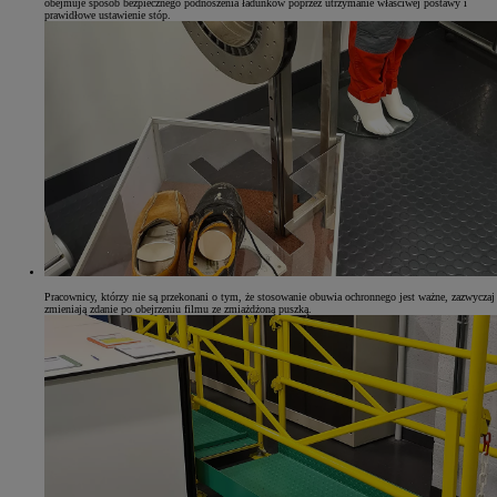
obejmuje sposób bezpiecznego podnoszenia ładunków poprzez utrzymanie właściwej postawy i
prawidłowe ustawienie stóp.
Pracownicy, którzy nie są przekonani o tym, że stosowanie obuwia ochronnego jest ważne, zazwyczaj
zmieniają zdanie po obejrzeniu filmu ze zmiażdżoną puszką.