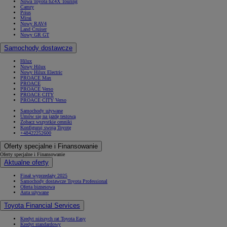
Nowa Toyota bZ4X Touring
Camry
Prius
Mirai
Nowy RAV4
Land Cruiser
Nowy GR GT
Samochody dostawcze
Hilux
Nowy Hilux
Nowy Hilux Electric
PROACE Max
PROACE
PROACE Verso
PROACE CITY
PROACE CITY Verso
Samochody używane
Umów się na jazdę testową
Zobacz wszystkie cenniki
Konfiguruj swoją Toyotę
+48422252600
Oferty specjalne i Finansowanie
Oferty specjalne i Finansowanie
Aktualne oferty
Finał wyprzedaży 2025
Samochody dostawcze Toyota Professional
Oferta biznesowa
Auta używane
Toyota Financial Services
Kredyt niższych rat Toyota Easy
Kredyt standardowy