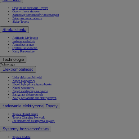
Oryginalne akcesoria Toyoty
Opony i koła zimowe
Zabudowy samochodów dostawczych
Zabezpieczenia i alarmy
Sklep Toyoty
Strefa klienta
Aplikacja MyToyota
Instrukcje obsługi
Aktualizacja map
System Bluetooth®
Karty Ratownicze
Technologie
Technologie
Elektromobilność
Lider elektromobilności
Napęd hybrydowy
Napęd hybrydowy typu plug-in
Napęd wodorowy
Napęd elektryczny na baterię
Zasięg aut elektrycznych
Zalety posiadania aut elektrycznych
Ładowanie elektrycznej Toyoty
Toyota HomeCharge
Toyota Charging Network
Jak naładować elektryczną Toyotę?
Systemy bezpieczeństwa
Toyota T-Mate