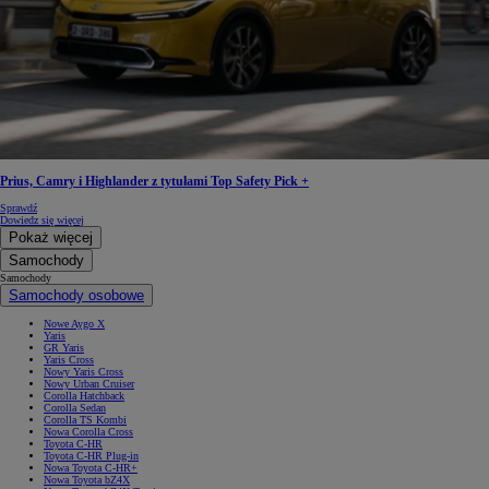
Prius, Camry i Highlander z tytułami Top Safety Pick +
Sprawdź
Dowiedz się więcej
Pokaż więcej
Samochody
Samochody
Samochody osobowe
Nowe Aygo X
Yaris
GR Yaris
Yaris Cross
Nowy Yaris Cross
Nowy Urban Cruiser
Corolla Hatchback
Corolla Sedan
Corolla TS Kombi
Nowa Corolla Cross
Toyota C-HR
Toyota C-HR Plug-in
Nowa Toyota C-HR+
Nowa Toyota bZ4X