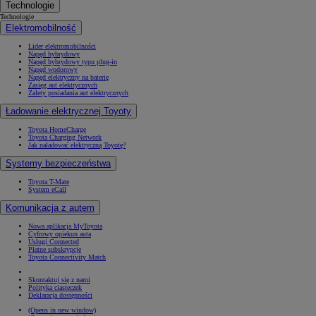
Technologie
Technologie
Elektromobilność
Lider elektromobilności
Napęd hybrydowy
Napęd hybrydowy typu plug-in
Napęd wodorowy
Napęd elektryczny na baterię
Zasięg aut elektrycznych
Zalety posiadania aut elektrycznych
Ładowanie elektrycznej Toyoty
Toyota HomeCharge
Toyota Charging Network
Jak naładować elektryczną Toyotę?
Systemy bezpieczeństwa
Toyota T-Mate
System eCall
Komunikacja z autem
Nowa aplikacja MyToyota
Cyfrowy opiekun auta
Usługi Connected
Płatne subskrypcje
Toyota Connectivity Match
Skontaktuj się z nami
Polityka ciasteczek
Deklaracja dostępności
(Opens in new window)