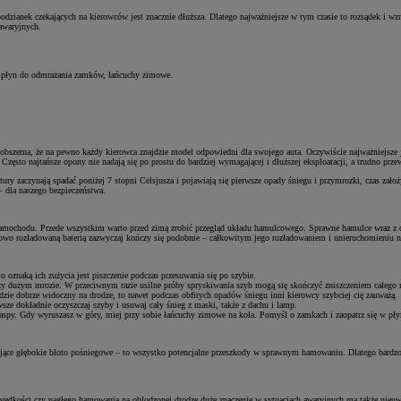
zianek czekających na kierowców jest znacznie dłuższa. Dlatego najważniejsze w tym czasie to rozsądek i wzm
awaryjnych.
, płyn do odmrażania zamków, łańcuchy zimowe.
szerna, że na pewno każdy kierowca znajdzie model odpowiedni dla swojego auta. Oczywiście najważniejsze j
 Często najtańsze opony nie nadają się po prostu do bardziej wymagającej i dłuższej eksploatacji, a trudno prz
atury zaczynają spadać poniżej 7 stopni Celsjusza i pojawiają się pierwsze opady śniegu i przymrozki, czas 
 dla naszego bezpieczeństwa.
mochodu. Przede wszystkim warto przed zimą zrobić przegląd układu hamulcowego. Sprawne hamulce wraz z d
owo rozładowaną baterią zazwyczaj kończy się podobnie – całkowitym jego rozładowaniem i unieruchomieniu n
o oznaką ich zużycia jest piszczenie podczas przesuwania się po szybie.
rzy dużym mrozie. W przeciwnym razie usilne próby spryskiwania szyb mogą się skończyć zniszczeniem całego
ędzie dobrze widoczny na drodze, to nawet podczas obfitych opadów śniegu inni kierowcy szybciej cię zauważą.
e dokładnie oczyszczaj szyby i usuwaj cały śnieg z maski, także z dachu i lamp.
 zaspy. Gdy wyruszasz w góry, miej przy sobie łańcuchy zimowe na koła. Pomyśl o zamkach i zaopatrz się w pły
gające głębokie błoto pośniegowe – to wszystko potencjalne przeszkody w sprawnym hamowaniu. Dlatego bardzo 
ędkości czy nagłego hamowania na oblodzonej drodze duże znaczenie w sytuacjach awaryjnych ma także nieuwaga 