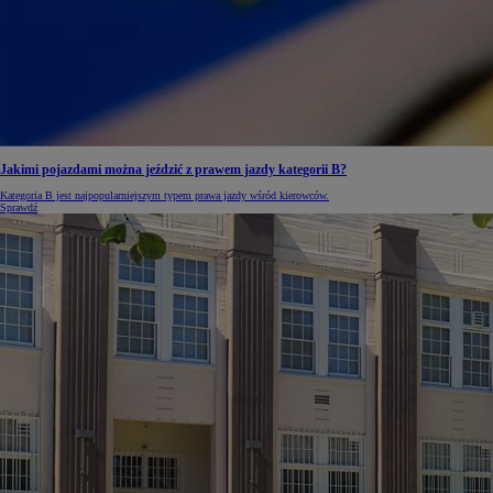
Jakimi pojazdami można jeździć z prawem jazdy kategorii B?
Kategoria B jest najpopularniejszym typem prawa jazdy wśród kierowców.
Sprawdź