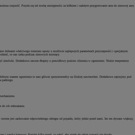
ożona czujność. Przyda się też trochę umiejętności za kółkiem i należyte przygotowanie auta do zimowej aury.
Zad
C
est dobranie właściwego rozmiaru opony o możliwie najlepszych parametrach przyczepności i specjalnym
ewidzieć, co nas czeka podczas zimowych miesięcy.
założyć zimówki. Dodatkowo zawsze dbajmy o prawidłowy poziom ciśnienia w ogumieniu. Niskie temperatury
obrym stanem ogumienia to nasi główni sprzymierzeńcy na śliskiej nawierzchni. Dodatkowo zajrzyjmy pod
a parkingu.
 mechanizmu.
n do ich odmrażania.
Zad
istotne jest zachowanie odpowiedniego odstępu od pojazdu, który jedzie przed nami. Im ten dystans większy,
C
i panika kierowcy. Poniżej kilka porad, co robić, aby nigdy do takiej sytuacji nie doszło.