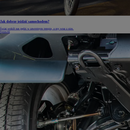
Jak dobrze jeździć samochodem?
Od
105 300 zł
Świat wokół nas pędzi w zawrotnym tempie, a my wraz z nim.
Corolla Hatchback
Sprawdź
HYBRID