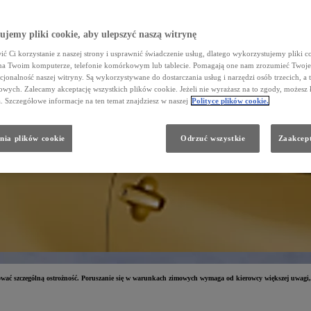
jemy pliki cookie, aby ulepszyć naszą witrynę
ć Ci korzystanie z naszej strony i usprawnić świadczenie usług, dlatego wykorzystujemy pliki co
na Twoim komputerze, telefonie komórkowym lub tablecie. Pomagają one nam zrozumieć Twoje 
cjonalność naszej witryny. Są wykorzystywane do dostarczania usług i narzędzi osób trzecich, a 
wych. Zalecamy akceptację wszystkich plików cookie. Jeżeli nie wyrażasz na to zgody, możesz 
a. Szczegółowe informacje na ten temat znajdziesz w naszej
Polityce plików cookie.
nia plików cookie
Odrzuć wszystkie
Zaakcept
wać szczególną ostrożność. Poruszanie się w warunkach zimowych wymaga od kierowcy większej uwagi