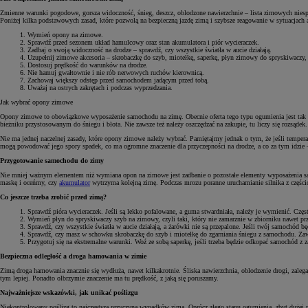
Zmienne warunki pogodowe, gorsza widoczność, śnieg, deszcz, oblodzone nawierzchnie – lista zimowych niespod
Poniżej kilka podstawowych zasad, które pozwolą na bezpieczną jazdę zimą i szybsze reagowanie w sytuacjach 
Wymień opony na zimowe.
Sprawdź przed sezonem układ hamulcowy oraz stan akumulatora i piór wycieraczek.
Zadbaj o swoją widoczność na drodze – sprawdź, czy wszystkie światła w aucie działają.
Uzupełnij zimowe akcesoria – skrobaczkę do szyb, miotełkę, saperkę, płyn zimowy do spryskiwaczy
Dostosuj prędkość do warunków na drodze.
Nie hamuj gwałtownie i nie rób nerwowych ruchów kierownicą.
Zachowaj większy odstęp przed samochodem jadącym przed tobą.
Uważaj na ostrych zakrętach i podczas wyprzedzania.
Jak wybrać opony zimowe
Opony zimowe to obowiązkowe wyposażenie samochodu na zimę. Obecnie oferta tego typu ogumienia jest tak ob
bieżniku przystosowanym do śniegu i błota. Nie zawsze też należy oszczędzać na zakupie, tu liczy się rozsądek.
Nie ma jednej naczelnej zasady, które opony zimowe należy wybrać. Pamiętajmy jednak o tym, że jeśli temper
mogą powodować jego spory spadek, co ma ogromne znaczenie dla przyczepności na drodze, a co za tym idzie –
Przygotowanie samochodu do zimy
Nie mniej ważnym elementem niż wymiana opon na zimowe jest zadbanie o pozostałe elementy wyposażenia sa
maskę i oceńmy, czy
akumulator
wytrzyma kolejną zimę. Podczas mrozu poranne uruchamianie silnika z części
Co jeszcze trzeba zrobić przed zimą?
Sprawdź pióra wycieraczek. Jeśli są lekko pofalowane, a guma stwardniała, należy je wymienić. Częst
Wymień płyn do spryskiwaczy szyb na zimowy, czyli taki, który nie zamarznie w zbiorniku nawet p
Sprawdź, czy wszystkie światła w aucie działają, a żarówki nie są przepalone. Jeśli twój samochód b
Sprawdź, czy masz w schowku skrobaczkę do szyb i miotełkę do zgarniania śniegu z samochodu. Zawsz
Przygotuj się na ekstremalne warunki. Woź ze sobą saperkę, jeśli trzeba będzie odkopać samochód z
Bezpieczna odległość a droga hamowania w zimie
Zimą droga hamowania znacznie się wydłuża, nawet kilkakrotnie. Śliska nawierzchnia, oblodzenie drogi, zale
tym lepiej. Ponadto olbrzymie znaczenie ma tu prędkość, z jaką się poruszamy.
Najważniejsze wskazówki, jak unikać poślizgu
Niekontrolowany poślizg to najczęstsza przyczyna wypadków zimą. Oprócz złego stanu ogumienia, zbyt dużej pr