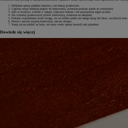
Delikatne operuj pedałem hamulca i nie hamuj gwałtownie.
Częściej stosuj redukcję biegów do hamowania, zwłaszcza podczas zjazdu ze wzniesienia.
Jeśli to możliwe, wchodź w zakręty większym łukiem i nie przyspieszaj nagle na łuku.
Nie wykonuj gwałtownych ruchów kierownicą, zwłaszcza na zakrętach.
Podczas wyprzedzania zwróć uwagę, czy na środku jezdni nie zalega śnieg lub błoto, na których koła 
Mocno i pewnie trzymaj kierownicę, zawsze oburącz.
Staraj się nie jeździć na luzie, nie masz wtedy żadnej kontroli nad pojazdem.
Dowiedz się więcej
Od
81 900 zł
Yaris Cross
HYBRID