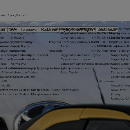
Świat Toyoty
Kontakt
Świat Toyoty
Oryginalne części i oleje Toyoty
Ekobonus dla hybryd Toyoty
KINTO ONE
Kluby dla dzieci i mło
zne
SUV i Terenowe
Rodzinne
Hybrydowe Plug-in
Dostawcze
e
Dlaczego Toyota?
Oferta dla osób z niepełnosprawnościami
Oryginalne części
KINTO ONE Leasing niższyc
Toyota Kids
ego
O Toyocie
Oryginalne oleje
KINTO ONE Leasing konsu
Toyota Junior
 gwarancji podstawowej
Toyota w Europie
Program Sprzedaży Hurtowej Trade
KINTO ONE Najem
Konkurs Dre
akierniczego
twarzaniu danych
Fabryki Toyoty
Trade
KINTO ONE Zarządzanie fl
Elektromobilność
danych osobowych
Toyota Way
Akcesoria
KINTO Mobility
Lider elektro
a o przetwarzaniu danych Facebook
Toyota Mobility
Oryginalne akcesoria Toyoty
Napęd hybry
nformacyjna - rekrutacja
Toyota a środowisko
Opony i koła zimowe
Napęd hybryd
akata
Norma WLTP
Zabudowy samochodów dostawczych
Napęd wodor
warii lub kolizji
nie Crash Assistance Toyoty (w formacie PDF)
Klub Rekordowych Przebiegów Toyoty
Zabezpieczenia i alarmy
Napęd elektry
 Allianz
Historyczne Modele
Sklep Toyoty
Zasięg aut el
tów
 Allianz (english version)
FAQ
Zalety posiad
e PZU
Aktualności
e Hestia
Nowości i wy
ictwo wobec Zakładu Ubezpieczeń - Klient Indywidualny
Newsletter
ictwo wobec Zakładu Ubezpieczeń - Firma
Porady
Regulacje CA