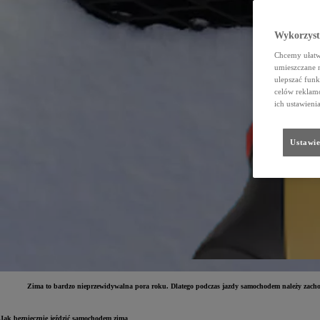
Wykorzystu
Chcemy ułatwi
umieszczane 
ulepszać funk
celów reklamo
ich ustawieni
Ustawie
Zima to bardzo nieprzewidywalna pora roku. Dlatego podczas jazdy samochodem należy zacho
Jak bezpiecznie jeździć samochodem zimą