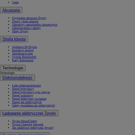
Trade
Akcesoria
Oryginalne akcesoria Toyoty
Opony i koła zimowe
Zabudowy samochodów dostawczych
Zabezpieczenia i alarmy
Sklep Toyoty
Strefa klienta
Aplikacja MyToyota
Instrukcje obsługi
Aktualizacja map
System Bluetooth®
Karty Ratownicze
Technologie
Technologie
Elektromobilność
Lider elektromobilności
Napęd hybrydowy
Napęd hybrydowy typu plug-in
Napęd wodorowy
Napęd elektryczny na baterię
Zasięg aut elektrycznych
Zalety posiadania aut elektrycznych
Ładowanie elektrycznej Toyoty
Toyota HomeCharge
Toyota Charging Network
Jak naładować elektryczną Toyotę?