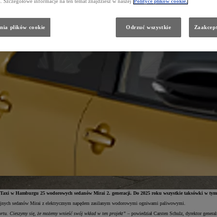
a. Szczegółowe informacje na ten temat znajdziesz w naszej
Polityce plików cookie.
nia plików cookie
Odrzuć wszystkie
Zaakcept
st Taxi w Hamburgu 25 wodorowych sedanów Mirai 2. generacji. Do 2025 roku wszystkie taksówki w tym 
syjnych sedanów Mirai z elektrycznym napędem zasilanym wodorowymi ogniwami paliwowymi.
tu. Cieszymy się, że możemy wnieść swój wkład w ten projekt”
– powiedział Carsten Schulz, dyrektor gener