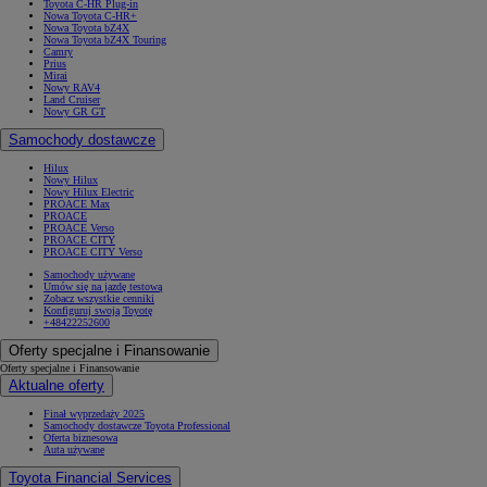
Toyota C-HR Plug-in
Nowa Toyota C-HR+
Nowa Toyota bZ4X
Nowa Toyota bZ4X Touring
Camry
Prius
Mirai
Nowy RAV4
Land Cruiser
Nowy GR GT
Samochody dostawcze
Hilux
Nowy Hilux
Nowy Hilux Electric
PROACE Max
PROACE
PROACE Verso
PROACE CITY
PROACE CITY Verso
Samochody używane
Umów się na jazdę testową
Zobacz wszystkie cenniki
Konfiguruj swoją Toyotę
+48422252600
Od
81 900 zł
Oferty specjalne i Finansowanie
Yaris Cross
Oferty specjalne i Finansowanie
HYBRID
Aktualne oferty
Finał wyprzedaży 2025
Samochody dostawcze Toyota Professional
Oferta biznesowa
Auta używane
Toyota Financial Services