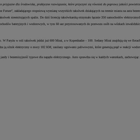
przyjazne dla środowiska, praktyczne rozwiązanie, które przyczyni się również do poprawy jakości powietr
he Future”, zakładającego stopniową wymianę wszystkich taksówek działających na terenie miasta na auta bezem
aksówek nieemitujących spalin. Do dziś licencję taksówkarską otrzymało łącznie 350 samochodów elektrycznyc
amochodów bateryjnych i wodorowych, w tym 60 aut przystosowanych do przewozu osób na wózkach inwalidzki
ób. W Paryżu w roli taksówek jeździ już 600 Mirai, a w Kopenhadze – 100. Sedany Mirai znajdują się we flot
za ją silnik elektryczny o mocy 182 KM, zasilany ogniwami paliwowymi, które generują prąd w reakcji wodor
 z jazdy i bezemisyjność typowe dla napędu elektrycznego. Auto sprawdza się w każdych warunkach, zachowując