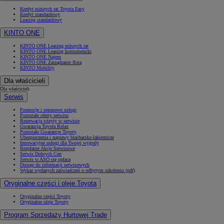
Kredyt niższych rat Toyota Easy
Kredyt standardowy
Leasing standardowy
KINTO ONE
KINTO ONE Leasing niższych rat
KINTO ONE Leasing konsumencki
KINTO ONE Najem
KINTO ONE Zarządzanie flotą
KINTO Mobility
Dla właścicieli
Dla właścicieli
Serwis
Promocje i sezonowe usługi
Pozostałe oferty serwisu
Rezerwacja wizyty w serwisie
Gwarancja Toyota Relax
Pozostałe Gwarancje Toyoty
Ubezpieczenia i naprawy blacharsko-lakiernicze
Innowacyjne usługi dla Twojej wygody
Bezpłatne Akcje Serwisowe
Serwis Dobrych Cen
Serwis w ASO się opłaca
Dostęp do informacji serwisowych
Wykaz wydanych zaświadczeń o odbytym szkoleniu (pdf)
Oryginalne części i oleje Toyota
Oryginalne części Toyoty
Oryginalne oleje Toyoty
Program Sprzedaży Hurtowej Trade