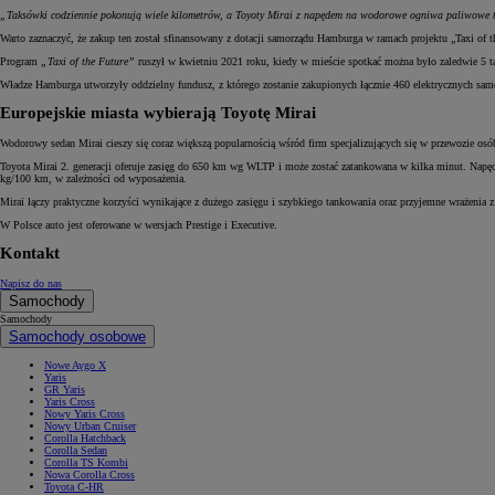
„Taksówki codziennie pokonują wiele kilometrów, a Toyoty Mirai z napędem na wodorowe ogniwa paliwowe to 
Warto zaznaczyć, że zakup ten został sfinansowany z dotacji samorządu Hamburga w ramach projektu „Taxi of t
Program
„Taxi of the Future”
ruszył w kwietniu 2021 roku, kiedy w mieście spotkać można było zaledwie 5 t
Władze Hamburga utworzyły oddzielny fundusz, z którego zostanie zakupionych łącznie 460 elektrycznych s
Europejskie miasta wybierają Toyotę Mirai
Wodorowy sedan Mirai cieszy się coraz większą popularnością wśród firm specjalizujących się w przewozie os
Toyota Mirai 2. generacji oferuje zasięg do 650 km wg WLTP i może zostać zatankowana w kilka minut. Napęd
kg/100 km, w zależności od wyposażenia.
Mirai łączy praktyczne korzyści wynikające z dużego zasięgu i szybkiego tankowania oraz przyjemne wrażenia
W Polsce auto jest oferowane w wersjach Prestige i Executive.
Kontakt
Napisz do nas
Samochody
Samochody
Samochody osobowe
Nowe Aygo X
Yaris
GR Yaris
Yaris Cross
Nowy Yaris Cross
Nowy Urban Cruiser
Corolla Hatchback
Corolla Sedan
Corolla TS Kombi
Nowa Corolla Cross
Toyota C-HR