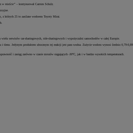
za w mieście”
– kontynuował Carsten Schulz.
isyjne.
h, z których 25 to zasilane wodorem Toyoty Mirai.
Zad
ch.
C
ach wielu serwisów car-sharingowych, ride-sharingowych i wypożyczalni samochodów w całej Europie.
u i tlenu. Jedynym produktem ubocznym tej reakcji jest para wodna. Zużycie wodoru wynosi średnio 0,79-0,89
 sprawność i zasięg zarówno w czasie mrozów sięgających -30ºC, jak i w bardzo wysokich temperaturach.
Zad
C