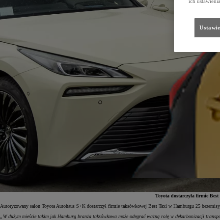
ich ustawieni
Ustawie
Toyota dostarczyła firmie Be
Autoryzowany salon Toyota Autohaus S+K dostarczył firmie taksówkowej Best Taxi w Hamburgu 25 bezemi
„W dużym mieście takim jak Hamburg branża taksówkowa może odegrać ważną rolę w dekarbonizacji transpor